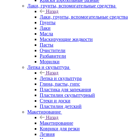
Краски аэрозольные разные
Лаки, грунты, вспомогательные средства
Назад
Лаки, грунты, вспомогательные средства
Грунты
Лаки
Масла
Маскирующие жидкости
Пасты
Очистители
Разбавители
Морилки
Лепка и скульптура
Назад
Лепка и скульптура
Глина, пасты, гипс
Пластика для запекания
Пластилин скульптурный
Стеки и доски
Пластилин детский
Макетирование
Назад
Макетирование
Коврики для резки
Лезвия