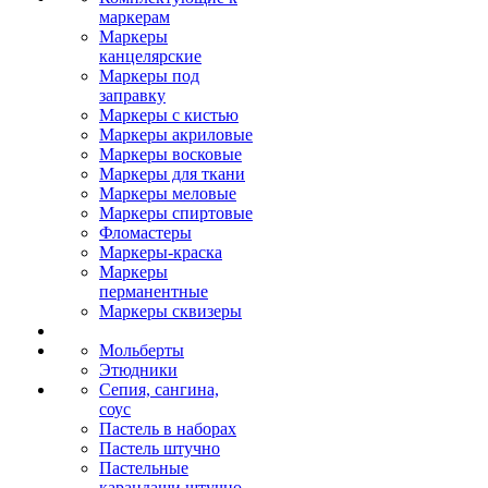
маркерам
Маркеры
канцелярские
Маркеры под
заправку
Маркеры с кистью
Маркеры акриловые
Маркеры восковые
Маркеры для ткани
Маркеры меловые
Маркеры спиртовые
Фломастеры
Маркеры-краска
Маркеры
перманентные
Маркеры сквизеры
Мольберты
Этюдники
Сепия, сангина,
соус
Пастель в наборах
Пастель штучно
Пастельные
карандаши штучно