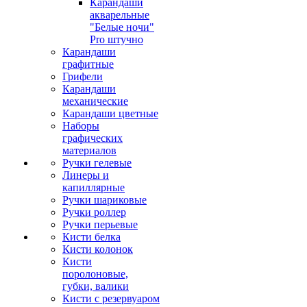
Карандаши
акварельные
"Белые ночи"
Pro штучно
Карандаши
графитные
Грифели
Карандаши
механические
Карандаши цветные
Наборы
графических
материалов
Ручки гелевые
Линеры и
капиллярные
Ручки шариковые
Ручки роллер
Ручки перьевые
Кисти белка
Кисти колонок
Кисти
поролоновые,
губки, валики
Кисти с резервуаром