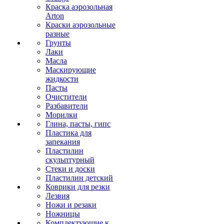
Краска аэрозольная
Arton
Краски аэрозольные
разные
Грунты
Лаки
Масла
Маскирующие
жидкости
Пасты
Очистители
Разбавители
Морилки
Глина, пасты, гипс
Пластика для
запекания
Пластилин
скульптурный
Стеки и доски
Пластилин детский
Коврики для резки
Лезвия
Ножи и резаки
Ножницы
Комплектующие к