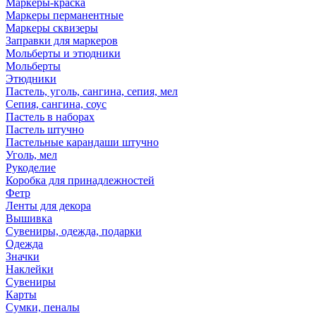
Маркеры-краска
Маркеры перманентные
Маркеры сквизеры
Заправки для маркеров
Мольберты и этюдники
Мольберты
Этюдники
Пастель, уголь, сангина, сепия, мел
Сепия, сангина, соус
Пастель в наборах
Пастель штучно
Пастельные карандаши штучно
Уголь, мел
Рукоделие
Коробка для принадлежностей
Фетр
Ленты для декора
Вышивка
Сувениры, одежда, подарки
Одежда
Значки
Наклейки
Сувениры
Карты
Сумки, пеналы