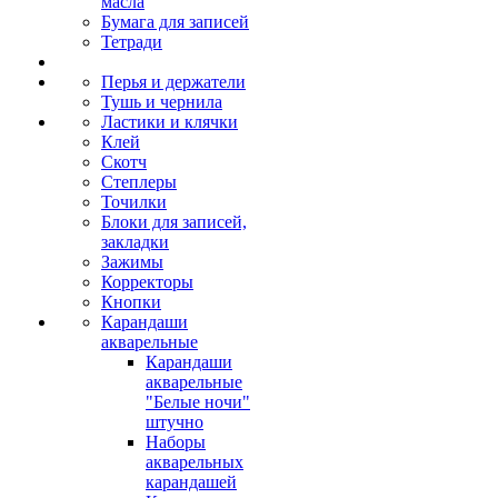
масла
Бумага для записей
Тетради
Перья и держатели
Тушь и чернила
Ластики и клячки
Клей
Скотч
Степлеры
Точилки
Блоки для записей,
закладки
Зажимы
Корректоры
Кнопки
Карандаши
акварельные
Карандаши
акварельные
"Белые ночи"
штучно
Наборы
акварельных
карандашей