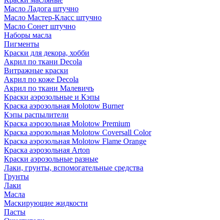
Масло Ладога штучно
Масло Мастер-Класс штучно
Масло Сонет штучно
Наборы масла
Пигменты
Краски для декора, хобби
Акрил по ткани Decola
Витражные краски
Акрил по коже Decola
Акрил по ткани Малевичъ
Краски аэрозольные и Кэпы
Краска аэрозольная Molotow Burner
Кэпы распылители
Краска аэрозольная Molotow Premium
Краска аэрозольная Molotow Coversall Color
Краска аэрозольная Molotow Flame Orange
Краска аэрозольная Arton
Краски аэрозольные разные
Лаки, грунты, вспомогательные средства
Грунты
Лаки
Масла
Маскирующие жидкости
Пасты