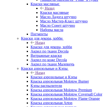
Краски масляные
Назад
Краски масляные
Масло Ладога штучно
Масло Мастер-Класс штучно
Масло Сонет штучно
Наборы масла
Пигменты
Краски для декора, хобби
Назад
Краски для декора, хобби
Акрил по ткани Decola
Витражные краски
Акрил по коже Decola
Акрил по ткани Малевичъ
Краски аэрозольные и Кэпы
Назад
Краски аэрозольные и Кэпы
Краска аэрозольная Molotow Burner
Кэпы распылители
Краска аэрозольная Molotow Premium
Краска аэрозольная Molotow Coversall Color
Краска аэрозольная Molotow Flame Orange
Краска аэрозольная Arton