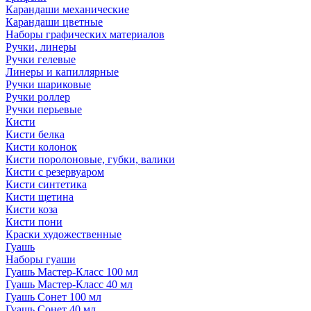
Карандаши механические
Карандаши цветные
Наборы графических материалов
Ручки, линеры
Ручки гелевые
Линеры и капиллярные
Ручки шариковые
Ручки роллер
Ручки перьевые
Кисти
Кисти белка
Кисти колонок
Кисти поролоновые, губки, валики
Кисти с резервуаром
Кисти синтетика
Кисти щетина
Кисти коза
Кисти пони
Краски художественные
Гуашь
Наборы гуаши
Гуашь Мастер-Класс 100 мл
Гуашь Мастер-Класс 40 мл
Гуашь Сонет 100 мл
Гуашь Сонет 40 мл