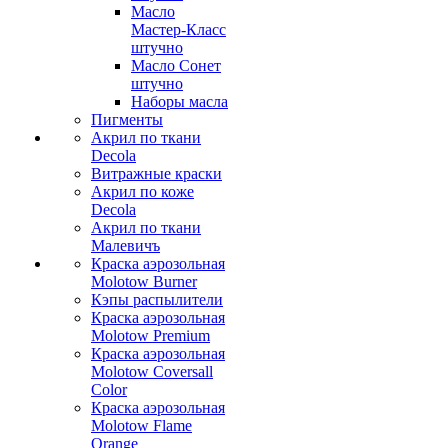
Масло
Мастер-Класс
штучно
Масло Сонет
штучно
Наборы масла
Пигменты
Акрил по ткани
Decola
Витражные краски
Акрил по коже
Decola
Акрил по ткани
Малевичъ
Краска аэрозольная
Molotow Burner
Кэпы распылители
Краска аэрозольная
Molotow Premium
Краска аэрозольная
Molotow Coversall
Color
Краска аэрозольная
Molotow Flame
Orange