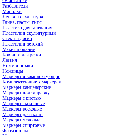
Очистители
Разбавители
Морилки
Лепка и скульптура
Глина, пасты, гипс
Пластика для запекания
Пластилин скульптурный
Стеки и доски
Пластилин детский
Макетирование
Коврики для резки
Лезвия
Ножи и резаки
Ножницы
Маркеры и комплектующие
Комплектующие к маркерам
Маркеры канцелярские
Маркеры под заправку
Маркеры с кистью
Маркеры акриловые
Маркеры восковые
Маркеры для ткани
Маркеры меловые
Маркеры спиртовые
Фломастеры