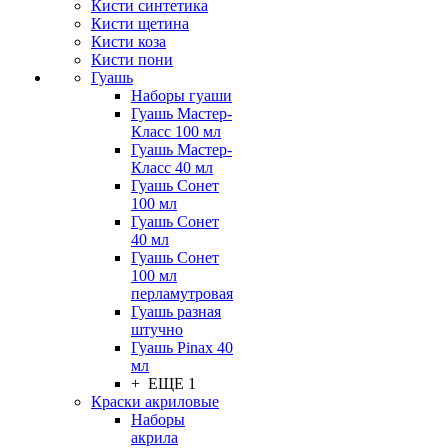
Кисти синтетика
Кисти щетина
Кисти коза
Кисти пони
Гуашь
Наборы гуаши
Гуашь Мастер-
Класс 100 мл
Гуашь Мастер-
Класс 40 мл
Гуашь Сонет
100 мл
Гуашь Сонет
40 мл
Гуашь Сонет
100 мл
перламутровая
Гуашь разная
штучно
Гуашь Pinax 40
мл
+ ЕЩЕ 1
Краски акриловые
Наборы
акрила