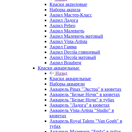
Краски акриловые
Наборы акрила
Акрил Мастер-Класс
Акрил Ладога
Акрил Pebeo
Акрил Малевичъ
Акрил Малевичъ матовый
Акрил Vista-Artista
Акрил Гамма
Акрил Decola глянцевый
Акрил Decola матовый
Акрил Brauberg
Краски акварельные
Назад
Краски акварельные
Наборы акварели
Акварель Pinax "Экстра" в кюветах
Акварель "Белые Ночи" в кюветах
Акварель "Белые Ночи" в тубах
Акварель "Ладога" в кюветах
Акварель Vista-Artista "Studio" в
кюветах
Акварель Royal Talens "Van Gogh" в
тубах
Акварель Малевичъ "Frida" в тубах