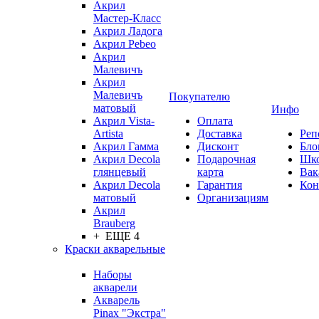
Акрил
Мастер-Класс
Акрил Ладога
Акрил Pebeo
Акрил
Малевичъ
Акрил
Малевичъ
Покупателю
матовый
Инфо
Акрил Vista-
Оплата
Artista
Доставка
Реп
Акрил Гамма
Дисконт
Бло
Акрил Decola
Подарочная
Шк
глянцевый
карта
Вак
Акрил Decola
Гарантия
Кон
матовый
Организациям
Акрил
Brauberg
+ ЕЩЕ 4
Краски акварельные
Наборы
акварели
Акварель
Pinax "Экстра"