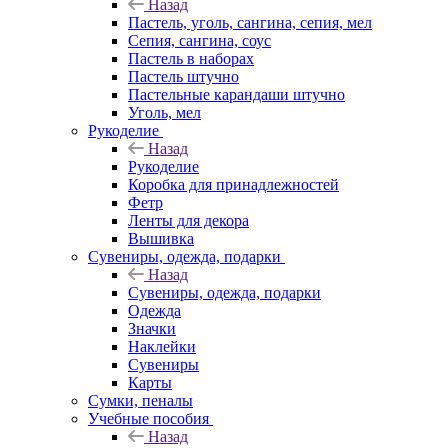
Назад
Пастель, уголь, сангина, сепия, мел
Сепия, сангина, соус
Пастель в наборах
Пастель штучно
Пастельные карандаши штучно
Уголь, мел
Рукоделие
Назад
Рукоделие
Коробка для принадлежностей
Фетр
Ленты для декора
Вышивка
Сувениры, одежда, подарки
Назад
Сувениры, одежда, подарки
Одежда
Значки
Наклейки
Сувениры
Карты
Сумки, пеналы
Учебные пособия
Назад