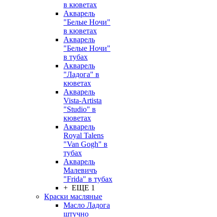
в кюветах
Акварель
"Белые Ночи"
в кюветах
Акварель
"Белые Ночи"
в тубах
Акварель
"Ладога" в
кюветах
Акварель
Vista-Artista
"Studio" в
кюветах
Акварель
Royal Talens
"Van Gogh" в
тубах
Акварель
Малевичъ
"Frida" в тубах
+ ЕЩЕ 1
Краски масляные
Масло Ладога
штучно