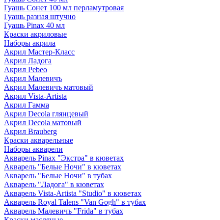
Гуашь Сонет 100 мл перламутровая
Гуашь разная штучно
Гуашь Pinax 40 мл
Краски акриловые
Наборы акрила
Акрил Мастер-Класс
Акрил Ладога
Акрил Pebeo
Акрил Малевичъ
Акрил Малевичъ матовый
Акрил Vista-Artista
Акрил Гамма
Акрил Decola глянцевый
Акрил Decola матовый
Акрил Brauberg
Краски акварельные
Наборы акварели
Акварель Pinax "Экстра" в кюветах
Акварель "Белые Ночи" в кюветах
Акварель "Белые Ночи" в тубах
Акварель "Ладога" в кюветах
Акварель Vista-Artista "Studio" в кюветах
Акварель Royal Talens "Van Gogh" в тубах
Акварель Малевичъ "Frida" в тубах
Краски масляные