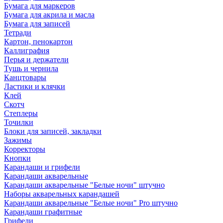
Бумага для маркеров
Бумага для акрила и масла
Бумага для записей
Тетради
Картон, пенокартон
Каллиграфия
Перья и держатели
Тушь и чернила
Канцтовары
Ластики и клячки
Клей
Скотч
Степлеры
Точилки
Блоки для записей, закладки
Зажимы
Корректоры
Кнопки
Карандаши и грифели
Карандаши акварельные
Карандаши акварельные "Белые ночи" штучно
Наборы акварельных карандашей
Карандаши акварельные "Белые ночи" Pro штучно
Карандаши графитные
Грифели