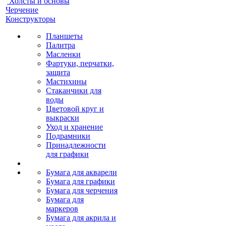
Холсты и основы
Черчение
Конструкторы
Планшеты
Палитра
Масленки
Фартуки, перчатки,
защита
Мастихины
Стаканчики для
воды
Цветовой круг и
выкраски
Уход и хранение
Подрамники
Принадлежности
для графики
Бумага для акварели
Бумага для графики
Бумага для черчения
Бумага для
маркеров
Бумага для акрила и