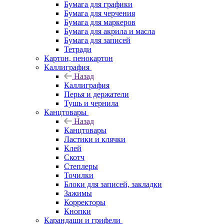
Бумага для графики
Бумага для черчения
Бумага для маркеров
Бумага для акрила и масла
Бумага для записей
Тетради
Картон, пенокартон
Каллиграфия
Назад
Каллиграфия
Перья и держатели
Тушь и чернила
Канцтовары
Назад
Канцтовары
Ластики и клячки
Клей
Скотч
Степлеры
Точилки
Блоки для записей, закладки
Зажимы
Корректоры
Кнопки
Карандаши и грифели