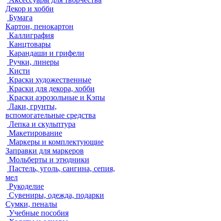
Декор и хобби
Бумага
Картон, пенокартон
Каллиграфия
Канцтовары
Карандаши и грифели
Ручки, линеры
Кисти
Краски художественные
Краски для декора, хобби
Краски аэрозольные и Кэпы
Лаки, грунты,
вспомогательные средства
Лепка и скульптура
Макетирование
Маркеры и комплектующие
Заправки для маркеров
Мольберты и этюдники
Пастель, уголь, сангина, сепия,
мел
Рукоделие
Сувениры, одежда, подарки
Сумки, пеналы
Учебные пособия