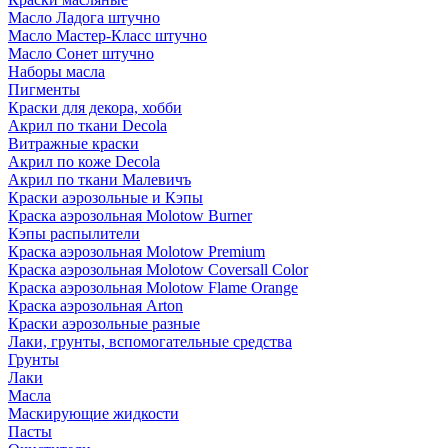
Масло Ладога штучно
Масло Мастер-Класс штучно
Масло Сонет штучно
Наборы масла
Пигменты
Краски для декора, хобби
Акрил по ткани Decola
Витражные краски
Акрил по коже Decola
Акрил по ткани Малевичъ
Краски аэрозольные и Кэпы
Краска аэрозольная Molotow Burner
Кэпы распылители
Краска аэрозольная Molotow Premium
Краска аэрозольная Molotow Coversall Color
Краска аэрозольная Molotow Flame Orange
Краска аэрозольная Arton
Краски аэрозольные разные
Лаки, грунты, вспомогательные средства
Грунты
Лаки
Масла
Маскирующие жидкости
Пасты