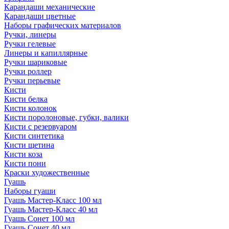
Карандаши механические
Карандаши цветные
Наборы графических материалов
Ручки, линеры
Ручки гелевые
Линеры и капиллярные
Ручки шариковые
Ручки роллер
Ручки перьевые
Кисти
Кисти белка
Кисти колонок
Кисти поролоновые, губки, валики
Кисти с резервуаром
Кисти синтетика
Кисти щетина
Кисти коза
Кисти пони
Краски художественные
Гуашь
Наборы гуаши
Гуашь Мастер-Класс 100 мл
Гуашь Мастер-Класс 40 мл
Гуашь Сонет 100 мл
Гуашь Сонет 40 мл