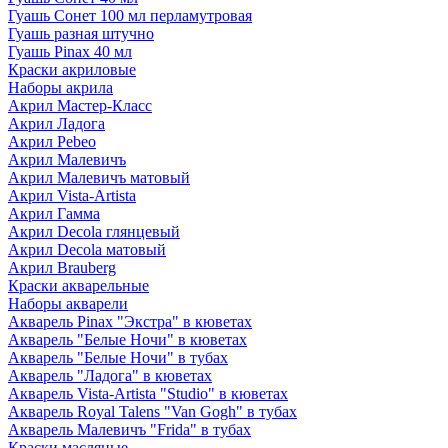
Гуашь Сонет 100 мл перламутровая
Гуашь разная штучно
Гуашь Pinax 40 мл
Краски акриловые
Наборы акрила
Акрил Мастер-Класс
Акрил Ладога
Акрил Pebeo
Акрил Малевичъ
Акрил Малевичъ матовый
Акрил Vista-Artista
Акрил Гамма
Акрил Decola глянцевый
Акрил Decola матовый
Акрил Brauberg
Краски акварельные
Наборы акварели
Акварель Pinax "Экстра" в кюветах
Акварель "Белые Ночи" в кюветах
Акварель "Белые Ночи" в тубах
Акварель "Ладога" в кюветах
Акварель Vista-Artista "Studio" в кюветах
Акварель Royal Talens "Van Gogh" в тубах
Акварель Малевичъ "Frida" в тубах
Краски масляные