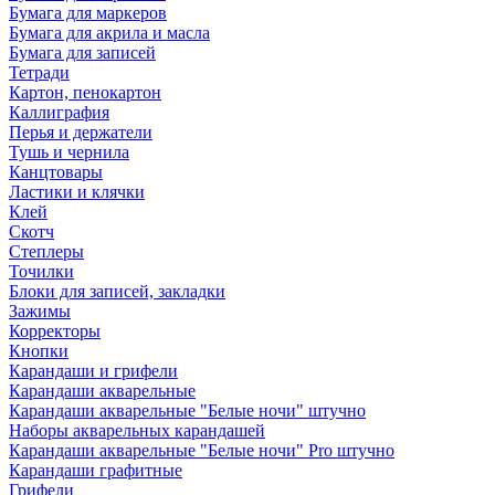
Бумага для маркеров
Бумага для акрила и масла
Бумага для записей
Тетради
Картон, пенокартон
Каллиграфия
Перья и держатели
Тушь и чернила
Канцтовары
Ластики и клячки
Клей
Скотч
Степлеры
Точилки
Блоки для записей, закладки
Зажимы
Корректоры
Кнопки
Карандаши и грифели
Карандаши акварельные
Карандаши акварельные "Белые ночи" штучно
Наборы акварельных карандашей
Карандаши акварельные "Белые ночи" Pro штучно
Карандаши графитные
Грифели