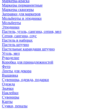
Маркеры-краска
Маркеры перманентные
Маркеры сквизеры
Заправки для маркеров
Мольберты и этюдники
Мольберты
Этюдники
Пастель, уголь, сангина, сепия, мел
Сепия, сангина, соус
Пастель в наборах
Пастель штучно
Пастельные карандаши штучно
Уголь, мел
Рукоделие
Коробка для принадлежностей
Фетр
Ленты для декора
Вышивка
Сувениры, одежда, подарки
Одежда
Значки
Наклейки
Сувениры
Карты
Сумки, пеналы