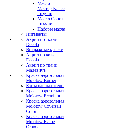
Масло
Мастер-Класс
штучно
Масло Сонет
штучно
Наборы масла
Пигменты
Акрил по ткани
Decola
Витражные краски
Акрил по коже
Decola
Акрил по ткани
Малевичъ
Краска аэрозольная
Molotow Burner
Кэпы распылители
Краска аэрозольная
Molotow Premium
Краска аэрозольная
Molotow Coversall
Color
Краска аэрозольная
Molotow Flame
Orange