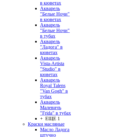
в кюветах
Акварель
"Белые Ночи"
в кюветах
Акварель
"Белые Ночи"
в тубах
Акварель
"Ладога" в
кюветах
Акварель
Vista-Artista
"Studio" в
кюветах
Акварель
Royal Talens
"Van Gogh" в
тубах
Акварель
Малевичъ
"Frida" в тубах
+ ЕЩЕ 1
Краски масляные
Масло Ладога
штучно