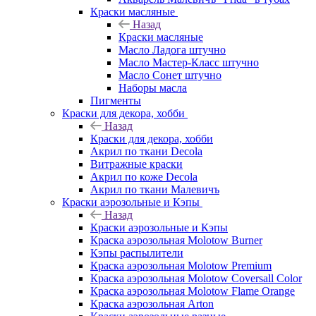
Краски масляные
Назад
Краски масляные
Масло Ладога штучно
Масло Мастер-Класс штучно
Масло Сонет штучно
Наборы масла
Пигменты
Краски для декора, хобби
Назад
Краски для декора, хобби
Акрил по ткани Decola
Витражные краски
Акрил по коже Decola
Акрил по ткани Малевичъ
Краски аэрозольные и Кэпы
Назад
Краски аэрозольные и Кэпы
Краска аэрозольная Molotow Burner
Кэпы распылители
Краска аэрозольная Molotow Premium
Краска аэрозольная Molotow Coversall Color
Краска аэрозольная Molotow Flame Orange
Краска аэрозольная Arton