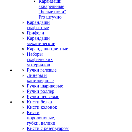
Карандаши
акварельные
"Белые ночи"
Pro штучно
Карандаши
графитные
Грифели
Карандаши
механические
Карандаши цветные
Наборы
графических
материалов
Ручки гелевые
Линеры и
капиллярные
Ручки шариковые
Ручки роллер
Ручки перьевые
Кисти белка
Кисти колонок
Кисти
поролоновые,
губки, валики
Кисти с резервуаром