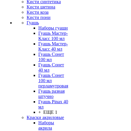
Кисти синтетика
Кисти щетина
Кисти коза
Кисти пони
Гуашь
Наборы гуаши
Гуашь Мастер-
Класс 100 мл
Гуашь Мастер-
Класс 40 мл
Гуашь Сонет
100 мл
Гуашь Сонет
40 мл
Гуашь Сонет
100 мл
перламутровая
Гуашь разная
штучно
Гуашь Pinax 40
мл
+ ЕЩЕ 1
Краски акриловые
Наборы
акрила