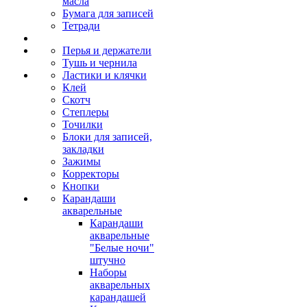
масла
Бумага для записей
Тетради
Перья и держатели
Тушь и чернила
Ластики и клячки
Клей
Скотч
Степлеры
Точилки
Блоки для записей,
закладки
Зажимы
Корректоры
Кнопки
Карандаши
акварельные
Карандаши
акварельные
"Белые ночи"
штучно
Наборы
акварельных
карандашей