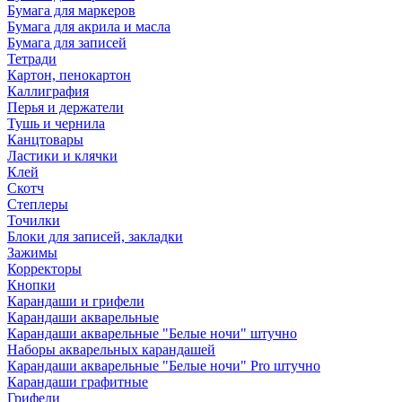
Бумага для маркеров
Бумага для акрила и масла
Бумага для записей
Тетради
Картон, пенокартон
Каллиграфия
Перья и держатели
Тушь и чернила
Канцтовары
Ластики и клячки
Клей
Скотч
Степлеры
Точилки
Блоки для записей, закладки
Зажимы
Корректоры
Кнопки
Карандаши и грифели
Карандаши акварельные
Карандаши акварельные "Белые ночи" штучно
Наборы акварельных карандашей
Карандаши акварельные "Белые ночи" Pro штучно
Карандаши графитные
Грифели