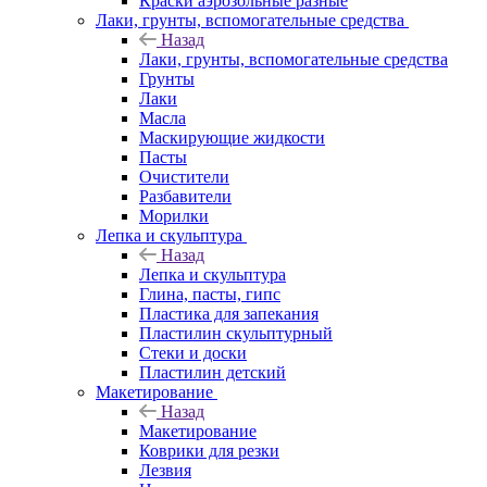
Краски аэрозольные разные
Лаки, грунты, вспомогательные средства
Назад
Лаки, грунты, вспомогательные средства
Грунты
Лаки
Масла
Маскирующие жидкости
Пасты
Очистители
Разбавители
Морилки
Лепка и скульптура
Назад
Лепка и скульптура
Глина, пасты, гипс
Пластика для запекания
Пластилин скульптурный
Стеки и доски
Пластилин детский
Макетирование
Назад
Макетирование
Коврики для резки
Лезвия