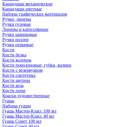
Карандаши механические
Карандаши цветные
Наборы графических материалов
Ручки, линеры
Ручки гелевые
Линеры и капиллярные
Ручки шариковые
Ручки роллер
Ручки перьевые
Кисти
Кисти белка
Кисти колонок
Кисти поролоновые, губки, валики
Кисти с резервуаром
Кисти синтетика
Кисти щетина
Кисти коза
Кисти пони
Краски художественные
Гуашь
Наборы гуаши
Гуашь Мастер-Класс 100 мл
Гуашь Мастер-Класс 40 мл
Гуашь Сонет 100 мл
Гуашь Сонет 40 мл