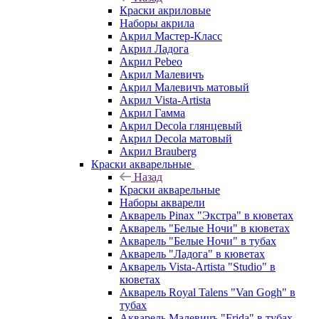
Краски акриловые
Наборы акрила
Акрил Мастер-Класс
Акрил Ладога
Акрил Pebeo
Акрил Малевичъ
Акрил Малевичъ матовый
Акрил Vista-Artista
Акрил Гамма
Акрил Decola глянцевый
Акрил Decola матовый
Акрил Brauberg
Краски акварельные
Назад
Краски акварельные
Наборы акварели
Акварель Pinax "Экстра" в кюветах
Акварель "Белые Ночи" в кюветах
Акварель "Белые Ночи" в тубах
Акварель "Ладога" в кюветах
Акварель Vista-Artista "Studio" в
кюветах
Акварель Royal Talens "Van Gogh" в
тубах
Акварель Малевичъ "Frida" в тубах