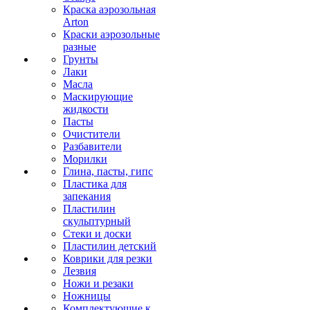
Краска аэрозольная
Arton
Краски аэрозольные
разные
Грунты
Лаки
Масла
Маскирующие
жидкости
Пасты
Очистители
Разбавители
Морилки
Глина, пасты, гипс
Пластика для
запекания
Пластилин
скульптурный
Стеки и доски
Пластилин детский
Коврики для резки
Лезвия
Ножи и резаки
Ножницы
Комплектующие к