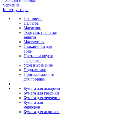
Холсты и основы
Черчение
Конструкторы
Планшеты
Палитра
Масленки
Фартуки, перчатки,
защита
Мастихины
Стаканчики для
воды
Цветовой круг и
выкраски
Уход и хранение
Подрамники
Принадлежности
для графики
Бумага для акварели
Бумага для графики
Бумага для черчения
Бумага для
маркеров
Бумага для акрила и