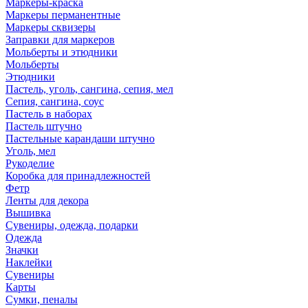
Маркеры-краска
Маркеры перманентные
Маркеры сквизеры
Заправки для маркеров
Мольберты и этюдники
Мольберты
Этюдники
Пастель, уголь, сангина, сепия, мел
Сепия, сангина, соус
Пастель в наборах
Пастель штучно
Пастельные карандаши штучно
Уголь, мел
Рукоделие
Коробка для принадлежностей
Фетр
Ленты для декора
Вышивка
Сувениры, одежда, подарки
Одежда
Значки
Наклейки
Сувениры
Карты
Сумки, пеналы