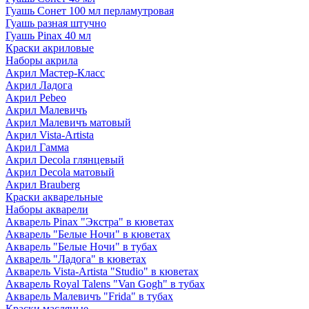
Гуашь Сонет 100 мл перламутровая
Гуашь разная штучно
Гуашь Pinax 40 мл
Краски акриловые
Наборы акрила
Акрил Мастер-Класс
Акрил Ладога
Акрил Pebeo
Акрил Малевичъ
Акрил Малевичъ матовый
Акрил Vista-Artista
Акрил Гамма
Акрил Decola глянцевый
Акрил Decola матовый
Акрил Brauberg
Краски акварельные
Наборы акварели
Акварель Pinax "Экстра" в кюветах
Акварель "Белые Ночи" в кюветах
Акварель "Белые Ночи" в тубах
Акварель "Ладога" в кюветах
Акварель Vista-Artista "Studio" в кюветах
Акварель Royal Talens "Van Gogh" в тубах
Акварель Малевичъ "Frida" в тубах
Краски масляные