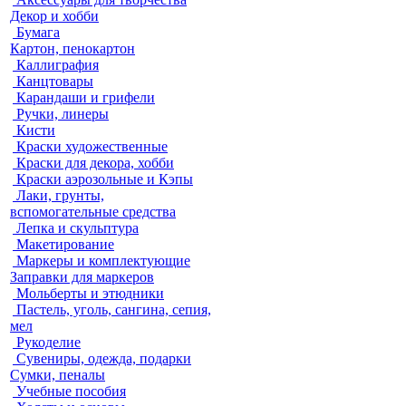
Декор и хобби
Бумага
Картон, пенокартон
Каллиграфия
Канцтовары
Карандаши и грифели
Ручки, линеры
Кисти
Краски художественные
Краски для декора, хобби
Краски аэрозольные и Кэпы
Лаки, грунты,
вспомогательные средства
Лепка и скульптура
Макетирование
Маркеры и комплектующие
Заправки для маркеров
Мольберты и этюдники
Пастель, уголь, сангина, сепия,
мел
Рукоделие
Сувениры, одежда, подарки
Сумки, пеналы
Учебные пособия