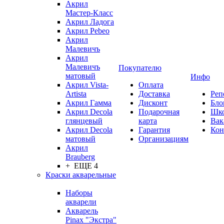
Акрил
Мастер-Класс
Акрил Ладога
Акрил Pebeo
Акрил
Малевичъ
Акрил
Малевичъ
Покупателю
матовый
Инфо
Акрил Vista-
Оплата
Artista
Доставка
Реп
Акрил Гамма
Дисконт
Бло
Акрил Decola
Подарочная
Шк
глянцевый
карта
Вак
Акрил Decola
Гарантия
Кон
матовый
Организациям
Акрил
Brauberg
+ ЕЩЕ 4
Краски акварельные
Наборы
акварели
Акварель
Pinax "Экстра"