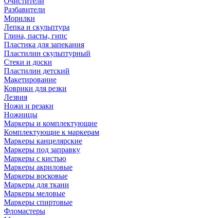
Очистители
Разбавители
Морилки
Лепка и скульптура
Глина, пасты, гипс
Пластика для запекания
Пластилин скульптурный
Стеки и доски
Пластилин детский
Макетирование
Коврики для резки
Лезвия
Ножи и резаки
Ножницы
Маркеры и комплектующие
Комплектующие к маркерам
Маркеры канцелярские
Маркеры под заправку
Маркеры с кистью
Маркеры акриловые
Маркеры восковые
Маркеры для ткани
Маркеры меловые
Маркеры спиртовые
Фломастеры