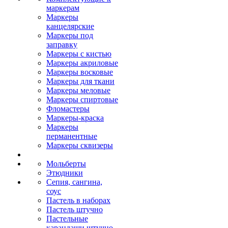
маркерам
Маркеры
канцелярские
Маркеры под
заправку
Маркеры с кистью
Маркеры акриловые
Маркеры восковые
Маркеры для ткани
Маркеры меловые
Маркеры спиртовые
Фломастеры
Маркеры-краска
Маркеры
перманентные
Маркеры сквизеры
Мольберты
Этюдники
Сепия, сангина,
соус
Пастель в наборах
Пастель штучно
Пастельные
карандаши штучно