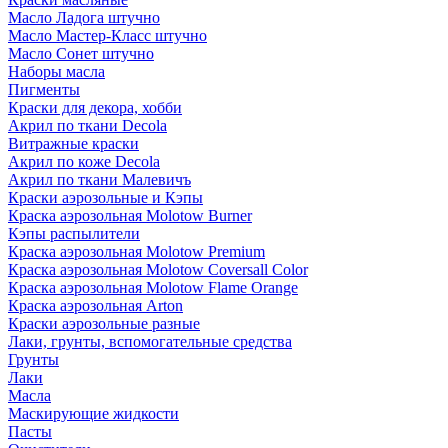
Масло Ладога штучно
Масло Мастер-Класс штучно
Масло Сонет штучно
Наборы масла
Пигменты
Краски для декора, хобби
Акрил по ткани Decola
Витражные краски
Акрил по коже Decola
Акрил по ткани Малевичъ
Краски аэрозольные и Кэпы
Краска аэрозольная Molotow Burner
Кэпы распылители
Краска аэрозольная Molotow Premium
Краска аэрозольная Molotow Coversall Color
Краска аэрозольная Molotow Flame Orange
Краска аэрозольная Arton
Краски аэрозольные разные
Лаки, грунты, вспомогательные средства
Грунты
Лаки
Масла
Маскирующие жидкости
Пасты