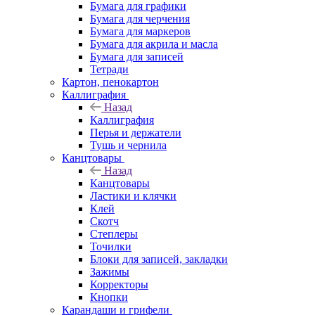
Бумага для графики
Бумага для черчения
Бумага для маркеров
Бумага для акрила и масла
Бумага для записей
Тетради
Картон, пенокартон
Каллиграфия
Назад
Каллиграфия
Перья и держатели
Тушь и чернила
Канцтовары
Назад
Канцтовары
Ластики и клячки
Клей
Скотч
Степлеры
Точилки
Блоки для записей, закладки
Зажимы
Корректоры
Кнопки
Карандаши и грифели