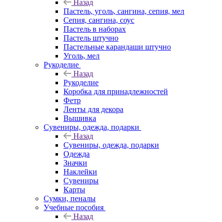
Назад
Пастель, уголь, сангина, сепия, мел
Сепия, сангина, соус
Пастель в наборах
Пастель штучно
Пастельные карандаши штучно
Уголь, мел
Рукоделие
Назад
Рукоделие
Коробка для принадлежностей
Фетр
Ленты для декора
Вышивка
Сувениры, одежда, подарки
Назад
Сувениры, одежда, подарки
Одежда
Значки
Наклейки
Сувениры
Карты
Сумки, пеналы
Учебные пособия
Назад