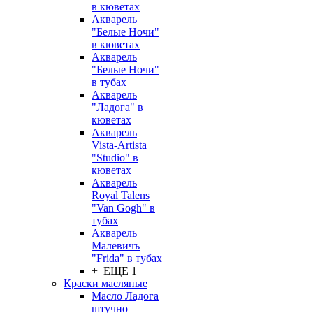
в кюветах
Акварель
"Белые Ночи"
в кюветах
Акварель
"Белые Ночи"
в тубах
Акварель
"Ладога" в
кюветах
Акварель
Vista-Artista
"Studio" в
кюветах
Акварель
Royal Talens
"Van Gogh" в
тубах
Акварель
Малевичъ
"Frida" в тубах
+ ЕЩЕ 1
Краски масляные
Масло Ладога
штучно