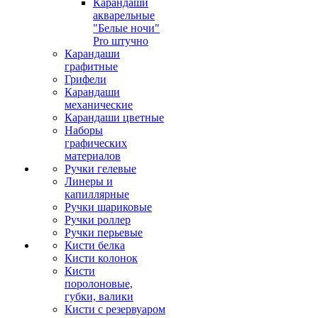
Карандаши
акварельные
"Белые ночи"
Pro штучно
Карандаши
графитные
Грифели
Карандаши
механические
Карандаши цветные
Наборы
графических
материалов
Ручки гелевые
Линеры и
капиллярные
Ручки шариковые
Ручки роллер
Ручки перьевые
Кисти белка
Кисти колонок
Кисти
поролоновые,
губки, валики
Кисти с резервуаром