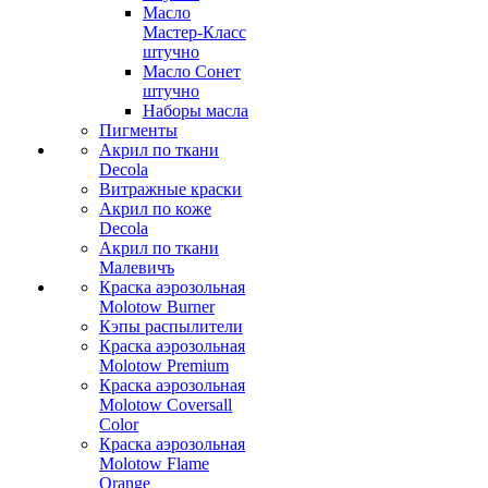
Масло
Мастер-Класс
штучно
Масло Сонет
штучно
Наборы масла
Пигменты
Акрил по ткани
Decola
Витражные краски
Акрил по коже
Decola
Акрил по ткани
Малевичъ
Краска аэрозольная
Molotow Burner
Кэпы распылители
Краска аэрозольная
Molotow Premium
Краска аэрозольная
Molotow Coversall
Color
Краска аэрозольная
Molotow Flame
Orange