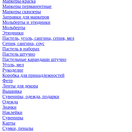
Маркеры-краска
Маркеры перманентные
Маркеры сквизеры
Заправки для маркеров
Мольберты и этюдники
Мольберты
Этюдники
Пастель, уголь, сангина, сепия, мел
Сепия, сангина, соус
Пастель в наборах
Пастель штучно
Пастельные карандаши штучно
Уголь, мел
Рукоделие
Коробка для принадлежностей
Фетр
Ленты для декора
Вышивка
Сувениры, одежда, подарки
Одежда
Значки
Наклейки
Сувениры
Карты
Сумки, пеналы