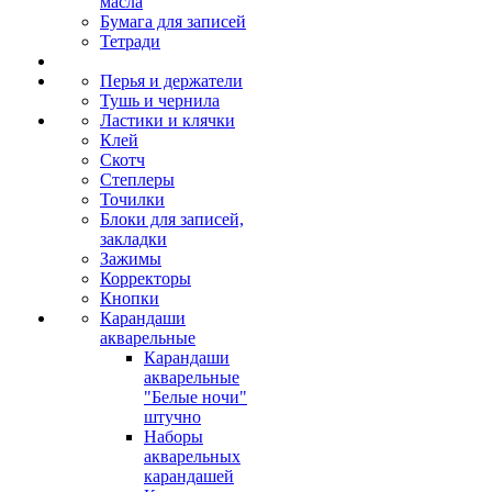
масла
Бумага для записей
Тетради
Перья и держатели
Тушь и чернила
Ластики и клячки
Клей
Скотч
Степлеры
Точилки
Блоки для записей,
закладки
Зажимы
Корректоры
Кнопки
Карандаши
акварельные
Карандаши
акварельные
"Белые ночи"
штучно
Наборы
акварельных
карандашей