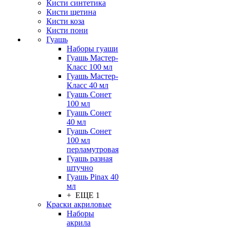
Кисти синтетика
Кисти щетина
Кисти коза
Кисти пони
Гуашь
Наборы гуаши
Гуашь Мастер-
Класс 100 мл
Гуашь Мастер-
Класс 40 мл
Гуашь Сонет
100 мл
Гуашь Сонет
40 мл
Гуашь Сонет
100 мл
перламутровая
Гуашь разная
штучно
Гуашь Pinax 40
мл
+ ЕЩЕ 1
Краски акриловые
Наборы
акрила