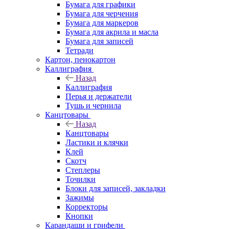
Бумага для графики
Бумага для черчения
Бумага для маркеров
Бумага для акрила и масла
Бумага для записей
Тетради
Картон, пенокартон
Каллиграфия
Назад
Каллиграфия
Перья и держатели
Тушь и чернила
Канцтовары
Назад
Канцтовары
Ластики и клячки
Клей
Скотч
Степлеры
Точилки
Блоки для записей, закладки
Зажимы
Корректоры
Кнопки
Карандаши и грифели