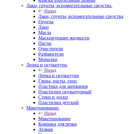
Краски аэрозольные разные
Лаки, грунты, вспомогательные средства
Назад
Лаки, грунты, вспомогательные средства
Грунты
Лаки
Масла
Маскирующие жидкости
Пасты
Очистители
Разбавители
Морилки
Лепка и скульптура
Назад
Лепка и скульптура
Глина, пасты, гипс
Пластика для запекания
Пластилин скульптурный
Стеки и доски
Пластилин детский
Макетирование
Назад
Макетирование
Коврики для резки
Лезвия