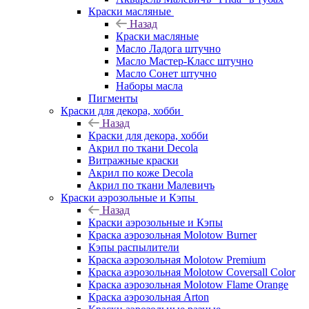
Краски масляные
Назад
Краски масляные
Масло Ладога штучно
Масло Мастер-Класс штучно
Масло Сонет штучно
Наборы масла
Пигменты
Краски для декора, хобби
Назад
Краски для декора, хобби
Акрил по ткани Decola
Витражные краски
Акрил по коже Decola
Акрил по ткани Малевичъ
Краски аэрозольные и Кэпы
Назад
Краски аэрозольные и Кэпы
Краска аэрозольная Molotow Burner
Кэпы распылители
Краска аэрозольная Molotow Premium
Краска аэрозольная Molotow Coversall Color
Краска аэрозольная Molotow Flame Orange
Краска аэрозольная Arton