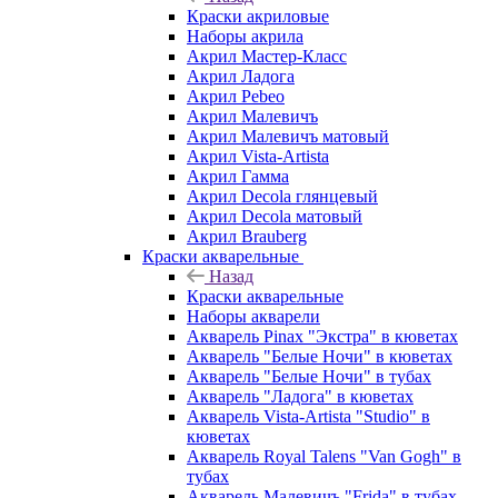
Краски акриловые
Наборы акрила
Акрил Мастер-Класс
Акрил Ладога
Акрил Pebeo
Акрил Малевичъ
Акрил Малевичъ матовый
Акрил Vista-Artista
Акрил Гамма
Акрил Decola глянцевый
Акрил Decola матовый
Акрил Brauberg
Краски акварельные
Назад
Краски акварельные
Наборы акварели
Акварель Pinax "Экстра" в кюветах
Акварель "Белые Ночи" в кюветах
Акварель "Белые Ночи" в тубах
Акварель "Ладога" в кюветах
Акварель Vista-Artista "Studio" в
кюветах
Акварель Royal Talens "Van Gogh" в
тубах
Акварель Малевичъ "Frida" в тубах