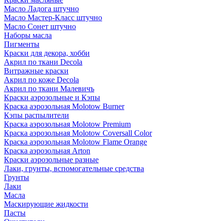
Масло Ладога штучно
Масло Мастер-Класс штучно
Масло Сонет штучно
Наборы масла
Пигменты
Краски для декора, хобби
Акрил по ткани Decola
Витражные краски
Акрил по коже Decola
Акрил по ткани Малевичъ
Краски аэрозольные и Кэпы
Краска аэрозольная Molotow Burner
Кэпы распылители
Краска аэрозольная Molotow Premium
Краска аэрозольная Molotow Coversall Color
Краска аэрозольная Molotow Flame Orange
Краска аэрозольная Arton
Краски аэрозольные разные
Лаки, грунты, вспомогательные средства
Грунты
Лаки
Масла
Маскирующие жидкости
Пасты