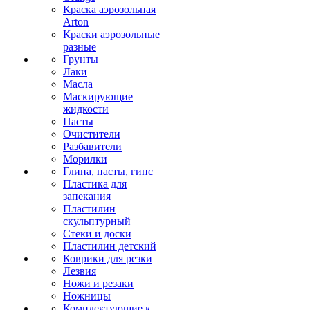
Краска аэрозольная
Arton
Краски аэрозольные
разные
Грунты
Лаки
Масла
Маскирующие
жидкости
Пасты
Очистители
Разбавители
Морилки
Глина, пасты, гипс
Пластика для
запекания
Пластилин
скульптурный
Стеки и доски
Пластилин детский
Коврики для резки
Лезвия
Ножи и резаки
Ножницы
Комплектующие к