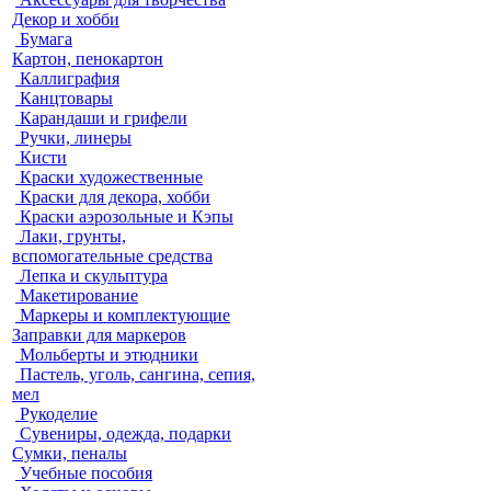
Декор и хобби
Бумага
Картон, пенокартон
Каллиграфия
Канцтовары
Карандаши и грифели
Ручки, линеры
Кисти
Краски художественные
Краски для декора, хобби
Краски аэрозольные и Кэпы
Лаки, грунты,
вспомогательные средства
Лепка и скульптура
Макетирование
Маркеры и комплектующие
Заправки для маркеров
Мольберты и этюдники
Пастель, уголь, сангина, сепия,
мел
Рукоделие
Сувениры, одежда, подарки
Сумки, пеналы
Учебные пособия