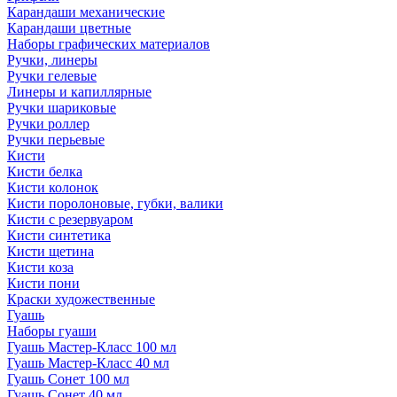
Карандаши механические
Карандаши цветные
Наборы графических материалов
Ручки, линеры
Ручки гелевые
Линеры и капиллярные
Ручки шариковые
Ручки роллер
Ручки перьевые
Кисти
Кисти белка
Кисти колонок
Кисти поролоновые, губки, валики
Кисти с резервуаром
Кисти синтетика
Кисти щетина
Кисти коза
Кисти пони
Краски художественные
Гуашь
Наборы гуаши
Гуашь Мастер-Класс 100 мл
Гуашь Мастер-Класс 40 мл
Гуашь Сонет 100 мл
Гуашь Сонет 40 мл