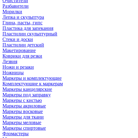
Очистители
Разбавители
Морилки
Лепка и скульптура
Глина, пасты, гипс
Пластика для запекания
Пластилин скульптурный
Стеки и доски
Пластилин детский
Макетирование
Коврики для резки
Лезвия
Ножи и резаки
Ножницы
Маркеры и комплектующие
Комплектующие к маркерам
Маркеры канцелярские
Маркеры под заправку
Маркеры с кистью
Маркеры акриловые
Маркеры восковые
Маркеры для ткани
Маркеры меловые
Маркеры спиртовые
Фломастеры