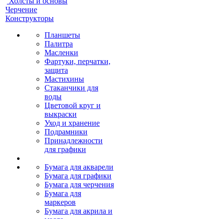
Холсты и основы
Черчение
Конструкторы
Планшеты
Палитра
Масленки
Фартуки, перчатки,
защита
Мастихины
Стаканчики для
воды
Цветовой круг и
выкраски
Уход и хранение
Подрамники
Принадлежности
для графики
Бумага для акварели
Бумага для графики
Бумага для черчения
Бумага для
маркеров
Бумага для акрила и