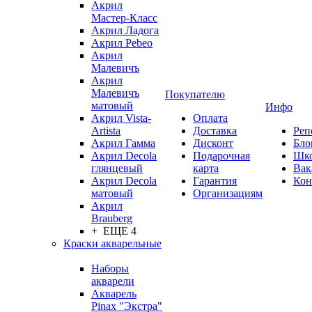
Акрил
Мастер-Класс
Акрил Ладога
Акрил Pebeo
Акрил
Малевичъ
Акрил
Малевичъ
Покупателю
матовый
Инфо
Акрил Vista-
Оплата
Artista
Доставка
Реп
Акрил Гамма
Дисконт
Бло
Акрил Decola
Подарочная
Шк
глянцевый
карта
Вак
Акрил Decola
Гарантия
Кон
матовый
Организациям
Акрил
Brauberg
+ ЕЩЕ 4
Краски акварельные
Наборы
акварели
Акварель
Pinax "Экстра"