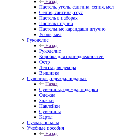
Назад
Пастель, уголь, сангина, сепия, мел
Сепия, сангина, соус
Пастель в наборах
Пастель штучно
Пастельные карандаши штучно
Уголь, мел
Рукоделие
Назад
Рукоделие
Коробка для принадлежностей
Фетр
Ленты для декора
Вышивка
Сувениры, одежда, подарки
Назад
Сувениры, одежда, подарки
Одежда
Значки
Наклейки
Сувениры
Карты
Сумки, пеналы
Учебные пособия
Назад