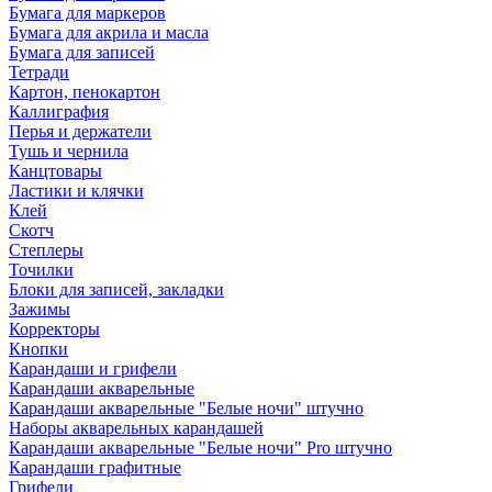
Бумага для маркеров
Бумага для акрила и масла
Бумага для записей
Тетради
Картон, пенокартон
Каллиграфия
Перья и держатели
Тушь и чернила
Канцтовары
Ластики и клячки
Клей
Скотч
Степлеры
Точилки
Блоки для записей, закладки
Зажимы
Корректоры
Кнопки
Карандаши и грифели
Карандаши акварельные
Карандаши акварельные "Белые ночи" штучно
Наборы акварельных карандашей
Карандаши акварельные "Белые ночи" Pro штучно
Карандаши графитные
Грифели