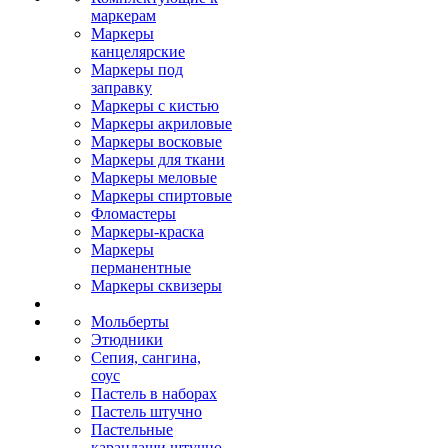
маркерам
Маркеры
канцелярские
Маркеры под
заправку
Маркеры с кистью
Маркеры акриловые
Маркеры восковые
Маркеры для ткани
Маркеры меловые
Маркеры спиртовые
Фломастеры
Маркеры-краска
Маркеры
перманентные
Маркеры сквизеры
Мольберты
Этюдники
Сепия, сангина,
соус
Пастель в наборах
Пастель штучно
Пастельные
карандаши штучно