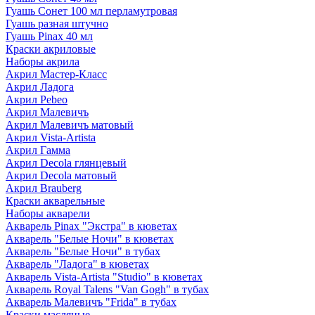
Гуашь Сонет 100 мл перламутровая
Гуашь разная штучно
Гуашь Pinax 40 мл
Краски акриловые
Наборы акрила
Акрил Мастер-Класс
Акрил Ладога
Акрил Pebeo
Акрил Малевичъ
Акрил Малевичъ матовый
Акрил Vista-Artista
Акрил Гамма
Акрил Decola глянцевый
Акрил Decola матовый
Акрил Brauberg
Краски акварельные
Наборы акварели
Акварель Pinax "Экстра" в кюветах
Акварель "Белые Ночи" в кюветах
Акварель "Белые Ночи" в тубах
Акварель "Ладога" в кюветах
Акварель Vista-Artista "Studio" в кюветах
Акварель Royal Talens "Van Gogh" в тубах
Акварель Малевичъ "Frida" в тубах
Краски масляные