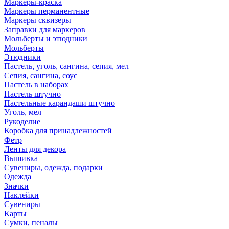
Маркеры-краска
Маркеры перманентные
Маркеры сквизеры
Заправки для маркеров
Мольберты и этюдники
Мольберты
Этюдники
Пастель, уголь, сангина, сепия, мел
Сепия, сангина, соус
Пастель в наборах
Пастель штучно
Пастельные карандаши штучно
Уголь, мел
Рукоделие
Коробка для принадлежностей
Фетр
Ленты для декора
Вышивка
Сувениры, одежда, подарки
Одежда
Значки
Наклейки
Сувениры
Карты
Сумки, пеналы