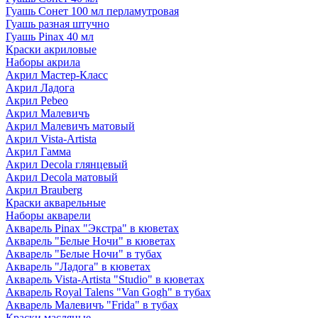
Гуашь Сонет 100 мл перламутровая
Гуашь разная штучно
Гуашь Pinax 40 мл
Краски акриловые
Наборы акрила
Акрил Мастер-Класс
Акрил Ладога
Акрил Pebeo
Акрил Малевичъ
Акрил Малевичъ матовый
Акрил Vista-Artista
Акрил Гамма
Акрил Decola глянцевый
Акрил Decola матовый
Акрил Brauberg
Краски акварельные
Наборы акварели
Акварель Pinax "Экстра" в кюветах
Акварель "Белые Ночи" в кюветах
Акварель "Белые Ночи" в тубах
Акварель "Ладога" в кюветах
Акварель Vista-Artista "Studio" в кюветах
Акварель Royal Talens "Van Gogh" в тубах
Акварель Малевичъ "Frida" в тубах
Краски масляные