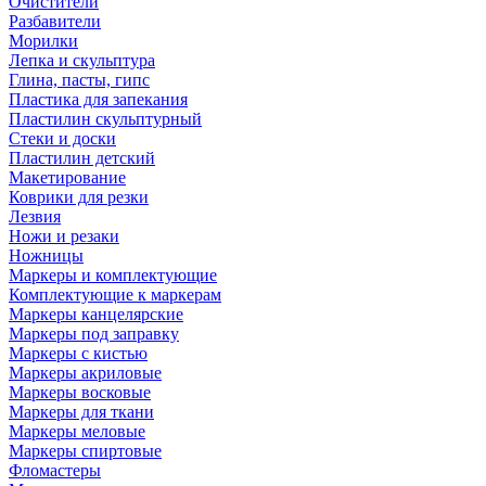
Очистители
Разбавители
Морилки
Лепка и скульптура
Глина, пасты, гипс
Пластика для запекания
Пластилин скульптурный
Стеки и доски
Пластилин детский
Макетирование
Коврики для резки
Лезвия
Ножи и резаки
Ножницы
Маркеры и комплектующие
Комплектующие к маркерам
Маркеры канцелярские
Маркеры под заправку
Маркеры с кистью
Маркеры акриловые
Маркеры восковые
Маркеры для ткани
Маркеры меловые
Маркеры спиртовые
Фломастеры