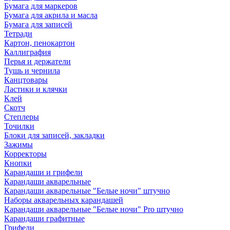
Бумага для маркеров
Бумага для акрила и масла
Бумага для записей
Тетради
Картон, пенокартон
Каллиграфия
Перья и держатели
Тушь и чернила
Канцтовары
Ластики и клячки
Клей
Скотч
Степлеры
Точилки
Блоки для записей, закладки
Зажимы
Корректоры
Кнопки
Карандаши и грифели
Карандаши акварельные
Карандаши акварельные "Белые ночи" штучно
Наборы акварельных карандашей
Карандаши акварельные "Белые ночи" Pro штучно
Карандаши графитные
Грифели