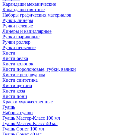
Карандаши механические
Карандаши цветные
Наборы графических материалов
Ручки, линеры
Ручки гелевые
Линеры и капиллярные
Ручки шариковые
Ручки роллер
Ручки перьевые
Кисти
Кисти белка
Кисти колонок
Кисти поролоновые, губки, валики
Кисти с резервуаром
Кисти синтетика
Кисти щетина
Кисти коза
Кисти пони
Краски художественные
Гуашь
Наборы гуаши
Гуашь Мастер-Класс 100 мл
Гуашь Мастер-Класс 40 мл
Гуашь Сонет 100 мл
Гуашь Сонет 40 мл