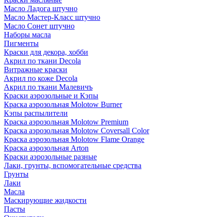
Масло Ладога штучно
Масло Мастер-Класс штучно
Масло Сонет штучно
Наборы масла
Пигменты
Краски для декора, хобби
Акрил по ткани Decola
Витражные краски
Акрил по коже Decola
Акрил по ткани Малевичъ
Краски аэрозольные и Кэпы
Краска аэрозольная Molotow Burner
Кэпы распылители
Краска аэрозольная Molotow Premium
Краска аэрозольная Molotow Coversall Color
Краска аэрозольная Molotow Flame Orange
Краска аэрозольная Arton
Краски аэрозольные разные
Лаки, грунты, вспомогательные средства
Грунты
Лаки
Масла
Маскирующие жидкости
Пасты