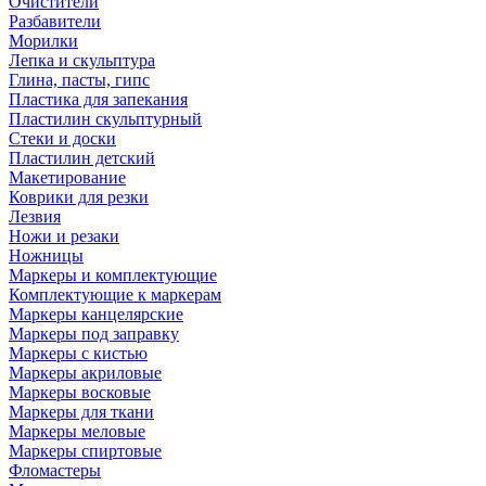
Очистители
Разбавители
Морилки
Лепка и скульптура
Глина, пасты, гипс
Пластика для запекания
Пластилин скульптурный
Стеки и доски
Пластилин детский
Макетирование
Коврики для резки
Лезвия
Ножи и резаки
Ножницы
Маркеры и комплектующие
Комплектующие к маркерам
Маркеры канцелярские
Маркеры под заправку
Маркеры с кистью
Маркеры акриловые
Маркеры восковые
Маркеры для ткани
Маркеры меловые
Маркеры спиртовые
Фломастеры