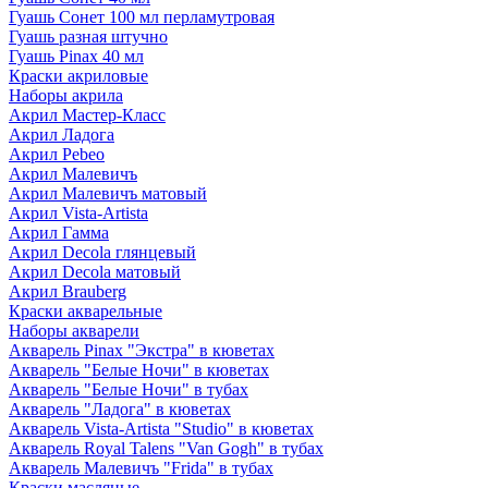
Гуашь Сонет 100 мл перламутровая
Гуашь разная штучно
Гуашь Pinax 40 мл
Краски акриловые
Наборы акрила
Акрил Мастер-Класс
Акрил Ладога
Акрил Pebeo
Акрил Малевичъ
Акрил Малевичъ матовый
Акрил Vista-Artista
Акрил Гамма
Акрил Decola глянцевый
Акрил Decola матовый
Акрил Brauberg
Краски акварельные
Наборы акварели
Акварель Pinax "Экстра" в кюветах
Акварель "Белые Ночи" в кюветах
Акварель "Белые Ночи" в тубах
Акварель "Ладога" в кюветах
Акварель Vista-Artista "Studio" в кюветах
Акварель Royal Talens "Van Gogh" в тубах
Акварель Малевичъ "Frida" в тубах
Краски масляные