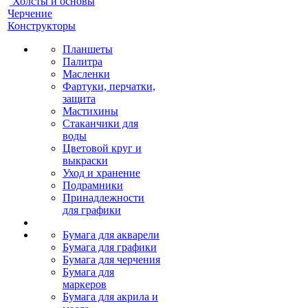
Холсты и основы
Черчение
Конструкторы
Планшеты
Палитра
Масленки
Фартуки, перчатки,
защита
Мастихины
Стаканчики для
воды
Цветовой круг и
выкраски
Уход и хранение
Подрамники
Принадлежности
для графики
Бумага для акварели
Бумага для графики
Бумага для черчения
Бумага для
маркеров
Бумага для акрила и