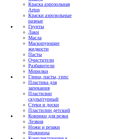
Краска аэрозольная
Arton
Краски аэрозольные
разные
Грунты
Лаки
Масла
Маскирующие
жидкости
Пасты
Очистители
Разбавители
Морилки
Глина, пасты, гипс
Пластика для
запекания
Пластилин
скульптурный
Стеки и доски
Пластилин детский
Коврики для резки
Лезвия
Ножи и резаки
Ножницы
Комплектующие к