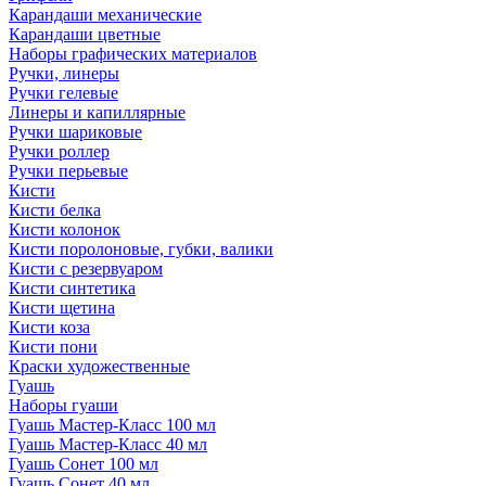
Карандаши механические
Карандаши цветные
Наборы графических материалов
Ручки, линеры
Ручки гелевые
Линеры и капиллярные
Ручки шариковые
Ручки роллер
Ручки перьевые
Кисти
Кисти белка
Кисти колонок
Кисти поролоновые, губки, валики
Кисти с резервуаром
Кисти синтетика
Кисти щетина
Кисти коза
Кисти пони
Краски художественные
Гуашь
Наборы гуаши
Гуашь Мастер-Класс 100 мл
Гуашь Мастер-Класс 40 мл
Гуашь Сонет 100 мл
Гуашь Сонет 40 мл