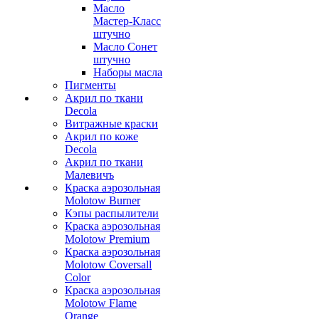
Масло
Мастер-Класс
штучно
Масло Сонет
штучно
Наборы масла
Пигменты
Акрил по ткани
Decola
Витражные краски
Акрил по коже
Decola
Акрил по ткани
Малевичъ
Краска аэрозольная
Molotow Burner
Кэпы распылители
Краска аэрозольная
Molotow Premium
Краска аэрозольная
Molotow Coversall
Color
Краска аэрозольная
Molotow Flame
Orange