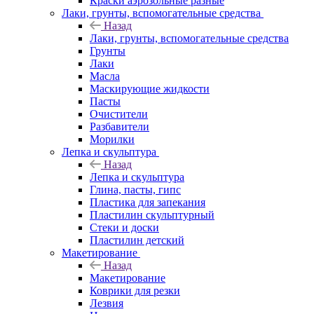
Краски аэрозольные разные
Лаки, грунты, вспомогательные средства
Назад
Лаки, грунты, вспомогательные средства
Грунты
Лаки
Масла
Маскирующие жидкости
Пасты
Очистители
Разбавители
Морилки
Лепка и скульптура
Назад
Лепка и скульптура
Глина, пасты, гипс
Пластика для запекания
Пластилин скульптурный
Стеки и доски
Пластилин детский
Макетирование
Назад
Макетирование
Коврики для резки
Лезвия