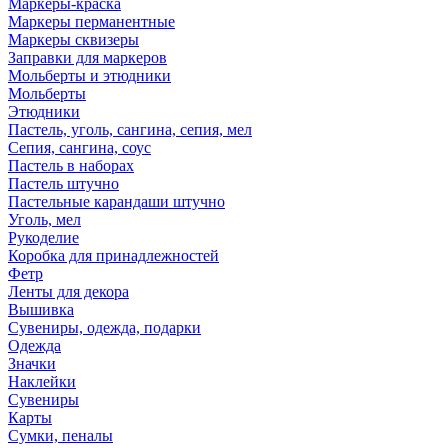
Маркеры-краска
Маркеры перманентные
Маркеры сквизеры
Заправки для маркеров
Мольберты и этюдники
Мольберты
Этюдники
Пастель, уголь, сангина, сепия, мел
Сепия, сангина, соус
Пастель в наборах
Пастель штучно
Пастельные карандаши штучно
Уголь, мел
Рукоделие
Коробка для принадлежностей
Фетр
Ленты для декора
Вышивка
Сувениры, одежда, подарки
Одежда
Значки
Наклейки
Сувениры
Карты
Сумки, пеналы