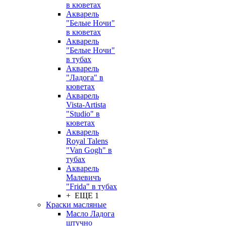
в кюветах
Акварель
"Белые Ночи"
в кюветах
Акварель
"Белые Ночи"
в тубах
Акварель
"Ладога" в
кюветах
Акварель
Vista-Artista
"Studio" в
кюветах
Акварель
Royal Talens
"Van Gogh" в
тубах
Акварель
Малевичъ
"Frida" в тубах
+ ЕЩЕ 1
Краски масляные
Масло Ладога
штучно