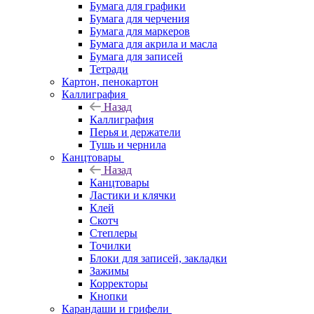
Бумага для графики
Бумага для черчения
Бумага для маркеров
Бумага для акрила и масла
Бумага для записей
Тетради
Картон, пенокартон
Каллиграфия
Назад
Каллиграфия
Перья и держатели
Тушь и чернила
Канцтовары
Назад
Канцтовары
Ластики и клячки
Клей
Скотч
Степлеры
Точилки
Блоки для записей, закладки
Зажимы
Корректоры
Кнопки
Карандаши и грифели