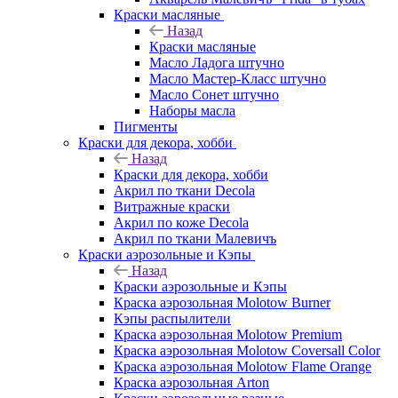
Краски масляные
Назад
Краски масляные
Масло Ладога штучно
Масло Мастер-Класс штучно
Масло Сонет штучно
Наборы масла
Пигменты
Краски для декора, хобби
Назад
Краски для декора, хобби
Акрил по ткани Decola
Витражные краски
Акрил по коже Decola
Акрил по ткани Малевичъ
Краски аэрозольные и Кэпы
Назад
Краски аэрозольные и Кэпы
Краска аэрозольная Molotow Burner
Кэпы распылители
Краска аэрозольная Molotow Premium
Краска аэрозольная Molotow Coversall Color
Краска аэрозольная Molotow Flame Orange
Краска аэрозольная Arton