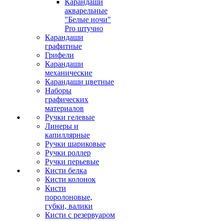
Карандаши
акварельные
"Белые ночи"
Pro штучно
Карандаши
графитные
Грифели
Карандаши
механические
Карандаши цветные
Наборы
графических
материалов
Ручки гелевые
Линеры и
капиллярные
Ручки шариковые
Ручки роллер
Ручки перьевые
Кисти белка
Кисти колонок
Кисти
поролоновые,
губки, валики
Кисти с резервуаром