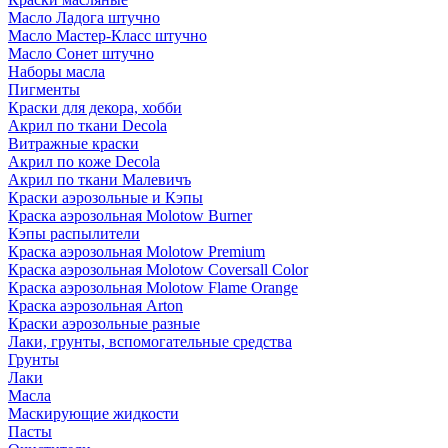
Масло Ладога штучно
Масло Мастер-Класс штучно
Масло Сонет штучно
Наборы масла
Пигменты
Краски для декора, хобби
Акрил по ткани Decola
Витражные краски
Акрил по коже Decola
Акрил по ткани Малевичъ
Краски аэрозольные и Кэпы
Краска аэрозольная Molotow Burner
Кэпы распылители
Краска аэрозольная Molotow Premium
Краска аэрозольная Molotow Coversall Color
Краска аэрозольная Molotow Flame Orange
Краска аэрозольная Arton
Краски аэрозольные разные
Лаки, грунты, вспомогательные средства
Грунты
Лаки
Масла
Маскирующие жидкости
Пасты