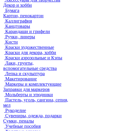
Декор и хобби
Бумага
Картон, пенокартон
Каллиграфия
Канцтовары
Карандаши и грифели
Ручки, линеры
Кисти
Краски художественные
Краски для декора, хобби
Краски аэрозольные и Кэпы
Лаки, грунты,
вспомогательные средства
Лепка и скульптура
Макетирование
Маркеры и комплектующие
Заправки для маркеров
Мольберты и этюдники
Пастель, уголь, сангина, сепия,
мел
Рукоделие
Сувениры, одежда, подарки
Сумки, пеналы
Учебные пособия