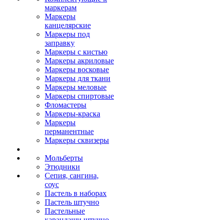
маркерам
Маркеры
канцелярские
Маркеры под
заправку
Маркеры с кистью
Маркеры акриловые
Маркеры восковые
Маркеры для ткани
Маркеры меловые
Маркеры спиртовые
Фломастеры
Маркеры-краска
Маркеры
перманентные
Маркеры сквизеры
Мольберты
Этюдники
Сепия, сангина,
соус
Пастель в наборах
Пастель штучно
Пастельные
карандаши штучно