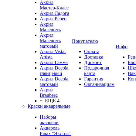
Акрил
Мастер-Класс
Акрил Ладога
Акрил Pebeo
Акрил
Малевичъ
Акрил
Малевичъ
Покупателю
матовый
Инфо
Акрил Vista-
Оплата
Artista
Доставка
Реп
Акрил Гамма
Дисконт
Бло
Акрил Decola
Подарочная
Шк
глянцевый
карта
Вак
Акрил Decola
Гарантия
Кон
матовый
Организациям
Акрил
Brauberg
+ ЕЩЕ 4
Краски акварельные
Наборы
акварели
Акварель
Pinax "Экстра"