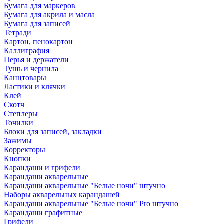
Бумага для маркеров
Бумага для акрила и масла
Бумага для записей
Тетради
Картон, пенокартон
Каллиграфия
Перья и держатели
Тушь и чернила
Канцтовары
Ластики и клячки
Клей
Скотч
Степлеры
Точилки
Блоки для записей, закладки
Зажимы
Корректоры
Кнопки
Карандаши и грифели
Карандаши акварельные
Карандаши акварельные "Белые ночи" штучно
Наборы акварельных карандашей
Карандаши акварельные "Белые ночи" Pro штучно
Карандаши графитные
Грифели