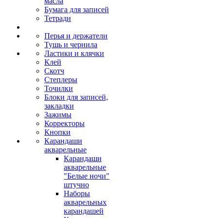
масла
Бумага для записей
Тетради
Перья и держатели
Тушь и чернила
Ластики и клячки
Клей
Скотч
Степлеры
Точилки
Блоки для записей,
закладки
Зажимы
Корректоры
Кнопки
Карандаши
акварельные
Карандаши
акварельные
"Белые ночи"
штучно
Наборы
акварельных
карандашей