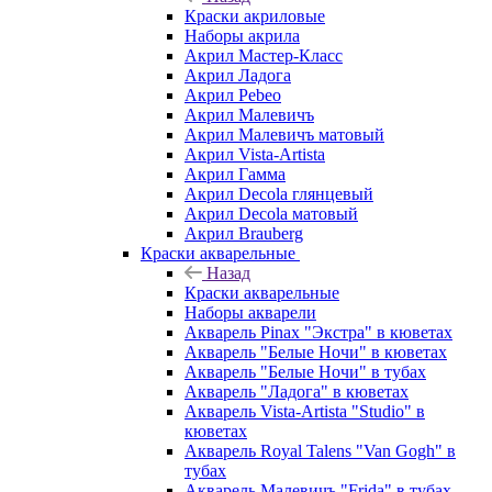
Краски акриловые
Наборы акрила
Акрил Мастер-Класс
Акрил Ладога
Акрил Pebeo
Акрил Малевичъ
Акрил Малевичъ матовый
Акрил Vista-Artista
Акрил Гамма
Акрил Decola глянцевый
Акрил Decola матовый
Акрил Brauberg
Краски акварельные
Назад
Краски акварельные
Наборы акварели
Акварель Pinax "Экстра" в кюветах
Акварель "Белые Ночи" в кюветах
Акварель "Белые Ночи" в тубах
Акварель "Ладога" в кюветах
Акварель Vista-Artista "Studio" в
кюветах
Акварель Royal Talens "Van Gogh" в
тубах
Акварель Малевичъ "Frida" в тубах