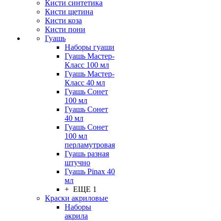
Кисти синтетика
Кисти щетина
Кисти коза
Кисти пони
Гуашь
Наборы гуаши
Гуашь Мастер-
Класс 100 мл
Гуашь Мастер-
Класс 40 мл
Гуашь Сонет
100 мл
Гуашь Сонет
40 мл
Гуашь Сонет
100 мл
перламутровая
Гуашь разная
штучно
Гуашь Pinax 40
мл
+ ЕЩЕ 1
Краски акриловые
Наборы
акрила