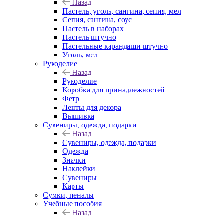
Назад
Пастель, уголь, сангина, сепия, мел
Сепия, сангина, соус
Пастель в наборах
Пастель штучно
Пастельные карандаши штучно
Уголь, мел
Рукоделие
Назад
Рукоделие
Коробка для принадлежностей
Фетр
Ленты для декора
Вышивка
Сувениры, одежда, подарки
Назад
Сувениры, одежда, подарки
Одежда
Значки
Наклейки
Сувениры
Карты
Сумки, пеналы
Учебные пособия
Назад