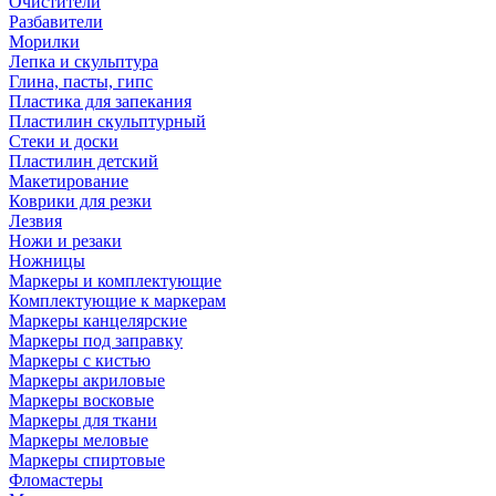
Очистители
Разбавители
Морилки
Лепка и скульптура
Глина, пасты, гипс
Пластика для запекания
Пластилин скульптурный
Стеки и доски
Пластилин детский
Макетирование
Коврики для резки
Лезвия
Ножи и резаки
Ножницы
Маркеры и комплектующие
Комплектующие к маркерам
Маркеры канцелярские
Маркеры под заправку
Маркеры с кистью
Маркеры акриловые
Маркеры восковые
Маркеры для ткани
Маркеры меловые
Маркеры спиртовые
Фломастеры