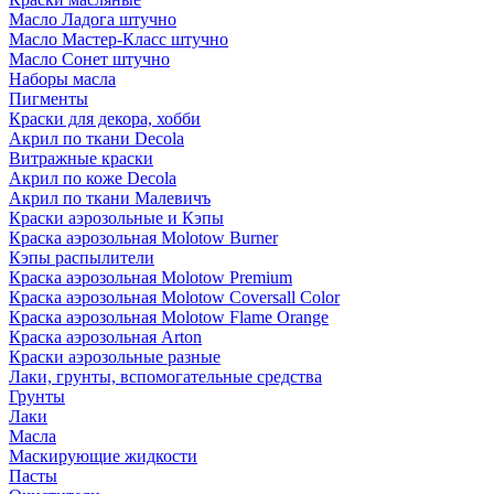
Масло Ладога штучно
Масло Мастер-Класс штучно
Масло Сонет штучно
Наборы масла
Пигменты
Краски для декора, хобби
Акрил по ткани Decola
Витражные краски
Акрил по коже Decola
Акрил по ткани Малевичъ
Краски аэрозольные и Кэпы
Краска аэрозольная Molotow Burner
Кэпы распылители
Краска аэрозольная Molotow Premium
Краска аэрозольная Molotow Coversall Color
Краска аэрозольная Molotow Flame Orange
Краска аэрозольная Arton
Краски аэрозольные разные
Лаки, грунты, вспомогательные средства
Грунты
Лаки
Масла
Маскирующие жидкости
Пасты