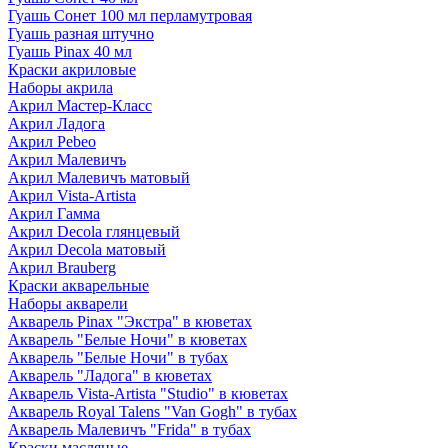
Гуашь Сонет 100 мл перламутровая
Гуашь разная штучно
Гуашь Pinax 40 мл
Краски акриловые
Наборы акрила
Акрил Мастер-Класс
Акрил Ладога
Акрил Pebeo
Акрил Малевичъ
Акрил Малевичъ матовый
Акрил Vista-Artista
Акрил Гамма
Акрил Decola глянцевый
Акрил Decola матовый
Акрил Brauberg
Краски акварельные
Наборы акварели
Акварель Pinax "Экстра" в кюветах
Акварель "Белые Ночи" в кюветах
Акварель "Белые Ночи" в тубах
Акварель "Ладога" в кюветах
Акварель Vista-Artista "Studio" в кюветах
Акварель Royal Talens "Van Gogh" в тубах
Акварель Малевичъ "Frida" в тубах
Краски масляные