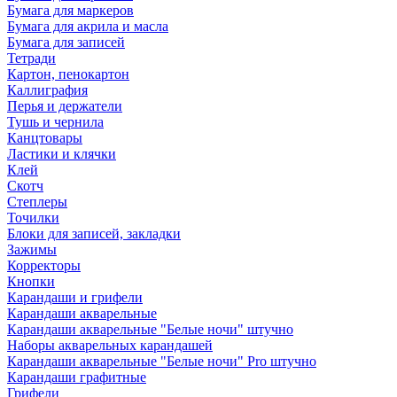
Бумага для маркеров
Бумага для акрила и масла
Бумага для записей
Тетради
Картон, пенокартон
Каллиграфия
Перья и держатели
Тушь и чернила
Канцтовары
Ластики и клячки
Клей
Скотч
Степлеры
Точилки
Блоки для записей, закладки
Зажимы
Корректоры
Кнопки
Карандаши и грифели
Карандаши акварельные
Карандаши акварельные "Белые ночи" штучно
Наборы акварельных карандашей
Карандаши акварельные "Белые ночи" Pro штучно
Карандаши графитные
Грифели