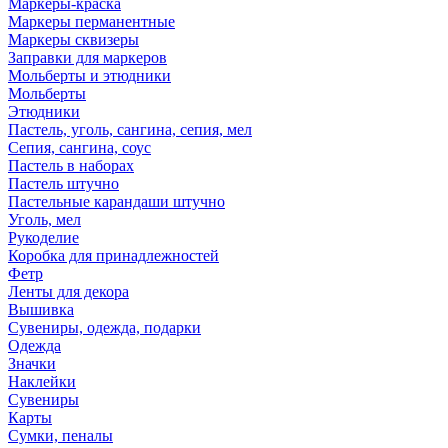
Маркеры-краска
Маркеры перманентные
Маркеры сквизеры
Заправки для маркеров
Мольберты и этюдники
Мольберты
Этюдники
Пастель, уголь, сангина, сепия, мел
Сепия, сангина, соус
Пастель в наборах
Пастель штучно
Пастельные карандаши штучно
Уголь, мел
Рукоделие
Коробка для принадлежностей
Фетр
Ленты для декора
Вышивка
Сувениры, одежда, подарки
Одежда
Значки
Наклейки
Сувениры
Карты
Сумки, пеналы