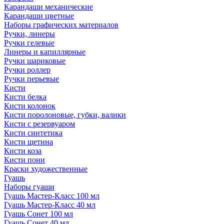
Карандаши механические
Карандаши цветные
Наборы графических материалов
Ручки, линеры
Ручки гелевые
Линеры и капиллярные
Ручки шариковые
Ручки роллер
Ручки перьевые
Кисти
Кисти белка
Кисти колонок
Кисти поролоновые, губки, валики
Кисти с резервуаром
Кисти синтетика
Кисти щетина
Кисти коза
Кисти пони
Краски художественные
Гуашь
Наборы гуаши
Гуашь Мастер-Класс 100 мл
Гуашь Мастер-Класс 40 мл
Гуашь Сонет 100 мл
Гуашь Сонет 40 мл