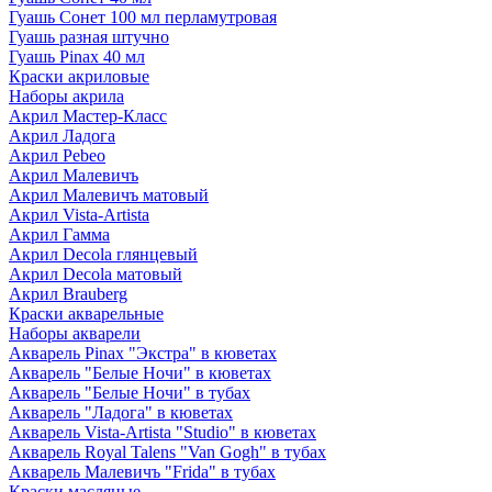
Гуашь Сонет 100 мл перламутровая
Гуашь разная штучно
Гуашь Pinax 40 мл
Краски акриловые
Наборы акрила
Акрил Мастер-Класс
Акрил Ладога
Акрил Pebeo
Акрил Малевичъ
Акрил Малевичъ матовый
Акрил Vista-Artista
Акрил Гамма
Акрил Decola глянцевый
Акрил Decola матовый
Акрил Brauberg
Краски акварельные
Наборы акварели
Акварель Pinax "Экстра" в кюветах
Акварель "Белые Ночи" в кюветах
Акварель "Белые Ночи" в тубах
Акварель "Ладога" в кюветах
Акварель Vista-Artista "Studio" в кюветах
Акварель Royal Talens "Van Gogh" в тубах
Акварель Малевичъ "Frida" в тубах
Краски масляные