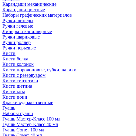
Карандаши механические
Карандаши цветные
Наборы графических материалов
Ручки, линеры
Ручки гелевые
Линеры и капиллярные
Ручки шариковые
Ручки роллер
Ручки перьевые
Кисти
Кисти белка
Кисти колонок
Кисти поролоновые, губки, валики
Кисти с резервуаром
Кисти синтетика
Кисти щетина
Кисти коза
Кисти пони
Краски художественные
Гуашь
Наборы гуаши
Гуашь Мастер-Класс 100 мл
Гуашь Мастер-Класс 40 мл
Гуашь Сонет 100 мл
Гуашь Сонет 40 мл