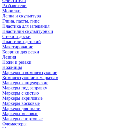
Очистители
Разбавители
Морилки
Лепка и скульптура
Глина, пасты, гипс
Пластика для запекания
Пластилин скульптурный
Стеки и доски
Пластилин детский
Макетирование
Коврики для резки
Лезвия
Ножи и резаки
Ножницы
Маркеры и комплектующие
Комплектующие к маркерам
Маркеры канцелярские
Маркеры под заправку
Маркеры с кистью
Маркеры акриловые
Маркеры восковые
Маркеры для ткани
Маркеры меловые
Маркеры спиртовые
Фломастеры