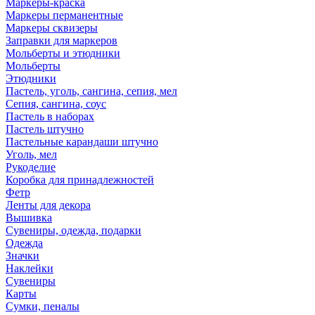
Маркеры-краска
Маркеры перманентные
Маркеры сквизеры
Заправки для маркеров
Мольберты и этюдники
Мольберты
Этюдники
Пастель, уголь, сангина, сепия, мел
Сепия, сангина, соус
Пастель в наборах
Пастель штучно
Пастельные карандаши штучно
Уголь, мел
Рукоделие
Коробка для принадлежностей
Фетр
Ленты для декора
Вышивка
Сувениры, одежда, подарки
Одежда
Значки
Наклейки
Сувениры
Карты
Сумки, пеналы