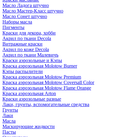
Масло Ладога штучно
Масло Мастер-Класс штучно
Масло Сонет штучно
Наборы масла
Пигменты
Краски для декора, хобби
Акрил по ткани Decola
Витражные краски
Акрил по коже Decola
Акрил по ткани Малевичъ
Краски аэрозольные и Кэпы
Краска аэрозольная Molotow Burner
Кэпы распылители
Краска аэрозольная Molotow Premium
Краска аэрозольная Molotow Coversall Color
Краска аэрозольная Molotow Flame Orange
Краска аэрозольная Arton
Краски аэрозольные разные
Лаки, грунты, вспомогательные средства
Грунты
Лаки
Масла
Маскирующие жидкости
Пасты