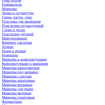
Очистители
Разбавители
Морилки
Лепка и скульптура
Глина, пасты, гипс
Пластика для запекания
Пластилин скульптурный
Стеки и доски
Пластилин детский
Макетирование
Коврики для резки
Лезвия
Ножи и резаки
Ножницы
Маркеры и комплектующие
Комплектующие к маркерам
Маркеры канцелярские
Маркеры под заправку
Маркеры с кистью
Маркеры акриловые
Маркеры восковые
Маркеры для ткани
Маркеры меловые
Маркеры спиртовые
Фломастеры