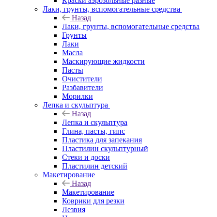
Краски аэрозольные разные
Лаки, грунты, вспомогательные средства
Назад
Лаки, грунты, вспомогательные средства
Грунты
Лаки
Масла
Маскирующие жидкости
Пасты
Очистители
Разбавители
Морилки
Лепка и скульптура
Назад
Лепка и скульптура
Глина, пасты, гипс
Пластика для запекания
Пластилин скульптурный
Стеки и доски
Пластилин детский
Макетирование
Назад
Макетирование
Коврики для резки
Лезвия