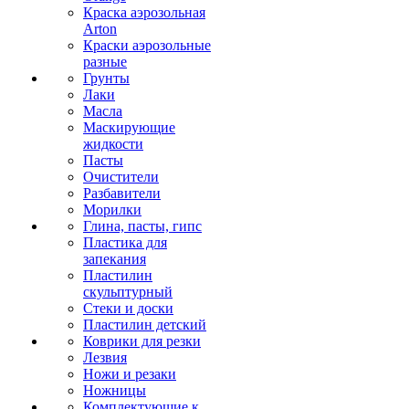
Краска аэрозольная
Arton
Краски аэрозольные
разные
Грунты
Лаки
Масла
Маскирующие
жидкости
Пасты
Очистители
Разбавители
Морилки
Глина, пасты, гипс
Пластика для
запекания
Пластилин
скульптурный
Стеки и доски
Пластилин детский
Коврики для резки
Лезвия
Ножи и резаки
Ножницы
Комплектующие к