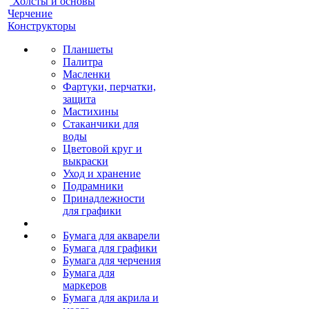
Холсты и основы
Черчение
Конструкторы
Планшеты
Палитра
Масленки
Фартуки, перчатки,
защита
Мастихины
Стаканчики для
воды
Цветовой круг и
выкраски
Уход и хранение
Подрамники
Принадлежности
для графики
Бумага для акварели
Бумага для графики
Бумага для черчения
Бумага для
маркеров
Бумага для акрила и