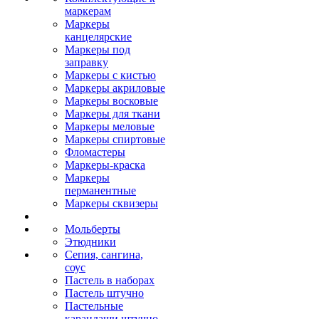
маркерам
Маркеры
канцелярские
Маркеры под
заправку
Маркеры с кистью
Маркеры акриловые
Маркеры восковые
Маркеры для ткани
Маркеры меловые
Маркеры спиртовые
Фломастеры
Маркеры-краска
Маркеры
перманентные
Маркеры сквизеры
Мольберты
Этюдники
Сепия, сангина,
соус
Пастель в наборах
Пастель штучно
Пастельные
карандаши штучно