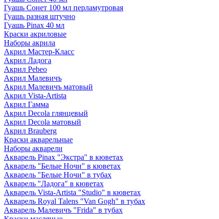
Гуашь Сонет 100 мл перламутровая
Гуашь разная штучно
Гуашь Pinax 40 мл
Краски акриловые
Наборы акрила
Акрил Мастер-Класс
Акрил Ладога
Акрил Pebeo
Акрил Малевичъ
Акрил Малевичъ матовый
Акрил Vista-Artista
Акрил Гамма
Акрил Decola глянцевый
Акрил Decola матовый
Акрил Brauberg
Краски акварельные
Наборы акварели
Акварель Pinax "Экстра" в кюветах
Акварель "Белые Ночи" в кюветах
Акварель "Белые Ночи" в тубах
Акварель "Ладога" в кюветах
Акварель Vista-Artista "Studio" в кюветах
Акварель Royal Talens "Van Gogh" в тубах
Акварель Малевичъ "Frida" в тубах
Краски масляные