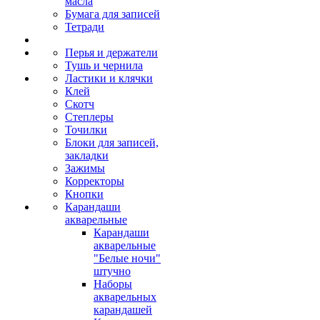
масла
Бумага для записей
Тетради
Перья и держатели
Тушь и чернила
Ластики и клячки
Клей
Скотч
Степлеры
Точилки
Блоки для записей,
закладки
Зажимы
Корректоры
Кнопки
Карандаши
акварельные
Карандаши
акварельные
"Белые ночи"
штучно
Наборы
акварельных
карандашей