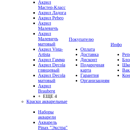
Акрил
Мастер-Класс
Акрил Ладога
Акрил Pebeo
Акрил
Малевичъ
Акрил
Малевичъ
Покупателю
матовый
Инфо
Акрил Vista-
Оплата
Artista
Доставка
Реп
Акрил Гамма
Дисконт
Бло
Акрил Decola
Подарочная
Шк
глянцевый
карта
Вак
Акрил Decola
Гарантия
Кон
матовый
Организациям
Акрил
Brauberg
+ ЕЩЕ 4
Краски акварельные
Наборы
акварели
Акварель
Pinax "Экстра"