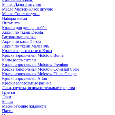
Масло Ладога штучно
Масло Мастер-Класс штучно
Масло Сонет штучно
Наборы масла
Пигменты
Краски для декора, хобби
Акрил по ткани Decola
Витражные краски
Акрил по коже Decola
Акрил по ткани Малевичъ
Краски аэрозольные и Кэпы
Краска аэрозольная Molotow Burner
Кэпы распылители
Краска аэрозольная Molotow Premium
Краска аэрозольная Molotow Coversall Color
Краска аэрозольная Molotow Flame Orange
Краска аэрозольная Arton
Краски аэрозольные разные
Лаки, грунты, вспомогательные средства
Грунты
Лаки
Масла
Маскирующие жидкости
Пасты