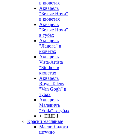
в кюветах
Акварель
"Белые Ночи"
в кюветах
Акварель
"Белые Ночи"
в тубах
Акварель
"Ладога" в
кюветах
Акварель
Vista-Artista
"Studio" в
кюветах
Акварель
Royal Talens
"Van Gogh" в
тубах
Акварель
Малевичъ
"Frida" в тубах
+ ЕЩЕ 1
Краски масляные
Масло Ладога
штучно