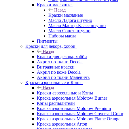
Краски масляные
Назад
Краски масляные
Масло Ладога штучно
Масло Мастер-Класс штучно
Масло Сонет штучно
Наборы масла
Пигменты
Краски для декора, хобби
Назад
Краски для декора, хобби
Акрил по ткани Decola
Витражные краски
Акрил по коже Decola
Акрил по ткани Малевичъ
Краски аэрозольные и Кэпы
Назад
Краски аэрозольные и Кэпы
Краска аэрозольная Molotow Burner
Кэпы распылители
Краска аэрозольная Molotow Premium
Краска аэрозольная Molotow Coversall Color
Краска аэрозольная Molotow Flame Orange
Краска аэрозольная Arton