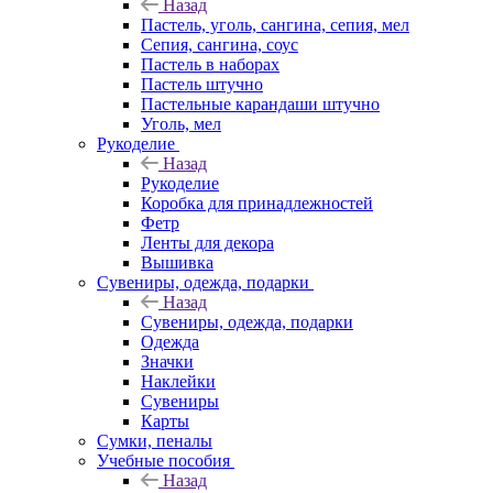
Назад
Пастель, уголь, сангина, сепия, мел
Сепия, сангина, соус
Пастель в наборах
Пастель штучно
Пастельные карандаши штучно
Уголь, мел
Рукоделие
Назад
Рукоделие
Коробка для принадлежностей
Фетр
Ленты для декора
Вышивка
Сувениры, одежда, подарки
Назад
Сувениры, одежда, подарки
Одежда
Значки
Наклейки
Сувениры
Карты
Сумки, пеналы
Учебные пособия
Назад