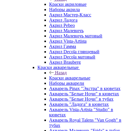
Краски акриловые
Наборы акрила
Акрил Мастер-Класс
Акрил Ладога
Акрил Pebeo
Акрил Малевичъ
Акрил Малевичъ матовый
Акрил Vista-Artista
Акрил Гамма
Акрил Decola глянцевый
Акрил Decola матовый
Акрил Brauberg
Краски акварельные
Назад
Краски акварельные
Наборы акварели
Акварель Pinax "Экстра" в кюветах
Акварель "Белые Ночи" в кюветах
Акварель "Белые Ночи" в тубах
Акварель "Ладога" в кюветах
Акварель Vista-Artista "Studio" в
кюветах
Акварель Royal Talens "Van Gogh" в
тубах
Акварель Малевичъ "Frida" в тубах