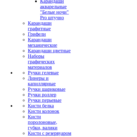
Карандаши
акварельные
"Белые ночи"
Pro штучно
Карандаши
графитные
Грифели
Карандаши
механические
Карандаши цветные
Наборы
графических
материалов
Ручки гелевые
Линеры и
капиллярные
Ручки шариковые
Ручки роллер
Ручки перьевые
Кисти белка
Кисти колонок
Кисти
поролоновые,
губки, валики
Кисти с резервуаром