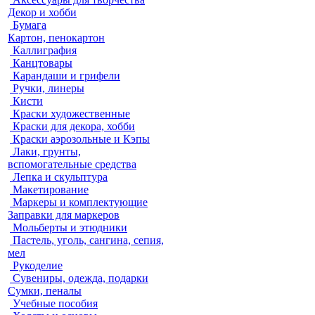
Декор и хобби
Бумага
Картон, пенокартон
Каллиграфия
Канцтовары
Карандаши и грифели
Ручки, линеры
Кисти
Краски художественные
Краски для декора, хобби
Краски аэрозольные и Кэпы
Лаки, грунты,
вспомогательные средства
Лепка и скульптура
Макетирование
Маркеры и комплектующие
Заправки для маркеров
Мольберты и этюдники
Пастель, уголь, сангина, сепия,
мел
Рукоделие
Сувениры, одежда, подарки
Сумки, пеналы
Учебные пособия