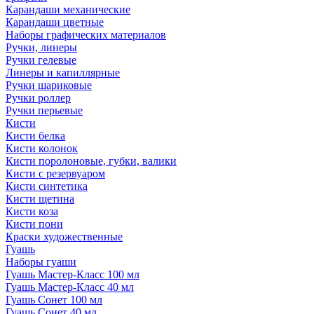
Карандаши механические
Карандаши цветные
Наборы графических материалов
Ручки, линеры
Ручки гелевые
Линеры и капиллярные
Ручки шариковые
Ручки роллер
Ручки перьевые
Кисти
Кисти белка
Кисти колонок
Кисти поролоновые, губки, валики
Кисти с резервуаром
Кисти синтетика
Кисти щетина
Кисти коза
Кисти пони
Краски художественные
Гуашь
Наборы гуаши
Гуашь Мастер-Класс 100 мл
Гуашь Мастер-Класс 40 мл
Гуашь Сонет 100 мл
Гуашь Сонет 40 мл