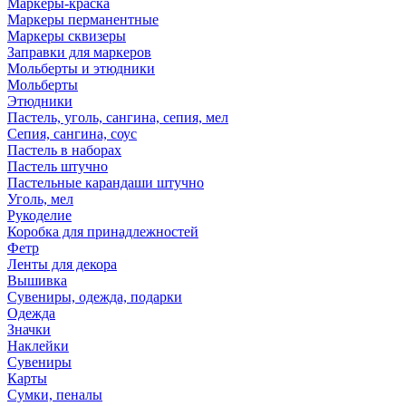
Маркеры-краска
Маркеры перманентные
Маркеры сквизеры
Заправки для маркеров
Мольберты и этюдники
Мольберты
Этюдники
Пастель, уголь, сангина, сепия, мел
Сепия, сангина, соус
Пастель в наборах
Пастель штучно
Пастельные карандаши штучно
Уголь, мел
Рукоделие
Коробка для принадлежностей
Фетр
Ленты для декора
Вышивка
Сувениры, одежда, подарки
Одежда
Значки
Наклейки
Сувениры
Карты
Сумки, пеналы