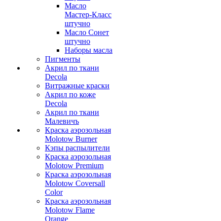
Масло
Мастер-Класс
штучно
Масло Сонет
штучно
Наборы масла
Пигменты
Акрил по ткани
Decola
Витражные краски
Акрил по коже
Decola
Акрил по ткани
Малевичъ
Краска аэрозольная
Molotow Burner
Кэпы распылители
Краска аэрозольная
Molotow Premium
Краска аэрозольная
Molotow Coversall
Color
Краска аэрозольная
Molotow Flame
Orange