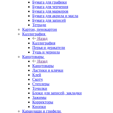
Бумага для графики
Бумага для черчения
Бумага для маркеров
Бумага для акрила и масла
Бумага для записей
Тетради
Картон, пенокартон
Каллиграфия
Назад
Каллиграфия
Перья и держатели
Тушь и чернила
Канцтовары
Назад
Канцтовары
Ластики и клячки
Клей
Скотч
Степлеры
Точилки
Блоки для записей, закладки
Зажимы
Корректоры
Кнопки
Карандаши и грифели