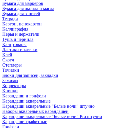
Бумага для маркеров
Бумага для акрила и масла
Бумага для записей
Тетради
Картон, пенокартон
Каллиграфия
Перья и держатели
Тушь и чернила
Канцтовары
Ластики и клячки
Клей
Скотч
Степлеры
Точилки
Блоки для записей, закладки
Зажимы
Корректоры
Кнопки
Карандаши и грифели
Карандаши акварельные
Карандаши акварельные "Белые ночи" штучно
Наборы акварельных карандашей
Карандаши акварельные "Белые ночи" Pro штучно
Карандаши графитные
Грифели