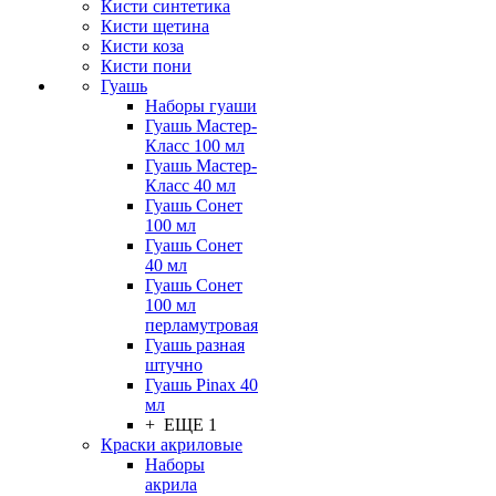
Кисти синтетика
Кисти щетина
Кисти коза
Кисти пони
Гуашь
Наборы гуаши
Гуашь Мастер-
Класс 100 мл
Гуашь Мастер-
Класс 40 мл
Гуашь Сонет
100 мл
Гуашь Сонет
40 мл
Гуашь Сонет
100 мл
перламутровая
Гуашь разная
штучно
Гуашь Pinax 40
мл
+ ЕЩЕ 1
Краски акриловые
Наборы
акрила