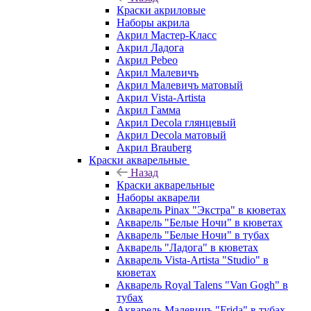
Краски акриловые
Наборы акрила
Акрил Мастер-Класс
Акрил Ладога
Акрил Pebeo
Акрил Малевичъ
Акрил Малевичъ матовый
Акрил Vista-Artista
Акрил Гамма
Акрил Decola глянцевый
Акрил Decola матовый
Акрил Brauberg
Краски акварельные
Назад
Краски акварельные
Наборы акварели
Акварель Pinax "Экстра" в кюветах
Акварель "Белые Ночи" в кюветах
Акварель "Белые Ночи" в тубах
Акварель "Ладога" в кюветах
Акварель Vista-Artista "Studio" в
кюветах
Акварель Royal Talens "Van Gogh" в
тубах
Акварель Малевичъ "Frida" в тубах