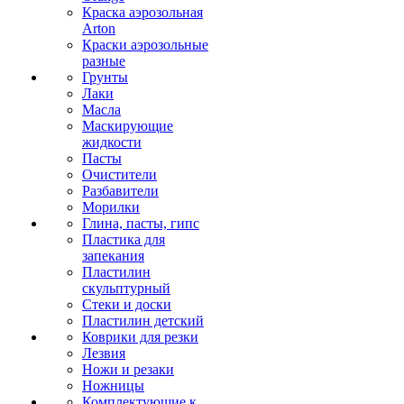
Краска аэрозольная
Arton
Краски аэрозольные
разные
Грунты
Лаки
Масла
Маскирующие
жидкости
Пасты
Очистители
Разбавители
Морилки
Глина, пасты, гипс
Пластика для
запекания
Пластилин
скульптурный
Стеки и доски
Пластилин детский
Коврики для резки
Лезвия
Ножи и резаки
Ножницы
Комплектующие к