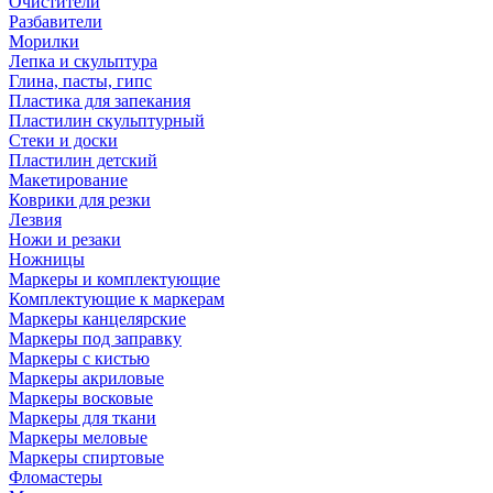
Очистители
Разбавители
Морилки
Лепка и скульптура
Глина, пасты, гипс
Пластика для запекания
Пластилин скульптурный
Стеки и доски
Пластилин детский
Макетирование
Коврики для резки
Лезвия
Ножи и резаки
Ножницы
Маркеры и комплектующие
Комплектующие к маркерам
Маркеры канцелярские
Маркеры под заправку
Маркеры с кистью
Маркеры акриловые
Маркеры восковые
Маркеры для ткани
Маркеры меловые
Маркеры спиртовые
Фломастеры