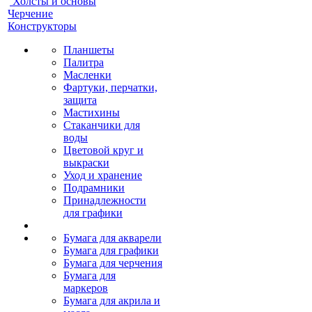
Холсты и основы
Черчение
Конструкторы
Планшеты
Палитра
Масленки
Фартуки, перчатки,
защита
Мастихины
Стаканчики для
воды
Цветовой круг и
выкраски
Уход и хранение
Подрамники
Принадлежности
для графики
Бумага для акварели
Бумага для графики
Бумага для черчения
Бумага для
маркеров
Бумага для акрила и