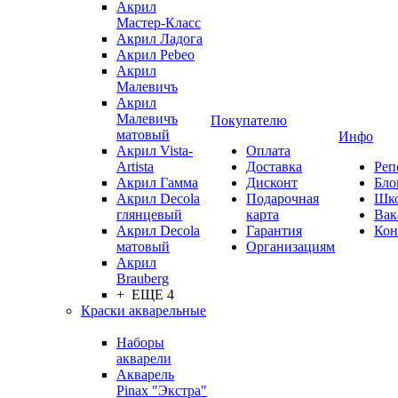
Акрил
Мастер-Класс
Акрил Ладога
Акрил Pebeo
Акрил
Малевичъ
Акрил
Малевичъ
Покупателю
матовый
Инфо
Акрил Vista-
Оплата
Artista
Доставка
Реп
Акрил Гамма
Дисконт
Бло
Акрил Decola
Подарочная
Шк
глянцевый
карта
Вак
Акрил Decola
Гарантия
Кон
матовый
Организациям
Акрил
Brauberg
+ ЕЩЕ 4
Краски акварельные
Наборы
акварели
Акварель
Pinax "Экстра"