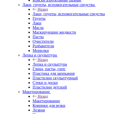
Краски аэрозольные разные
Лаки, грунты, вспомогательные средства
Назад
Лаки, грунты, вспомогательные средства
Грунты
Лаки
Масла
Маскирующие жидкости
Пасты
Очистители
Разбавители
Морилки
Лепка и скульптура
Назад
Лепка и скульптура
Глина, пасты, гипс
Пластика для запекания
Пластилин скульптурный
Стеки и доски
Пластилин детский
Макетирование
Назад
Макетирование
Коврики для резки
Лезвия