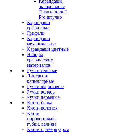
Карандаши
акварельные
"Белые ночи"
Pro штучно
Карандаши
графитные
Грифели
Карандаши
механические
Карандаши цветные
Наборы
графических
материалов
Ручки гелевые
Линеры и
капиллярные
Ручки шариковые
Ручки роллер
Ручки перьевые
Кисти белка
Кисти колонок
Кисти
поролоновые,
губки, валики
Кисти с резервуаром