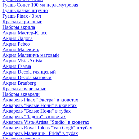
Гуашь Сонет 100 мл перламутровая
Гуашь разная штучно
Гуашь Pinax 40 мл
Краски акриловые
Наборы акрила
Акрил Мастер-Класс
Акрил Ладога
Акрил Pebeo
Акрил Малевичъ
Акрил Малевичъ матовый
Акрил Vista-Artista
Акрил Гамма
Акрил Decola глянцевый
Акрил Decola матовый
Акрил Brauberg
Краски акварельные
Наборы акварели
Акварель Pinax "Экстра" в кюветах
Акварель "Белые Ночи" в кюветах
Акварель "Белые Ночи" в тубах
Акварель "Ладога" в кюветах
Акварель Vista-Artista "Studio" в кюветах
Акварель Royal Talens "Van Gogh" в тубах
Акварель Малевичъ "Frida" в тубах
Краски масляные