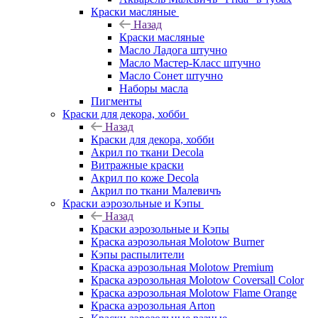
Краски масляные
Назад
Краски масляные
Масло Ладога штучно
Масло Мастер-Класс штучно
Масло Сонет штучно
Наборы масла
Пигменты
Краски для декора, хобби
Назад
Краски для декора, хобби
Акрил по ткани Decola
Витражные краски
Акрил по коже Decola
Акрил по ткани Малевичъ
Краски аэрозольные и Кэпы
Назад
Краски аэрозольные и Кэпы
Краска аэрозольная Molotow Burner
Кэпы распылители
Краска аэрозольная Molotow Premium
Краска аэрозольная Molotow Coversall Color
Краска аэрозольная Molotow Flame Orange
Краска аэрозольная Arton