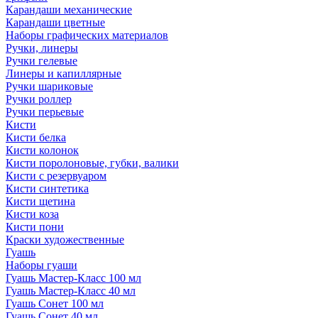
Карандаши механические
Карандаши цветные
Наборы графических материалов
Ручки, линеры
Ручки гелевые
Линеры и капиллярные
Ручки шариковые
Ручки роллер
Ручки перьевые
Кисти
Кисти белка
Кисти колонок
Кисти поролоновые, губки, валики
Кисти с резервуаром
Кисти синтетика
Кисти щетина
Кисти коза
Кисти пони
Краски художественные
Гуашь
Наборы гуаши
Гуашь Мастер-Класс 100 мл
Гуашь Мастер-Класс 40 мл
Гуашь Сонет 100 мл
Гуашь Сонет 40 мл