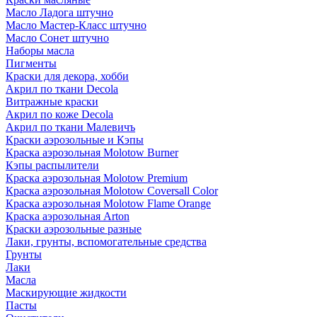
Масло Ладога штучно
Масло Мастер-Класс штучно
Масло Сонет штучно
Наборы масла
Пигменты
Краски для декора, хобби
Акрил по ткани Decola
Витражные краски
Акрил по коже Decola
Акрил по ткани Малевичъ
Краски аэрозольные и Кэпы
Краска аэрозольная Molotow Burner
Кэпы распылители
Краска аэрозольная Molotow Premium
Краска аэрозольная Molotow Coversall Color
Краска аэрозольная Molotow Flame Orange
Краска аэрозольная Arton
Краски аэрозольные разные
Лаки, грунты, вспомогательные средства
Грунты
Лаки
Масла
Маскирующие жидкости
Пасты