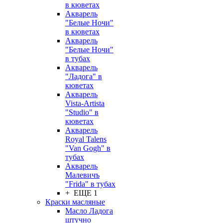
в кюветах
Акварель
"Белые Ночи"
в кюветах
Акварель
"Белые Ночи"
в тубах
Акварель
"Ладога" в
кюветах
Акварель
Vista-Artista
"Studio" в
кюветах
Акварель
Royal Talens
"Van Gogh" в
тубах
Акварель
Малевичъ
"Frida" в тубах
+ ЕЩЕ 1
Краски масляные
Масло Ладога
штучно