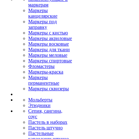
маркерам
Маркеры
канцелярские
Маркеры под
заправку
Маркеры с кистью
Маркеры акриловые
Маркеры восковые
Маркеры для ткани
Маркеры меловые
Маркеры спиртовые
Фломастеры
Маркеры-краска
Маркеры
перманентные
Маркеры сквизеры
Мольберты
Этюдники
Сепия, сангина,
соус
Пастель в наборах
Пастель штучно
Пастельные
карандаши штучно