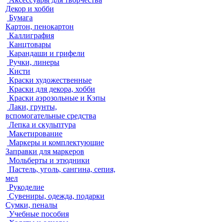
Декор и хобби
Бумага
Картон, пенокартон
Каллиграфия
Канцтовары
Карандаши и грифели
Ручки, линеры
Кисти
Краски художественные
Краски для декора, хобби
Краски аэрозольные и Кэпы
Лаки, грунты,
вспомогательные средства
Лепка и скульптура
Макетирование
Маркеры и комплектующие
Заправки для маркеров
Мольберты и этюдники
Пастель, уголь, сангина, сепия,
мел
Рукоделие
Сувениры, одежда, подарки
Сумки, пеналы
Учебные пособия