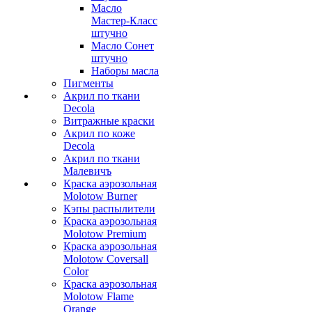
Масло
Мастер-Класс
штучно
Масло Сонет
штучно
Наборы масла
Пигменты
Акрил по ткани
Decola
Витражные краски
Акрил по коже
Decola
Акрил по ткани
Малевичъ
Краска аэрозольная
Molotow Burner
Кэпы распылители
Краска аэрозольная
Molotow Premium
Краска аэрозольная
Molotow Coversall
Color
Краска аэрозольная
Molotow Flame
Orange