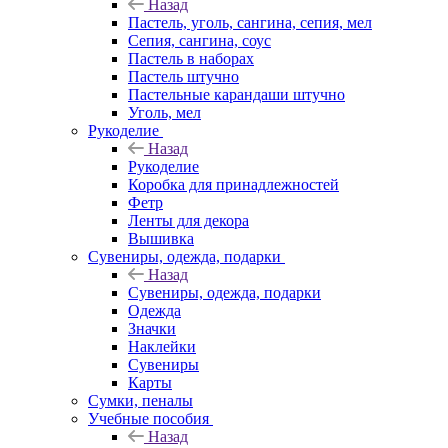
Назад
Пастель, уголь, сангина, сепия, мел
Сепия, сангина, соус
Пастель в наборах
Пастель штучно
Пастельные карандаши штучно
Уголь, мел
Рукоделие
Назад
Рукоделие
Коробка для принадлежностей
Фетр
Ленты для декора
Вышивка
Сувениры, одежда, подарки
Назад
Сувениры, одежда, подарки
Одежда
Значки
Наклейки
Сувениры
Карты
Сумки, пеналы
Учебные пособия
Назад