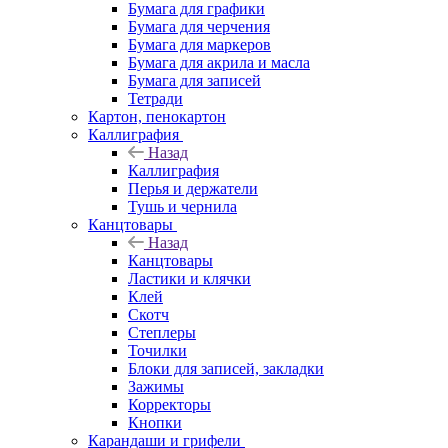
Бумага для графики
Бумага для черчения
Бумага для маркеров
Бумага для акрила и масла
Бумага для записей
Тетради
Картон, пенокартон
Каллиграфия
Назад
Каллиграфия
Перья и держатели
Тушь и чернила
Канцтовары
Назад
Канцтовары
Ластики и клячки
Клей
Скотч
Степлеры
Точилки
Блоки для записей, закладки
Зажимы
Корректоры
Кнопки
Карандаши и грифели