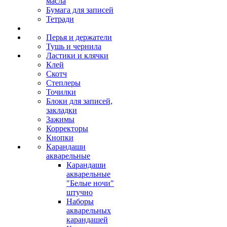
масла
Бумага для записей
Тетради
Перья и держатели
Тушь и чернила
Ластики и клячки
Клей
Скотч
Степлеры
Точилки
Блоки для записей,
закладки
Зажимы
Корректоры
Кнопки
Карандаши
акварельные
Карандаши
акварельные
"Белые ночи"
штучно
Наборы
акварельных
карандашей