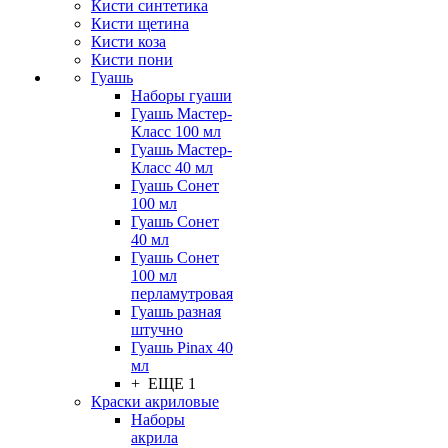
Кисти синтетика
Кисти щетина
Кисти коза
Кисти пони
Гуашь
Наборы гуаши
Гуашь Мастер-
Класс 100 мл
Гуашь Мастер-
Класс 40 мл
Гуашь Сонет
100 мл
Гуашь Сонет
40 мл
Гуашь Сонет
100 мл
перламутровая
Гуашь разная
штучно
Гуашь Pinax 40
мл
+ ЕЩЕ 1
Краски акриловые
Наборы
акрила