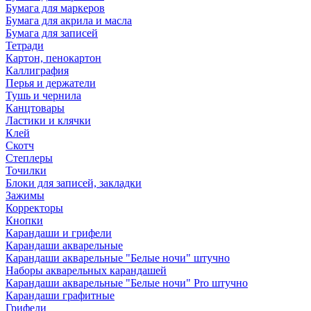
Бумага для маркеров
Бумага для акрила и масла
Бумага для записей
Тетради
Картон, пенокартон
Каллиграфия
Перья и держатели
Тушь и чернила
Канцтовары
Ластики и клячки
Клей
Скотч
Степлеры
Точилки
Блоки для записей, закладки
Зажимы
Корректоры
Кнопки
Карандаши и грифели
Карандаши акварельные
Карандаши акварельные "Белые ночи" штучно
Наборы акварельных карандашей
Карандаши акварельные "Белые ночи" Pro штучно
Карандаши графитные
Грифели