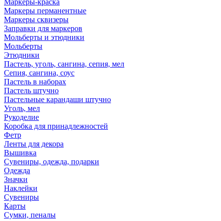
Маркеры-краска
Маркеры перманентные
Маркеры сквизеры
Заправки для маркеров
Мольберты и этюдники
Мольберты
Этюдники
Пастель, уголь, сангина, сепия, мел
Сепия, сангина, соус
Пастель в наборах
Пастель штучно
Пастельные карандаши штучно
Уголь, мел
Рукоделие
Коробка для принадлежностей
Фетр
Ленты для декора
Вышивка
Сувениры, одежда, подарки
Одежда
Значки
Наклейки
Сувениры
Карты
Сумки, пеналы