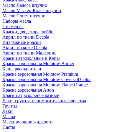
Масло Ладога штучно
Масло Мастер-Класс штучно
Масло Сонет штучно
Наборы масла
Пигменты
Краски для декора, хобби
Акрил по ткани Decola
Витражные краски
Акрил по коже Decola
Акрил по ткани Малевичъ
Краски аэрозольные и Кэпы
Краска аэрозольная Molotow Burner
Кэпы распылители
Краска аэрозольная Molotow Premium
Краска аэрозольная Molotow Coversall Color
Краска аэрозольная Molotow Flame Orange
Краска аэрозольная Arton
Краски аэрозольные разные
Лаки, грунты, вспомогательные средства
Грунты
Лаки
Масла
Маскирующие жидкости
Пасты