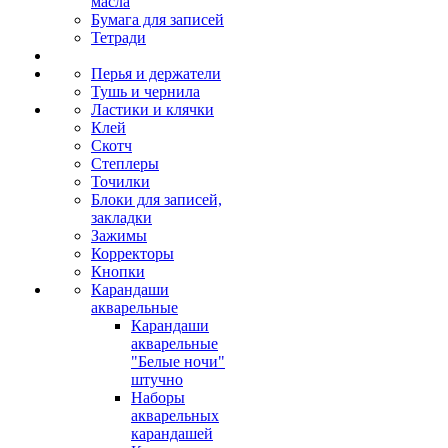
масла
Бумага для записей
Тетради
Перья и держатели
Тушь и чернила
Ластики и клячки
Клей
Скотч
Степлеры
Точилки
Блоки для записей,
закладки
Зажимы
Корректоры
Кнопки
Карандаши
акварельные
Карандаши
акварельные
"Белые ночи"
штучно
Наборы
акварельных
карандашей