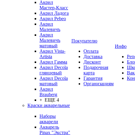
Акрил
Мастер-Класс
Акрил Ладога
Акрил Pebeo
Акрил
Малевичъ
Акрил
Малевичъ
Покупателю
матовый
Инфо
Акрил Vista-
Оплата
Artista
Доставка
Реп
Акрил Гамма
Дисконт
Бло
Акрил Decola
Подарочная
Шк
глянцевый
карта
Вак
Акрил Decola
Гарантия
Кон
матовый
Организациям
Акрил
Brauberg
+ ЕЩЕ 4
Краски акварельные
Наборы
акварели
Акварель
Pinax "Экстра"