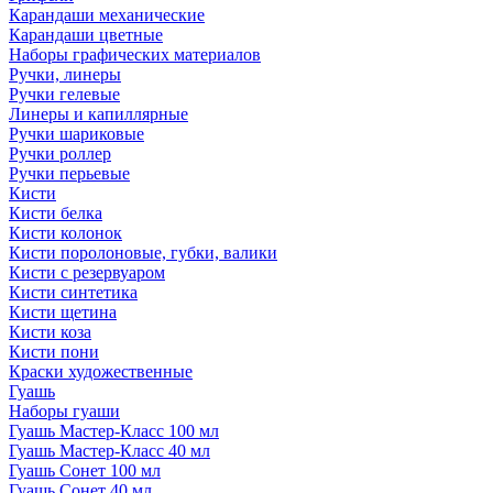
Карандаши механические
Карандаши цветные
Наборы графических материалов
Ручки, линеры
Ручки гелевые
Линеры и капиллярные
Ручки шариковые
Ручки роллер
Ручки перьевые
Кисти
Кисти белка
Кисти колонок
Кисти поролоновые, губки, валики
Кисти с резервуаром
Кисти синтетика
Кисти щетина
Кисти коза
Кисти пони
Краски художественные
Гуашь
Наборы гуаши
Гуашь Мастер-Класс 100 мл
Гуашь Мастер-Класс 40 мл
Гуашь Сонет 100 мл
Гуашь Сонет 40 мл