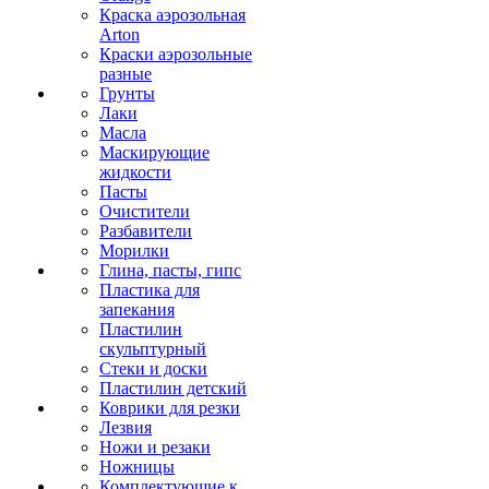
Краска аэрозольная
Arton
Краски аэрозольные
разные
Грунты
Лаки
Масла
Маскирующие
жидкости
Пасты
Очистители
Разбавители
Морилки
Глина, пасты, гипс
Пластика для
запекания
Пластилин
скульптурный
Стеки и доски
Пластилин детский
Коврики для резки
Лезвия
Ножи и резаки
Ножницы
Комплектующие к