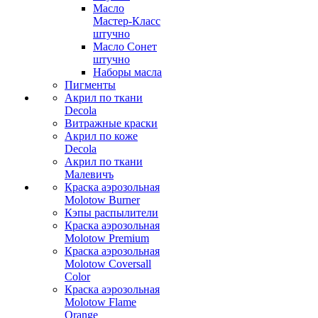
Масло
Мастер-Класс
штучно
Масло Сонет
штучно
Наборы масла
Пигменты
Акрил по ткани
Decola
Витражные краски
Акрил по коже
Decola
Акрил по ткани
Малевичъ
Краска аэрозольная
Molotow Burner
Кэпы распылители
Краска аэрозольная
Molotow Premium
Краска аэрозольная
Molotow Coversall
Color
Краска аэрозольная
Molotow Flame
Orange