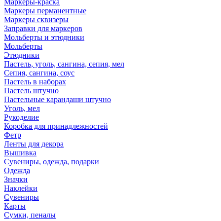
Маркеры-краска
Маркеры перманентные
Маркеры сквизеры
Заправки для маркеров
Мольберты и этюдники
Мольберты
Этюдники
Пастель, уголь, сангина, сепия, мел
Сепия, сангина, соус
Пастель в наборах
Пастель штучно
Пастельные карандаши штучно
Уголь, мел
Рукоделие
Коробка для принадлежностей
Фетр
Ленты для декора
Вышивка
Сувениры, одежда, подарки
Одежда
Значки
Наклейки
Сувениры
Карты
Сумки, пеналы