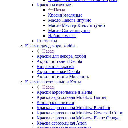
Краски масляные
Назад
Краски масляные
Масло Ладога штучно
Масло Мастер-Класс штучно
Масло Сонет штучно
Наборы масла
Пигменты
Краски для декора, хобби
Назад
Краски для декора, хобби
Акрил по ткани Decola
Витражные краски
Акрил по коже Decola
Акрил по ткани Малевичъ
Краски аэрозольные и Кэпы
Назад
Краски аэрозольные и Кэпы
Краска аэрозольная Molotow Burner
Кэпы распылители
Краска аэрозольная Molotow Premium
Краска аэрозольная Molotow Coversall Color
Краска аэрозольная Molotow Flame Orange
Краска аэрозольная Arton