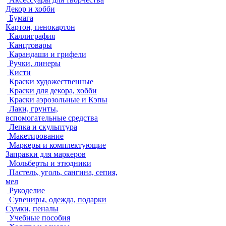
Декор и хобби
Бумага
Картон, пенокартон
Каллиграфия
Канцтовары
Карандаши и грифели
Ручки, линеры
Кисти
Краски художественные
Краски для декора, хобби
Краски аэрозольные и Кэпы
Лаки, грунты,
вспомогательные средства
Лепка и скульптура
Макетирование
Маркеры и комплектующие
Заправки для маркеров
Мольберты и этюдники
Пастель, уголь, сангина, сепия,
мел
Рукоделие
Сувениры, одежда, подарки
Сумки, пеналы
Учебные пособия