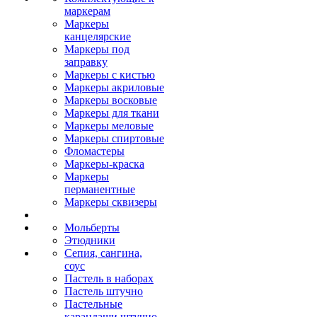
маркерам
Маркеры
канцелярские
Маркеры под
заправку
Маркеры с кистью
Маркеры акриловые
Маркеры восковые
Маркеры для ткани
Маркеры меловые
Маркеры спиртовые
Фломастеры
Маркеры-краска
Маркеры
перманентные
Маркеры сквизеры
Мольберты
Этюдники
Сепия, сангина,
соус
Пастель в наборах
Пастель штучно
Пастельные
карандаши штучно