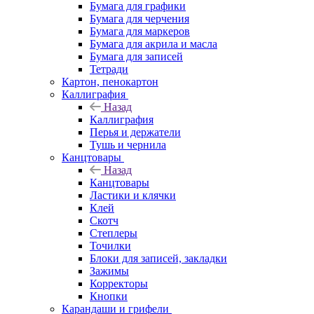
Бумага для графики
Бумага для черчения
Бумага для маркеров
Бумага для акрила и масла
Бумага для записей
Тетради
Картон, пенокартон
Каллиграфия
Назад
Каллиграфия
Перья и держатели
Тушь и чернила
Канцтовары
Назад
Канцтовары
Ластики и клячки
Клей
Скотч
Степлеры
Точилки
Блоки для записей, закладки
Зажимы
Корректоры
Кнопки
Карандаши и грифели