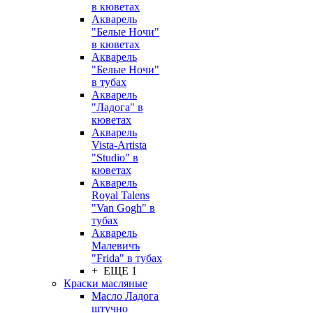
в кюветах
Акварель
"Белые Ночи"
в кюветах
Акварель
"Белые Ночи"
в тубах
Акварель
"Ладога" в
кюветах
Акварель
Vista-Artista
"Studio" в
кюветах
Акварель
Royal Talens
"Van Gogh" в
тубах
Акварель
Малевичъ
"Frida" в тубах
+ ЕЩЕ 1
Краски масляные
Масло Ладога
штучно