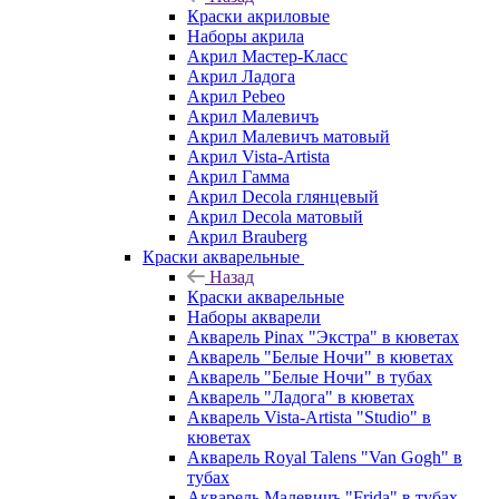
Краски акриловые
Наборы акрила
Акрил Мастер-Класс
Акрил Ладога
Акрил Pebeo
Акрил Малевичъ
Акрил Малевичъ матовый
Акрил Vista-Artista
Акрил Гамма
Акрил Decola глянцевый
Акрил Decola матовый
Акрил Brauberg
Краски акварельные
Назад
Краски акварельные
Наборы акварели
Акварель Pinax "Экстра" в кюветах
Акварель "Белые Ночи" в кюветах
Акварель "Белые Ночи" в тубах
Акварель "Ладога" в кюветах
Акварель Vista-Artista "Studio" в
кюветах
Акварель Royal Talens "Van Gogh" в
тубах
Акварель Малевичъ "Frida" в тубах