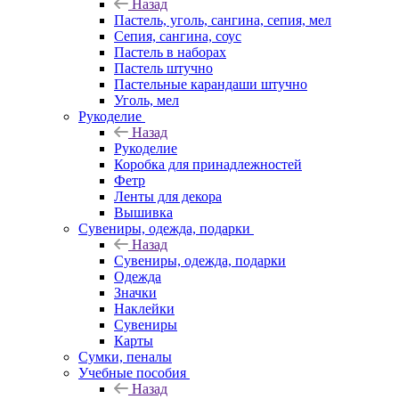
Назад
Пастель, уголь, сангина, сепия, мел
Сепия, сангина, соус
Пастель в наборах
Пастель штучно
Пастельные карандаши штучно
Уголь, мел
Рукоделие
Назад
Рукоделие
Коробка для принадлежностей
Фетр
Ленты для декора
Вышивка
Сувениры, одежда, подарки
Назад
Сувениры, одежда, подарки
Одежда
Значки
Наклейки
Сувениры
Карты
Сумки, пеналы
Учебные пособия
Назад