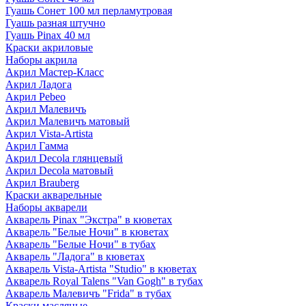
Гуашь Сонет 100 мл перламутровая
Гуашь разная штучно
Гуашь Pinax 40 мл
Краски акриловые
Наборы акрила
Акрил Мастер-Класс
Акрил Ладога
Акрил Pebeo
Акрил Малевичъ
Акрил Малевичъ матовый
Акрил Vista-Artista
Акрил Гамма
Акрил Decola глянцевый
Акрил Decola матовый
Акрил Brauberg
Краски акварельные
Наборы акварели
Акварель Pinax "Экстра" в кюветах
Акварель "Белые Ночи" в кюветах
Акварель "Белые Ночи" в тубах
Акварель "Ладога" в кюветах
Акварель Vista-Artista "Studio" в кюветах
Акварель Royal Talens "Van Gogh" в тубах
Акварель Малевичъ "Frida" в тубах
Краски масляные