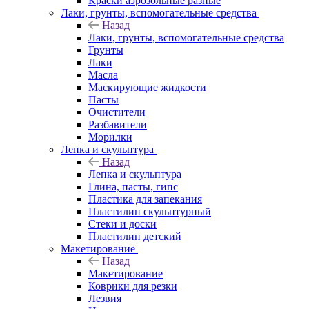
Краски аэрозольные разные
Лаки, грунты, вспомогательные средства
Назад
Лаки, грунты, вспомогательные средства
Грунты
Лаки
Масла
Маскирующие жидкости
Пасты
Очистители
Разбавители
Морилки
Лепка и скульптура
Назад
Лепка и скульптура
Глина, пасты, гипс
Пластика для запекания
Пластилин скульптурный
Стеки и доски
Пластилин детский
Макетирование
Назад
Макетирование
Коврики для резки
Лезвия