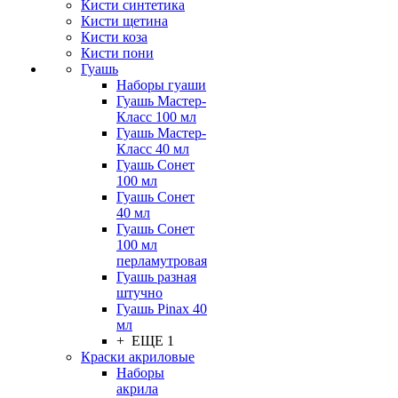
Кисти синтетика
Кисти щетина
Кисти коза
Кисти пони
Гуашь
Наборы гуаши
Гуашь Мастер-
Класс 100 мл
Гуашь Мастер-
Класс 40 мл
Гуашь Сонет
100 мл
Гуашь Сонет
40 мл
Гуашь Сонет
100 мл
перламутровая
Гуашь разная
штучно
Гуашь Pinax 40
мл
+ ЕЩЕ 1
Краски акриловые
Наборы
акрила