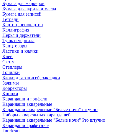
Бумага для маркеров
Бумага для акрила и масла
Бумага для записей
Тетради
Картон, пенокартон
Каллиграфия
Перья и держатели
Тушь и чернила
Канцтовары
Ластики и клячки
Клей
Скотч
Степлеры
Точилки
Блоки для записей, закладки
Зажимы
Корректоры
Кнопки
Карандаши и грифели
Карандаши акварельные
Карандаши акварельные "Белые ночи" штучно
Наборы акварельных карандашей
Карандаши акварельные "Белые ночи" Pro штучно
Карандаши графитные
Грифели