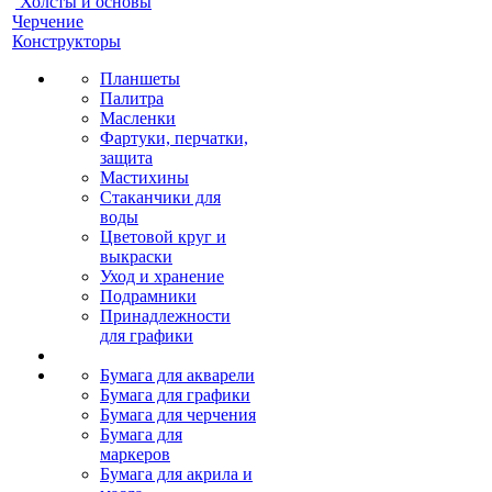
Холсты и основы
Черчение
Конструкторы
Планшеты
Палитра
Масленки
Фартуки, перчатки,
защита
Мастихины
Стаканчики для
воды
Цветовой круг и
выкраски
Уход и хранение
Подрамники
Принадлежности
для графики
Бумага для акварели
Бумага для графики
Бумага для черчения
Бумага для
маркеров
Бумага для акрила и