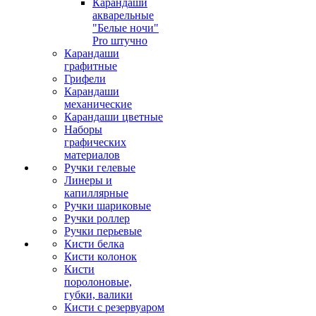
Карандаши
акварельные
"Белые ночи"
Pro штучно
Карандаши
графитные
Грифели
Карандаши
механические
Карандаши цветные
Наборы
графических
материалов
Ручки гелевые
Линеры и
капиллярные
Ручки шариковые
Ручки роллер
Ручки перьевые
Кисти белка
Кисти колонок
Кисти
поролоновые,
губки, валики
Кисти с резервуаром