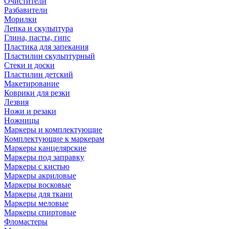
Очистители
Разбавители
Морилки
Лепка и скульптура
Глина, пасты, гипс
Пластика для запекания
Пластилин скульптурный
Стеки и доски
Пластилин детский
Макетирование
Коврики для резки
Лезвия
Ножи и резаки
Ножницы
Маркеры и комплектующие
Комплектующие к маркерам
Маркеры канцелярские
Маркеры под заправку
Маркеры с кистью
Маркеры акриловые
Маркеры восковые
Маркеры для ткани
Маркеры меловые
Маркеры спиртовые
Фломастеры