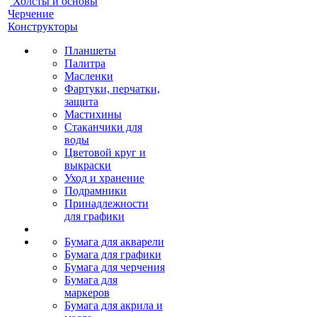
Холсты и основы
Черчение
Конструкторы
Планшеты
Палитра
Масленки
Фартуки, перчатки,
защита
Мастихины
Стаканчики для
воды
Цветовой круг и
выкраски
Уход и хранение
Подрамники
Принадлежности
для графики
Бумага для акварели
Бумага для графики
Бумага для черчения
Бумага для
маркеров
Бумага для акрила и