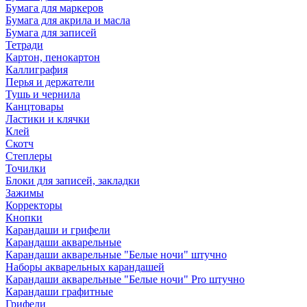
Бумага для маркеров
Бумага для акрила и масла
Бумага для записей
Тетради
Картон, пенокартон
Каллиграфия
Перья и держатели
Тушь и чернила
Канцтовары
Ластики и клячки
Клей
Скотч
Степлеры
Точилки
Блоки для записей, закладки
Зажимы
Корректоры
Кнопки
Карандаши и грифели
Карандаши акварельные
Карандаши акварельные "Белые ночи" штучно
Наборы акварельных карандашей
Карандаши акварельные "Белые ночи" Pro штучно
Карандаши графитные
Грифели