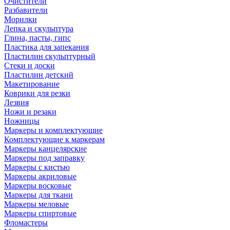
Очистители
Разбавители
Морилки
Лепка и скульптура
Глина, пасты, гипс
Пластика для запекания
Пластилин скульптурный
Стеки и доски
Пластилин детский
Макетирование
Коврики для резки
Лезвия
Ножи и резаки
Ножницы
Маркеры и комплектующие
Комплектующие к маркерам
Маркеры канцелярские
Маркеры под заправку
Маркеры с кистью
Маркеры акриловые
Маркеры восковые
Маркеры для ткани
Маркеры меловые
Маркеры спиртовые
Фломастеры