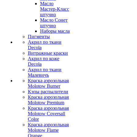
Масло
Мастер-Класс
штучно
Масло Сонет
штучно
Наборы масла
Пигменты
Акрил по ткани
Decola
Витражные краски
Акрил по коже
Decola
Акрил по ткани
Малевичъ
Краска аэрозольная
Molotow Burner
Кэпы распылители
Краска аэрозольная
Molotow Premium
Краска аэрозольная
Molotow Coversall
Color
Краска аэрозольная
Molotow Flame
Orange