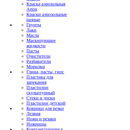
Краска аэрозольная
Arton
Краски аэрозольные
разные
Грунты
Лаки
Масла
Маскирующие
жидкости
Пасты
Очистители
Разбавители
Морилки
Глина, пасты, гипс
Пластика для
запекания
Пластилин
скульптурный
Стеки и доски
Пластилин детский
Коврики для резки
Лезвия
Ножи и резаки
Ножницы
Комплектующие к