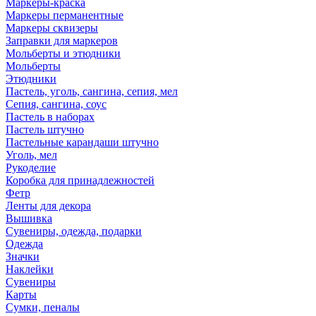
Маркеры-краска
Маркеры перманентные
Маркеры сквизеры
Заправки для маркеров
Мольберты и этюдники
Мольберты
Этюдники
Пастель, уголь, сангина, сепия, мел
Сепия, сангина, соус
Пастель в наборах
Пастель штучно
Пастельные карандаши штучно
Уголь, мел
Рукоделие
Коробка для принадлежностей
Фетр
Ленты для декора
Вышивка
Сувениры, одежда, подарки
Одежда
Значки
Наклейки
Сувениры
Карты
Сумки, пеналы