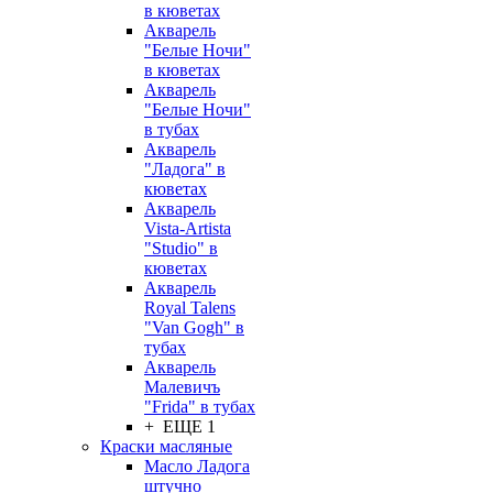
в кюветах
Акварель
"Белые Ночи"
в кюветах
Акварель
"Белые Ночи"
в тубах
Акварель
"Ладога" в
кюветах
Акварель
Vista-Artista
"Studio" в
кюветах
Акварель
Royal Talens
"Van Gogh" в
тубах
Акварель
Малевичъ
"Frida" в тубах
+ ЕЩЕ 1
Краски масляные
Масло Ладога
штучно