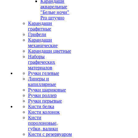
Карандаши
акварельные
"Белые ночи"
Pro штучно
Карандаши
графитные
Грифели
Карандаши
механические
Карандаши цветные
Наборы
графических
материалов
Ручки гелевые
Линеры и
капиллярные
Ручки шариковые
Ручки роллер
Ручки перьевые
Кисти белка
Кисти колонок
Кисти
поролоновые,
губки, валики
Кисти с резервуаром