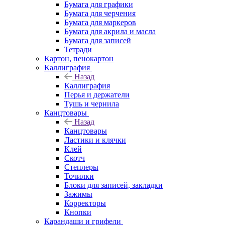
Бумага для графики
Бумага для черчения
Бумага для маркеров
Бумага для акрила и масла
Бумага для записей
Тетради
Картон, пенокартон
Каллиграфия
Назад
Каллиграфия
Перья и держатели
Тушь и чернила
Канцтовары
Назад
Канцтовары
Ластики и клячки
Клей
Скотч
Степлеры
Точилки
Блоки для записей, закладки
Зажимы
Корректоры
Кнопки
Карандаши и грифели