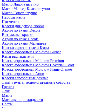
Масло Ладога штучно
Масло Мастер-Класс штучно
Масло Сонет штучно
Наборы масла
Пигменты
Краски для декора, хобби
Акрил по ткани Decola
Витражные краски
Акрил по коже Decola
Акрил по ткани Малевичъ
Краски аэрозольные и Кэпы
Краска аэрозольная Molotow Burner
Кэпы распылители
Краска аэрозольная Molotow Premium
Краска аэрозольная Molotow Coversall Color
Краска аэрозольная Molotow Flame Orange
Краска аэрозольная Arton
Краски аэрозольные разные
Лаки, грунты, вспомогательные средства
Грунты
Лаки
Масла
Маскирующие жидкости
Пасты