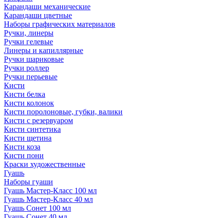
Карандаши механические
Карандаши цветные
Наборы графических материалов
Ручки, линеры
Ручки гелевые
Линеры и капиллярные
Ручки шариковые
Ручки роллер
Ручки перьевые
Кисти
Кисти белка
Кисти колонок
Кисти поролоновые, губки, валики
Кисти с резервуаром
Кисти синтетика
Кисти щетина
Кисти коза
Кисти пони
Краски художественные
Гуашь
Наборы гуаши
Гуашь Мастер-Класс 100 мл
Гуашь Мастер-Класс 40 мл
Гуашь Сонет 100 мл
Гуашь Сонет 40 мл