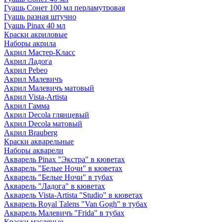
Гуашь Сонет 100 мл перламутровая
Гуашь разная штучно
Гуашь Pinax 40 мл
Краски акриловые
Наборы акрила
Акрил Мастер-Класс
Акрил Ладога
Акрил Pebeo
Акрил Малевичъ
Акрил Малевичъ матовый
Акрил Vista-Artista
Акрил Гамма
Акрил Decola глянцевый
Акрил Decola матовый
Акрил Brauberg
Краски акварельные
Наборы акварели
Акварель Pinax "Экстра" в кюветах
Акварель "Белые Ночи" в кюветах
Акварель "Белые Ночи" в тубах
Акварель "Ладога" в кюветах
Акварель Vista-Artista "Studio" в кюветах
Акварель Royal Talens "Van Gogh" в тубах
Акварель Малевичъ "Frida" в тубах
Краски масляные