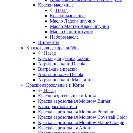
Краски масляные
Назад
Краски масляные
Масло Ладога штучно
Масло Мастер-Класс штучно
Масло Сонет штучно
Наборы масла
Пигменты
Краски для декора, хобби
Назад
Краски для декора, хобби
Акрил по ткани Decola
Витражные краски
Акрил по коже Decola
Акрил по ткани Малевичъ
Краски аэрозольные и Кэпы
Назад
Краски аэрозольные и Кэпы
Краска аэрозольная Molotow Burner
Кэпы распылители
Краска аэрозольная Molotow Premium
Краска аэрозольная Molotow Coversall Color
Краска аэрозольная Molotow Flame Orange
Краска аэрозольная Arton