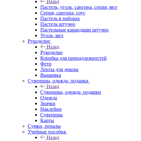
Назад
Пастель, уголь, сангина, сепия, мел
Сепия, сангина, соус
Пастель в наборах
Пастель штучно
Пастельные карандаши штучно
Уголь, мел
Рукоделие
Назад
Рукоделие
Коробка для принадлежностей
Фетр
Ленты для декора
Вышивка
Сувениры, одежда, подарки
Назад
Сувениры, одежда, подарки
Одежда
Значки
Наклейки
Сувениры
Карты
Сумки, пеналы
Учебные пособия
Назад