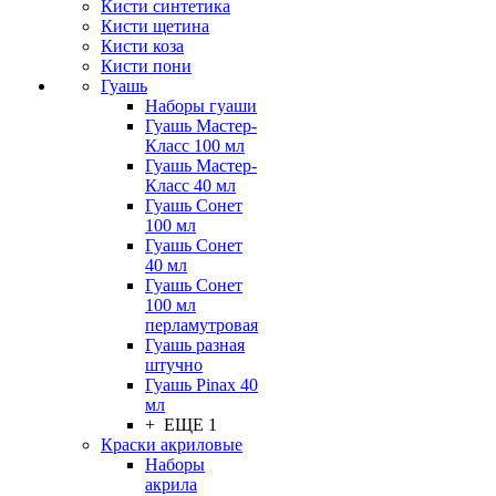
Кисти синтетика
Кисти щетина
Кисти коза
Кисти пони
Гуашь
Наборы гуаши
Гуашь Мастер-
Класс 100 мл
Гуашь Мастер-
Класс 40 мл
Гуашь Сонет
100 мл
Гуашь Сонет
40 мл
Гуашь Сонет
100 мл
перламутровая
Гуашь разная
штучно
Гуашь Pinax 40
мл
+ ЕЩЕ 1
Краски акриловые
Наборы
акрила