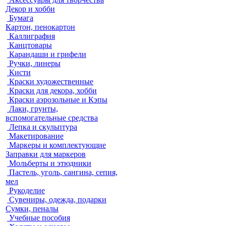
Декор и хобби
Бумага
Картон, пенокартон
Каллиграфия
Канцтовары
Карандаши и грифели
Ручки, линеры
Кисти
Краски художественные
Краски для декора, хобби
Краски аэрозольные и Кэпы
Лаки, грунты,
вспомогательные средства
Лепка и скульптура
Макетирование
Маркеры и комплектующие
Заправки для маркеров
Мольберты и этюдники
Пастель, уголь, сангина, сепия,
мел
Рукоделие
Сувениры, одежда, подарки
Сумки, пеналы
Учебные пособия