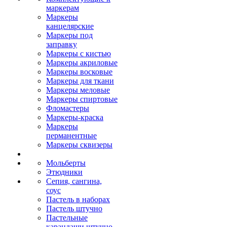
маркерам
Маркеры
канцелярские
Маркеры под
заправку
Маркеры с кистью
Маркеры акриловые
Маркеры восковые
Маркеры для ткани
Маркеры меловые
Маркеры спиртовые
Фломастеры
Маркеры-краска
Маркеры
перманентные
Маркеры сквизеры
Мольберты
Этюдники
Сепия, сангина,
соус
Пастель в наборах
Пастель штучно
Пастельные
карандаши штучно