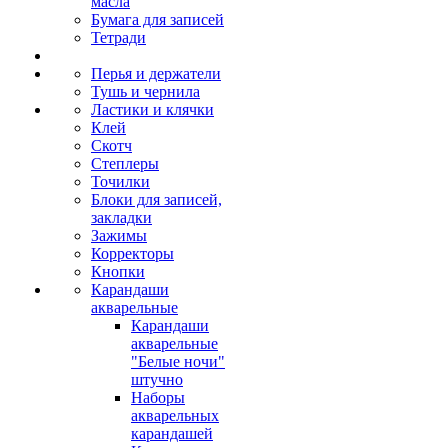
масла
Бумага для записей
Тетради
Перья и держатели
Тушь и чернила
Ластики и клячки
Клей
Скотч
Степлеры
Точилки
Блоки для записей,
закладки
Зажимы
Корректоры
Кнопки
Карандаши
акварельные
Карандаши
акварельные
"Белые ночи"
штучно
Наборы
акварельных
карандашей