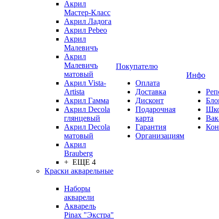
Акрил
Мастер-Класс
Акрил Ладога
Акрил Pebeo
Акрил
Малевичъ
Акрил
Малевичъ
Покупателю
матовый
Инфо
Акрил Vista-
Оплата
Artista
Доставка
Реп
Акрил Гамма
Дисконт
Бло
Акрил Decola
Подарочная
Шк
глянцевый
карта
Вак
Акрил Decola
Гарантия
Кон
матовый
Организациям
Акрил
Brauberg
+ ЕЩЕ 4
Краски акварельные
Наборы
акварели
Акварель
Pinax "Экстра"