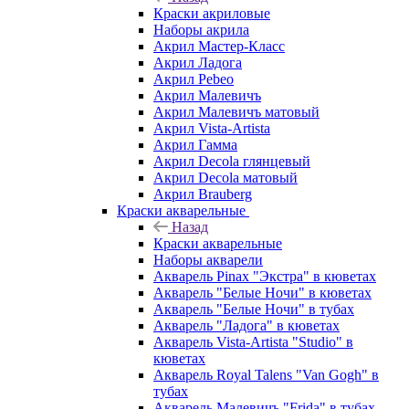
Краски акриловые
Наборы акрила
Акрил Мастер-Класс
Акрил Ладога
Акрил Pebeo
Акрил Малевичъ
Акрил Малевичъ матовый
Акрил Vista-Artista
Акрил Гамма
Акрил Decola глянцевый
Акрил Decola матовый
Акрил Brauberg
Краски акварельные
Назад
Краски акварельные
Наборы акварели
Акварель Pinax "Экстра" в кюветах
Акварель "Белые Ночи" в кюветах
Акварель "Белые Ночи" в тубах
Акварель "Ладога" в кюветах
Акварель Vista-Artista "Studio" в
кюветах
Акварель Royal Talens "Van Gogh" в
тубах
Акварель Малевичъ "Frida" в тубах