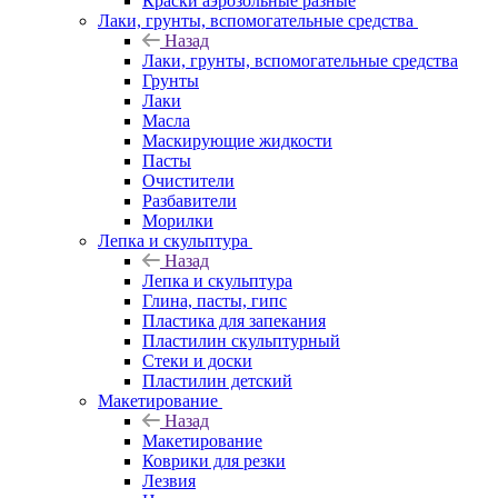
Краски аэрозольные разные
Лаки, грунты, вспомогательные средства
Назад
Лаки, грунты, вспомогательные средства
Грунты
Лаки
Масла
Маскирующие жидкости
Пасты
Очистители
Разбавители
Морилки
Лепка и скульптура
Назад
Лепка и скульптура
Глина, пасты, гипс
Пластика для запекания
Пластилин скульптурный
Стеки и доски
Пластилин детский
Макетирование
Назад
Макетирование
Коврики для резки
Лезвия