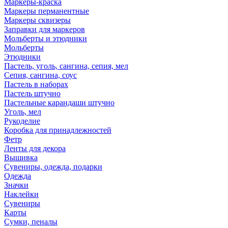
Маркеры-краска
Маркеры перманентные
Маркеры сквизеры
Заправки для маркеров
Мольберты и этюдники
Мольберты
Этюдники
Пастель, уголь, сангина, сепия, мел
Сепия, сангина, соус
Пастель в наборах
Пастель штучно
Пастельные карандаши штучно
Уголь, мел
Рукоделие
Коробка для принадлежностей
Фетр
Ленты для декора
Вышивка
Сувениры, одежда, подарки
Одежда
Значки
Наклейки
Сувениры
Карты
Сумки, пеналы