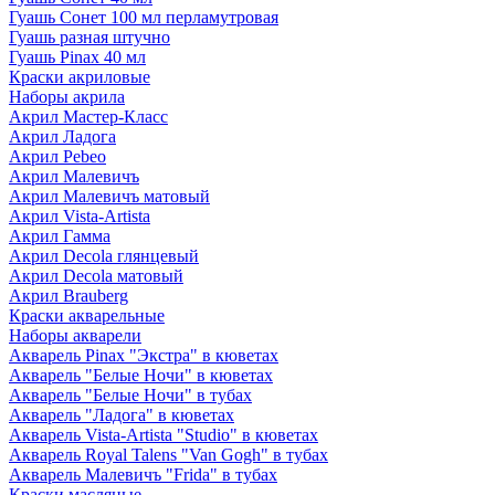
Гуашь Сонет 100 мл перламутровая
Гуашь разная штучно
Гуашь Pinax 40 мл
Краски акриловые
Наборы акрила
Акрил Мастер-Класс
Акрил Ладога
Акрил Pebeo
Акрил Малевичъ
Акрил Малевичъ матовый
Акрил Vista-Artista
Акрил Гамма
Акрил Decola глянцевый
Акрил Decola матовый
Акрил Brauberg
Краски акварельные
Наборы акварели
Акварель Pinax "Экстра" в кюветах
Акварель "Белые Ночи" в кюветах
Акварель "Белые Ночи" в тубах
Акварель "Ладога" в кюветах
Акварель Vista-Artista "Studio" в кюветах
Акварель Royal Talens "Van Gogh" в тубах
Акварель Малевичъ "Frida" в тубах
Краски масляные