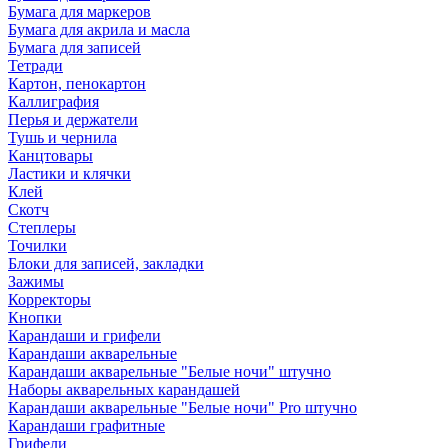
Бумага для маркеров
Бумага для акрила и масла
Бумага для записей
Тетради
Картон, пенокартон
Каллиграфия
Перья и держатели
Тушь и чернила
Канцтовары
Ластики и клячки
Клей
Скотч
Степлеры
Точилки
Блоки для записей, закладки
Зажимы
Корректоры
Кнопки
Карандаши и грифели
Карандаши акварельные
Карандаши акварельные "Белые ночи" штучно
Наборы акварельных карандашей
Карандаши акварельные "Белые ночи" Pro штучно
Карандаши графитные
Грифели