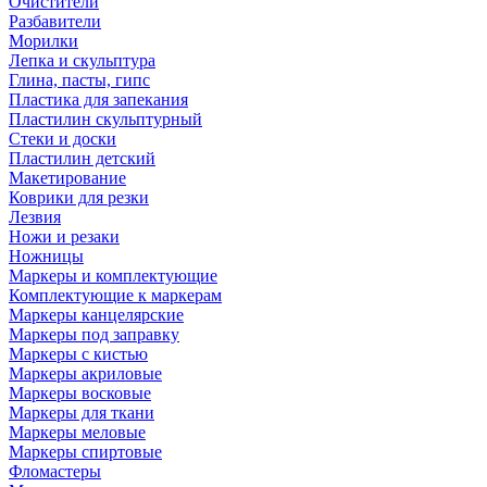
Очистители
Разбавители
Морилки
Лепка и скульптура
Глина, пасты, гипс
Пластика для запекания
Пластилин скульптурный
Стеки и доски
Пластилин детский
Макетирование
Коврики для резки
Лезвия
Ножи и резаки
Ножницы
Маркеры и комплектующие
Комплектующие к маркерам
Маркеры канцелярские
Маркеры под заправку
Маркеры с кистью
Маркеры акриловые
Маркеры восковые
Маркеры для ткани
Маркеры меловые
Маркеры спиртовые
Фломастеры