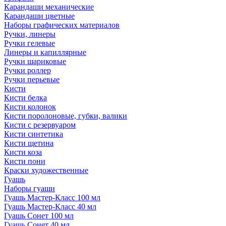
Карандаши механические
Карандаши цветные
Наборы графических материалов
Ручки, линеры
Ручки гелевые
Линеры и капиллярные
Ручки шариковые
Ручки роллер
Ручки перьевые
Кисти
Кисти белка
Кисти колонок
Кисти поролоновые, губки, валики
Кисти с резервуаром
Кисти синтетика
Кисти щетина
Кисти коза
Кисти пони
Краски художественные
Гуашь
Наборы гуаши
Гуашь Мастер-Класс 100 мл
Гуашь Мастер-Класс 40 мл
Гуашь Сонет 100 мл
Гуашь Сонет 40 мл