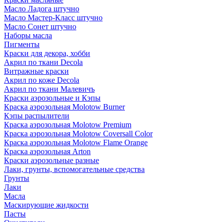
Масло Ладога штучно
Масло Мастер-Класс штучно
Масло Сонет штучно
Наборы масла
Пигменты
Краски для декора, хобби
Акрил по ткани Decola
Витражные краски
Акрил по коже Decola
Акрил по ткани Малевичъ
Краски аэрозольные и Кэпы
Краска аэрозольная Molotow Burner
Кэпы распылители
Краска аэрозольная Molotow Premium
Краска аэрозольная Molotow Coversall Color
Краска аэрозольная Molotow Flame Orange
Краска аэрозольная Arton
Краски аэрозольные разные
Лаки, грунты, вспомогательные средства
Грунты
Лаки
Масла
Маскирующие жидкости
Пасты