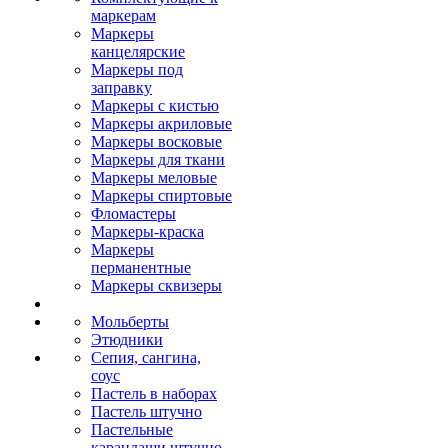
маркерам
Маркеры
канцелярские
Маркеры под
заправку
Маркеры с кистью
Маркеры акриловые
Маркеры восковые
Маркеры для ткани
Маркеры меловые
Маркеры спиртовые
Фломастеры
Маркеры-краска
Маркеры
перманентные
Маркеры сквизеры
Мольберты
Этюдники
Сепия, сангина,
соус
Пастель в наборах
Пастель штучно
Пастельные
карандаши штучно