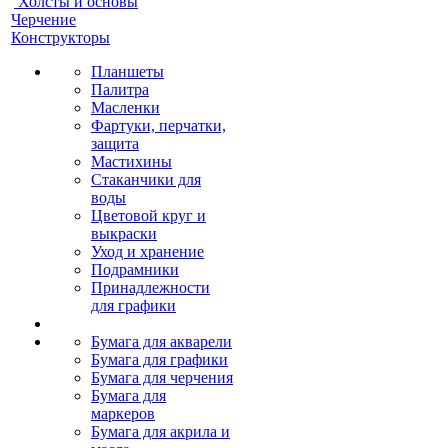
Холсты и основы
Черчение
Конструкторы
Планшеты
Палитра
Масленки
Фартуки, перчатки,
защита
Мастихины
Стаканчики для
воды
Цветовой круг и
выкраски
Уход и хранение
Подрамники
Принадлежности
для графики
Бумага для акварели
Бумага для графики
Бумага для черчения
Бумага для
маркеров
Бумага для акрила и