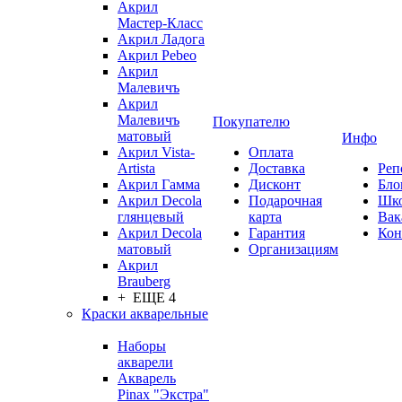
Акрил
Мастер-Класс
Акрил Ладога
Акрил Pebeo
Акрил
Малевичъ
Акрил
Малевичъ
Покупателю
матовый
Инфо
Акрил Vista-
Оплата
Artista
Доставка
Реп
Акрил Гамма
Дисконт
Бло
Акрил Decola
Подарочная
Шк
глянцевый
карта
Вак
Акрил Decola
Гарантия
Кон
матовый
Организациям
Акрил
Brauberg
+ ЕЩЕ 4
Краски акварельные
Наборы
акварели
Акварель
Pinax "Экстра"