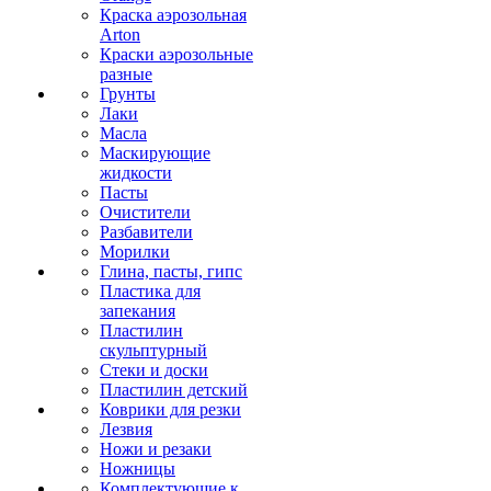
Краска аэрозольная
Arton
Краски аэрозольные
разные
Грунты
Лаки
Масла
Маскирующие
жидкости
Пасты
Очистители
Разбавители
Морилки
Глина, пасты, гипс
Пластика для
запекания
Пластилин
скульптурный
Стеки и доски
Пластилин детский
Коврики для резки
Лезвия
Ножи и резаки
Ножницы
Комплектующие к