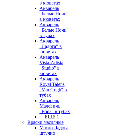
в кюветах
Акварель
"Белые Ночи"
в кюветах
Акварель
"Белые Ночи"
в тубах
Акварель
"Ладога" в
кюветах
Акварель
Vista-Artista
"Studio" в
кюветах
Акварель
Royal Talens
"Van Gogh" в
тубах
Акварель
Малевичъ
"Frida" в тубах
+ ЕЩЕ 1
Краски масляные
Масло Ладога
штучно