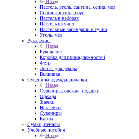
Назад
Пастель, уголь, сангина, сепия, мел
Сепия, сангина, соус
Пастель в наборах
Пастель штучно
Пастельные карандаши штучно
Уголь, мел
Рукоделие
Назад
Рукоделие
Коробка для принадлежностей
Фетр
Ленты для декора
Вышивка
Сувениры, одежда, подарки
Назад
Сувениры, одежда, подарки
Одежда
Значки
Наклейки
Сувениры
Карты
Сумки, пеналы
Учебные пособия
Назад