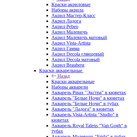
Краски акриловые
Наборы акрила
Акрил Мастер-Класс
Акрил Ладога
Акрил Pebeo
Акрил Малевичъ
Акрил Малевичъ матовый
Акрил Vista-Artista
Акрил Гамма
Акрил Decola глянцевый
Акрил Decola матовый
Акрил Brauberg
Краски акварельные
Назад
Краски акварельные
Наборы акварели
Акварель Pinax "Экстра" в кюветах
Акварель "Белые Ночи" в кюветах
Акварель "Белые Ночи" в тубах
Акварель "Ладога" в кюветах
Акварель Vista-Artista "Studio" в
кюветах
Акварель Royal Talens "Van Gogh" в
тубах
Акварель Малевичъ "Frida" в тубах