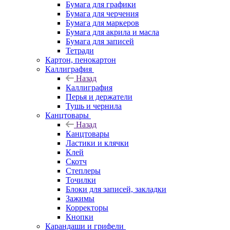
Бумага для графики
Бумага для черчения
Бумага для маркеров
Бумага для акрила и масла
Бумага для записей
Тетради
Картон, пенокартон
Каллиграфия
Назад
Каллиграфия
Перья и держатели
Тушь и чернила
Канцтовары
Назад
Канцтовары
Ластики и клячки
Клей
Скотч
Степлеры
Точилки
Блоки для записей, закладки
Зажимы
Корректоры
Кнопки
Карандаши и грифели