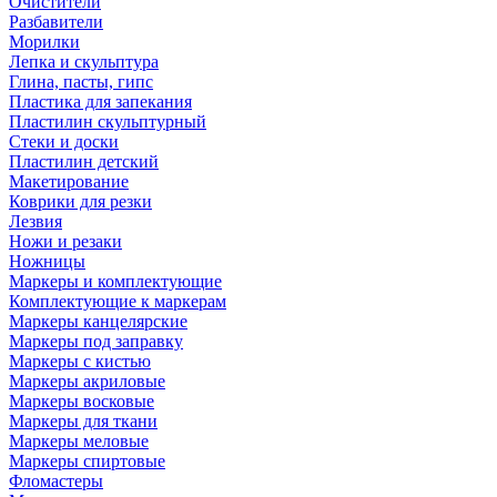
Очистители
Разбавители
Морилки
Лепка и скульптура
Глина, пасты, гипс
Пластика для запекания
Пластилин скульптурный
Стеки и доски
Пластилин детский
Макетирование
Коврики для резки
Лезвия
Ножи и резаки
Ножницы
Маркеры и комплектующие
Комплектующие к маркерам
Маркеры канцелярские
Маркеры под заправку
Маркеры с кистью
Маркеры акриловые
Маркеры восковые
Маркеры для ткани
Маркеры меловые
Маркеры спиртовые
Фломастеры