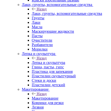
Краски аэрозольные разные
Лаки, грунты, вспомогательные средства
Назад
Лаки, грунты, вспомогательные средства
Грунты
Лаки
Масла
Маскирующие жидкости
Пасты
Очистители
Разбавители
Морилки
Лепка и скульптура
Назад
Лепка и скульптура
Глина, пасты, гипс
Пластика для запекания
Пластилин скульптурный
Стеки и доски
Пластилин детский
Макетирование
Назад
Макетирование
Коврики для резки
Лезвия