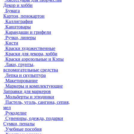
Декор и хобби
Бумага
Картон, пенокартон
Каллиграфия
Канцтовары
Карандаши и грифели
Ручки, линеры
Кисти
Краски художественные
Краски для декора, хобби
Краски аэрозольные и Кэпы
Лаки, грунты,
вспомогательные средства
Лепка и скульптура
Макетирование
Маркеры и комплектующие
Заправки для маркеров
Мольберты и этюдники
Пастель, уголь, сангина, сепия,
мел
Рукоделие
Сувениры, одежда, подарки
Сумки, пеналы
Учебные пособия