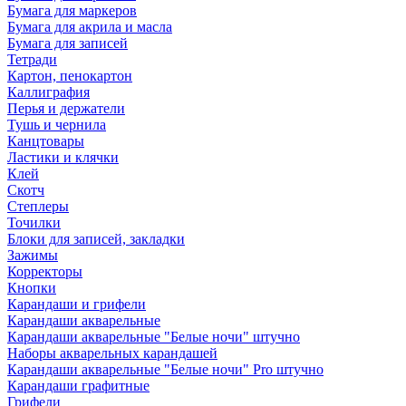
Бумага для маркеров
Бумага для акрила и масла
Бумага для записей
Тетради
Картон, пенокартон
Каллиграфия
Перья и держатели
Тушь и чернила
Канцтовары
Ластики и клячки
Клей
Скотч
Степлеры
Точилки
Блоки для записей, закладки
Зажимы
Корректоры
Кнопки
Карандаши и грифели
Карандаши акварельные
Карандаши акварельные "Белые ночи" штучно
Наборы акварельных карандашей
Карандаши акварельные "Белые ночи" Pro штучно
Карандаши графитные
Грифели