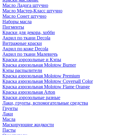
Масло Ладога штучно
Масло Мастер-Класс штучно
Масло Сонет штучно
Наборы масла
Пигменты
Краски для декора, хобби
Акрил по ткани Decola
Витражные краски
Акрил по коже Decola
Акрил по ткани Малевичъ
Краски аэрозольные и Кэпы
Краска аэрозольная Molotow Burner
Кэпы распылители
Краска аэрозольная Molotow Premium
Краска аэрозольная Molotow Coversall Color
Краска аэрозольная Molotow Flame Orange
Краска аэрозольная Arton
Краски аэрозольные разные
Лаки, грунты, вспомогательные средства
Грунты
Лаки
Масла
Маскирующие жидкости
Пасты