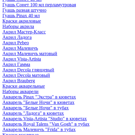
Гуашь Сонет 100 мл перламутровая
Гуашь разная штучно
Гуашь Pinax 40 мл
Краски акриловые
Наборы акрила
Акрил Мастер-Класс
Акрил Ладога
Акрил Pebeo
Акрил Малевичъ
Акрил Малевичъ матовый
Акрил Vista-Artista
Акрил Гамма
Акрил Decola глянцевый
Акрил Decola матовый
Акрил Brauberg
Краски акварельные
Наборы акварели
Акварель Pinax "Экстра" в кюветах
Акварель "Белые Ночи" в кюветах
Акварель "Белые Ночи" в тубах
Акварель "Ладога" в кюветах
Акварель Vista-Artista "Studio" в кюветах
Акварель Royal Talens "Van Gogh" в тубах
Акварель Малевичъ "Frida" в тубах
Краски масляные