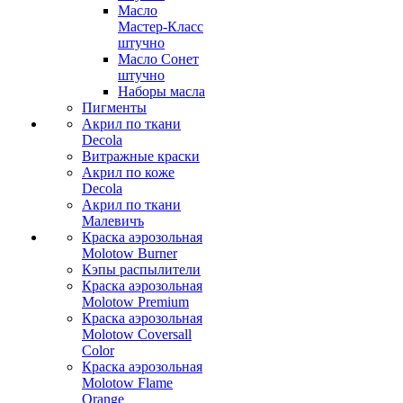
Масло
Мастер-Класс
штучно
Масло Сонет
штучно
Наборы масла
Пигменты
Акрил по ткани
Decola
Витражные краски
Акрил по коже
Decola
Акрил по ткани
Малевичъ
Краска аэрозольная
Molotow Burner
Кэпы распылители
Краска аэрозольная
Molotow Premium
Краска аэрозольная
Molotow Coversall
Color
Краска аэрозольная
Molotow Flame
Orange