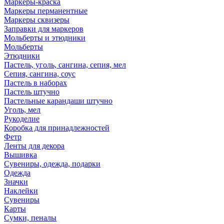
Маркеры-краска
Маркеры перманентные
Маркеры сквизеры
Заправки для маркеров
Мольберты и этюдники
Мольберты
Этюдники
Пастель, уголь, сангина, сепия, мел
Сепия, сангина, соус
Пастель в наборах
Пастель штучно
Пастельные карандаши штучно
Уголь, мел
Рукоделие
Коробка для принадлежностей
Фетр
Ленты для декора
Вышивка
Сувениры, одежда, подарки
Одежда
Значки
Наклейки
Сувениры
Карты
Сумки, пеналы