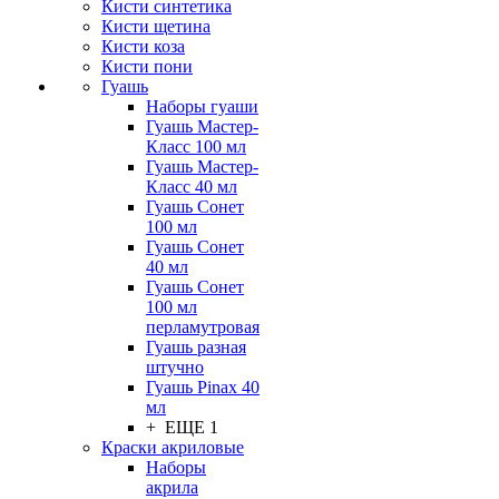
Кисти синтетика
Кисти щетина
Кисти коза
Кисти пони
Гуашь
Наборы гуаши
Гуашь Мастер-
Класс 100 мл
Гуашь Мастер-
Класс 40 мл
Гуашь Сонет
100 мл
Гуашь Сонет
40 мл
Гуашь Сонет
100 мл
перламутровая
Гуашь разная
штучно
Гуашь Pinax 40
мл
+ ЕЩЕ 1
Краски акриловые
Наборы
акрила