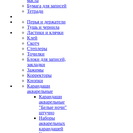
масла
Бумага для записей
Тетради
Перья и держатели
Тушь и чернила
Ластики и клячки
Клей
Скотч
Степлеры
Точилки
Блоки для записей,
закладки
Зажимы
Корректоры
Кнопки
Карандаши
акварельные
Карандаши
акварельные
"Белые ночи"
штучно
Наборы
акварельных
карандашей