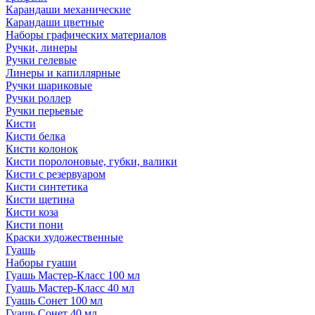
Карандаши механические
Карандаши цветные
Наборы графических материалов
Ручки, линеры
Ручки гелевые
Линеры и капиллярные
Ручки шариковые
Ручки роллер
Ручки перьевые
Кисти
Кисти белка
Кисти колонок
Кисти поролоновые, губки, валики
Кисти с резервуаром
Кисти синтетика
Кисти щетина
Кисти коза
Кисти пони
Краски художественные
Гуашь
Наборы гуаши
Гуашь Мастер-Класс 100 мл
Гуашь Мастер-Класс 40 мл
Гуашь Сонет 100 мл
Гуашь Сонет 40 мл