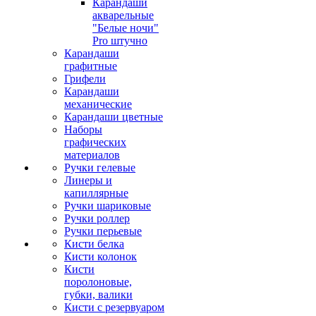
Карандаши
акварельные
"Белые ночи"
Pro штучно
Карандаши
графитные
Грифели
Карандаши
механические
Карандаши цветные
Наборы
графических
материалов
Ручки гелевые
Линеры и
капиллярные
Ручки шариковые
Ручки роллер
Ручки перьевые
Кисти белка
Кисти колонок
Кисти
поролоновые,
губки, валики
Кисти с резервуаром