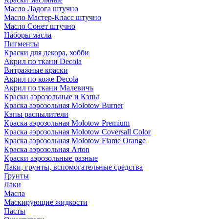
Масло Ладога штучно
Масло Мастер-Класс штучно
Масло Сонет штучно
Наборы масла
Пигменты
Краски для декора, хобби
Акрил по ткани Decola
Витражные краски
Акрил по коже Decola
Акрил по ткани Малевичъ
Краски аэрозольные и Кэпы
Краска аэрозольная Molotow Burner
Кэпы распылители
Краска аэрозольная Molotow Premium
Краска аэрозольная Molotow Coversall Color
Краска аэрозольная Molotow Flame Orange
Краска аэрозольная Arton
Краски аэрозольные разные
Лаки, грунты, вспомогательные средства
Грунты
Лаки
Масла
Маскирующие жидкости
Пасты