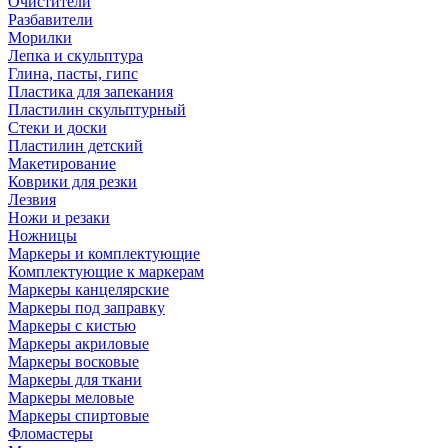
Очистители
Разбавители
Морилки
Лепка и скульптура
Глина, пасты, гипс
Пластика для запекания
Пластилин скульптурный
Стеки и доски
Пластилин детский
Макетирование
Коврики для резки
Лезвия
Ножи и резаки
Ножницы
Маркеры и комплектующие
Комплектующие к маркерам
Маркеры канцелярские
Маркеры под заправку
Маркеры с кистью
Маркеры акриловые
Маркеры восковые
Маркеры для ткани
Маркеры меловые
Маркеры спиртовые
Фломастеры