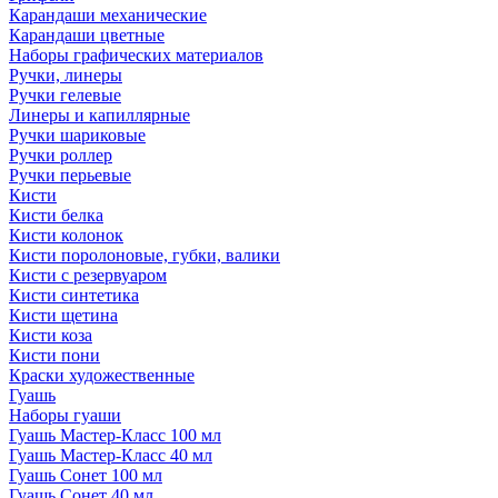
Карандаши механические
Карандаши цветные
Наборы графических материалов
Ручки, линеры
Ручки гелевые
Линеры и капиллярные
Ручки шариковые
Ручки роллер
Ручки перьевые
Кисти
Кисти белка
Кисти колонок
Кисти поролоновые, губки, валики
Кисти с резервуаром
Кисти синтетика
Кисти щетина
Кисти коза
Кисти пони
Краски художественные
Гуашь
Наборы гуаши
Гуашь Мастер-Класс 100 мл
Гуашь Мастер-Класс 40 мл
Гуашь Сонет 100 мл
Гуашь Сонет 40 мл