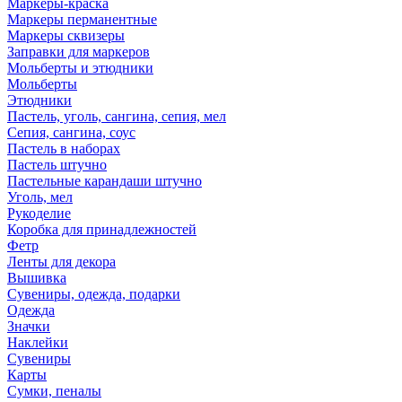
Маркеры-краска
Маркеры перманентные
Маркеры сквизеры
Заправки для маркеров
Мольберты и этюдники
Мольберты
Этюдники
Пастель, уголь, сангина, сепия, мел
Сепия, сангина, соус
Пастель в наборах
Пастель штучно
Пастельные карандаши штучно
Уголь, мел
Рукоделие
Коробка для принадлежностей
Фетр
Ленты для декора
Вышивка
Сувениры, одежда, подарки
Одежда
Значки
Наклейки
Сувениры
Карты
Сумки, пеналы