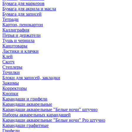
Бумага для маркеров
Бумага для акрила и масла
Бумага для записей
Тетради
Картон, пенокартон
Каллиграфия
Перья и держатели
Тушь и чернила
Канцтовары
Ластики и клячки
Клей
Скотч
Степлеры
Точилки
Блоки для записей, закладки
Зажимы
Корректоры
Кнопки
Карандаши и грифели
Карандаши акварельные
Карандаши акварельные "Белые ночи" штучно
Наборы акварельных карандашей
Карандаши акварельные "Белые ночи" Pro штучно
Карандаши графитные
Грифели