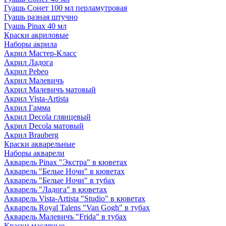
Гуашь Сонет 100 мл перламутровая
Гуашь разная штучно
Гуашь Pinax 40 мл
Краски акриловые
Наборы акрила
Акрил Мастер-Класс
Акрил Ладога
Акрил Pebeo
Акрил Малевичъ
Акрил Малевичъ матовый
Акрил Vista-Artista
Акрил Гамма
Акрил Decola глянцевый
Акрил Decola матовый
Акрил Brauberg
Краски акварельные
Наборы акварели
Акварель Pinax "Экстра" в кюветах
Акварель "Белые Ночи" в кюветах
Акварель "Белые Ночи" в тубах
Акварель "Ладога" в кюветах
Акварель Vista-Artista "Studio" в кюветах
Акварель Royal Talens "Van Gogh" в тубах
Акварель Малевичъ "Frida" в тубах
Краски масляные