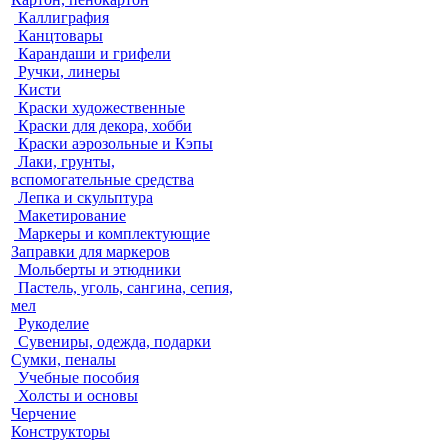
Каллиграфия
Канцтовары
Карандаши и грифели
Ручки, линеры
Кисти
Краски художественные
Краски для декора, хобби
Краски аэрозольные и Кэпы
Лаки, грунты,
вспомогательные средства
Лепка и скульптура
Макетирование
Маркеры и комплектующие
Заправки для маркеров
Мольберты и этюдники
Пастель, уголь, сангина, сепия,
мел
Рукоделие
Сувениры, одежда, подарки
Сумки, пеналы
Учебные пособия
Холсты и основы
Черчение
Конструкторы