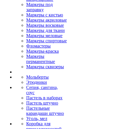
Маркеры под
заправку
Маркеры с кистью
Маркеры акриловые
Маркеры восковые
Маркеры для ткани
Маркеры меловые
Маркеры спиртовые
Фломастеры
Маркеры-краска
Маркеры
перманентные
Маркеры сквизеры
Мольберты
Этюдники
Сепия, сангина,
соус
Пастель в наборах
Пастель штучно
Пастельные
карандаши штучно
Уголь, мел
Коробка для
принадлежностей