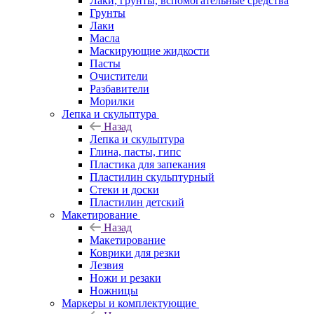
Лаки, грунты, вспомогательные средства
Грунты
Лаки
Масла
Маскирующие жидкости
Пасты
Очистители
Разбавители
Морилки
Лепка и скульптура
Назад
Лепка и скульптура
Глина, пасты, гипс
Пластика для запекания
Пластилин скульптурный
Стеки и доски
Пластилин детский
Макетирование
Назад
Макетирование
Коврики для резки
Лезвия
Ножи и резаки
Ножницы
Маркеры и комплектующие