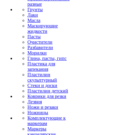
разные
Грунты
Лаки
Масла
Маскирующие
жидкости
Пасты
Очистители
Разбавители
Морилки
Глина, пасты, гипс
Пластика для
запекания
Пластилин
скульптурный
Стеки и доски
Пластилин детский
Коврики для резки
Лезвия
Ножи и резаки
Ножницы
Комплектующие к
маркерам
Маркеры
канцелярские