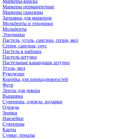
Маркеры-краска
Маркеры перманентные
Маркеры сквизеры
Заправки для маркеров
Мольберты и этюдники
Мольберты
Этюдники
Пастель, уголь, сангина, сепия, мел
Сепия, сангина, соус
Пастель в наборах
Пастель штучно
Пастельные карандаши штучно
Уголь, мел
Рукоделие
Коробка для принадлежностей
Фетр
Ленты для декора
Вышивка
Сувениры, одежда, подарки
Одежда
Значки
Наклейки
Сувениры
Карты
Сумки, пеналы