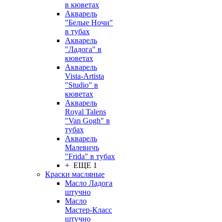
в кюветах
Акварель
"Белые Ночи"
в тубах
Акварель
"Ладога" в
кюветах
Акварель
Vista-Artista
"Studio" в
кюветах
Акварель
Royal Talens
"Van Gogh" в
тубах
Акварель
Малевичъ
"Frida" в тубах
+ ЕЩЕ 1
Краски масляные
Масло Ладога
штучно
Масло
Мастер-Класс
штучно