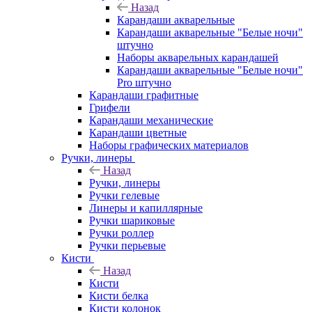
Назад
Карандаши акварельные
Карандаши акварельные "Белые ночи"
штучно
Наборы акварельных карандашей
Карандаши акварельные "Белые ночи"
Pro штучно
Карандаши графитные
Грифели
Карандаши механические
Карандаши цветные
Наборы графических материалов
Ручки, линеры
Назад
Ручки, линеры
Ручки гелевые
Линеры и капиллярные
Ручки шариковые
Ручки роллер
Ручки перьевые
Кисти
Назад
Кисти
Кисти белка
Кисти колонок