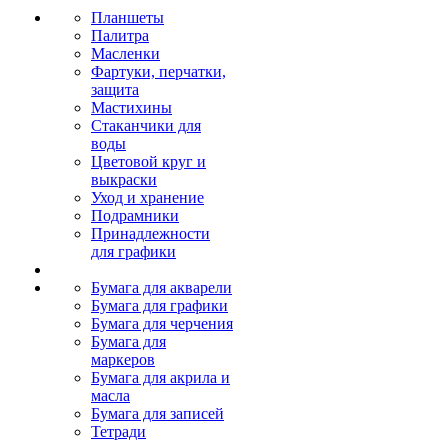
Планшеты
Палитра
Масленки
Фартуки, перчатки,
защита
Мастихины
Стаканчики для
воды
Цветовой круг и
выкраски
Уход и хранение
Подрамники
Принадлежности
для графики
Бумага для акварели
Бумага для графики
Бумага для черчения
Бумага для
маркеров
Бумага для акрила и
масла
Бумага для записей
Тетради