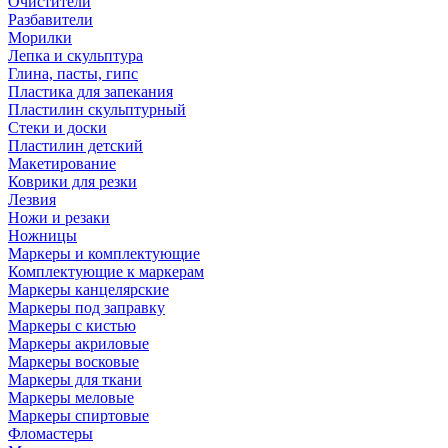
Очистители
Разбавители
Морилки
Лепка и скульптура
Глина, пасты, гипс
Пластика для запекания
Пластилин скульптурный
Стеки и доски
Пластилин детский
Макетирование
Коврики для резки
Лезвия
Ножи и резаки
Ножницы
Маркеры и комплектующие
Комплектующие к маркерам
Маркеры канцелярские
Маркеры под заправку
Маркеры с кистью
Маркеры акриловые
Маркеры восковые
Маркеры для ткани
Маркеры меловые
Маркеры спиртовые
Фломастеры