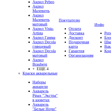
Акрил Pebeo
Акрил
Малевичъ
Акрил
Малевичъ
Покупателю
матовый
Инфо
Акрил Vista-
Оплата
Artista
Доставка
Реп
Акрил Гамма
Дисконт
Бло
Акрил Decola
Подарочная
Шк
глянцевый
карта
Вак
Акрил Decola
Гарантия
Кон
матовый
Организациям
Акрил
Brauberg
+ ЕЩЕ 4
Краски акварельные
Наборы
акварели
Акварель
Pinax "Экстра"
в кюветах
Акварель
"Белые Ночи"