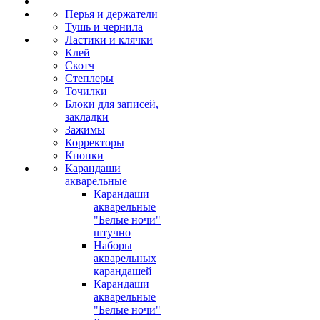
Перья и держатели
Тушь и чернила
Ластики и клячки
Клей
Скотч
Степлеры
Точилки
Блоки для записей,
закладки
Зажимы
Корректоры
Кнопки
Карандаши
акварельные
Карандаши
акварельные
"Белые ночи"
штучно
Наборы
акварельных
карандашей
Карандаши
акварельные
"Белые ночи"