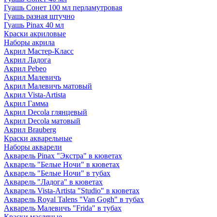
Гуашь Сонет 100 мл перламутровая
Гуашь разная штучно
Гуашь Pinax 40 мл
Краски акриловые
Наборы акрила
Акрил Мастер-Класс
Акрил Ладога
Акрил Pebeo
Акрил Малевичъ
Акрил Малевичъ матовый
Акрил Vista-Artista
Акрил Гамма
Акрил Decola глянцевый
Акрил Decola матовый
Акрил Brauberg
Краски акварельные
Наборы акварели
Акварель Pinax "Экстра" в кюветах
Акварель "Белые Ночи" в кюветах
Акварель "Белые Ночи" в тубах
Акварель "Ладога" в кюветах
Акварель Vista-Artista "Studio" в кюветах
Акварель Royal Talens "Van Gogh" в тубах
Акварель Малевичъ "Frida" в тубах
Краски масляные