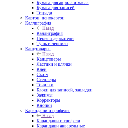
Бумага для акрила и масла
Бумага для записей
Тетради
Картон, пенокартон
Каллиграфия
Назад
Каллиграфия
Перья и держатели
Тушь и чернила
Канцтовары
Назад
Канцтовары
Ластики и клячки
Клей
Скотч
Степлеры
Точилки
Блоки для записей, закладки
Зажимы
Корректоры
Кнопки
Карандаши и грифели
Назад
Карандаши и грифели
Карандаши акварельные