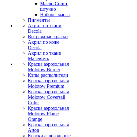
Масло Сонет
штучно
Наборы масла
Пигменты
Акрил по ткани
Decola
Витражные краски
Акрил по коже
Decola
Акрил по ткани
Малевичъ
Краска аэрозольная
Molotow Burner
Кэпы распылители
Краска аэрозольная
Molotow Premium
Краска аэрозольная
Molotow Coversall
Color
Краска аэрозольная
Molotow Flame
Orange
Краска аэрозольная
Arton
Краски аэрозольные