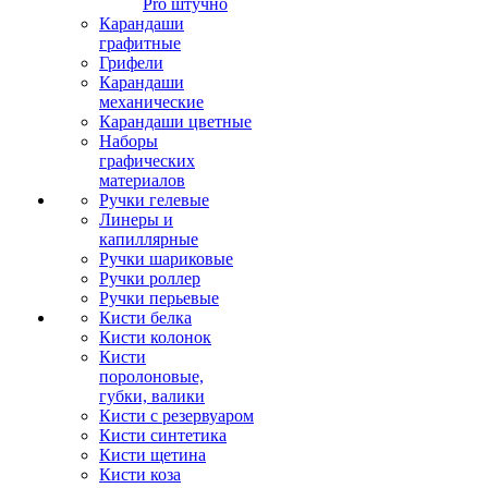
Pro штучно
Карандаши
графитные
Грифели
Карандаши
механические
Карандаши цветные
Наборы
графических
материалов
Ручки гелевые
Линеры и
капиллярные
Ручки шариковые
Ручки роллер
Ручки перьевые
Кисти белка
Кисти колонок
Кисти
поролоновые,
губки, валики
Кисти с резервуаром
Кисти синтетика
Кисти щетина
Кисти коза