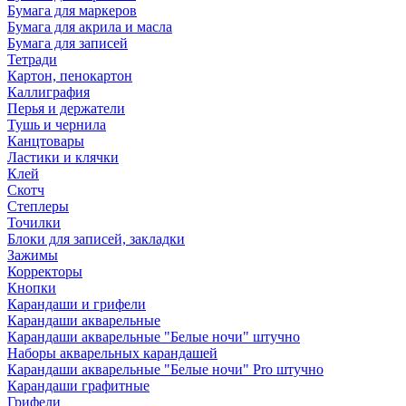
Бумага для маркеров
Бумага для акрила и масла
Бумага для записей
Тетради
Картон, пенокартон
Каллиграфия
Перья и держатели
Тушь и чернила
Канцтовары
Ластики и клячки
Клей
Скотч
Степлеры
Точилки
Блоки для записей, закладки
Зажимы
Корректоры
Кнопки
Карандаши и грифели
Карандаши акварельные
Карандаши акварельные "Белые ночи" штучно
Наборы акварельных карандашей
Карандаши акварельные "Белые ночи" Pro штучно
Карандаши графитные
Грифели