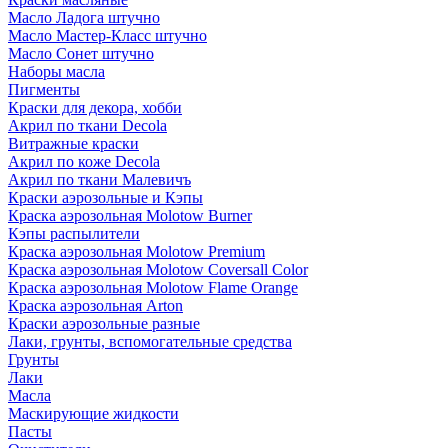
Масло Ладога штучно
Масло Мастер-Класс штучно
Масло Сонет штучно
Наборы масла
Пигменты
Краски для декора, хобби
Акрил по ткани Decola
Витражные краски
Акрил по коже Decola
Акрил по ткани Малевичъ
Краски аэрозольные и Кэпы
Краска аэрозольная Molotow Burner
Кэпы распылители
Краска аэрозольная Molotow Premium
Краска аэрозольная Molotow Coversall Color
Краска аэрозольная Molotow Flame Orange
Краска аэрозольная Arton
Краски аэрозольные разные
Лаки, грунты, вспомогательные средства
Грунты
Лаки
Масла
Маскирующие жидкости
Пасты