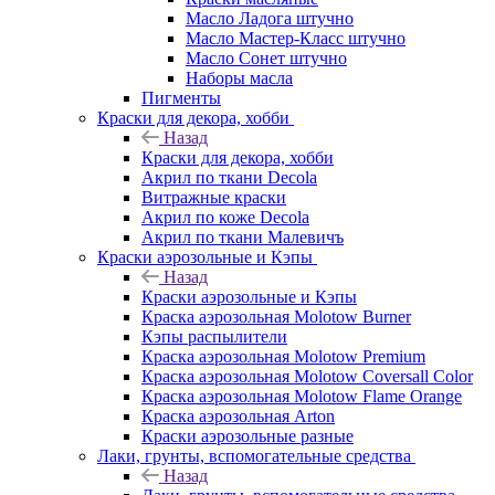
Масло Ладога штучно
Масло Мастер-Класс штучно
Масло Сонет штучно
Наборы масла
Пигменты
Краски для декора, хобби
Назад
Краски для декора, хобби
Акрил по ткани Decola
Витражные краски
Акрил по коже Decola
Акрил по ткани Малевичъ
Краски аэрозольные и Кэпы
Назад
Краски аэрозольные и Кэпы
Краска аэрозольная Molotow Burner
Кэпы распылители
Краска аэрозольная Molotow Premium
Краска аэрозольная Molotow Coversall Color
Краска аэрозольная Molotow Flame Orange
Краска аэрозольная Arton
Краски аэрозольные разные
Лаки, грунты, вспомогательные средства
Назад