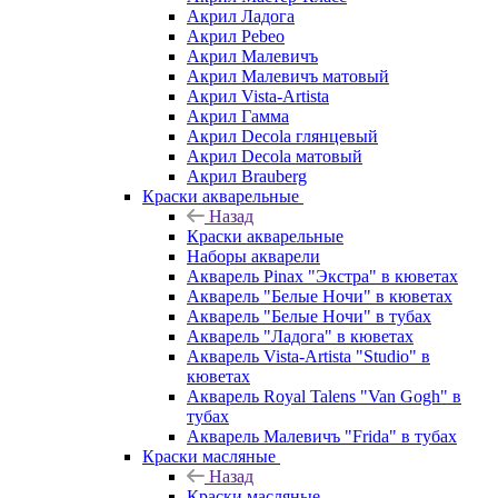
Акрил Ладога
Акрил Pebeo
Акрил Малевичъ
Акрил Малевичъ матовый
Акрил Vista-Artista
Акрил Гамма
Акрил Decola глянцевый
Акрил Decola матовый
Акрил Brauberg
Краски акварельные
Назад
Краски акварельные
Наборы акварели
Акварель Pinax "Экстра" в кюветах
Акварель "Белые Ночи" в кюветах
Акварель "Белые Ночи" в тубах
Акварель "Ладога" в кюветах
Акварель Vista-Artista "Studio" в
кюветах
Акварель Royal Talens "Van Gogh" в
тубах
Акварель Малевичъ "Frida" в тубах
Краски масляные
Назад
Краски масляные