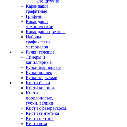
Pro штучно
Карандаши
графитные
Грифели
Карандаши
механические
Карандаши цветные
Наборы
графических
материалов
Ручки гелевые
Линеры и
капиллярные
Ручки шариковые
Ручки роллер
Ручки перьевые
Кисти белка
Кисти колонок
Кисти
поролоновые,
губки, валики
Кисти с резервуаром
Кисти синтетика
Кисти щетина
Кисти коза