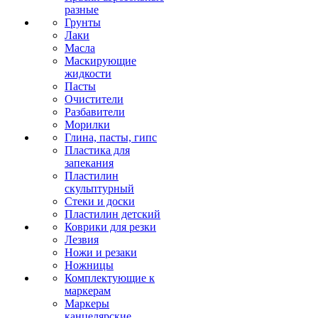
разные
Грунты
Лаки
Масла
Маскирующие
жидкости
Пасты
Очистители
Разбавители
Морилки
Глина, пасты, гипс
Пластика для
запекания
Пластилин
скульптурный
Стеки и доски
Пластилин детский
Коврики для резки
Лезвия
Ножи и резаки
Ножницы
Комплектующие к
маркерам
Маркеры
канцелярские