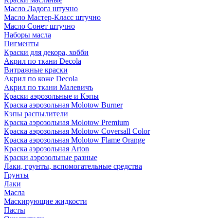
Масло Ладога штучно
Масло Мастер-Класс штучно
Масло Сонет штучно
Наборы масла
Пигменты
Краски для декора, хобби
Акрил по ткани Decola
Витражные краски
Акрил по коже Decola
Акрил по ткани Малевичъ
Краски аэрозольные и Кэпы
Краска аэрозольная Molotow Burner
Кэпы распылители
Краска аэрозольная Molotow Premium
Краска аэрозольная Molotow Coversall Color
Краска аэрозольная Molotow Flame Orange
Краска аэрозольная Arton
Краски аэрозольные разные
Лаки, грунты, вспомогательные средства
Грунты
Лаки
Масла
Маскирующие жидкости
Пасты