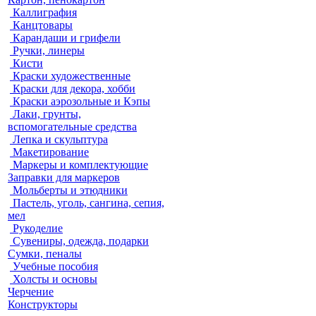
Каллиграфия
Канцтовары
Карандаши и грифели
Ручки, линеры
Кисти
Краски художественные
Краски для декора, хобби
Краски аэрозольные и Кэпы
Лаки, грунты,
вспомогательные средства
Лепка и скульптура
Макетирование
Маркеры и комплектующие
Заправки для маркеров
Мольберты и этюдники
Пастель, уголь, сангина, сепия,
мел
Рукоделие
Сувениры, одежда, подарки
Сумки, пеналы
Учебные пособия
Холсты и основы
Черчение
Конструкторы