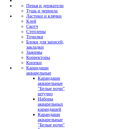
Перья и держатели
Тушь и чернила
Ластики и клячки
Клей
Скотч
Степлеры
Точилки
Блоки для записей,
закладки
Зажимы
Корректоры
Кнопки
Карандаши
акварельные
Карандаши
акварельные
"Белые ночи"
штучно
Наборы
акварельных
карандашей
Карандаши
акварельные
"Белые ночи"