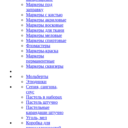
Маркеры под
заправку
Маркеры с кистью
Маркеры акриловые
Маркеры восковые
Маркеры для ткани
Маркеры меловые
Маркеры спиртовые
Фломастеры
Маркеры-краска
Маркеры
перманентные
Маркеры сквизеры
Мольберты
Этюдники
Сепия, сангина,
соус
Пастель в наборах
Пастель штучно
Пастельные
карандаши штучно
Уголь, мел
Коробка для
принадлежностей