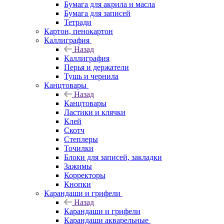
Бумага для акрила и масла
Бумага для записей
Тетради
Картон, пенокартон
Каллиграфия
Назад
Каллиграфия
Перья и держатели
Тушь и чернила
Канцтовары
Назад
Канцтовары
Ластики и клячки
Клей
Скотч
Степлеры
Точилки
Блоки для записей, закладки
Зажимы
Корректоры
Кнопки
Карандаши и грифели
Назад
Карандаши и грифели
Карандаши акварельные