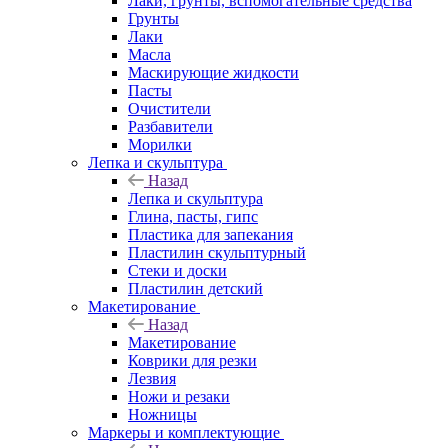
Лаки, грунты, вспомогательные средства
Грунты
Лаки
Масла
Маскирующие жидкости
Пасты
Очистители
Разбавители
Морилки
Лепка и скульптура
Назад
Лепка и скульптура
Глина, пасты, гипс
Пластика для запекания
Пластилин скульптурный
Стеки и доски
Пластилин детский
Макетирование
Назад
Макетирование
Коврики для резки
Лезвия
Ножи и резаки
Ножницы
Маркеры и комплектующие