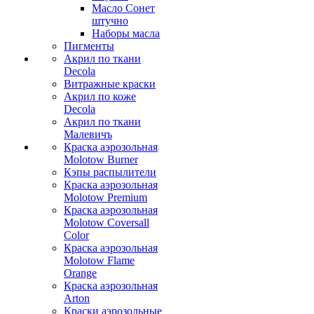
Масло Сонет
штучно
Наборы масла
Пигменты
Акрил по ткани
Decola
Витражные краски
Акрил по коже
Decola
Акрил по ткани
Малевичъ
Краска аэрозольная
Molotow Burner
Кэпы распылители
Краска аэрозольная
Molotow Premium
Краска аэрозольная
Molotow Coversall
Color
Краска аэрозольная
Molotow Flame
Orange
Краска аэрозольная
Arton
Краски аэрозольные