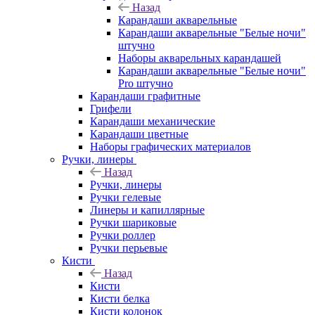
Назад
Карандаши акварельные
Карандаши акварельные "Белые ночи"
штучно
Наборы акварельных карандашей
Карандаши акварельные "Белые ночи"
Pro штучно
Карандаши графитные
Грифели
Карандаши механические
Карандаши цветные
Наборы графических материалов
Ручки, линеры
Назад
Ручки, линеры
Ручки гелевые
Линеры и капиллярные
Ручки шариковые
Ручки роллер
Ручки перьевые
Кисти
Назад
Кисти
Кисти белка
Кисти колонок