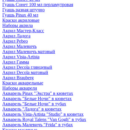
Гуашь Сонет 100 мл перламутровая
Гуашь разная штучно
Гуашь Pinax 40 мл
Краски акриловые
Наборы акрила
Акрил Мастер-Класс
Акрил Ладога
Акрил Pebeo
Акрил Малевичъ
Акрил Малевичъ матовый
Акрил Vista-Artista
Акрил Гамма
Акрил Decola глянцевый
Акрил Decola матовый
Акрил Brauberg
Краски акварельные
Наборы акварели
Акварель Pinax "Экстра" в кюветах
Акварель "Белые Ночи" в кюветах
Акварель "Белые Ночи" в тубах
Акварель "Ладога" в кюветах
Акварель Vista-Artista "Studio" в кюветах
Акварель Royal Talens "Van Gogh" в тубах
Акварель Малевичъ "Frida" в тубах
Краски масляные