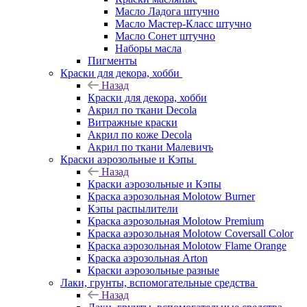
Масло Ладога штучно
Масло Мастер-Класс штучно
Масло Сонет штучно
Наборы масла
Пигменты
Краски для декора, хобби
Назад
Краски для декора, хобби
Акрил по ткани Decola
Витражные краски
Акрил по коже Decola
Акрил по ткани Малевичъ
Краски аэрозольные и Кэпы
Назад
Краски аэрозольные и Кэпы
Краска аэрозольная Molotow Burner
Кэпы распылители
Краска аэрозольная Molotow Premium
Краска аэрозольная Molotow Coversall Color
Краска аэрозольная Molotow Flame Orange
Краска аэрозольная Arton
Краски аэрозольные разные
Лаки, грунты, вспомогательные средства
Назад