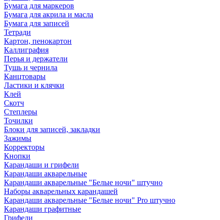
Бумага для маркеров
Бумага для акрила и масла
Бумага для записей
Тетради
Картон, пенокартон
Каллиграфия
Перья и держатели
Тушь и чернила
Канцтовары
Ластики и клячки
Клей
Скотч
Степлеры
Точилки
Блоки для записей, закладки
Зажимы
Корректоры
Кнопки
Карандаши и грифели
Карандаши акварельные
Карандаши акварельные "Белые ночи" штучно
Наборы акварельных карандашей
Карандаши акварельные "Белые ночи" Pro штучно
Карандаши графитные
Грифели