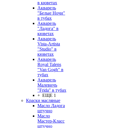
в кюветах
Акварель
"Белые Ночи"
в тубах
Акварель
"Ладога" в
кюветах
Акварель
Vista-Artista
"Studio" в
кюветах
Акварель
Royal Talens
"Van Gogh" в
тубах
Акварель
Малевичъ
"Frida" в тубах
+ ЕЩЕ 1
Краски масляные
Масло Ладога
штучно
Масло
Мастер-Класс
штучно