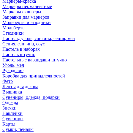
Маркеры-краска
Маркеры перманентные
Маркеры сквизеры
Заправки для маркеров
Мольберты и этюдники
Мольберты
Этюдники
Пастель, уголь, сангина, сепия, мел
Сепия, сангина, соус
Пастель в наборах
Пастель штучно
Пастельные карандаши штучно
Уголь, мел
Рукоделие
Коробка для принадлежностей
Фетр
Ленты для декора
Вышивка
Сувениры, одежда, подарки
Одежда
Значки
Наклейки
Сувениры
Карты
Сумки, пеналы