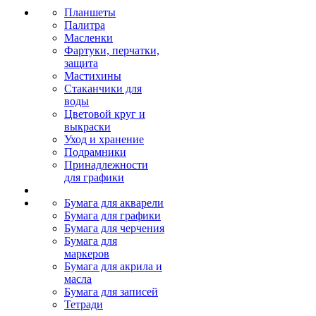
Планшеты
Палитра
Масленки
Фартуки, перчатки,
защита
Мастихины
Стаканчики для
воды
Цветовой круг и
выкраски
Уход и хранение
Подрамники
Принадлежности
для графики
Бумага для акварели
Бумага для графики
Бумага для черчения
Бумага для
маркеров
Бумага для акрила и
масла
Бумага для записей
Тетради