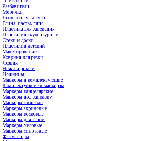
Очистители
Разбавители
Морилки
Лепка и скульптура
Глина, пасты, гипс
Пластика для запекания
Пластилин скульптурный
Стеки и доски
Пластилин детский
Макетирование
Коврики для резки
Лезвия
Ножи и резаки
Ножницы
Маркеры и комплектующие
Комплектующие к маркерам
Маркеры канцелярские
Маркеры под заправку
Маркеры с кистью
Маркеры акриловые
Маркеры восковые
Маркеры для ткани
Маркеры меловые
Маркеры спиртовые
Фломастеры