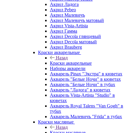
Акрил Ладога
Акрил Pebeo
Акрил Малевичъ
Акрил Малевичъ матовый
Акрил Vista-Artista
Акрил Гамма
Акрил Decola глянцевый
Акрил Decola матовый
Акрил Brauberg
Краски акварельные
Назад
Краски акварельные
Наборы акварели
Акварель Pinax "Экстра" в кюветах
Акварель "Белые Ночи" в кюветах
Акварель "Белые Ночи" в тубах
Акварель "Ладога" в кюветах
Акварель Vista-Artista "Studio" в
кюветах
Акварель Royal Talens "Van Gogh" в
тубах
Акварель Малевичъ "Frida" в тубах
Краски масляные
Назад
Краски масляные