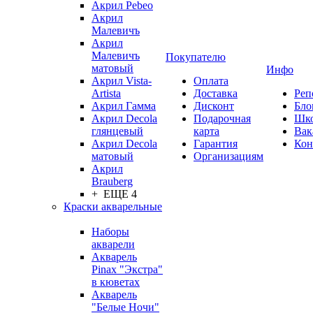
Акрил Pebeo
Акрил
Малевичъ
Акрил
Малевичъ
Покупателю
матовый
Инфо
Акрил Vista-
Оплата
Artista
Доставка
Реп
Акрил Гамма
Дисконт
Бло
Акрил Decola
Подарочная
Шк
глянцевый
карта
Вак
Акрил Decola
Гарантия
Кон
матовый
Организациям
Акрил
Brauberg
+ ЕЩЕ 4
Краски акварельные
Наборы
акварели
Акварель
Pinax "Экстра"
в кюветах
Акварель
"Белые Ночи"