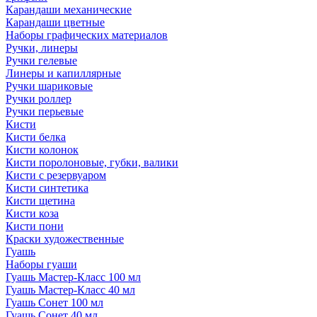
Карандаши механические
Карандаши цветные
Наборы графических материалов
Ручки, линеры
Ручки гелевые
Линеры и капиллярные
Ручки шариковые
Ручки роллер
Ручки перьевые
Кисти
Кисти белка
Кисти колонок
Кисти поролоновые, губки, валики
Кисти с резервуаром
Кисти синтетика
Кисти щетина
Кисти коза
Кисти пони
Краски художественные
Гуашь
Наборы гуаши
Гуашь Мастер-Класс 100 мл
Гуашь Мастер-Класс 40 мл
Гуашь Сонет 100 мл
Гуашь Сонет 40 мл