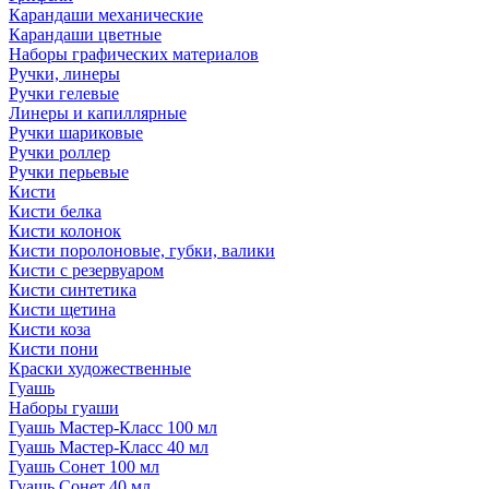
Карандаши механические
Карандаши цветные
Наборы графических материалов
Ручки, линеры
Ручки гелевые
Линеры и капиллярные
Ручки шариковые
Ручки роллер
Ручки перьевые
Кисти
Кисти белка
Кисти колонок
Кисти поролоновые, губки, валики
Кисти с резервуаром
Кисти синтетика
Кисти щетина
Кисти коза
Кисти пони
Краски художественные
Гуашь
Наборы гуаши
Гуашь Мастер-Класс 100 мл
Гуашь Мастер-Класс 40 мл
Гуашь Сонет 100 мл
Гуашь Сонет 40 мл