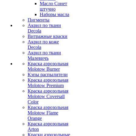
Масло Сонет
штучно
Наборы масла
Пигменты
Акрил по ткани
Decola
Витражные краски
Акрил по коже
Decola
Акрил по ткани
Малевичъ
Краска аэрозольная
Molotow Burner
Кэпы распылители
Краска аэрозольная
Molotow Premium
Краска аэрозольная
Molotow Coversall
Color
Краска аэрозольная
Molotow Flame
Orange
Краска аэрозольная
Arton
Краски аэрозольные