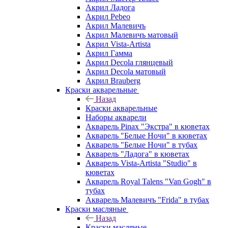
Акрил Ладога
Акрил Pebeo
Акрил Малевичъ
Акрил Малевичъ матовый
Акрил Vista-Artista
Акрил Гамма
Акрил Decola глянцевый
Акрил Decola матовый
Акрил Brauberg
Краски акварельные
Назад
Краски акварельные
Наборы акварели
Акварель Pinax "Экстра" в кюветах
Акварель "Белые Ночи" в кюветах
Акварель "Белые Ночи" в тубах
Акварель "Ладога" в кюветах
Акварель Vista-Artista "Studio" в
кюветах
Акварель Royal Talens "Van Gogh" в
тубах
Акварель Малевичъ "Frida" в тубах
Краски масляные
Назад
Краски масляные