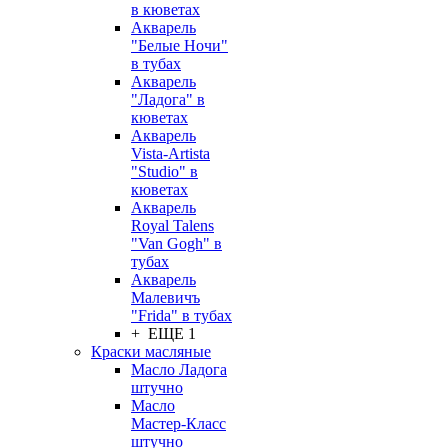
в кюветах
Акварель
"Белые Ночи"
в тубах
Акварель
"Ладога" в
кюветах
Акварель
Vista-Artista
"Studio" в
кюветах
Акварель
Royal Talens
"Van Gogh" в
тубах
Акварель
Малевичъ
"Frida" в тубах
+ ЕЩЕ 1
Краски масляные
Масло Ладога
штучно
Масло
Мастер-Класс
штучно