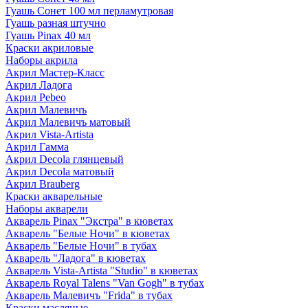
Гуашь Сонет 100 мл перламутровая
Гуашь разная штучно
Гуашь Pinax 40 мл
Краски акриловые
Наборы акрила
Акрил Мастер-Класс
Акрил Ладога
Акрил Pebeo
Акрил Малевичъ
Акрил Малевичъ матовый
Акрил Vista-Artista
Акрил Гамма
Акрил Decola глянцевый
Акрил Decola матовый
Акрил Brauberg
Краски акварельные
Наборы акварели
Акварель Pinax "Экстра" в кюветах
Акварель "Белые Ночи" в кюветах
Акварель "Белые Ночи" в тубах
Акварель "Ладога" в кюветах
Акварель Vista-Artista "Studio" в кюветах
Акварель Royal Talens "Van Gogh" в тубах
Акварель Малевичъ "Frida" в тубах
Краски масляные