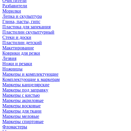
Очистители
Разбавители
Морилки
Лепка и скульптура
Глина, пасты, гипс
Пластика для запекания
Пластилин скульптурный
Стеки и доски
Пластилин детский
Макетирование
Коврики для резки
Лезвия
Ножи и резаки
Ножницы
Маркеры и комплектующие
Комплектующие к маркерам
Маркеры канцелярские
Маркеры под заправку
Маркеры с кистью
Маркеры акриловые
Маркеры восковые
Маркеры для ткани
Маркеры меловые
Маркеры спиртовые
Фломастеры