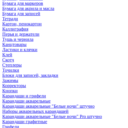
Бумага для маркеров
Бумага для акрила и масла
Бумага для записей
Тетради
Картон, пенокартон
Каллиграфия
Перья и держатели
Тушь и чернила
Канцтовары
Ластики и клячки
Клей
Скотч
Степлеры
Точилки
Блоки для записей, закладки
Зажимы
Корректоры
Кнопки
Карандаши и грифели
Карандаши акварельные
Карандаши акварельные "Белые ночи" штучно
Наборы акварельных карандашей
Карандаши акварельные "Белые ночи" Pro штучно
Карандаши графитные
Грифели