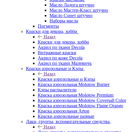
Масло Ладога штучно
Масло Мастер-Класс штучно
Масло Сонет штучно
Наборы масла
Пигменты
Краски для декора, хобби
Назад
Краски для декора, хобби
Акрил по ткани Decola
Витражные краски
Акрил по коже Decola
Акрил по ткани Малевичъ
Краски аэрозольные и Кэпы
Назад
Краски аэрозольные и Кэпы
Краска аэрозольная Molotow Burner
Кэпы распылители
Краска аэрозольная Molotow Premium
Краска аэрозольная Molotow Coversall Color
Краска аэрозольная Molotow Flame Orange
Краска аэрозольная Arton
Краски аэрозольные разные
Лаки, грунты, вспомогательные средства
Назад