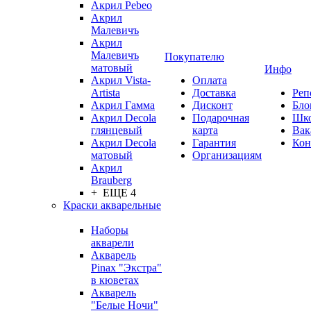
Акрил Pebeo
Акрил
Малевичъ
Акрил
Малевичъ
Покупателю
матовый
Инфо
Акрил Vista-
Оплата
Artista
Доставка
Реп
Акрил Гамма
Дисконт
Бло
Акрил Decola
Подарочная
Шк
глянцевый
карта
Вак
Акрил Decola
Гарантия
Кон
матовый
Организациям
Акрил
Brauberg
+ ЕЩЕ 4
Краски акварельные
Наборы
акварели
Акварель
Pinax "Экстра"
в кюветах
Акварель
"Белые Ночи"