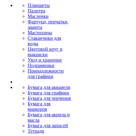
Планшеты
Палитра
Масленки
Фартуки, перчатки,
защита
Мастихины
Стаканчики для
воды
Цветовой круг и
выкраски
Уход и хранение
Подрамники
Принадлежности
для графики
Бумага для акварели
Бумага для графики
Бумага для черчения
Бумага для
маркеров
Бумага для акрила и
масла
Бумага для записей
Тетради