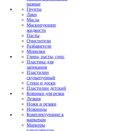
разные
Грунты
Лаки
Масла
Маскирующие
жидкости
Пасты
Очистители
Разбавители
Морилки
Глина, пасты, гипс
Пластика для
запекания
Пластилин
скульптурный
Стеки и доски
Пластилин детский
Коврики для резки
Лезвия
Ножи и резаки
Ножницы
Комплектующие к
маркерам
Маркеры
канцелярские