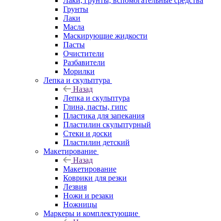
Лаки, грунты, вспомогательные средства
Грунты
Лаки
Масла
Маскирующие жидкости
Пасты
Очистители
Разбавители
Морилки
Лепка и скульптура
Назад
Лепка и скульптура
Глина, пасты, гипс
Пластика для запекания
Пластилин скульптурный
Стеки и доски
Пластилин детский
Макетирование
Назад
Макетирование
Коврики для резки
Лезвия
Ножи и резаки
Ножницы
Маркеры и комплектующие