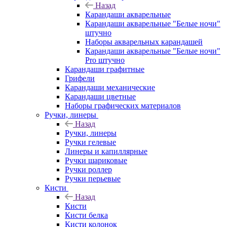
Назад
Карандаши акварельные
Карандаши акварельные "Белые ночи"
штучно
Наборы акварельных карандашей
Карандаши акварельные "Белые ночи"
Pro штучно
Карандаши графитные
Грифели
Карандаши механические
Карандаши цветные
Наборы графических материалов
Ручки, линеры
Назад
Ручки, линеры
Ручки гелевые
Линеры и капиллярные
Ручки шариковые
Ручки роллер
Ручки перьевые
Кисти
Назад
Кисти
Кисти белка
Кисти колонок