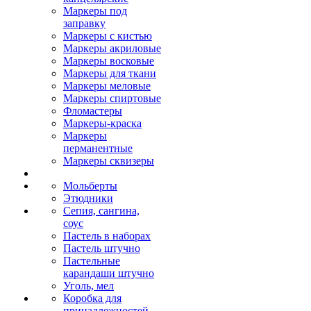
Маркеры под
заправку
Маркеры с кистью
Маркеры акриловые
Маркеры восковые
Маркеры для ткани
Маркеры меловые
Маркеры спиртовые
Фломастеры
Маркеры-краска
Маркеры
перманентные
Маркеры сквизеры
Мольберты
Этюдники
Сепия, сангина,
соус
Пастель в наборах
Пастель штучно
Пастельные
карандаши штучно
Уголь, мел
Коробка для
принадлежностей