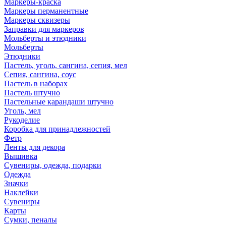
Маркеры-краска
Маркеры перманентные
Маркеры сквизеры
Заправки для маркеров
Мольберты и этюдники
Мольберты
Этюдники
Пастель, уголь, сангина, сепия, мел
Сепия, сангина, соус
Пастель в наборах
Пастель штучно
Пастельные карандаши штучно
Уголь, мел
Рукоделие
Коробка для принадлежностей
Фетр
Ленты для декора
Вышивка
Сувениры, одежда, подарки
Одежда
Значки
Наклейки
Сувениры
Карты
Сумки, пеналы