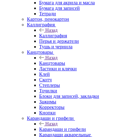
Бумага для акрила и масла
Бумага для записей
Тетради
Картон, пенокартон
Каллиграфия
Назад
Каллиграфия
Перья и держатели
Тушь и чернила
Канцтовары
Назад
Канцтовары
Ластики и клячки
Клей
Скотч
Степлеры
Точилки
Блоки для записей, закладки
Зажимы
Корректоры
Кнопки
Карандаши и грифели
Назад
Карандаши и грифели
Карандаши акварельные