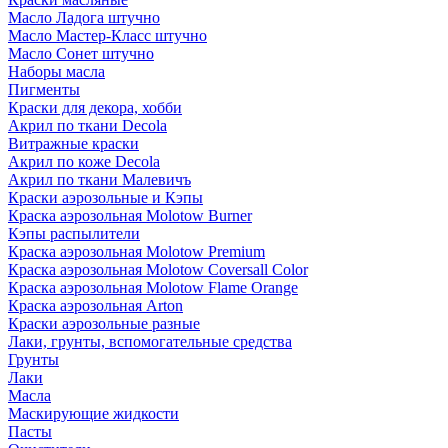
Масло Ладога штучно
Масло Мастер-Класс штучно
Масло Сонет штучно
Наборы масла
Пигменты
Краски для декора, хобби
Акрил по ткани Decola
Витражные краски
Акрил по коже Decola
Акрил по ткани Малевичъ
Краски аэрозольные и Кэпы
Краска аэрозольная Molotow Burner
Кэпы распылители
Краска аэрозольная Molotow Premium
Краска аэрозольная Molotow Coversall Color
Краска аэрозольная Molotow Flame Orange
Краска аэрозольная Arton
Краски аэрозольные разные
Лаки, грунты, вспомогательные средства
Грунты
Лаки
Масла
Маскирующие жидкости
Пасты