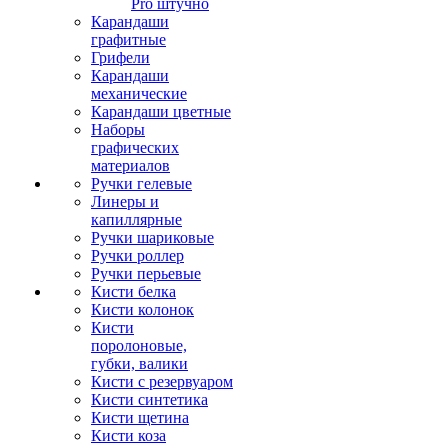
Pro штучно
Карандаши
графитные
Грифели
Карандаши
механические
Карандаши цветные
Наборы
графических
материалов
Ручки гелевые
Линеры и
капиллярные
Ручки шариковые
Ручки роллер
Ручки перьевые
Кисти белка
Кисти колонок
Кисти
поролоновые,
губки, валики
Кисти с резервуаром
Кисти синтетика
Кисти щетина
Кисти коза