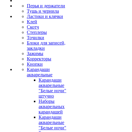
Перья и держатели
Тушь и чернила
Ластики и клячки
Клей
Скотч
Степлеры
Точилки
Блоки для записей,
закладки
Зажимы
Корректоры
Кнопки
Карандаши
акварельные
Карандаши
акварельные
"Белые ночи"
штучно
Наборы
акварельных
карандашей
Карандаши
акварельные
"Белые ночи"