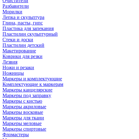
Очистители
Разбавители
Морилки
Лепка и скульптура
Глина, пасты, гипс
Пластика для запекания
Пластилин скульптурный
Стеки и доски
Пластилин детский
Макетирование
Коврики для резки
Лезвия
Ножи и резаки
Ножницы
Маркеры и комплектующие
Комплектующие к маркерам
Маркеры канцелярские
Маркеры под заправку
Маркеры с кистью
Маркеры акриловые
Маркеры восковые
Маркеры для ткани
Маркеры меловые
Маркеры спиртовые
Фломастеры