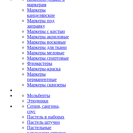
маркерам
Маркеры
канцелярские
Маркеры под
заправку
Маркеры с кистью
Маркеры акриловые
Маркеры восковые
Маркеры для ткани
Маркеры меловые
Маркеры спиртовые
Фломастеры
Маркеры-краска
Маркеры
перманентные
Маркеры сквизеры
Мольберты
Этюдники
Сепия, сангина,
соус
Пастель в наборах
Пастель штучно
Пастельные
карандаши штучно