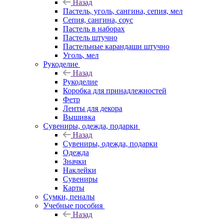
Назад
Пастель, уголь, сангина, сепия, мел
Сепия, сангина, соус
Пастель в наборах
Пастель штучно
Пастельные карандаши штучно
Уголь, мел
Рукоделие
Назад
Рукоделие
Коробка для принадлежностей
Фетр
Ленты для декора
Вышивка
Сувениры, одежда, подарки
Назад
Сувениры, одежда, подарки
Одежда
Значки
Наклейки
Сувениры
Карты
Сумки, пеналы
Учебные пособия
Назад