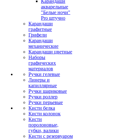
Карандаши
акварельные
"Белые ночи"
Pro штучно
Карандаши
графитные
Грифели
Карандаши
механические
Карандаши цветные
Наборы
графических
материалов
Ручки гелевые
Линеры и
капиллярные
Ручки шариковые
Ручки роллер
Ручки перьевые
Кисти белка
Кисти колонок
Кисти
поролоновые,
губки, валики
Кисти с резервуаром