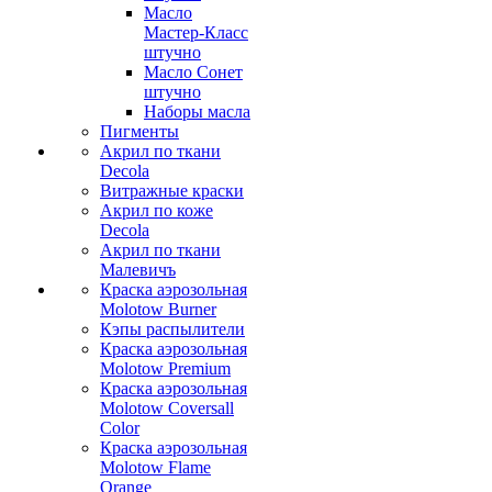
Масло
Мастер-Класс
штучно
Масло Сонет
штучно
Наборы масла
Пигменты
Акрил по ткани
Decola
Витражные краски
Акрил по коже
Decola
Акрил по ткани
Малевичъ
Краска аэрозольная
Molotow Burner
Кэпы распылители
Краска аэрозольная
Molotow Premium
Краска аэрозольная
Molotow Coversall
Color
Краска аэрозольная
Molotow Flame
Orange