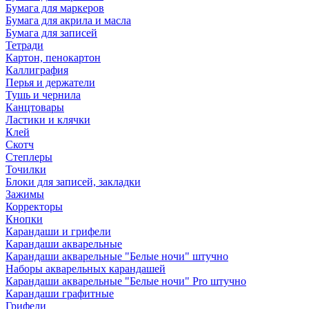
Бумага для маркеров
Бумага для акрила и масла
Бумага для записей
Тетради
Картон, пенокартон
Каллиграфия
Перья и держатели
Тушь и чернила
Канцтовары
Ластики и клячки
Клей
Скотч
Степлеры
Точилки
Блоки для записей, закладки
Зажимы
Корректоры
Кнопки
Карандаши и грифели
Карандаши акварельные
Карандаши акварельные "Белые ночи" штучно
Наборы акварельных карандашей
Карандаши акварельные "Белые ночи" Pro штучно
Карандаши графитные
Грифели