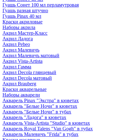
Гуашь Сонет 100 мл перламутровая
Гуашь разная штучно
Гуашь Pinax 40 мл
Краски акриловые
Наборы акрила
Акрил Мастер-Класс
Акрил Ладога
Акрил Pebeo
Акрил Малевичъ
Акрил Малевичъ матовый
Акрил Vista-Artista
Акрил Гамма
Акрил Decola глянцевый
Акрил Decola матовый
Акрил Brauberg
Краски акварельные
Наборы акварели
Акварель Pinax "Экстра" в кюветах
Акварель "Белые Ночи" в кюветах
Акварель "Белые Ночи" в тубах
Акварель "Ладога" в кюветах
Акварель Vista-Artista "Studio" в кюветах
Акварель Royal Talens "Van Gogh" в тубах
Акварель Малевичъ "Frida" в тубах
Краски масляные