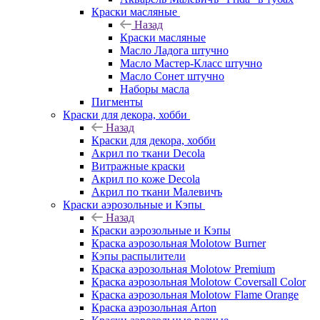
Краски масляные
Назад
Краски масляные
Масло Ладога штучно
Масло Мастер-Класс штучно
Масло Сонет штучно
Наборы масла
Пигменты
Краски для декора, хобби
Назад
Краски для декора, хобби
Акрил по ткани Decola
Витражные краски
Акрил по коже Decola
Акрил по ткани Малевичъ
Краски аэрозольные и Кэпы
Назад
Краски аэрозольные и Кэпы
Краска аэрозольная Molotow Burner
Кэпы распылители
Краска аэрозольная Molotow Premium
Краска аэрозольная Molotow Coversall Color
Краска аэрозольная Molotow Flame Orange
Краска аэрозольная Arton