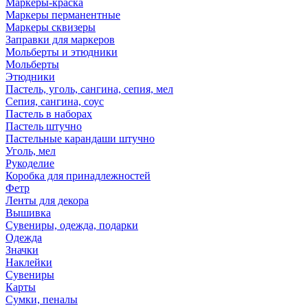
Маркеры-краска
Маркеры перманентные
Маркеры сквизеры
Заправки для маркеров
Мольберты и этюдники
Мольберты
Этюдники
Пастель, уголь, сангина, сепия, мел
Сепия, сангина, соус
Пастель в наборах
Пастель штучно
Пастельные карандаши штучно
Уголь, мел
Рукоделие
Коробка для принадлежностей
Фетр
Ленты для декора
Вышивка
Сувениры, одежда, подарки
Одежда
Значки
Наклейки
Сувениры
Карты
Сумки, пеналы