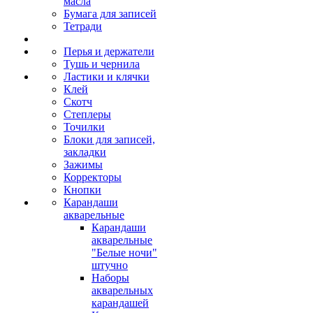
масла
Бумага для записей
Тетради
Перья и держатели
Тушь и чернила
Ластики и клячки
Клей
Скотч
Степлеры
Точилки
Блоки для записей,
закладки
Зажимы
Корректоры
Кнопки
Карандаши
акварельные
Карандаши
акварельные
"Белые ночи"
штучно
Наборы
акварельных
карандашей