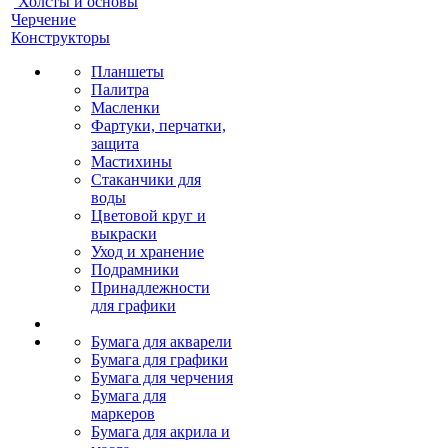
Холсты и основы
Черчение
Конструкторы
Планшеты
Палитра
Масленки
Фартуки, перчатки,
защита
Мастихины
Стаканчики для
воды
Цветовой круг и
выкраски
Уход и хранение
Подрамники
Принадлежности
для графики
Бумага для акварели
Бумага для графики
Бумага для черчения
Бумага для
маркеров
Бумага для акрила и