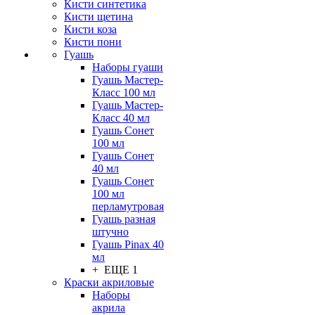
Кисти синтетика
Кисти щетина
Кисти коза
Кисти пони
Гуашь
Наборы гуаши
Гуашь Мастер-
Класс 100 мл
Гуашь Мастер-
Класс 40 мл
Гуашь Сонет
100 мл
Гуашь Сонет
40 мл
Гуашь Сонет
100 мл
перламутровая
Гуашь разная
штучно
Гуашь Pinax 40
мл
+ ЕЩЕ 1
Краски акриловые
Наборы
акрила