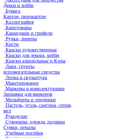
Декор и хобби
Бумага
Картон, пенокартон
Каллиграфия
Канцтовары
Карандаши и грифели
Ручки, линеры
Кисти
Краски художественные
Краски для декора, хобби
Краски аэрозольные и Кэпы
Лаки, грунты,
вспомогательные средства
Лепка и скульптура
Макетирование
Маркеры и комплектующие
Заправки для маркеров
Мольберты и этюдники
Пастель, уголь, сангина, сепия,
мел
Рукоделие
Сувениры, одежда, подарки
Сумки, пеналы
Учебные пособия