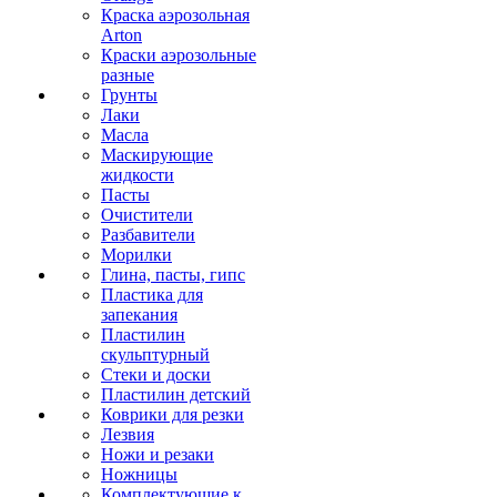
Краска аэрозольная
Arton
Краски аэрозольные
разные
Грунты
Лаки
Масла
Маскирующие
жидкости
Пасты
Очистители
Разбавители
Морилки
Глина, пасты, гипс
Пластика для
запекания
Пластилин
скульптурный
Стеки и доски
Пластилин детский
Коврики для резки
Лезвия
Ножи и резаки
Ножницы
Комплектующие к