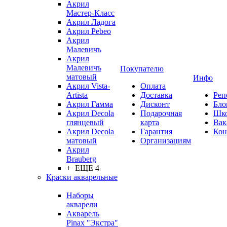
Акрил
Мастер-Класс
Акрил Ладога
Акрил Pebeo
Акрил
Малевичъ
Акрил
Малевичъ
Покупателю
матовый
Инфо
Акрил Vista-
Оплата
Artista
Доставка
Реп
Акрил Гамма
Дисконт
Бло
Акрил Decola
Подарочная
Шк
глянцевый
карта
Вак
Акрил Decola
Гарантия
Кон
матовый
Организациям
Акрил
Brauberg
+ ЕЩЕ 4
Краски акварельные
Наборы
акварели
Акварель
Pinax "Экстра"