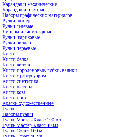
Карандаши механические
Карандаши цветные
Наборы графических материалов
Ручки, линеры
Ручки гелевые
Линеры и капиллярные
Ручки шариковые
Ручки роллер
Ручки перьевые
Кисти
Кисти белка
Кисти колонок
Кисти поролоновые, губки, валики
Кисти с резервуаром
Кисти синтетика
Кисти щетина
Кисти коза
Кисти пони
Краски художественные
Гуашь
Наборы гуаши
Гуашь Мастер-Класс 100 мл
Гуашь Мастер-Класс 40 мл
Гуашь Сонет 100 мл
Гуашь Сонет 40 мл