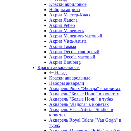
Краски акриловые
Наборы акрила
Акрил Мастер-Класс
Акрил Ладога
Акрил Pebeo
Акрил Малевичъ
Акрил Малевичъ матовый
Акрил Vista-Artista
Акрил Гамма
Акрил Decola глянцевый
Акрил Decola матовый
Акрил Brauberg
Краски акварельные
Назад
Краски акварельные
Наборы акварели
Акварель Pinax "Экстра" в кюветах
Акварель "Белые Ночи" в кюветах
Акварель "Белые Ночи" в тубах
Акварель "Ладога" в кюветах
Акварель Vista-Artista "Studio" в
кюветах
Акварель Royal Talens "Van Gogh" в
тубах
Акварель Малевичъ "Frida" в тубах