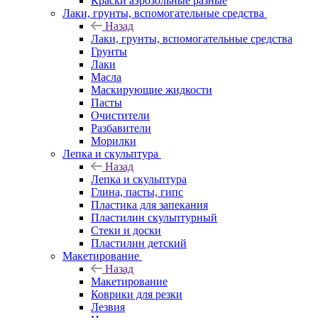
Краски аэрозольные разные
Лаки, грунты, вспомогательные средства
Назад
Лаки, грунты, вспомогательные средства
Грунты
Лаки
Масла
Маскирующие жидкости
Пасты
Очистители
Разбавители
Морилки
Лепка и скульптура
Назад
Лепка и скульптура
Глина, пасты, гипс
Пластика для запекания
Пластилин скульптурный
Стеки и доски
Пластилин детский
Макетирование
Назад
Макетирование
Коврики для резки
Лезвия