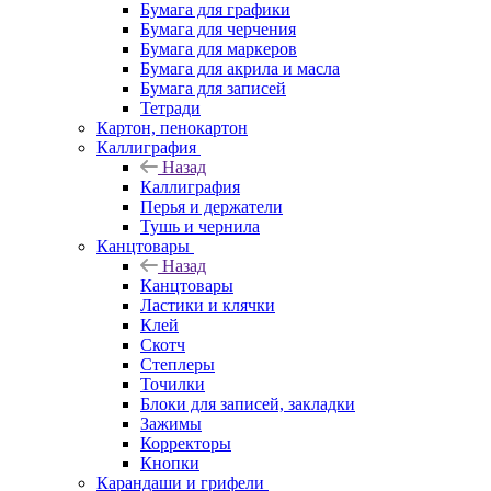
Бумага для графики
Бумага для черчения
Бумага для маркеров
Бумага для акрила и масла
Бумага для записей
Тетради
Картон, пенокартон
Каллиграфия
Назад
Каллиграфия
Перья и держатели
Тушь и чернила
Канцтовары
Назад
Канцтовары
Ластики и клячки
Клей
Скотч
Степлеры
Точилки
Блоки для записей, закладки
Зажимы
Корректоры
Кнопки
Карандаши и грифели