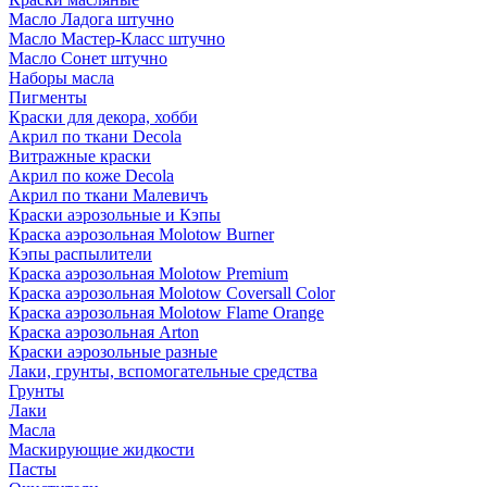
Масло Ладога штучно
Масло Мастер-Класс штучно
Масло Сонет штучно
Наборы масла
Пигменты
Краски для декора, хобби
Акрил по ткани Decola
Витражные краски
Акрил по коже Decola
Акрил по ткани Малевичъ
Краски аэрозольные и Кэпы
Краска аэрозольная Molotow Burner
Кэпы распылители
Краска аэрозольная Molotow Premium
Краска аэрозольная Molotow Coversall Color
Краска аэрозольная Molotow Flame Orange
Краска аэрозольная Arton
Краски аэрозольные разные
Лаки, грунты, вспомогательные средства
Грунты
Лаки
Масла
Маскирующие жидкости
Пасты