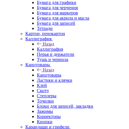
Бумага для графики
Бумага для черчения
Бумага для маркеров
Бумага для акрила и масла
Бумага для записей
Тетради
Картон, пенокартон
Каллиграфия
Назад
Каллиграфия
Перья и держатели
Тушь и чернила
Канцтовары
Назад
Канцтовары
Ластики и клячки
Клей
Скотч
Степлеры
Точилки
Блоки для записей, закладки
Зажимы
Корректоры
Кнопки
Карандаши и грифели