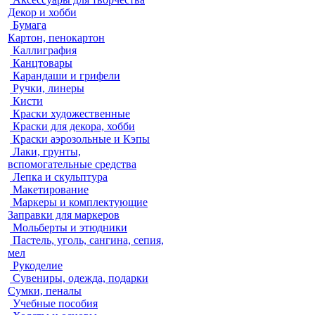
Декор и хобби
Бумага
Картон, пенокартон
Каллиграфия
Канцтовары
Карандаши и грифели
Ручки, линеры
Кисти
Краски художественные
Краски для декора, хобби
Краски аэрозольные и Кэпы
Лаки, грунты,
вспомогательные средства
Лепка и скульптура
Макетирование
Маркеры и комплектующие
Заправки для маркеров
Мольберты и этюдники
Пастель, уголь, сангина, сепия,
мел
Рукоделие
Сувениры, одежда, подарки
Сумки, пеналы
Учебные пособия