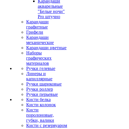
Карандаши
акварельные
"Белые ночи"
Pro штучно
Карандаши
графитные
Грифели
Карандаши
механические
Карандаши цветные
Наборы
графических
материалов
Ручки гелевые
Линеры и
капиллярные
Ручки шариковые
Ручки роллер
Ручки перьевые
Кисти белка
Кисти колонок
Кисти
поролоновые,
губки, валики
Кисти с резервуаром