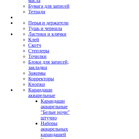
масла
Бумага для записей
Тетради
Перья и держатели
Тушь и чернила
Ластики и клячки
Клей
Скотч
Степлеры
Точилки
Блоки для записей,
закладки
Зажимы
Корректоры
Кнопки
Карандаши
акварельные
Карандаши
акварельные
"Белые ночи"
штучно
Наборы
акварельных
карандашей