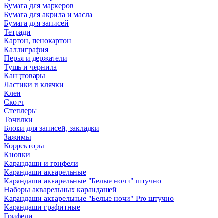
Бумага для маркеров
Бумага для акрила и масла
Бумага для записей
Тетради
Картон, пенокартон
Каллиграфия
Перья и держатели
Тушь и чернила
Канцтовары
Ластики и клячки
Клей
Скотч
Степлеры
Точилки
Блоки для записей, закладки
Зажимы
Корректоры
Кнопки
Карандаши и грифели
Карандаши акварельные
Карандаши акварельные "Белые ночи" штучно
Наборы акварельных карандашей
Карандаши акварельные "Белые ночи" Pro штучно
Карандаши графитные
Грифели