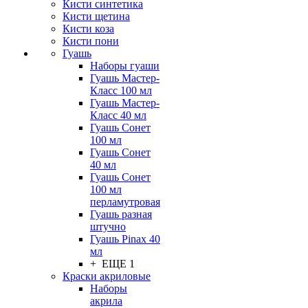
Кисти синтетика
Кисти щетина
Кисти коза
Кисти пони
Гуашь
Наборы гуаши
Гуашь Мастер-
Класс 100 мл
Гуашь Мастер-
Класс 40 мл
Гуашь Сонет
100 мл
Гуашь Сонет
40 мл
Гуашь Сонет
100 мл
перламутровая
Гуашь разная
штучно
Гуашь Pinax 40
мл
+ ЕЩЕ 1
Краски акриловые
Наборы
акрила