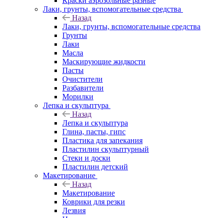
Краски аэрозольные разные
Лаки, грунты, вспомогательные средства
Назад
Лаки, грунты, вспомогательные средства
Грунты
Лаки
Масла
Маскирующие жидкости
Пасты
Очистители
Разбавители
Морилки
Лепка и скульптура
Назад
Лепка и скульптура
Глина, пасты, гипс
Пластика для запекания
Пластилин скульптурный
Стеки и доски
Пластилин детский
Макетирование
Назад
Макетирование
Коврики для резки
Лезвия