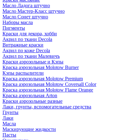
Масло Ладога штучно
Масло Мастер-Класс штучно
Масло Сонет штучно
Наборы масла
Пигменты
Краски для декора, хобби
Акрил по ткани Decola
Витражные краски
Акрил по коже Decola
Акрил по ткани Малевичъ
Краски аэрозольные и Кэпы
Краска аэрозольная Molotow Burner
Кэпы распылители
Краска аэрозольная Molotow Premium
Краска аэрозольная Molotow Coversall Color
Краска аэрозольная Molotow Flame Orange
Краска аэрозольная Arton
Краски аэрозольные разные
Лаки, грунты, вспомогательные средства
Грунты
Лаки
Масла
Маскирующие жидкости
Пасты