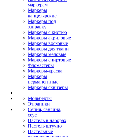
маркерам
Маркеры
канцелярские
Маркеры под
заправку
Маркеры с кистью
Маркеры акриловые
Маркеры восковые
Маркеры для ткани
Маркеры меловые
Маркеры спиртовые
Фломастеры
Маркеры-краска
Маркеры
перманентные
Маркеры сквизеры
Мольберты
Этюдники
Сепия, сангина,
соус
Пастель в наборах
Пастель штучно
Пастельные
карандаши штучно