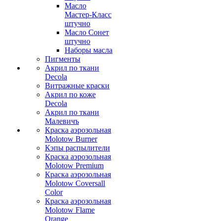
Масло
Мастер-Класс
штучно
Масло Сонет
штучно
Наборы масла
Пигменты
Акрил по ткани
Decola
Витражные краски
Акрил по коже
Decola
Акрил по ткани
Малевичъ
Краска аэрозольная
Molotow Burner
Кэпы распылители
Краска аэрозольная
Molotow Premium
Краска аэрозольная
Molotow Coversall
Color
Краска аэрозольная
Molotow Flame
Orange