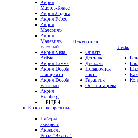
Акрил
Мастер-Класс
Акрил Ладога
Акрил Pebeo
Акрил
Малевичъ
Акрил
Малевичъ
Покупателю
матовый
Инфо
Акрил Vista-
Оплата
Artista
Доставка
Реп
Акрил Гамма
Дисконт
Бло
Акрил Decola
Подарочная
Шк
глянцевый
карта
Вак
Акрил Decola
Гарантия
Кон
матовый
Организациям
Акрил
Brauberg
+ ЕЩЕ 4
Краски акварельные
Наборы
акварели
Акварель
Pinax "Экстра"