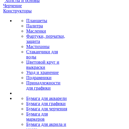
Холсты и основы
Черчение
Конструкторы
Планшеты
Палитра
Масленки
Фартуки, перчатки,
защита
Мастихины
Стаканчики для
воды
Цветовой круг и
выкраски
Уход и хранение
Подрамники
Принадлежности
для графики
Бумага для акварели
Бумага для графики
Бумага для черчения
Бумага для
маркеров
Бумага для акрила и