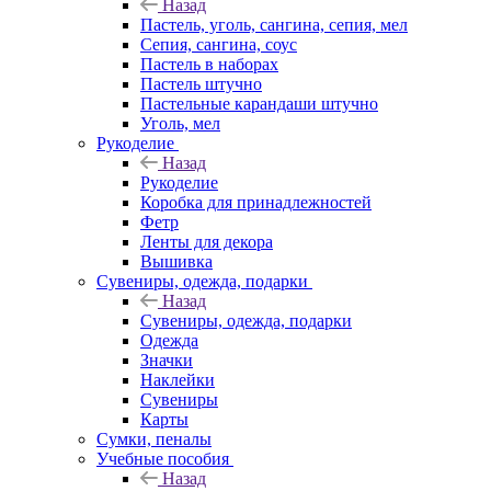
Назад
Пастель, уголь, сангина, сепия, мел
Сепия, сангина, соус
Пастель в наборах
Пастель штучно
Пастельные карандаши штучно
Уголь, мел
Рукоделие
Назад
Рукоделие
Коробка для принадлежностей
Фетр
Ленты для декора
Вышивка
Сувениры, одежда, подарки
Назад
Сувениры, одежда, подарки
Одежда
Значки
Наклейки
Сувениры
Карты
Сумки, пеналы
Учебные пособия
Назад