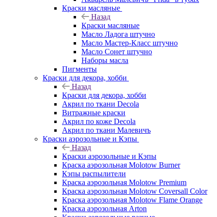
Краски масляные
Назад
Краски масляные
Масло Ладога штучно
Масло Мастер-Класс штучно
Масло Сонет штучно
Наборы масла
Пигменты
Краски для декора, хобби
Назад
Краски для декора, хобби
Акрил по ткани Decola
Витражные краски
Акрил по коже Decola
Акрил по ткани Малевичъ
Краски аэрозольные и Кэпы
Назад
Краски аэрозольные и Кэпы
Краска аэрозольная Molotow Burner
Кэпы распылители
Краска аэрозольная Molotow Premium
Краска аэрозольная Molotow Coversall Color
Краска аэрозольная Molotow Flame Orange
Краска аэрозольная Arton