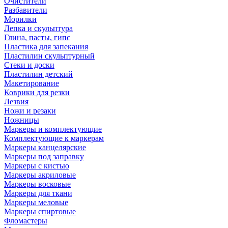
Очистители
Разбавители
Морилки
Лепка и скульптура
Глина, пасты, гипс
Пластика для запекания
Пластилин скульптурный
Стеки и доски
Пластилин детский
Макетирование
Коврики для резки
Лезвия
Ножи и резаки
Ножницы
Маркеры и комплектующие
Комплектующие к маркерам
Маркеры канцелярские
Маркеры под заправку
Маркеры с кистью
Маркеры акриловые
Маркеры восковые
Маркеры для ткани
Маркеры меловые
Маркеры спиртовые
Фломастеры