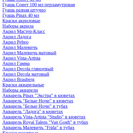
Гуашь Сонет 100 мл перламутровая
Гуашь разная штучно
Гуашь Pinax 40 мл
Краски акриловые
Наборы акрила
Акрил Мастер-Класс
Акрил Ладога
Акрил Pebeo
Акрил Малевичъ
Акрил Малевичъ матовый
Акрил Vista-Artista
Акрил Гамма
Акрил Decola глянцевый
Акрил Decola матовый
Акрил Brauberg
Краски акварельные
Наборы акварели
Акварель Pinax "Экстра" в кюветах
Акварель "Белые Ночи" в кюветах
Акварель "Белые Ночи" в тубах
Акварель "Ладога" в кюветах
Акварель Vista-Artista "Studio" в кюветах
Акварель Royal Talens "Van Gogh" в тубах
Акварель Малевичъ "Frida" в тубах
Краски масляные