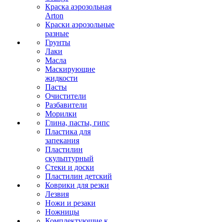
Краска аэрозольная
Arton
Краски аэрозольные
разные
Грунты
Лаки
Масла
Маскирующие
жидкости
Пасты
Очистители
Разбавители
Морилки
Глина, пасты, гипс
Пластика для
запекания
Пластилин
скульптурный
Стеки и доски
Пластилин детский
Коврики для резки
Лезвия
Ножи и резаки
Ножницы
Комплектующие к