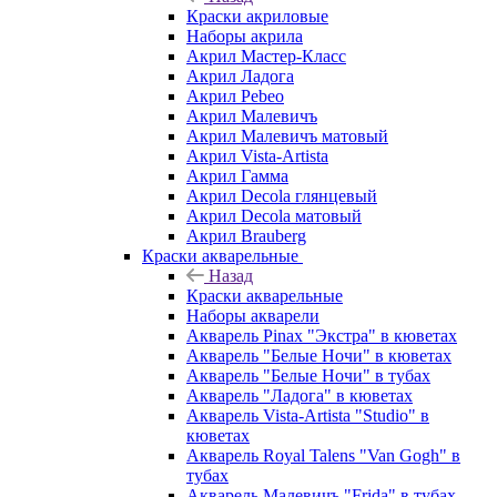
Краски акриловые
Наборы акрила
Акрил Мастер-Класс
Акрил Ладога
Акрил Pebeo
Акрил Малевичъ
Акрил Малевичъ матовый
Акрил Vista-Artista
Акрил Гамма
Акрил Decola глянцевый
Акрил Decola матовый
Акрил Brauberg
Краски акварельные
Назад
Краски акварельные
Наборы акварели
Акварель Pinax "Экстра" в кюветах
Акварель "Белые Ночи" в кюветах
Акварель "Белые Ночи" в тубах
Акварель "Ладога" в кюветах
Акварель Vista-Artista "Studio" в
кюветах
Акварель Royal Talens "Van Gogh" в
тубах
Акварель Малевичъ "Frida" в тубах