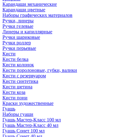
Карандаши механические
Карандаши цветные
Наборы графических материалов
Ручки, линеры
Ручки гелевые
Линеры и капиллярные
Ручки шариковые
Ручки роллер
Ручки перьевые
Кисти
Кисти белка
Кисти колонок
Кисти поролоновые, губки, валики
Кисти с резервуаром
Кисти синтетика
Кисти щетина
Кисти коза
Кисти пони
Краски художественные
Гуашь
Наборы гуаши
Гуашь Мастер-Класс 100 мл
Гуашь Мастер-Класс 40 мл
Гуашь Сонет 100 мл
Гуашь Сонет 40 мл