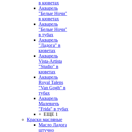
в кюветах
Акварель
"Белые Ночи"
в кюветах
Акварель
"Белые Ночи"
в тубах
Акварель
"Ладога" в
кюветах
Акварель
Vista-Artista
"Studio" в
кюветах
Акварель
Royal Talens
"Van Gogh" в
тубах
Акварель
Малевичъ
"Frida" в тубах
+ ЕЩЕ 1
Краски масляные
Масло Ладога
штучно