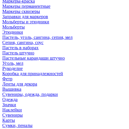
Маркеры-краска
Маркеры перманентные
Маркеры сквизеры
Заправки для маркеров
Мольберты и этюдники
Мольберты
Этюдники
Пастель, уголь, сангина, сепия, мел
Сепия, сангина, соус
Пастель в наборах
Пастель штучно
Пастельные карандаши штучно
Уголь, мел
Рукоделие
Коробка для принадлежностей
Фетр
Ленты для декора
Вышивка
Сувениры, одежда, подарки
Одежда
Значки
Наклейки
Сувениры
Карты
Сумки, пеналы