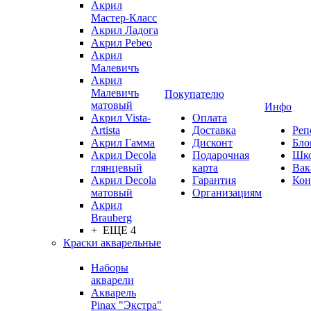
Акрил
Мастер-Класс
Акрил Ладога
Акрил Pebeo
Акрил
Малевичъ
Акрил
Малевичъ
Покупателю
матовый
Инфо
Акрил Vista-
Оплата
Artista
Доставка
Реп
Акрил Гамма
Дисконт
Бло
Акрил Decola
Подарочная
Шк
глянцевый
карта
Вак
Акрил Decola
Гарантия
Кон
матовый
Организациям
Акрил
Brauberg
+ ЕЩЕ 4
Краски акварельные
Наборы
акварели
Акварель
Pinax "Экстра"