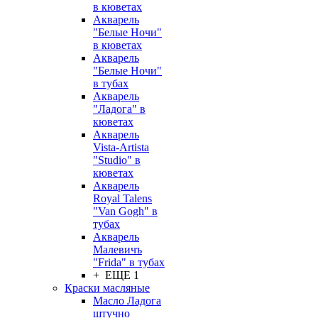
в кюветах
Акварель
"Белые Ночи"
в кюветах
Акварель
"Белые Ночи"
в тубах
Акварель
"Ладога" в
кюветах
Акварель
Vista-Artista
"Studio" в
кюветах
Акварель
Royal Talens
"Van Gogh" в
тубах
Акварель
Малевичъ
"Frida" в тубах
+ ЕЩЕ 1
Краски масляные
Масло Ладога
штучно