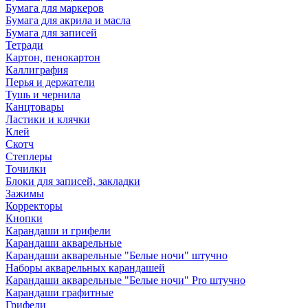
Бумага для маркеров
Бумага для акрила и масла
Бумага для записей
Тетради
Картон, пенокартон
Каллиграфия
Перья и держатели
Тушь и чернила
Канцтовары
Ластики и клячки
Клей
Скотч
Степлеры
Точилки
Блоки для записей, закладки
Зажимы
Корректоры
Кнопки
Карандаши и грифели
Карандаши акварельные
Карандаши акварельные "Белые ночи" штучно
Наборы акварельных карандашей
Карандаши акварельные "Белые ночи" Pro штучно
Карандаши графитные
Грифели