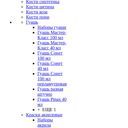
Кисти синтетика
Кисти щетина
Кисти коза
Кисти пони
Гуашь
Наборы гуаши
Гуашь Мастер-
Класс 100 мл
Гуашь Мастер-
Класс 40 мл
Гуашь Сонет
100 мл
Гуашь Сонет
40 мл
Гуашь Сонет
100 мл
перламутровая
Гуашь разная
штучно
Гуашь Pinax 40
мл
+ ЕЩЕ 1
Краски акриловые
Наборы
акрила