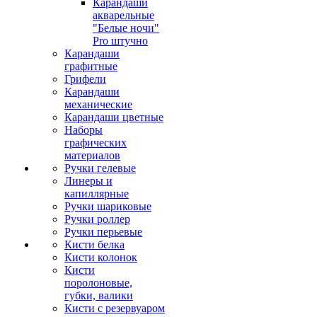
Карандаши
акварельные
"Белые ночи"
Pro штучно
Карандаши
графитные
Грифели
Карандаши
механические
Карандаши цветные
Наборы
графических
материалов
Ручки гелевые
Линеры и
капиллярные
Ручки шариковые
Ручки роллер
Ручки перьевые
Кисти белка
Кисти колонок
Кисти
поролоновые,
губки, валики
Кисти с резервуаром