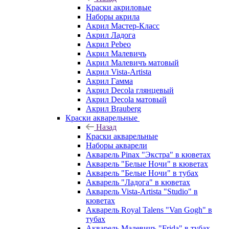
Краски акриловые
Наборы акрила
Акрил Мастер-Класс
Акрил Ладога
Акрил Pebeo
Акрил Малевичъ
Акрил Малевичъ матовый
Акрил Vista-Artista
Акрил Гамма
Акрил Decola глянцевый
Акрил Decola матовый
Акрил Brauberg
Краски акварельные
Назад
Краски акварельные
Наборы акварели
Акварель Pinax "Экстра" в кюветах
Акварель "Белые Ночи" в кюветах
Акварель "Белые Ночи" в тубах
Акварель "Ладога" в кюветах
Акварель Vista-Artista "Studio" в
кюветах
Акварель Royal Talens "Van Gogh" в
тубах
Акварель Малевичъ "Frida" в тубах