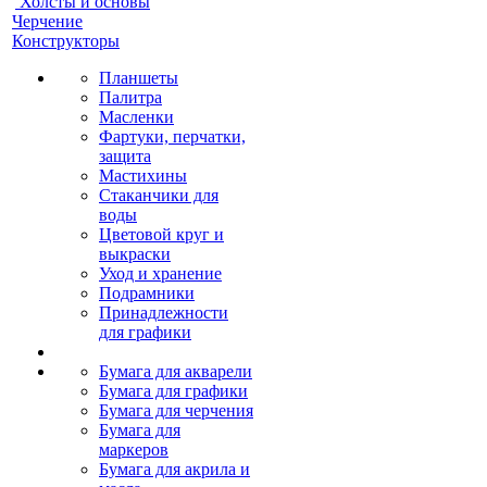
Холсты и основы
Черчение
Конструкторы
Планшеты
Палитра
Масленки
Фартуки, перчатки,
защита
Мастихины
Стаканчики для
воды
Цветовой круг и
выкраски
Уход и хранение
Подрамники
Принадлежности
для графики
Бумага для акварели
Бумага для графики
Бумага для черчения
Бумага для
маркеров
Бумага для акрила и