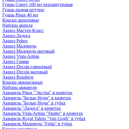
Гуашь Сонет 100 мл перламутровая
Гуашь разная штучно
Гуашь Pinax 40 мл
Краски акриловые
Наборы акрила
Акрил Мастер-Класс
Акрил Ладога
Акрил Pebeo
Акрил Малевичъ
Акрил Малевичъ матовый
Акрил Vista-Artista
Акрил Гамма
Акрил Decola глянцевый
Акрил Decola матовый
Акрил Brauberg
Краски акварельные
Наборы акварели
Акварель Pinax "Экстра" в кюветах
Акварель "Белые Ночи" в кюветах
Акварель "Белые Ночи" в тубах
Акварель "Ладога" в кюветах
Акварель Vista-Artista "Studio" в кюветах
Акварель Royal Talens "Van Gogh" в тубах
Акварель Малевичъ "Frida" в тубах
Краски масляные