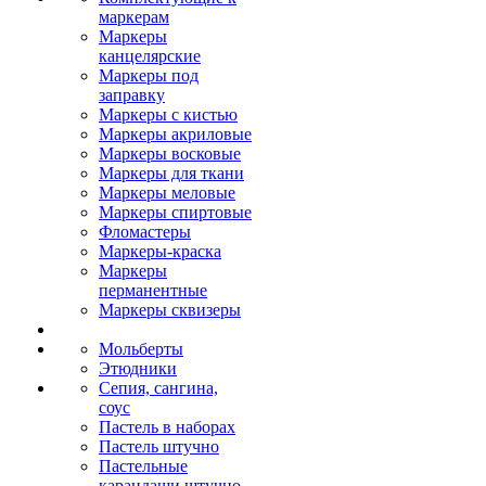
маркерам
Маркеры
канцелярские
Маркеры под
заправку
Маркеры с кистью
Маркеры акриловые
Маркеры восковые
Маркеры для ткани
Маркеры меловые
Маркеры спиртовые
Фломастеры
Маркеры-краска
Маркеры
перманентные
Маркеры сквизеры
Мольберты
Этюдники
Сепия, сангина,
соус
Пастель в наборах
Пастель штучно
Пастельные
карандаши штучно