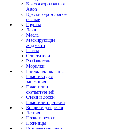
Краска аэрозольная
Arton
Краски аэрозольные
разные
Грунты
Лаки
Масла
Маскирующие
жидкости
Пасты
Очистители
Разбавители
Морилки
Глина, пасты, гипс
Пластика для
запекания
Пластилин
скульптурный
Стеки и доски
Пластилин детский
Коврики для резки
Лезвия
Ножи и резаки
Ножницы
Комплектующие к