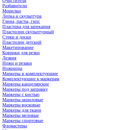
Очистители
Разбавители
Морилки
Лепка и скульптура
Глина, пасты, гипс
Пластика для запекания
Пластилин скульптурный
Стеки и доски
Пластилин детский
Макетирование
Коврики для резки
Лезвия
Ножи и резаки
Ножницы
Маркеры и комплектующие
Комплектующие к маркерам
Маркеры канцелярские
Маркеры под заправку
Маркеры с кистью
Маркеры акриловые
Маркеры восковые
Маркеры для ткани
Маркеры меловые
Маркеры спиртовые
Фломастеры