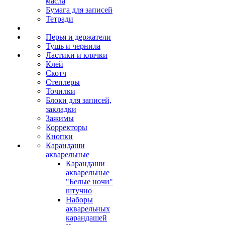
масла
Бумага для записей
Тетради
Перья и держатели
Тушь и чернила
Ластики и клячки
Клей
Скотч
Степлеры
Точилки
Блоки для записей,
закладки
Зажимы
Корректоры
Кнопки
Карандаши
акварельные
Карандаши
акварельные
"Белые ночи"
штучно
Наборы
акварельных
карандашей