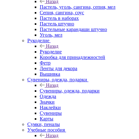
Назад
Пастель, уголь, сангина, сепия, мел
Сепия, сангина, соус
Пастель в наборах
Пастель штучно
Пастельные карандаши штучно
Уголь, мел
Рукоделие
Назад
Рукоделие
Коробка для принадлежностей
Фетр
Ленты для декора
Вышивка
Сувениры, одежда, подарки
Назад
Сувениры, одежда, подарки
Одежда
Значки
Наклейки
Сувениры
Карты
Сумки, пеналы
Учебные пособия
Назад