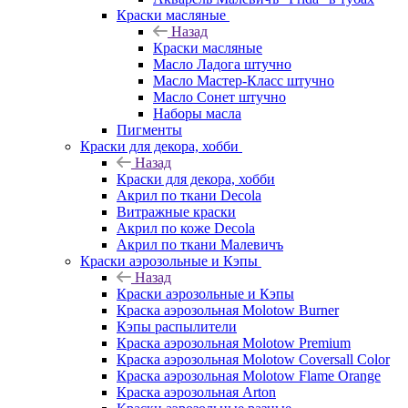
Краски масляные
Назад
Краски масляные
Масло Ладога штучно
Масло Мастер-Класс штучно
Масло Сонет штучно
Наборы масла
Пигменты
Краски для декора, хобби
Назад
Краски для декора, хобби
Акрил по ткани Decola
Витражные краски
Акрил по коже Decola
Акрил по ткани Малевичъ
Краски аэрозольные и Кэпы
Назад
Краски аэрозольные и Кэпы
Краска аэрозольная Molotow Burner
Кэпы распылители
Краска аэрозольная Molotow Premium
Краска аэрозольная Molotow Coversall Color
Краска аэрозольная Molotow Flame Orange
Краска аэрозольная Arton