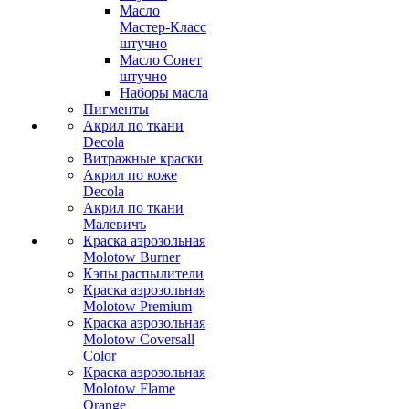
Масло
Мастер-Класс
штучно
Масло Сонет
штучно
Наборы масла
Пигменты
Акрил по ткани
Decola
Витражные краски
Акрил по коже
Decola
Акрил по ткани
Малевичъ
Краска аэрозольная
Molotow Burner
Кэпы распылители
Краска аэрозольная
Molotow Premium
Краска аэрозольная
Molotow Coversall
Color
Краска аэрозольная
Molotow Flame
Orange