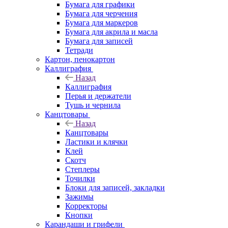
Бумага для графики
Бумага для черчения
Бумага для маркеров
Бумага для акрила и масла
Бумага для записей
Тетради
Картон, пенокартон
Каллиграфия
Назад
Каллиграфия
Перья и держатели
Тушь и чернила
Канцтовары
Назад
Канцтовары
Ластики и клячки
Клей
Скотч
Степлеры
Точилки
Блоки для записей, закладки
Зажимы
Корректоры
Кнопки
Карандаши и грифели