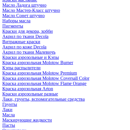
Масло Ладога штучно
Масло Мастер-Класс штучно
Масло Сонет штучно
Наборы масла
Пигменты
Краски для декора, хобби
Акрил по ткани Decola
Витражные краски
Акрил по коже Decola
Акрил по ткани Малевичъ
Краски аэрозольные и Кэпы
Краска аэрозольная Molotow Burner
Кэпы распылители
Краска аэрозольная Molotow Premium
Краска аэрозольная Molotow Coversall Color
Краска аэрозольная Molotow Flame Orange
Краска аэрозольная Arton
Краски аэрозольные разные
Лаки, грунты, вспомогательные средства
Грунты
Лаки
Масла
Маскирующие жидкости
Пасты