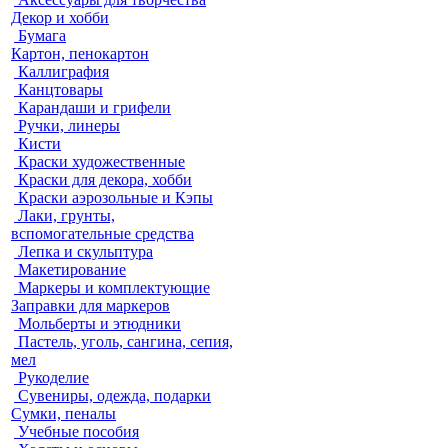
Декор и хобби
Бумага
Картон, пенокартон
Каллиграфия
Канцтовары
Карандаши и грифели
Ручки, линеры
Кисти
Краски художественные
Краски для декора, хобби
Краски аэрозольные и Кэпы
Лаки, грунты,
вспомогательные средства
Лепка и скульптура
Макетирование
Маркеры и комплектующие
Заправки для маркеров
Мольберты и этюдники
Пастель, уголь, сангина, сепия,
мел
Рукоделие
Сувениры, одежда, подарки
Сумки, пеналы
Учебные пособия