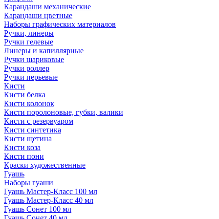
Карандаши механические
Карандаши цветные
Наборы графических материалов
Ручки, линеры
Ручки гелевые
Линеры и капиллярные
Ручки шариковые
Ручки роллер
Ручки перьевые
Кисти
Кисти белка
Кисти колонок
Кисти поролоновые, губки, валики
Кисти с резервуаром
Кисти синтетика
Кисти щетина
Кисти коза
Кисти пони
Краски художественные
Гуашь
Наборы гуаши
Гуашь Мастер-Класс 100 мл
Гуашь Мастер-Класс 40 мл
Гуашь Сонет 100 мл
Гуашь Сонет 40 мл