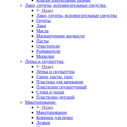
Краски аэрозольные разные
Лаки, грунты, вспомогательные средства
Назад
Лаки, грунты, вспомогательные средства
Грунты
Лаки
Масла
Маскирующие жидкости
Пасты
Очистители
Разбавители
Морилки
Лепка и скульптура
Назад
Лепка и скульптура
Глина, пасты, гипс
Пластика для запекания
Пластилин скульптурный
Стеки и доски
Пластилин детский
Макетирование
Назад
Макетирование
Коврики для резки
Лезвия