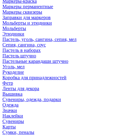
Маркеры-краска
Маркеры перманентные
Маркеры сквизеры
Заправки для маркеров
Мольберты и этюдники
Мольберты
Этюдники
Пастель, уголь, сангина, сепия, мел
Сепия, сангина, соус
Пастель в наборах
Пастель штучно
Пастельные карандаши штучно
Уголь, мел
Рукоделие
Коробка для принадлежностей
Фетр
Ленты для декора
Вышивка
Сувениры, одежда, подарки
Одежда
Значки
Наклейки
Сувениры
Карты
Сумки, пеналы