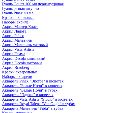
Гуашь Сонет 100 мл перламутровая
Гуашь разная штучно
Гуашь Pinax 40 мл
Краски акриловые
Наборы акрила
Акрил Мастер-Класс
Акрил Ладога
Акрил Pebeo
Акрил Малевичъ
Акрил Малевичъ матовый
Акрил Vista-Artista
Акрил Гамма
Акрил Decola глянцевый
Акрил Decola матовый
Акрил Brauberg
Краски акварельные
Наборы акварели
Акварель Pinax "Экстра" в кюветах
Акварель "Белые Ночи" в кюветах
Акварель "Белые Ночи" в тубах
Акварель "Ладога" в кюветах
Акварель Vista-Artista "Studio" в кюветах
Акварель Royal Talens "Van Gogh" в тубах
Акварель Малевичъ "Frida" в тубах
Краски масляные