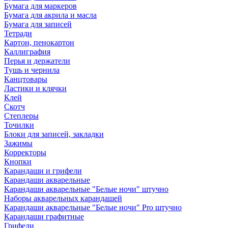
Бумага для маркеров
Бумага для акрила и масла
Бумага для записей
Тетради
Картон, пенокартон
Каллиграфия
Перья и держатели
Тушь и чернила
Канцтовары
Ластики и клячки
Клей
Скотч
Степлеры
Точилки
Блоки для записей, закладки
Зажимы
Корректоры
Кнопки
Карандаши и грифели
Карандаши акварельные
Карандаши акварельные "Белые ночи" штучно
Наборы акварельных карандашей
Карандаши акварельные "Белые ночи" Pro штучно
Карандаши графитные
Грифели