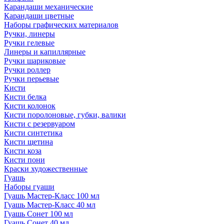
Карандаши механические
Карандаши цветные
Наборы графических материалов
Ручки, линеры
Ручки гелевые
Линеры и капиллярные
Ручки шариковые
Ручки роллер
Ручки перьевые
Кисти
Кисти белка
Кисти колонок
Кисти поролоновые, губки, валики
Кисти с резервуаром
Кисти синтетика
Кисти щетина
Кисти коза
Кисти пони
Краски художественные
Гуашь
Наборы гуаши
Гуашь Мастер-Класс 100 мл
Гуашь Мастер-Класс 40 мл
Гуашь Сонет 100 мл
Гуашь Сонет 40 мл