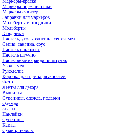
Маркеры-краска
Маркеры перманентные
Маркеры сквизеры
Заправки для маркеров
Мольберты и этюдники
Мольберты
Этюдники
Пастель, уголь, сангина, сепия, мел
Сепия, сангина, соус
Пастель в наборах
Пастель штучно
Пастельные карандаши штучно
Уголь, мел
Рукоделие
Коробка для принадлежностей
Фетр
Ленты для декора
Вышивка
Сувениры, одежда, подарки
Одежда
Значки
Наклейки
Сувениры
Карты
Сумки, пеналы