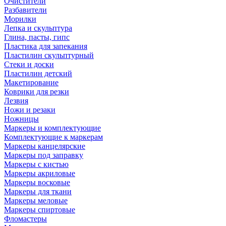
Очистители
Разбавители
Морилки
Лепка и скульптура
Глина, пасты, гипс
Пластика для запекания
Пластилин скульптурный
Стеки и доски
Пластилин детский
Макетирование
Коврики для резки
Лезвия
Ножи и резаки
Ножницы
Маркеры и комплектующие
Комплектующие к маркерам
Маркеры канцелярские
Маркеры под заправку
Маркеры с кистью
Маркеры акриловые
Маркеры восковые
Маркеры для ткани
Маркеры меловые
Маркеры спиртовые
Фломастеры