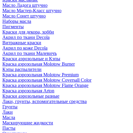
Масло Ладога штучно
Масло Мастер-Класс штучно
Масло Сонет штучно
Наборы масла
Пигменты
Краски для декора, хобби
Акрил по ткани Decola
Витражные краски
Акрил по коже Decola
Акрил по ткани Малевичъ
Краски аэрозольные и Кэпы
Краска аэрозольная Molotow Burner
Кэпы распылители
Краска аэрозольная Molotow Premium
Краска аэрозольная Molotow Coversall Color
Краска аэрозольная Molotow Flame Orange
Краска аэрозольная Arton
Краски аэрозольные разные
Лаки, грунты, вспомогательные средства
Грунты
Лаки
Масла
Маскирующие жидкости
Пасты