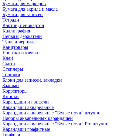
Бумага для маркеров
Бумага для акрила и масла
Бумага для записей
Тетради
Картон, пенокартон
Каллиграфия
Перья и держатели
Тушь и чернила
Канцтовары
Ластики и клячки
Клей
Скотч
Степлеры
Точилки
Блоки для записей, закладки
Зажимы
Корректоры
Кнопки
Карандаши и грифели
Карандаши акварельные
Карандаши акварельные "Белые ночи" штучно
Наборы акварельных карандашей
Карандаши акварельные "Белые ночи" Pro штучно
Карандаши графитные
Грифели