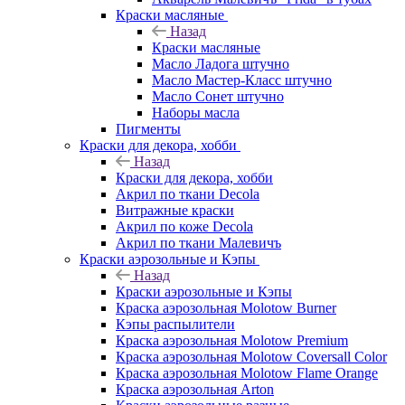
Краски масляные
Назад
Краски масляные
Масло Ладога штучно
Масло Мастер-Класс штучно
Масло Сонет штучно
Наборы масла
Пигменты
Краски для декора, хобби
Назад
Краски для декора, хобби
Акрил по ткани Decola
Витражные краски
Акрил по коже Decola
Акрил по ткани Малевичъ
Краски аэрозольные и Кэпы
Назад
Краски аэрозольные и Кэпы
Краска аэрозольная Molotow Burner
Кэпы распылители
Краска аэрозольная Molotow Premium
Краска аэрозольная Molotow Coversall Color
Краска аэрозольная Molotow Flame Orange
Краска аэрозольная Arton