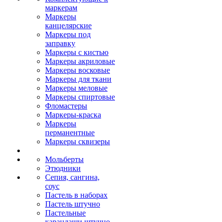
маркерам
Маркеры
канцелярские
Маркеры под
заправку
Маркеры с кистью
Маркеры акриловые
Маркеры восковые
Маркеры для ткани
Маркеры меловые
Маркеры спиртовые
Фломастеры
Маркеры-краска
Маркеры
перманентные
Маркеры сквизеры
Мольберты
Этюдники
Сепия, сангина,
соус
Пастель в наборах
Пастель штучно
Пастельные
карандаши штучно