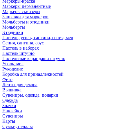
Маркеры-краска
Маркеры перманентные
Маркеры сквизеры
Заправки для маркеров
Мольберты и этюдники
Мольберты
Этюдники
Пастель, уголь, сангина, сепия, мел
Сепия, сангина, соус
Пастель в наборах
Пастель штучно
Пастельные карандаши штучно
Уголь, мел
Рукоделие
Коробка для принадлежностей
Фетр
Ленты для декора
Вышивка
Сувениры, одежда, подарки
Одежда
Значки
Наклейки
Сувениры
Карты
Сумки, пеналы