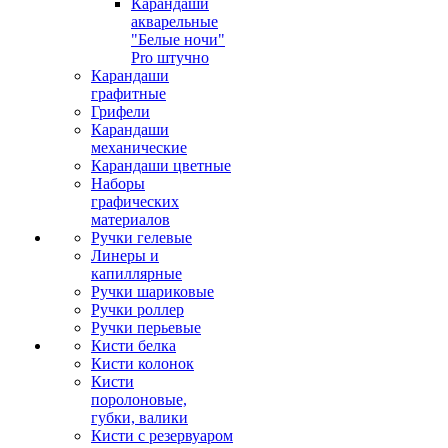
Карандаши
акварельные
"Белые ночи"
Pro штучно
Карандаши
графитные
Грифели
Карандаши
механические
Карандаши цветные
Наборы
графических
материалов
Ручки гелевые
Линеры и
капиллярные
Ручки шариковые
Ручки роллер
Ручки перьевые
Кисти белка
Кисти колонок
Кисти
поролоновые,
губки, валики
Кисти с резервуаром