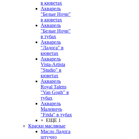
в кюветах
Акварель
"Белые Ночи"
в кюветах
Акварель
"Белые Ночи"
в тубах
Акварель
"Ладога" в
кюветах
Акварель
Vista-Artista
"Studio" в
кюветах
Акварель
Royal Talens
"Van Gogh" в
тубах
Акварель
Малевичъ
"Frida" в тубах
+ ЕЩЕ 1
Краски масляные
Масло Ладога
штучно