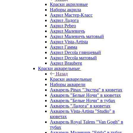
Краски акриловые
Наборы акрила
Акрил Мастер-Класс
Акрил Ладога
Акрил Pebeo
Акрил Малевичъ
Акрил Малевичъ матовый
Акрил Vista-Artista
Акрил Гамма
Акрил Decola глянцевый
Акрил Decola матовый
Акрил Brauberg
Краски акварельные
Назад
Краски акварельные
Наборы акварели
Акварель Pinax "Экстра" в кюветах
Акварель "Белые Ночи" в кюветах
Акварель "Белые Ночи" в тубах
Акварель "Ладога" в кюветах
Акварель Vista-Artista "Studio" в
кюветах
Акварель Royal Talens "Van Gogh" в
тубах
Акварель Малевичъ "Frida" в тубах