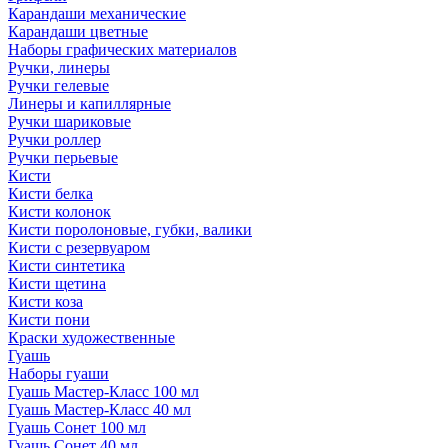
Карандаши механические
Карандаши цветные
Наборы графических материалов
Ручки, линеры
Ручки гелевые
Линеры и капиллярные
Ручки шариковые
Ручки роллер
Ручки перьевые
Кисти
Кисти белка
Кисти колонок
Кисти поролоновые, губки, валики
Кисти с резервуаром
Кисти синтетика
Кисти щетина
Кисти коза
Кисти пони
Краски художественные
Гуашь
Наборы гуаши
Гуашь Мастер-Класс 100 мл
Гуашь Мастер-Класс 40 мл
Гуашь Сонет 100 мл
Гуашь Сонет 40 мл