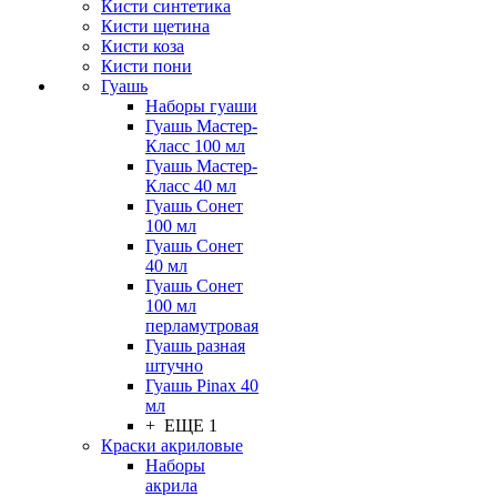
Кисти синтетика
Кисти щетина
Кисти коза
Кисти пони
Гуашь
Наборы гуаши
Гуашь Мастер-
Класс 100 мл
Гуашь Мастер-
Класс 40 мл
Гуашь Сонет
100 мл
Гуашь Сонет
40 мл
Гуашь Сонет
100 мл
перламутровая
Гуашь разная
штучно
Гуашь Pinax 40
мл
+ ЕЩЕ 1
Краски акриловые
Наборы
акрила