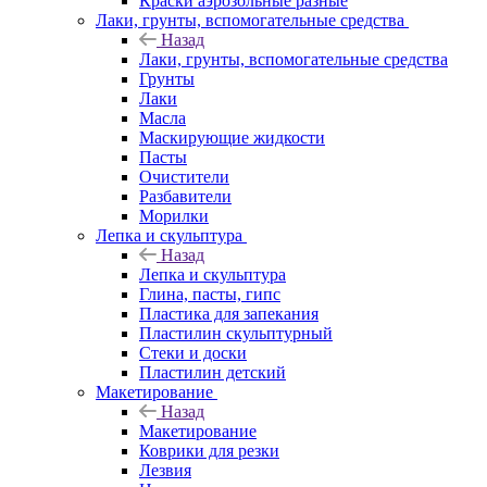
Краски аэрозольные разные
Лаки, грунты, вспомогательные средства
Назад
Лаки, грунты, вспомогательные средства
Грунты
Лаки
Масла
Маскирующие жидкости
Пасты
Очистители
Разбавители
Морилки
Лепка и скульптура
Назад
Лепка и скульптура
Глина, пасты, гипс
Пластика для запекания
Пластилин скульптурный
Стеки и доски
Пластилин детский
Макетирование
Назад
Макетирование
Коврики для резки
Лезвия