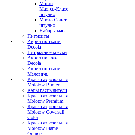
Масло
Мастер-Класс
штучно
Масло Сонет
штучно
Наборы масла
Пигменты
Акрил по ткани
Decola
Витражные краски
Акрил по коже
Decola
Акрил по ткани
Малевичъ
Краска аэрозольная
Molotow Burner
Кэпы распылители
Краска аэрозольная
Molotow Premium
Краска аэрозольная
Molotow Coversall
Color
Краска аэрозольная
Molotow Flame
Orange