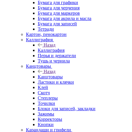
Бумага для графики
Бумага для черчения
Бумага для маркеров
Бумага для акрила и масла
Бумага для записей
Тетради
Картон, пенокартон
Каллиграфия
Назад
Каллиграфия
Перья и держатели
Тушь и чернила
Канцтовары
Назад
Канцтовары
Ластики и клячки
Клей
Скотч
Степлеры
Точилки
Блоки для записей, закладки
Зажимы
Корректоры
Кнопки
Карандаши и грифели