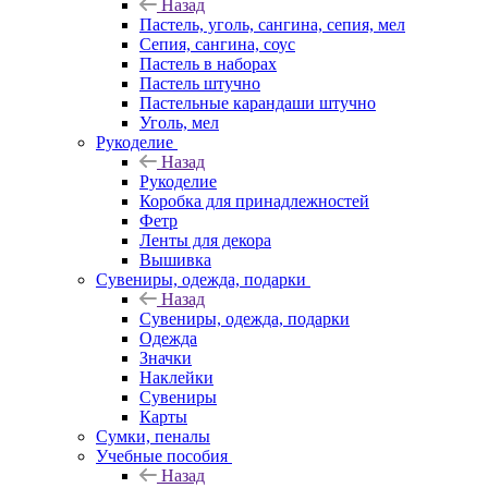
Назад
Пастель, уголь, сангина, сепия, мел
Сепия, сангина, соус
Пастель в наборах
Пастель штучно
Пастельные карандаши штучно
Уголь, мел
Рукоделие
Назад
Рукоделие
Коробка для принадлежностей
Фетр
Ленты для декора
Вышивка
Сувениры, одежда, подарки
Назад
Сувениры, одежда, подарки
Одежда
Значки
Наклейки
Сувениры
Карты
Сумки, пеналы
Учебные пособия
Назад