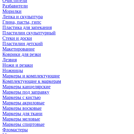
Очистители
Разбавители
Морилки
Лепка и скульптура
Глина, пасты, гипс
Пластика для запекания
Пластилин скульптурный
Стеки и доски
Пластилин детский
Макетирование
Коврики для резки
Лезвия
Ножи и резаки
Ножницы
Маркеры и комплектующие
Комплектующие к маркерам
Маркеры канцелярские
Маркеры под заправку
Маркеры с кистью
Маркеры акриловые
Маркеры восковые
Маркеры для ткани
Маркеры меловые
Маркеры спиртовые
Фломастеры