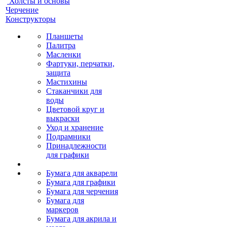
Холсты и основы
Черчение
Конструкторы
Планшеты
Палитра
Масленки
Фартуки, перчатки,
защита
Мастихины
Стаканчики для
воды
Цветовой круг и
выкраски
Уход и хранение
Подрамники
Принадлежности
для графики
Бумага для акварели
Бумага для графики
Бумага для черчения
Бумага для
маркеров
Бумага для акрила и