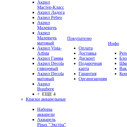
Акрил
Мастер-Класс
Акрил Ладога
Акрил Pebeo
Акрил
Малевичъ
Акрил
Малевичъ
Покупателю
матовый
Инфо
Акрил Vista-
Оплата
Artista
Доставка
Реп
Акрил Гамма
Дисконт
Бло
Акрил Decola
Подарочная
Шк
глянцевый
карта
Вак
Акрил Decola
Гарантия
Кон
матовый
Организациям
Акрил
Brauberg
+ ЕЩЕ 4
Краски акварельные
Наборы
акварели
Акварель
Pinax "Экстра"