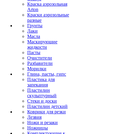
Краска аэрозольная
Arton
Краски аэрозольные
разные
Грунты
Лаки
Масла
Маскирующие
жидкости
Пасты
Очистители
Разбавители
Морилки
Глина, пасты, гипс
Пластика для
запекания
Пластилин
скульптурный
Стеки и доски
Пластилин детский
Коврики для резки
Лезвия
Ножи и резаки
Ножницы
Комплектующие к