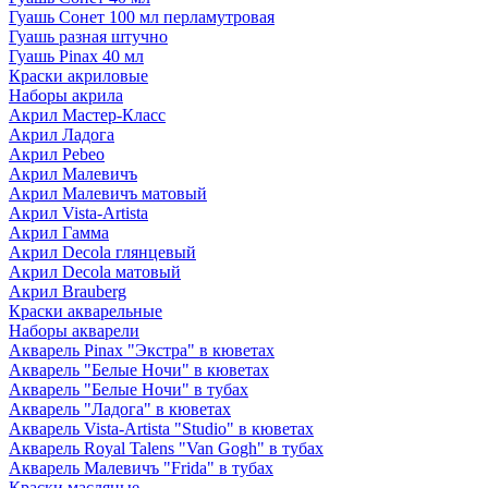
Гуашь Сонет 100 мл перламутровая
Гуашь разная штучно
Гуашь Pinax 40 мл
Краски акриловые
Наборы акрила
Акрил Мастер-Класс
Акрил Ладога
Акрил Pebeo
Акрил Малевичъ
Акрил Малевичъ матовый
Акрил Vista-Artista
Акрил Гамма
Акрил Decola глянцевый
Акрил Decola матовый
Акрил Brauberg
Краски акварельные
Наборы акварели
Акварель Pinax "Экстра" в кюветах
Акварель "Белые Ночи" в кюветах
Акварель "Белые Ночи" в тубах
Акварель "Ладога" в кюветах
Акварель Vista-Artista "Studio" в кюветах
Акварель Royal Talens "Van Gogh" в тубах
Акварель Малевичъ "Frida" в тубах
Краски масляные