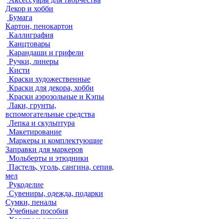
Декор и хобби
Бумага
Картон, пенокартон
Каллиграфия
Канцтовары
Карандаши и грифели
Ручки, линеры
Кисти
Краски художественные
Краски для декора, хобби
Краски аэрозольные и Кэпы
Лаки, грунты,
вспомогательные средства
Лепка и скульптура
Макетирование
Маркеры и комплектующие
Заправки для маркеров
Мольберты и этюдники
Пастель, уголь, сангина, сепия,
мел
Рукоделие
Сувениры, одежда, подарки
Сумки, пеналы
Учебные пособия