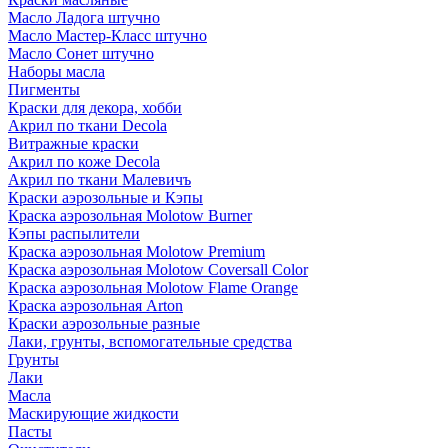
Масло Ладога штучно
Масло Мастер-Класс штучно
Масло Сонет штучно
Наборы масла
Пигменты
Краски для декора, хобби
Акрил по ткани Decola
Витражные краски
Акрил по коже Decola
Акрил по ткани Малевичъ
Краски аэрозольные и Кэпы
Краска аэрозольная Molotow Burner
Кэпы распылители
Краска аэрозольная Molotow Premium
Краска аэрозольная Molotow Coversall Color
Краска аэрозольная Molotow Flame Orange
Краска аэрозольная Arton
Краски аэрозольные разные
Лаки, грунты, вспомогательные средства
Грунты
Лаки
Масла
Маскирующие жидкости
Пасты