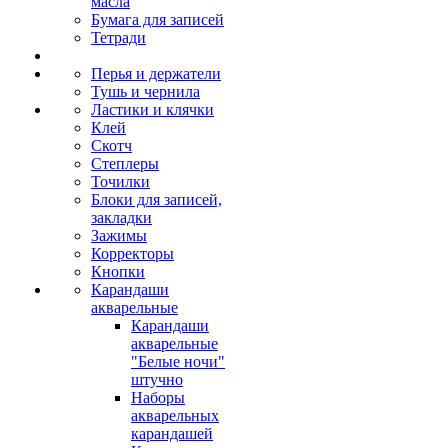
масла
Бумага для записей
Тетради
Перья и держатели
Тушь и чернила
Ластики и клячки
Клей
Скотч
Степлеры
Точилки
Блоки для записей,
закладки
Зажимы
Корректоры
Кнопки
Карандаши
акварельные
Карандаши
акварельные
"Белые ночи"
штучно
Наборы
акварельных
карандашей