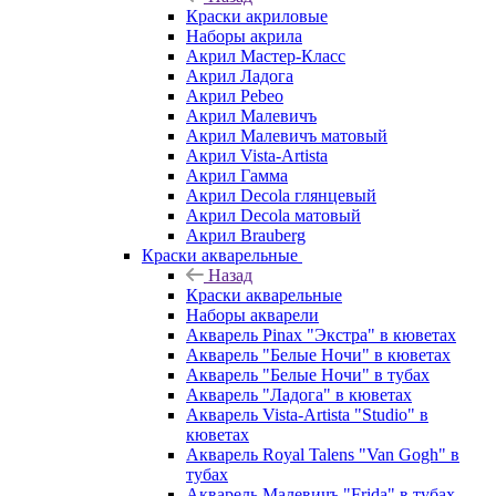
Краски акриловые
Наборы акрила
Акрил Мастер-Класс
Акрил Ладога
Акрил Pebeo
Акрил Малевичъ
Акрил Малевичъ матовый
Акрил Vista-Artista
Акрил Гамма
Акрил Decola глянцевый
Акрил Decola матовый
Акрил Brauberg
Краски акварельные
Назад
Краски акварельные
Наборы акварели
Акварель Pinax "Экстра" в кюветах
Акварель "Белые Ночи" в кюветах
Акварель "Белые Ночи" в тубах
Акварель "Ладога" в кюветах
Акварель Vista-Artista "Studio" в
кюветах
Акварель Royal Talens "Van Gogh" в
тубах
Акварель Малевичъ "Frida" в тубах