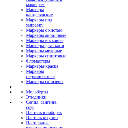
маркерам
Маркеры
канцелярские
Маркеры под
заправку
Маркеры с кистью
Маркеры акриловые
Маркеры восковые
Маркеры для ткани
Маркеры меловые
Маркеры спиртовые
Фломастеры
Маркеры-краска
Маркеры
перманентные
Маркеры сквизеры
Мольберты
Этюдники
Сепия, сангина,
соус
Пастель в наборах
Пастель штучно
Пастельные
карандаши штучно