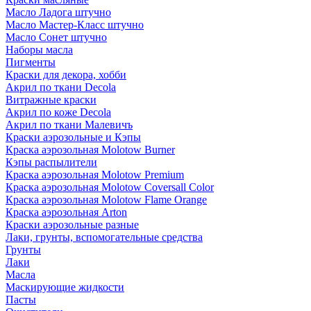
Масло Ладога штучно
Масло Мастер-Класс штучно
Масло Сонет штучно
Наборы масла
Пигменты
Краски для декора, хобби
Акрил по ткани Decola
Витражные краски
Акрил по коже Decola
Акрил по ткани Малевичъ
Краски аэрозольные и Кэпы
Краска аэрозольная Molotow Burner
Кэпы распылители
Краска аэрозольная Molotow Premium
Краска аэрозольная Molotow Coversall Color
Краска аэрозольная Molotow Flame Orange
Краска аэрозольная Arton
Краски аэрозольные разные
Лаки, грунты, вспомогательные средства
Грунты
Лаки
Масла
Маскирующие жидкости
Пасты