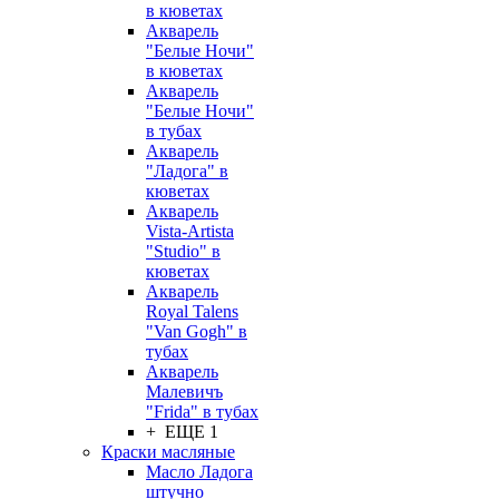
в кюветах
Акварель
"Белые Ночи"
в кюветах
Акварель
"Белые Ночи"
в тубах
Акварель
"Ладога" в
кюветах
Акварель
Vista-Artista
"Studio" в
кюветах
Акварель
Royal Talens
"Van Gogh" в
тубах
Акварель
Малевичъ
"Frida" в тубах
+ ЕЩЕ 1
Краски масляные
Масло Ладога
штучно