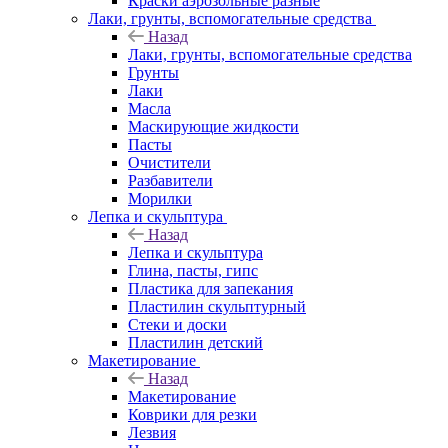
Краски аэрозольные разные
Лаки, грунты, вспомогательные средства
Назад
Лаки, грунты, вспомогательные средства
Грунты
Лаки
Масла
Маскирующие жидкости
Пасты
Очистители
Разбавители
Морилки
Лепка и скульптура
Назад
Лепка и скульптура
Глина, пасты, гипс
Пластика для запекания
Пластилин скульптурный
Стеки и доски
Пластилин детский
Макетирование
Назад
Макетирование
Коврики для резки
Лезвия