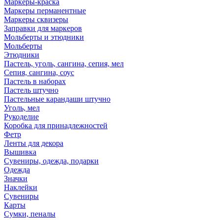
Маркеры-краска
Маркеры перманентные
Маркеры сквизеры
Заправки для маркеров
Мольберты и этюдники
Мольберты
Этюдники
Пастель, уголь, сангина, сепия, мел
Сепия, сангина, соус
Пастель в наборах
Пастель штучно
Пастельные карандаши штучно
Уголь, мел
Рукоделие
Коробка для принадлежностей
Фетр
Ленты для декора
Вышивка
Сувениры, одежда, подарки
Одежда
Значки
Наклейки
Сувениры
Карты
Сумки, пеналы