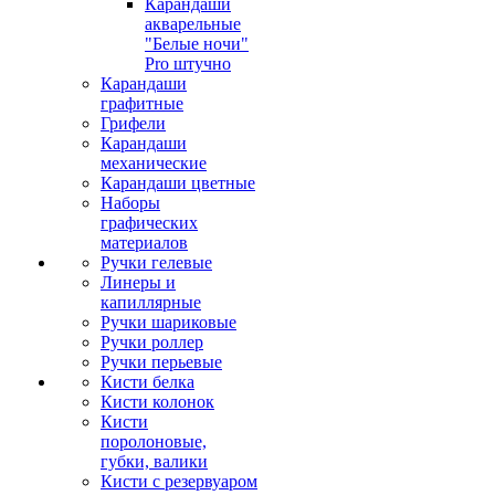
Карандаши
акварельные
"Белые ночи"
Pro штучно
Карандаши
графитные
Грифели
Карандаши
механические
Карандаши цветные
Наборы
графических
материалов
Ручки гелевые
Линеры и
капиллярные
Ручки шариковые
Ручки роллер
Ручки перьевые
Кисти белка
Кисти колонок
Кисти
поролоновые,
губки, валики
Кисти с резервуаром