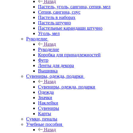
Назад
Пастель, уголь, сангина, сепия, мел
Сепия, сангина, соус
Пастель в наборах
Пастель штучно
Пастельные карандаши штучно
Уголь, мел
Рукоделие
Назад
Рукоделие
Коробка для принадлежностей
Фетр
Ленты для декора
Вышивка
Сувениры, одежда, подарки
Назад
Сувениры, одежда, подарки
Одежда
Значки
Наклейки
Сувениры
Карты
Сумки, пеналы
Учебные пособия
Назад