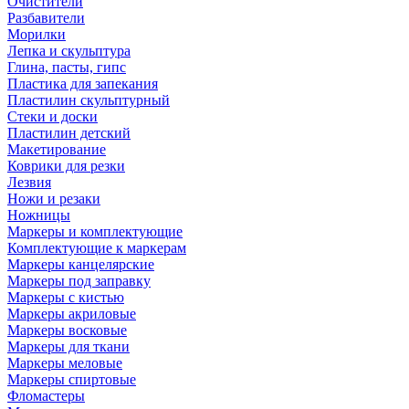
Очистители
Разбавители
Морилки
Лепка и скульптура
Глина, пасты, гипс
Пластика для запекания
Пластилин скульптурный
Стеки и доски
Пластилин детский
Макетирование
Коврики для резки
Лезвия
Ножи и резаки
Ножницы
Маркеры и комплектующие
Комплектующие к маркерам
Маркеры канцелярские
Маркеры под заправку
Маркеры с кистью
Маркеры акриловые
Маркеры восковые
Маркеры для ткани
Маркеры меловые
Маркеры спиртовые
Фломастеры