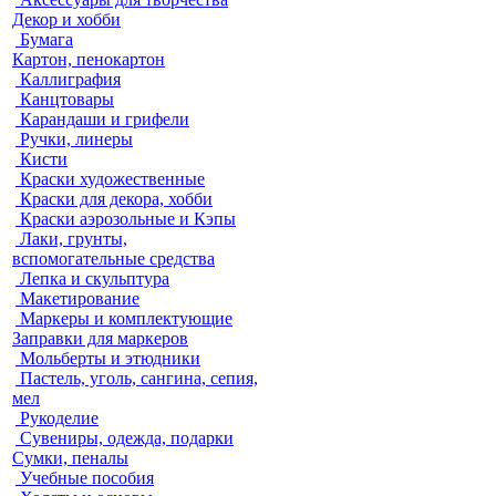
Декор и хобби
Бумага
Картон, пенокартон
Каллиграфия
Канцтовары
Карандаши и грифели
Ручки, линеры
Кисти
Краски художественные
Краски для декора, хобби
Краски аэрозольные и Кэпы
Лаки, грунты,
вспомогательные средства
Лепка и скульптура
Макетирование
Маркеры и комплектующие
Заправки для маркеров
Мольберты и этюдники
Пастель, уголь, сангина, сепия,
мел
Рукоделие
Сувениры, одежда, подарки
Сумки, пеналы
Учебные пособия