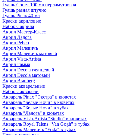
Гуашь Сонет 100 мл перламутровая
Гуашь разная штучно
Гуашь Pinax 40 мл
Краски акриловые
Наборы акрила
Акрил Мастер-Класс
Акрил Ладога
Акрил Pebeo
Акрил Малевичъ
Акрил Малевичъ матовый
Акрил Vista-Artista
Акрил Гамма
Акрил Decola глянцевый
Акрил Decola матовый
Акрил Brauberg
Краски акварельные
Наборы акварели
Акварель Pinax "Экстра" в кюветах
Акварель "Белые Ночи" в кюветах
Акварель "Белые Ночи" в тубах
Акварель "Ладога" в кюветах
Акварель Vista-Artista "Studio" в кюветах
Акварель Royal Talens "Van Gogh" в тубах
Акварель Малевичъ "Frida" в тубах
Краски масляные