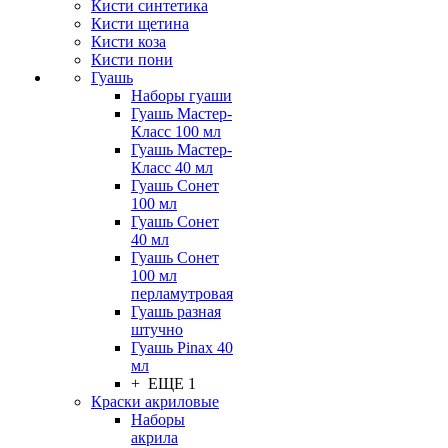
Кисти синтетика
Кисти щетина
Кисти коза
Кисти пони
Гуашь
Наборы гуаши
Гуашь Мастер-
Класс 100 мл
Гуашь Мастер-
Класс 40 мл
Гуашь Сонет
100 мл
Гуашь Сонет
40 мл
Гуашь Сонет
100 мл
перламутровая
Гуашь разная
штучно
Гуашь Pinax 40
мл
+ ЕЩЕ 1
Краски акриловые
Наборы
акрила