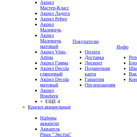
Акрил
Мастер-Класс
Акрил Ладога
Акрил Pebeo
Акрил
Малевичъ
Акрил
Малевичъ
Покупателю
матовый
Инфо
Акрил Vista-
Оплата
Artista
Доставка
Реп
Акрил Гамма
Дисконт
Бло
Акрил Decola
Подарочная
Шк
глянцевый
карта
Вак
Акрил Decola
Гарантия
Кон
матовый
Организациям
Акрил
Brauberg
+ ЕЩЕ 4
Краски акварельные
Наборы
акварели
Акварель
Pinax "Экстра"