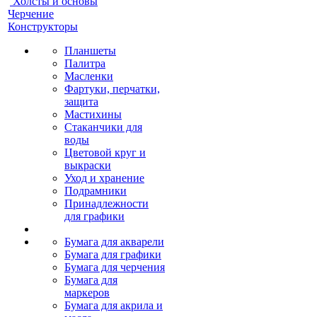
Холсты и основы
Черчение
Конструкторы
Планшеты
Палитра
Масленки
Фартуки, перчатки,
защита
Мастихины
Стаканчики для
воды
Цветовой круг и
выкраски
Уход и хранение
Подрамники
Принадлежности
для графики
Бумага для акварели
Бумага для графики
Бумага для черчения
Бумага для
маркеров
Бумага для акрила и