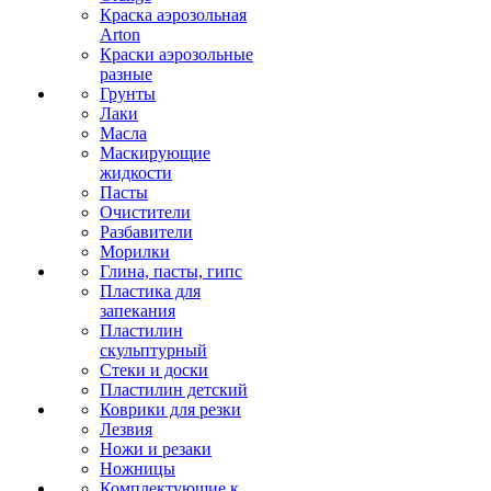
Краска аэрозольная
Arton
Краски аэрозольные
разные
Грунты
Лаки
Масла
Маскирующие
жидкости
Пасты
Очистители
Разбавители
Морилки
Глина, пасты, гипс
Пластика для
запекания
Пластилин
скульптурный
Стеки и доски
Пластилин детский
Коврики для резки
Лезвия
Ножи и резаки
Ножницы
Комплектующие к