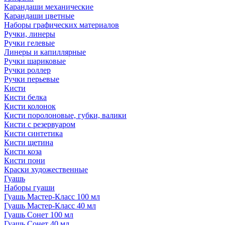
Карандаши механические
Карандаши цветные
Наборы графических материалов
Ручки, линеры
Ручки гелевые
Линеры и капиллярные
Ручки шариковые
Ручки роллер
Ручки перьевые
Кисти
Кисти белка
Кисти колонок
Кисти поролоновые, губки, валики
Кисти с резервуаром
Кисти синтетика
Кисти щетина
Кисти коза
Кисти пони
Краски художественные
Гуашь
Наборы гуаши
Гуашь Мастер-Класс 100 мл
Гуашь Мастер-Класс 40 мл
Гуашь Сонет 100 мл
Гуашь Сонет 40 мл