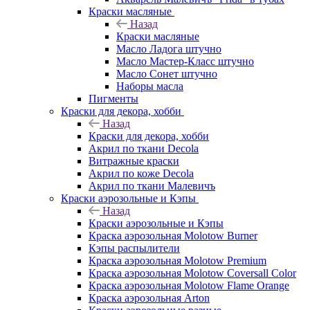
Краски масляные
Назад
Краски масляные
Масло Ладога штучно
Масло Мастер-Класс штучно
Масло Сонет штучно
Наборы масла
Пигменты
Краски для декора, хобби
Назад
Краски для декора, хобби
Акрил по ткани Decola
Витражные краски
Акрил по коже Decola
Акрил по ткани Малевичъ
Краски аэрозольные и Кэпы
Назад
Краски аэрозольные и Кэпы
Краска аэрозольная Molotow Burner
Кэпы распылители
Краска аэрозольная Molotow Premium
Краска аэрозольная Molotow Coversall Color
Краска аэрозольная Molotow Flame Orange
Краска аэрозольная Arton