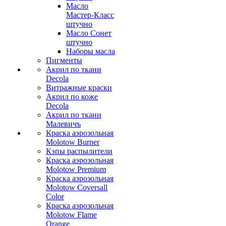
Масло
Мастер-Класс
штучно
Масло Сонет
штучно
Наборы масла
Пигменты
Акрил по ткани
Decola
Витражные краски
Акрил по коже
Decola
Акрил по ткани
Малевичъ
Краска аэрозольная
Molotow Burner
Кэпы распылители
Краска аэрозольная
Molotow Premium
Краска аэрозольная
Molotow Coversall
Color
Краска аэрозольная
Molotow Flame
Orange