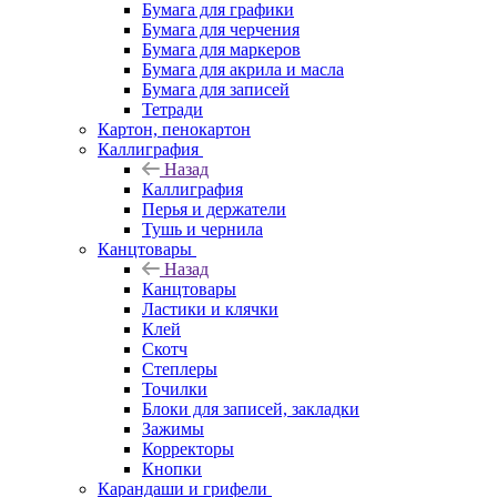
Бумага для графики
Бумага для черчения
Бумага для маркеров
Бумага для акрила и масла
Бумага для записей
Тетради
Картон, пенокартон
Каллиграфия
Назад
Каллиграфия
Перья и держатели
Тушь и чернила
Канцтовары
Назад
Канцтовары
Ластики и клячки
Клей
Скотч
Степлеры
Точилки
Блоки для записей, закладки
Зажимы
Корректоры
Кнопки
Карандаши и грифели