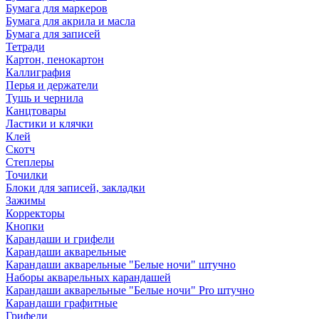
Бумага для маркеров
Бумага для акрила и масла
Бумага для записей
Тетради
Картон, пенокартон
Каллиграфия
Перья и держатели
Тушь и чернила
Канцтовары
Ластики и клячки
Клей
Скотч
Степлеры
Точилки
Блоки для записей, закладки
Зажимы
Корректоры
Кнопки
Карандаши и грифели
Карандаши акварельные
Карандаши акварельные "Белые ночи" штучно
Наборы акварельных карандашей
Карандаши акварельные "Белые ночи" Pro штучно
Карандаши графитные
Грифели