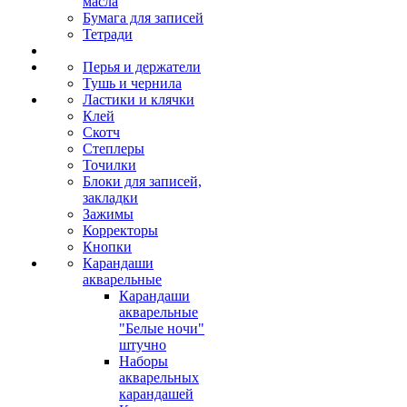
масла
Бумага для записей
Тетради
Перья и держатели
Тушь и чернила
Ластики и клячки
Клей
Скотч
Степлеры
Точилки
Блоки для записей,
закладки
Зажимы
Корректоры
Кнопки
Карандаши
акварельные
Карандаши
акварельные
"Белые ночи"
штучно
Наборы
акварельных
карандашей