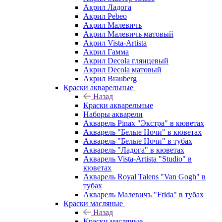
Акрил Ладога
Акрил Pebeo
Акрил Малевичъ
Акрил Малевичъ матовый
Акрил Vista-Artista
Акрил Гамма
Акрил Decola глянцевый
Акрил Decola матовый
Акрил Brauberg
Краски акварельные
Назад
Краски акварельные
Наборы акварели
Акварель Pinax "Экстра" в кюветах
Акварель "Белые Ночи" в кюветах
Акварель "Белые Ночи" в тубах
Акварель "Ладога" в кюветах
Акварель Vista-Artista "Studio" в
кюветах
Акварель Royal Talens "Van Gogh" в
тубах
Акварель Малевичъ "Frida" в тубах
Краски масляные
Назад
Краски масляные