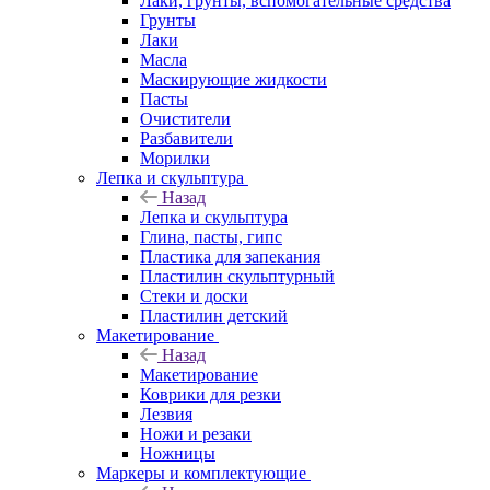
Лаки, грунты, вспомогательные средства
Грунты
Лаки
Масла
Маскирующие жидкости
Пасты
Очистители
Разбавители
Морилки
Лепка и скульптура
Назад
Лепка и скульптура
Глина, пасты, гипс
Пластика для запекания
Пластилин скульптурный
Стеки и доски
Пластилин детский
Макетирование
Назад
Макетирование
Коврики для резки
Лезвия
Ножи и резаки
Ножницы
Маркеры и комплектующие