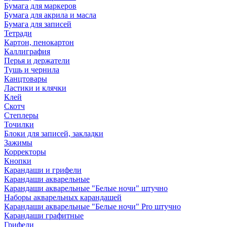
Бумага для маркеров
Бумага для акрила и масла
Бумага для записей
Тетради
Картон, пенокартон
Каллиграфия
Перья и держатели
Тушь и чернила
Канцтовары
Ластики и клячки
Клей
Скотч
Степлеры
Точилки
Блоки для записей, закладки
Зажимы
Корректоры
Кнопки
Карандаши и грифели
Карандаши акварельные
Карандаши акварельные "Белые ночи" штучно
Наборы акварельных карандашей
Карандаши акварельные "Белые ночи" Pro штучно
Карандаши графитные
Грифели