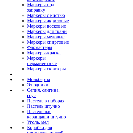
Маркеры под
заправку
Маркеры с кистью
Маркеры акриловые
Маркеры восковые
Маркеры для ткани
Маркеры меловые
Маркеры спиртовые
Фломастеры
Маркеры-краска
Маркеры
перманентные
Маркеры сквизеры
Мольберты
Этюдники
Сепия, сангина,
соус
Пастель в наборах
Пастель штучно
Пастельные
карандаши штучно
Уголь, мел
Коробка для
принадлежностей