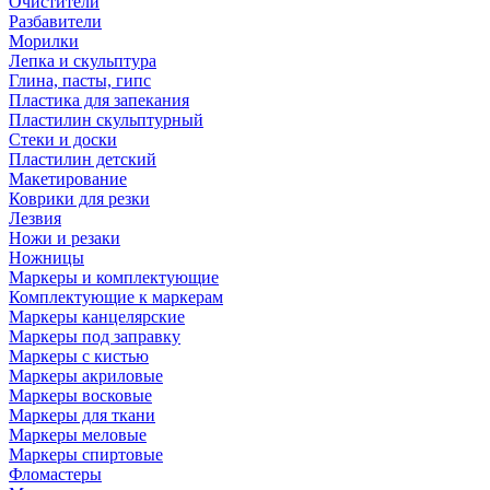
Очистители
Разбавители
Морилки
Лепка и скульптура
Глина, пасты, гипс
Пластика для запекания
Пластилин скульптурный
Стеки и доски
Пластилин детский
Макетирование
Коврики для резки
Лезвия
Ножи и резаки
Ножницы
Маркеры и комплектующие
Комплектующие к маркерам
Маркеры канцелярские
Маркеры под заправку
Маркеры с кистью
Маркеры акриловые
Маркеры восковые
Маркеры для ткани
Маркеры меловые
Маркеры спиртовые
Фломастеры