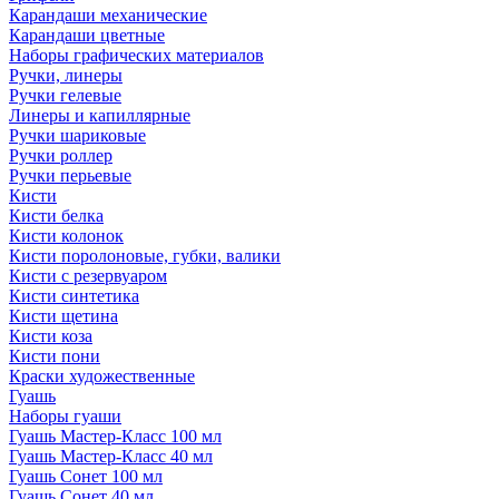
Карандаши механические
Карандаши цветные
Наборы графических материалов
Ручки, линеры
Ручки гелевые
Линеры и капиллярные
Ручки шариковые
Ручки роллер
Ручки перьевые
Кисти
Кисти белка
Кисти колонок
Кисти поролоновые, губки, валики
Кисти с резервуаром
Кисти синтетика
Кисти щетина
Кисти коза
Кисти пони
Краски художественные
Гуашь
Наборы гуаши
Гуашь Мастер-Класс 100 мл
Гуашь Мастер-Класс 40 мл
Гуашь Сонет 100 мл
Гуашь Сонет 40 мл