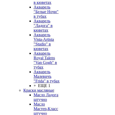
в кюветах
Акварель
"Белые Ночи"
в тубах
Акварель
"Ладога" в
кюветах
Акварель
Vista-Artista
"Studio" в
кюветах
Акварель
Royal Talens
"Van Gogh" в
тубах
Акварель
Малевичъ
"Frida" в тубах
+ ЕЩЕ 1
Краски масляные
Масло Ладога
штучно
Масло
Мастер-Класс
штучно