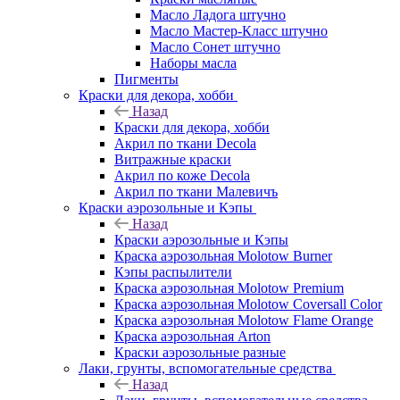
Масло Ладога штучно
Масло Мастер-Класс штучно
Масло Сонет штучно
Наборы масла
Пигменты
Краски для декора, хобби
Назад
Краски для декора, хобби
Акрил по ткани Decola
Витражные краски
Акрил по коже Decola
Акрил по ткани Малевичъ
Краски аэрозольные и Кэпы
Назад
Краски аэрозольные и Кэпы
Краска аэрозольная Molotow Burner
Кэпы распылители
Краска аэрозольная Molotow Premium
Краска аэрозольная Molotow Coversall Color
Краска аэрозольная Molotow Flame Orange
Краска аэрозольная Arton
Краски аэрозольные разные
Лаки, грунты, вспомогательные средства
Назад