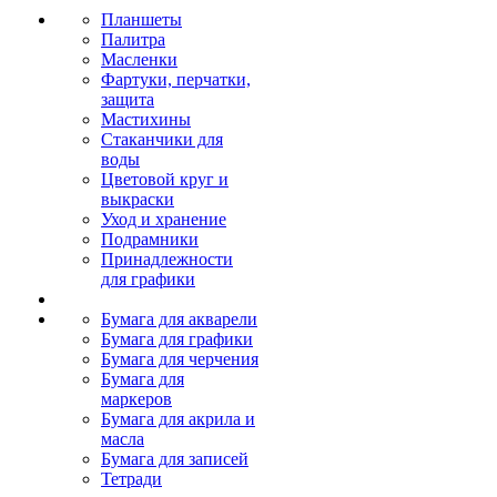
Планшеты
Палитра
Масленки
Фартуки, перчатки,
защита
Мастихины
Стаканчики для
воды
Цветовой круг и
выкраски
Уход и хранение
Подрамники
Принадлежности
для графики
Бумага для акварели
Бумага для графики
Бумага для черчения
Бумага для
маркеров
Бумага для акрила и
масла
Бумага для записей
Тетради