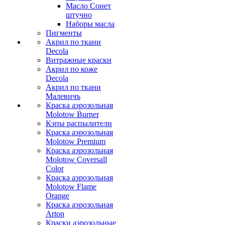
Масло Сонет
штучно
Наборы масла
Пигменты
Акрил по ткани
Decola
Витражные краски
Акрил по коже
Decola
Акрил по ткани
Малевичъ
Краска аэрозольная
Molotow Burner
Кэпы распылители
Краска аэрозольная
Molotow Premium
Краска аэрозольная
Molotow Coversall
Color
Краска аэрозольная
Molotow Flame
Orange
Краска аэрозольная
Arton
Краски аэрозольные