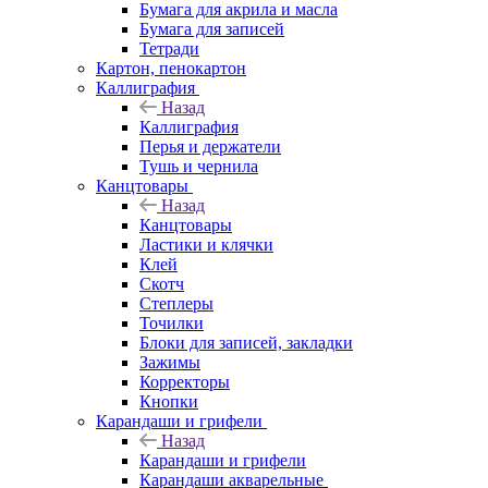
Бумага для акрила и масла
Бумага для записей
Тетради
Картон, пенокартон
Каллиграфия
Назад
Каллиграфия
Перья и держатели
Тушь и чернила
Канцтовары
Назад
Канцтовары
Ластики и клячки
Клей
Скотч
Степлеры
Точилки
Блоки для записей, закладки
Зажимы
Корректоры
Кнопки
Карандаши и грифели
Назад
Карандаши и грифели
Карандаши акварельные