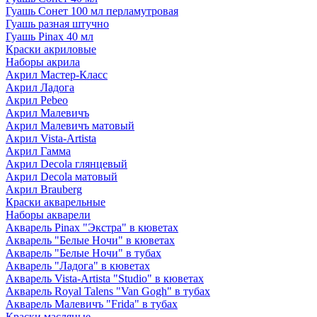
Гуашь Сонет 100 мл перламутровая
Гуашь разная штучно
Гуашь Pinax 40 мл
Краски акриловые
Наборы акрила
Акрил Мастер-Класс
Акрил Ладога
Акрил Pebeo
Акрил Малевичъ
Акрил Малевичъ матовый
Акрил Vista-Artista
Акрил Гамма
Акрил Decola глянцевый
Акрил Decola матовый
Акрил Brauberg
Краски акварельные
Наборы акварели
Акварель Pinax "Экстра" в кюветах
Акварель "Белые Ночи" в кюветах
Акварель "Белые Ночи" в тубах
Акварель "Ладога" в кюветах
Акварель Vista-Artista "Studio" в кюветах
Акварель Royal Talens "Van Gogh" в тубах
Акварель Малевичъ "Frida" в тубах
Краски масляные