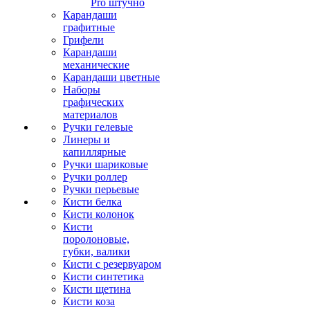
Pro штучно
Карандаши
графитные
Грифели
Карандаши
механические
Карандаши цветные
Наборы
графических
материалов
Ручки гелевые
Линеры и
капиллярные
Ручки шариковые
Ручки роллер
Ручки перьевые
Кисти белка
Кисти колонок
Кисти
поролоновые,
губки, валики
Кисти с резервуаром
Кисти синтетика
Кисти щетина
Кисти коза