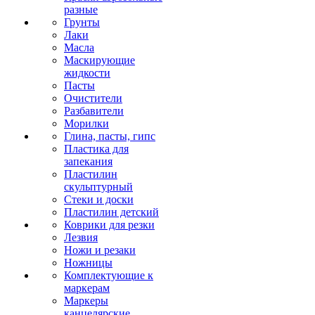
разные
Грунты
Лаки
Масла
Маскирующие
жидкости
Пасты
Очистители
Разбавители
Морилки
Глина, пасты, гипс
Пластика для
запекания
Пластилин
скульптурный
Стеки и доски
Пластилин детский
Коврики для резки
Лезвия
Ножи и резаки
Ножницы
Комплектующие к
маркерам
Маркеры
канцелярские