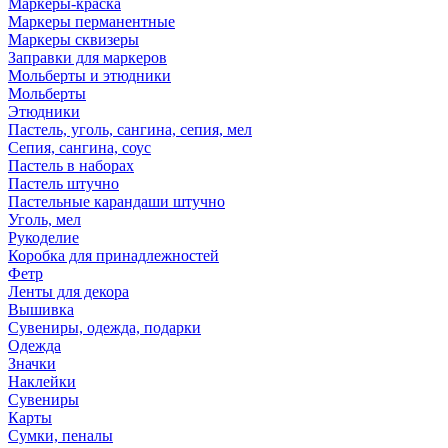
Маркеры-краска
Маркеры перманентные
Маркеры сквизеры
Заправки для маркеров
Мольберты и этюдники
Мольберты
Этюдники
Пастель, уголь, сангина, сепия, мел
Сепия, сангина, соус
Пастель в наборах
Пастель штучно
Пастельные карандаши штучно
Уголь, мел
Рукоделие
Коробка для принадлежностей
Фетр
Ленты для декора
Вышивка
Сувениры, одежда, подарки
Одежда
Значки
Наклейки
Сувениры
Карты
Сумки, пеналы