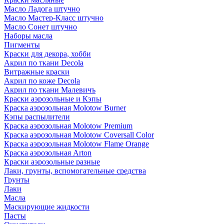
Масло Ладога штучно
Масло Мастер-Класс штучно
Масло Сонет штучно
Наборы масла
Пигменты
Краски для декора, хобби
Акрил по ткани Decola
Витражные краски
Акрил по коже Decola
Акрил по ткани Малевичъ
Краски аэрозольные и Кэпы
Краска аэрозольная Molotow Burner
Кэпы распылители
Краска аэрозольная Molotow Premium
Краска аэрозольная Molotow Coversall Color
Краска аэрозольная Molotow Flame Orange
Краска аэрозольная Arton
Краски аэрозольные разные
Лаки, грунты, вспомогательные средства
Грунты
Лаки
Масла
Маскирующие жидкости
Пасты