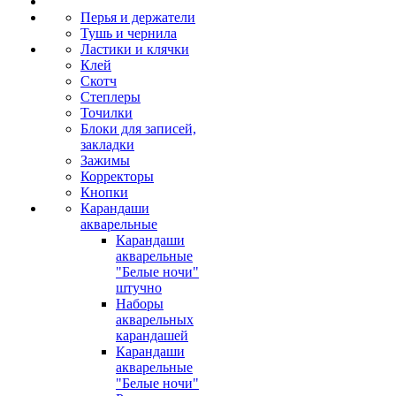
Перья и держатели
Тушь и чернила
Ластики и клячки
Клей
Скотч
Степлеры
Точилки
Блоки для записей,
закладки
Зажимы
Корректоры
Кнопки
Карандаши
акварельные
Карандаши
акварельные
"Белые ночи"
штучно
Наборы
акварельных
карандашей
Карандаши
акварельные
"Белые ночи"