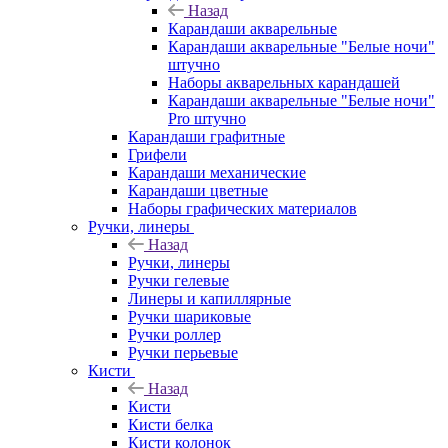
Назад
Карандаши акварельные
Карандаши акварельные "Белые ночи"
штучно
Наборы акварельных карандашей
Карандаши акварельные "Белые ночи"
Pro штучно
Карандаши графитные
Грифели
Карандаши механические
Карандаши цветные
Наборы графических материалов
Ручки, линеры
Назад
Ручки, линеры
Ручки гелевые
Линеры и капиллярные
Ручки шариковые
Ручки роллер
Ручки перьевые
Кисти
Назад
Кисти
Кисти белка
Кисти колонок