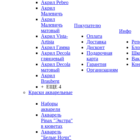
Акрил Pebeo
Акрил
Малевичъ
Акрил
Малевичъ
Покупателю
матовый
Инфо
Акрил Vista-
Оплата
Artista
Доставка
Реп
Акрил Гамма
Дисконт
Бло
Акрил Decola
Подарочная
Шк
глянцевый
карта
Вак
Акрил Decola
Гарантия
Кон
матовый
Организациям
Акрил
Brauberg
+ ЕЩЕ 4
Краски акварельные
Наборы
акварели
Акварель
Pinax "Экстра"
в кюветах
Акварель
"Белые Ночи"