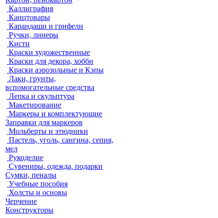
Каллиграфия
Канцтовары
Карандаши и грифели
Ручки, линеры
Кисти
Краски художественные
Краски для декора, хобби
Краски аэрозольные и Кэпы
Лаки, грунты,
вспомогательные средства
Лепка и скульптура
Макетирование
Маркеры и комплектующие
Заправки для маркеров
Мольберты и этюдники
Пастель, уголь, сангина, сепия,
мел
Рукоделие
Сувениры, одежда, подарки
Сумки, пеналы
Учебные пособия
Холсты и основы
Черчение
Конструкторы