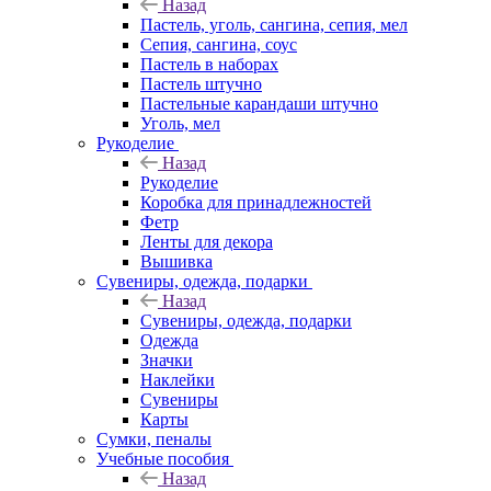
Назад
Пастель, уголь, сангина, сепия, мел
Сепия, сангина, соус
Пастель в наборах
Пастель штучно
Пастельные карандаши штучно
Уголь, мел
Рукоделие
Назад
Рукоделие
Коробка для принадлежностей
Фетр
Ленты для декора
Вышивка
Сувениры, одежда, подарки
Назад
Сувениры, одежда, подарки
Одежда
Значки
Наклейки
Сувениры
Карты
Сумки, пеналы
Учебные пособия
Назад