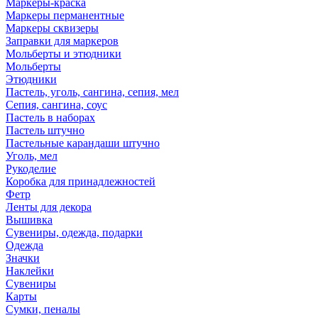
Маркеры-краска
Маркеры перманентные
Маркеры сквизеры
Заправки для маркеров
Мольберты и этюдники
Мольберты
Этюдники
Пастель, уголь, сангина, сепия, мел
Сепия, сангина, соус
Пастель в наборах
Пастель штучно
Пастельные карандаши штучно
Уголь, мел
Рукоделие
Коробка для принадлежностей
Фетр
Ленты для декора
Вышивка
Сувениры, одежда, подарки
Одежда
Значки
Наклейки
Сувениры
Карты
Сумки, пеналы