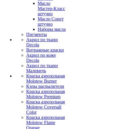
Масло
Мастер-Класс
штучно
Масло Сонет
штучно
Наборы масла
Пигменты
Акрил по ткани
Decola
Витражные краски
Акрил по коже
Decola
Акрил по ткани
Малевичъ
Краска аэрозольная
Molotow Burner
Кэпы распылители
Краска аэрозольная
Molotow Premium
Краска аэрозольная
Molotow Coversall
Color
Краска аэрозольная
Molotow Flame
Orange