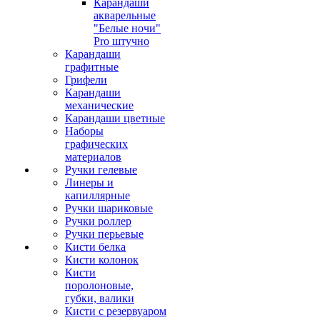
Карандаши
акварельные
"Белые ночи"
Pro штучно
Карандаши
графитные
Грифели
Карандаши
механические
Карандаши цветные
Наборы
графических
материалов
Ручки гелевые
Линеры и
капиллярные
Ручки шариковые
Ручки роллер
Ручки перьевые
Кисти белка
Кисти колонок
Кисти
поролоновые,
губки, валики
Кисти с резервуаром