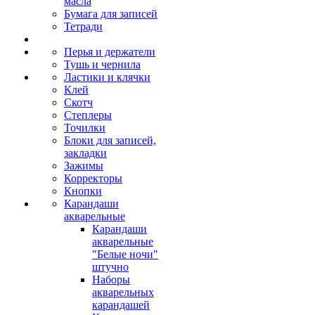
масла
Бумага для записей
Тетради
Перья и держатели
Тушь и чернила
Ластики и клячки
Клей
Скотч
Степлеры
Точилки
Блоки для записей,
закладки
Зажимы
Корректоры
Кнопки
Карандаши
акварельные
Карандаши
акварельные
"Белые ночи"
штучно
Наборы
акварельных
карандашей