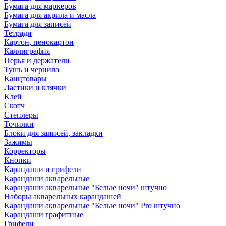
Бумага для маркеров
Бумага для акрила и масла
Бумага для записей
Тетради
Картон, пенокартон
Каллиграфия
Перья и держатели
Тушь и чернила
Канцтовары
Ластики и клячки
Клей
Скотч
Степлеры
Точилки
Блоки для записей, закладки
Зажимы
Корректоры
Кнопки
Карандаши и грифели
Карандаши акварельные
Карандаши акварельные "Белые ночи" штучно
Наборы акварельных карандашей
Карандаши акварельные "Белые ночи" Pro штучно
Карандаши графитные
Грифели