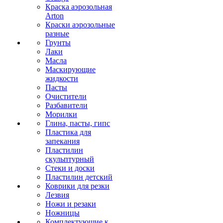
Краска аэрозольная
Arton
Краски аэрозольные
разные
Грунты
Лаки
Масла
Маскирующие
жидкости
Пасты
Очистители
Разбавители
Морилки
Глина, пасты, гипс
Пластика для
запекания
Пластилин
скульптурный
Стеки и доски
Пластилин детский
Коврики для резки
Лезвия
Ножи и резаки
Ножницы
Комплектующие к