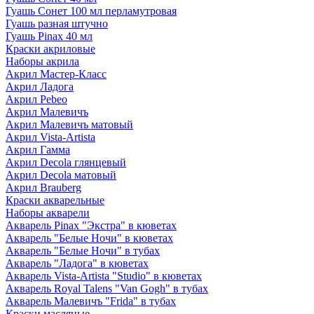
Гуашь Сонет 100 мл перламутровая
Гуашь разная штучно
Гуашь Pinax 40 мл
Краски акриловые
Наборы акрила
Акрил Мастер-Класс
Акрил Ладога
Акрил Pebeo
Акрил Малевичъ
Акрил Малевичъ матовый
Акрил Vista-Artista
Акрил Гамма
Акрил Decola глянцевый
Акрил Decola матовый
Акрил Brauberg
Краски акварельные
Наборы акварели
Акварель Pinax "Экстра" в кюветах
Акварель "Белые Ночи" в кюветах
Акварель "Белые Ночи" в тубах
Акварель "Ладога" в кюветах
Акварель Vista-Artista "Studio" в кюветах
Акварель Royal Talens "Van Gogh" в тубах
Акварель Малевичъ "Frida" в тубах
Краски масляные