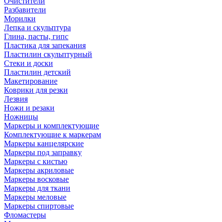
Очистители
Разбавители
Морилки
Лепка и скульптура
Глина, пасты, гипс
Пластика для запекания
Пластилин скульптурный
Стеки и доски
Пластилин детский
Макетирование
Коврики для резки
Лезвия
Ножи и резаки
Ножницы
Маркеры и комплектующие
Комплектующие к маркерам
Маркеры канцелярские
Маркеры под заправку
Маркеры с кистью
Маркеры акриловые
Маркеры восковые
Маркеры для ткани
Маркеры меловые
Маркеры спиртовые
Фломастеры