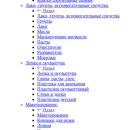
Краски аэрозольные разные
Лаки, грунты, вспомогательные средства
Назад
Лаки, грунты, вспомогательные средства
Грунты
Лаки
Масла
Маскирующие жидкости
Пасты
Очистители
Разбавители
Морилки
Лепка и скульптура
Назад
Лепка и скульптура
Глина, пасты, гипс
Пластика для запекания
Пластилин скульптурный
Стеки и доски
Пластилин детский
Макетирование
Назад
Макетирование
Коврики для резки
Лезвия