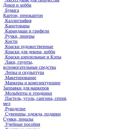
Декор и хобби
Бумага
Картон, пенокартон
Каллиграфия
Канцтовары
Карандаши и грифели
Ручки, линеры
Кисти
Краски художественные
Краски для декора, хобби
Краски аэрозольные и Кэпы
Лаки, грунты,
вспомогательные средства
Лепка и скульптура
Макетирование
Маркеры и комплектующие
Заправки для маркеров
Мольберты и этюдники
Пастель, уголь, сангина, сепия,
мел
Рукоделие
Сувениры, одежда, подарки
Сумки, пеналы
Учебные пособия