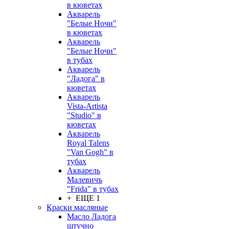
в кюветах
Акварель
"Белые Ночи"
в кюветах
Акварель
"Белые Ночи"
в тубах
Акварель
"Ладога" в
кюветах
Акварель
Vista-Artista
"Studio" в
кюветах
Акварель
Royal Talens
"Van Gogh" в
тубах
Акварель
Малевичъ
"Frida" в тубах
+ ЕЩЕ 1
Краски масляные
Масло Ладога
штучно