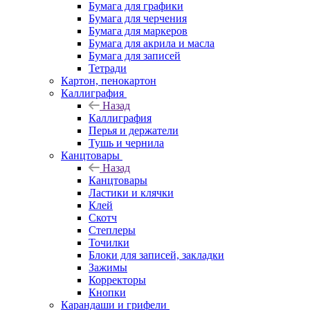
Бумага для графики
Бумага для черчения
Бумага для маркеров
Бумага для акрила и масла
Бумага для записей
Тетради
Картон, пенокартон
Каллиграфия
Назад
Каллиграфия
Перья и держатели
Тушь и чернила
Канцтовары
Назад
Канцтовары
Ластики и клячки
Клей
Скотч
Степлеры
Точилки
Блоки для записей, закладки
Зажимы
Корректоры
Кнопки
Карандаши и грифели