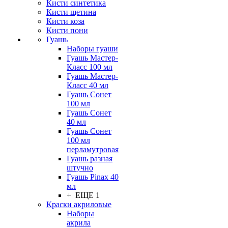
Кисти синтетика
Кисти щетина
Кисти коза
Кисти пони
Гуашь
Наборы гуаши
Гуашь Мастер-
Класс 100 мл
Гуашь Мастер-
Класс 40 мл
Гуашь Сонет
100 мл
Гуашь Сонет
40 мл
Гуашь Сонет
100 мл
перламутровая
Гуашь разная
штучно
Гуашь Pinax 40
мл
+ ЕЩЕ 1
Краски акриловые
Наборы
акрила