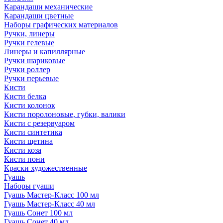
Карандаши механические
Карандаши цветные
Наборы графических материалов
Ручки, линеры
Ручки гелевые
Линеры и капиллярные
Ручки шариковые
Ручки роллер
Ручки перьевые
Кисти
Кисти белка
Кисти колонок
Кисти поролоновые, губки, валики
Кисти с резервуаром
Кисти синтетика
Кисти щетина
Кисти коза
Кисти пони
Краски художественные
Гуашь
Наборы гуаши
Гуашь Мастер-Класс 100 мл
Гуашь Мастер-Класс 40 мл
Гуашь Сонет 100 мл
Гуашь Сонет 40 мл