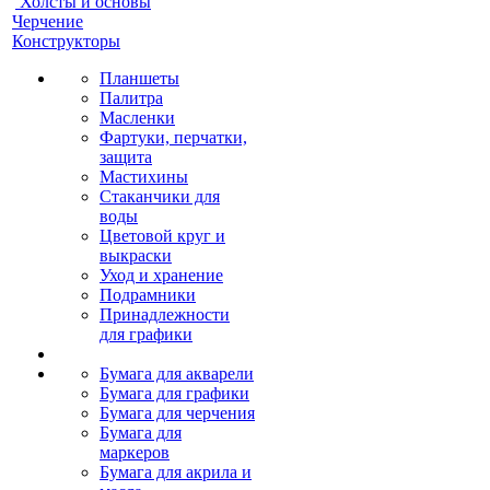
Холсты и основы
Черчение
Конструкторы
Планшеты
Палитра
Масленки
Фартуки, перчатки,
защита
Мастихины
Стаканчики для
воды
Цветовой круг и
выкраски
Уход и хранение
Подрамники
Принадлежности
для графики
Бумага для акварели
Бумага для графики
Бумага для черчения
Бумага для
маркеров
Бумага для акрила и