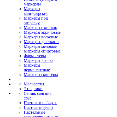
маркерам
Маркеры
канцелярские
Маркеры под
заправку
Маркеры с кистью
Маркеры акриловые
Маркеры восковые
Маркеры для ткани
Маркеры меловые
Маркеры спиртовые
Фломастеры
Маркеры-краска
Маркеры
перманентные
Маркеры сквизеры
Мольберты
Этюдники
Сепия, сангина,
соус
Пастель в наборах
Пастель штучно
Пастельные
карандаши штучно