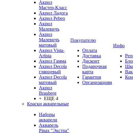
Акрил
Мастер-Класс
Акрил Ладога
Акрил Pebeo
Акрил
Малевичъ
Акрил
Малевичъ
Покупателю
матовый
Инфо
Акрил Vista-
Оплата
Artista
Доставка
Реп
Акрил Гамма
Дисконт
Бло
Акрил Decola
Подарочная
Шк
глянцевый
карта
Вак
Акрил Decola
Гарантия
Кон
матовый
Организациям
Акрил
Brauberg
+ ЕЩЕ 4
Краски акварельные
Наборы
акварели
Акварель
Pinax "Экстра"