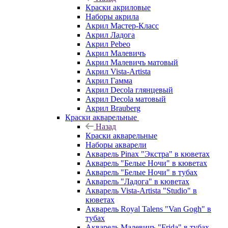
Краски акриловые
Наборы акрила
Акрил Мастер-Класс
Акрил Ладога
Акрил Pebeo
Акрил Малевичъ
Акрил Малевичъ матовый
Акрил Vista-Artista
Акрил Гамма
Акрил Decola глянцевый
Акрил Decola матовый
Акрил Brauberg
Краски акварельные
Назад
Краски акварельные
Наборы акварели
Акварель Pinax "Экстра" в кюветах
Акварель "Белые Ночи" в кюветах
Акварель "Белые Ночи" в тубах
Акварель "Ладога" в кюветах
Акварель Vista-Artista "Studio" в
кюветах
Акварель Royal Talens "Van Gogh" в
тубах
Акварель Малевичъ "Frida" в тубах