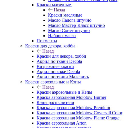
Краски масляные
Назад
Краски масляные
Масло Ладога штучно
Масло Мастер-Класс штучно
Масло Сонет штучно
Наборы масла
Пигменты
Краски для декора, хобби
Назад
Краски для декора, хобби
Акрил по ткани Decola
Витражные краски
Акрил по коже Decola
Акрил по ткани Малевичъ
Краски аэрозольные и Кэпы
Назад
Краски аэрозольные и Кэпы
Краска аэрозольная Molotow Burner
Кэпы распылители
Краска аэрозольная Molotow Premium
Краска аэрозольная Molotow Coversall Color
Краска аэрозольная Molotow Flame Orange
Краска аэрозольная Arton