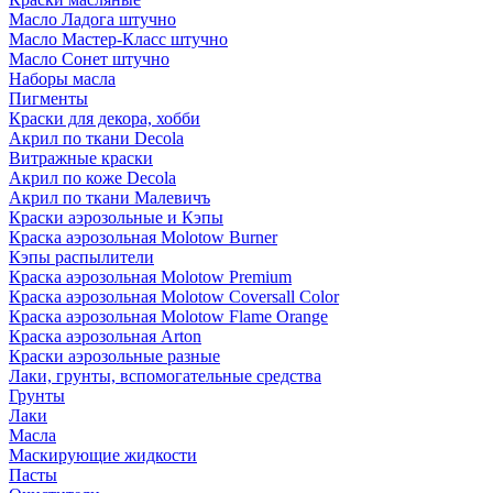
Масло Ладога штучно
Масло Мастер-Класс штучно
Масло Сонет штучно
Наборы масла
Пигменты
Краски для декора, хобби
Акрил по ткани Decola
Витражные краски
Акрил по коже Decola
Акрил по ткани Малевичъ
Краски аэрозольные и Кэпы
Краска аэрозольная Molotow Burner
Кэпы распылители
Краска аэрозольная Molotow Premium
Краска аэрозольная Molotow Coversall Color
Краска аэрозольная Molotow Flame Orange
Краска аэрозольная Arton
Краски аэрозольные разные
Лаки, грунты, вспомогательные средства
Грунты
Лаки
Масла
Маскирующие жидкости
Пасты