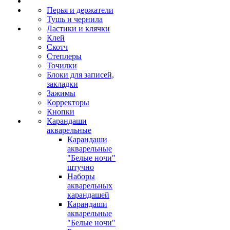
Перья и держатели
Тушь и чернила
Ластики и клячки
Клей
Скотч
Степлеры
Точилки
Блоки для записей,
закладки
Зажимы
Корректоры
Кнопки
Карандаши
акварельные
Карандаши
акварельные
"Белые ночи"
штучно
Наборы
акварельных
карандашей
Карандаши
акварельные
"Белые ночи"