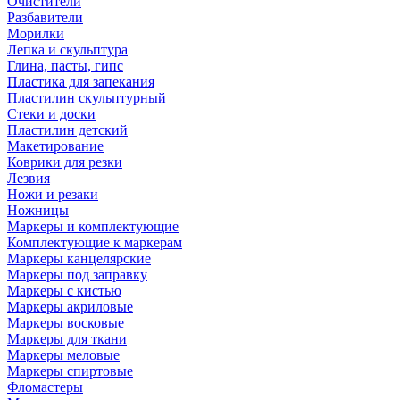
Очистители
Разбавители
Морилки
Лепка и скульптура
Глина, пасты, гипс
Пластика для запекания
Пластилин скульптурный
Стеки и доски
Пластилин детский
Макетирование
Коврики для резки
Лезвия
Ножи и резаки
Ножницы
Маркеры и комплектующие
Комплектующие к маркерам
Маркеры канцелярские
Маркеры под заправку
Маркеры с кистью
Маркеры акриловые
Маркеры восковые
Маркеры для ткани
Маркеры меловые
Маркеры спиртовые
Фломастеры