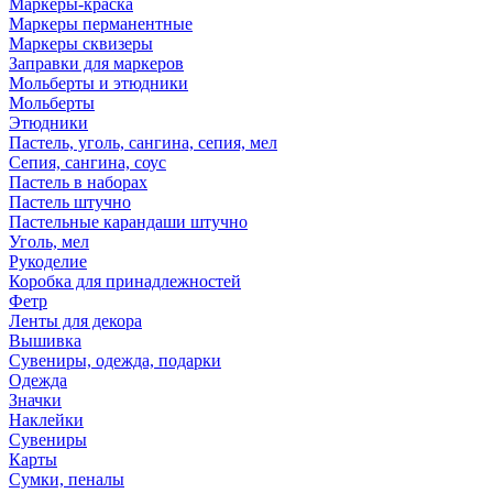
Маркеры-краска
Маркеры перманентные
Маркеры сквизеры
Заправки для маркеров
Мольберты и этюдники
Мольберты
Этюдники
Пастель, уголь, сангина, сепия, мел
Сепия, сангина, соус
Пастель в наборах
Пастель штучно
Пастельные карандаши штучно
Уголь, мел
Рукоделие
Коробка для принадлежностей
Фетр
Ленты для декора
Вышивка
Сувениры, одежда, подарки
Одежда
Значки
Наклейки
Сувениры
Карты
Сумки, пеналы