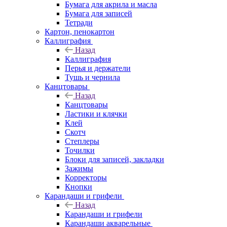
Бумага для акрила и масла
Бумага для записей
Тетради
Картон, пенокартон
Каллиграфия
Назад
Каллиграфия
Перья и держатели
Тушь и чернила
Канцтовары
Назад
Канцтовары
Ластики и клячки
Клей
Скотч
Степлеры
Точилки
Блоки для записей, закладки
Зажимы
Корректоры
Кнопки
Карандаши и грифели
Назад
Карандаши и грифели
Карандаши акварельные