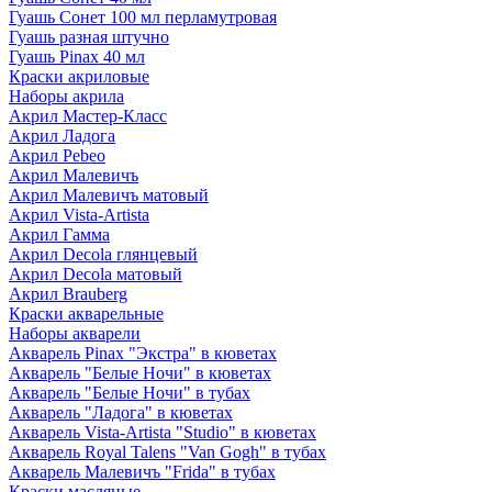
Гуашь Сонет 100 мл перламутровая
Гуашь разная штучно
Гуашь Pinax 40 мл
Краски акриловые
Наборы акрила
Акрил Мастер-Класс
Акрил Ладога
Акрил Pebeo
Акрил Малевичъ
Акрил Малевичъ матовый
Акрил Vista-Artista
Акрил Гамма
Акрил Decola глянцевый
Акрил Decola матовый
Акрил Brauberg
Краски акварельные
Наборы акварели
Акварель Pinax "Экстра" в кюветах
Акварель "Белые Ночи" в кюветах
Акварель "Белые Ночи" в тубах
Акварель "Ладога" в кюветах
Акварель Vista-Artista "Studio" в кюветах
Акварель Royal Talens "Van Gogh" в тубах
Акварель Малевичъ "Frida" в тубах
Краски масляные