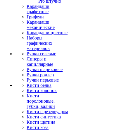
Pro штучно
Карандаши
графитные
Грифели
Карандаши
механические
Карандаши цветные
Наборы
графических
материалов
Ручки гелевые
Линеры и
капиллярные
Ручки шариковые
Ручки роллер
Ручки перьевые
Кисти белка
Кисти колонок
Кисти
поролоновые,
губки, валики
Кисти с резервуаром
Кисти синтетика
Кисти щетина
Кисти коза