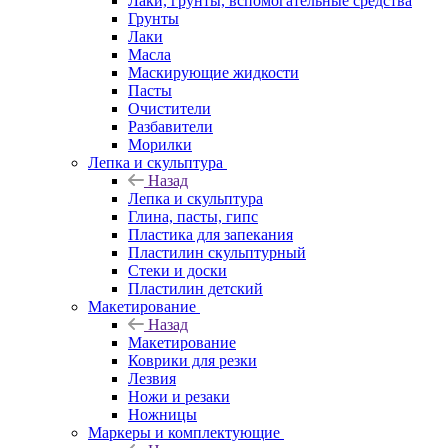
Лаки, грунты, вспомогательные средства
Грунты
Лаки
Масла
Маскирующие жидкости
Пасты
Очистители
Разбавители
Морилки
Лепка и скульптура
Назад
Лепка и скульптура
Глина, пасты, гипс
Пластика для запекания
Пластилин скульптурный
Стеки и доски
Пластилин детский
Макетирование
Назад
Макетирование
Коврики для резки
Лезвия
Ножи и резаки
Ножницы
Маркеры и комплектующие