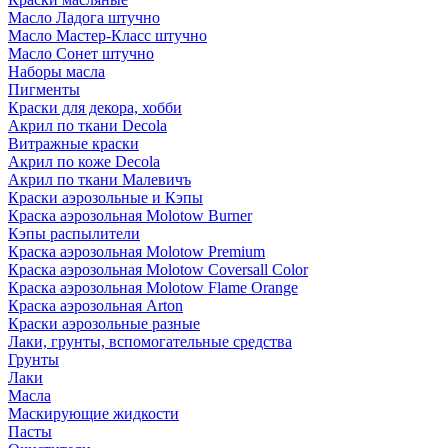
Масло Ладога штучно
Масло Мастер-Класс штучно
Масло Сонет штучно
Наборы масла
Пигменты
Краски для декора, хобби
Акрил по ткани Decola
Витражные краски
Акрил по коже Decola
Акрил по ткани Малевичъ
Краски аэрозольные и Кэпы
Краска аэрозольная Molotow Burner
Кэпы распылители
Краска аэрозольная Molotow Premium
Краска аэрозольная Molotow Coversall Color
Краска аэрозольная Molotow Flame Orange
Краска аэрозольная Arton
Краски аэрозольные разные
Лаки, грунты, вспомогательные средства
Грунты
Лаки
Масла
Маскирующие жидкости
Пасты