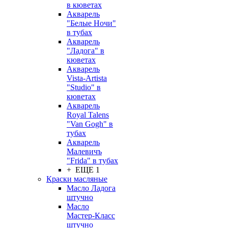
в кюветах
Акварель
"Белые Ночи"
в тубах
Акварель
"Ладога" в
кюветах
Акварель
Vista-Artista
"Studio" в
кюветах
Акварель
Royal Talens
"Van Gogh" в
тубах
Акварель
Малевичъ
"Frida" в тубах
+ ЕЩЕ 1
Краски масляные
Масло Ладога
штучно
Масло
Мастер-Класс
штучно