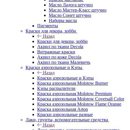
Масло Ладога штучно
Масло Мастер-Класс штучно
Масло Сонет штучно
Наборы масла
Пигменты
Краски для декора, хобби
Назад
Краски для декора, хобби
Акрил по ткани Decola
Витражные краски
Акрил по коже Decola
Акрил по ткани Малевичъ
Краски аэрозольные и Кэпы
Назад
Краски аэрозольные и Кэпы
Краска аэрозольная Molotow Burner
Кэпы распылители
Краска аэрозольная Molotow Premium
Краска аэрозольная Molotow Coversall Color
Краска аэрозольная Molotow Flame Orange
Краска аэрозольная Arton
Краски аэрозольные разные
Лаки, грунты, вспомогательные средства
Назад