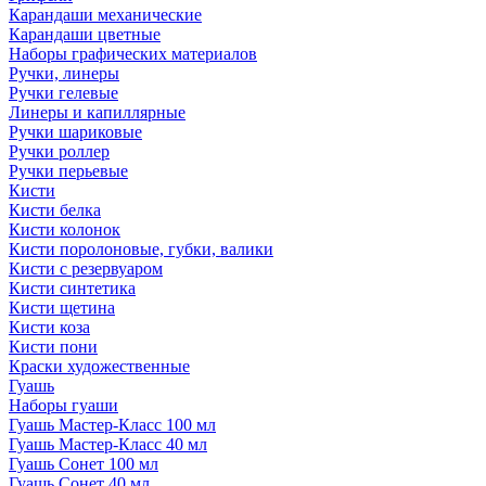
Карандаши механические
Карандаши цветные
Наборы графических материалов
Ручки, линеры
Ручки гелевые
Линеры и капиллярные
Ручки шариковые
Ручки роллер
Ручки перьевые
Кисти
Кисти белка
Кисти колонок
Кисти поролоновые, губки, валики
Кисти с резервуаром
Кисти синтетика
Кисти щетина
Кисти коза
Кисти пони
Краски художественные
Гуашь
Наборы гуаши
Гуашь Мастер-Класс 100 мл
Гуашь Мастер-Класс 40 мл
Гуашь Сонет 100 мл
Гуашь Сонет 40 мл