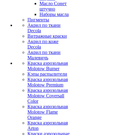
Масло Сонет
штучно
Наборы масла
Пигменты
Акрил по ткани
Decola
Витражные краски
Акрил по коже
Decola
Акрил по ткани
Малевичъ
Краска аэрозольная
Molotow Burner
Кэпы распылители
Краска аэрозольная
Molotow Premium
Краска аэрозольная
Molotow Coversall
Color
Краска аэрозольная
Molotow Flame
Orange
Краска аэрозольная
Arton
Краски аэрозольные