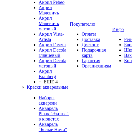
Акрил Pebeo
Акрил
Малевичъ
Акрил
Малевичъ
Покупателю
матовый
Инфо
Акрил Vista-
Оплата
Artista
Доставка
Реп
Акрил Гамма
Дисконт
Бло
Акрил Decola
Подарочная
Шк
глянцевый
карта
Вак
Акрил Decola
Гарантия
Кон
матовый
Организациям
Акрил
Brauberg
+ ЕЩЕ 4
Краски акварельные
Наборы
акварели
Акварель
Pinax "Экстра"
в кюветах
Акварель
"Белые Ночи"