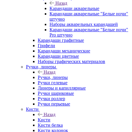
Назад
Карандаши акварельные
Карандаши акварельные "Белые ночи"
штучно
Наборы акварельных карандашей
Карандаши акварельные "Белые ночи"
Pro штучно
Карандаши графитные
Грифели
Карандаши механические
Карандаши цветные
Наборы графических материалов
Ручки, линеры
Назад
Ручки, линеры
Ручки гелевые
Линеры и капиллярные
Ручки шариковые
Ручки роллер
Ручки перьевые
Кисти
Назад
Кисти
Кисти белка
Кисти колонок