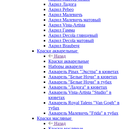
Акрил Ладога
Акрил Pebeo
Акрил Малевичъ
Акрил Малевичъ матовый
Акрил Vista-Artista
Акрил Гамма
Акрил Decola глянцевый
Акрил Decola матовый
Акрил Brauberg
Краски акварельные
Назад
Краски акварельные
Наборы акварели
Акварель Pinax "Экстра" в кюветах
Акварель "Белые Ночи" в кюветах
Акварель "Белые Ночи" в тубах
Акварель "Ладога" в кюветах
Акварель Vista-Artista "Studio" в
кюветах
Акварель Royal Talens "Van Gogh" в
тубах
Акварель Малевичъ "Frida" в тубах
Краски масляные
Назад
Краски масляные