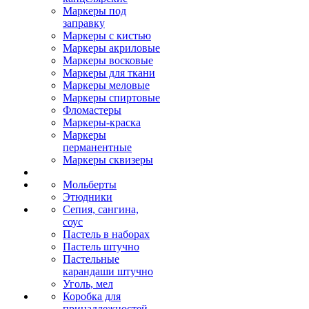
Маркеры под
заправку
Маркеры с кистью
Маркеры акриловые
Маркеры восковые
Маркеры для ткани
Маркеры меловые
Маркеры спиртовые
Фломастеры
Маркеры-краска
Маркеры
перманентные
Маркеры сквизеры
Мольберты
Этюдники
Сепия, сангина,
соус
Пастель в наборах
Пастель штучно
Пастельные
карандаши штучно
Уголь, мел
Коробка для
принадлежностей