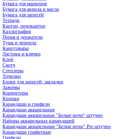
Бумага для маркеров
Бумага для акрила и масла
Бумага для записей
Тетради
Картон, пенокартон
Каллиграфия
Перья и держатели
Тушь и чернила
Канцтовары
Ластики и клячки
Клей
Скотч
Степлеры
Точилки
Блоки для записей, закладки
Зажимы
Корректоры
Кнопки
Карандаши и грифели
Карандаши акварельные
Карандаши акварельные "Белые ночи" штучно
Наборы акварельных карандашей
Карандаши акварельные "Белые ночи" Pro штучно
Карандаши графитные
Грифели