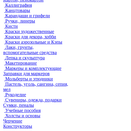
Каллиграфия
Канцтовары
Карандаши и грифели
Ручки, линеры
Кисти
Краски художественные
Краски для декора, хобби
Краски аэрозольные и Кэпы
Лаки, грунты,
вспомогательные средства
Лепка и скульптура
Макетирование
Маркеры и комплектующие
Заправки для маркеров
Мольберты и этюдники
Пастель, уголь, сангина, сепия,
мел
Рукоделие
Сувениры, одежда, подарки
Сумки, пеналы
Учебные пособия
Холсты и основы
Черчение
Конструкторы