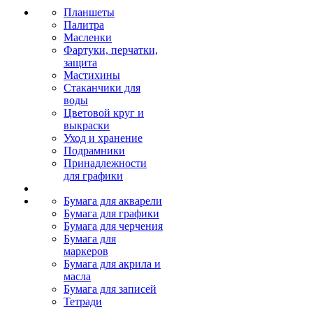
Планшеты
Палитра
Масленки
Фартуки, перчатки,
защита
Мастихины
Стаканчики для
воды
Цветовой круг и
выкраски
Уход и хранение
Подрамники
Принадлежности
для графики
Бумага для акварели
Бумага для графики
Бумага для черчения
Бумага для
маркеров
Бумага для акрила и
масла
Бумага для записей
Тетради