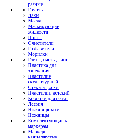
разные
Грунты
Лаки
Масла
Маскирующие
жидкости
Пасты
Очистители
Разбавители
Морилки
Глина, пасты, гипс
Пластика для
запекания
Пластилин
скульптурный
Стеки и доски
Пластилин детский
Коврики для резки
Лезвия
Ножи и резаки
Ножницы
Комплектующие к
маркерам
Маркеры
канцелярские