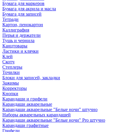
Бумага для маркеров
Бумага для акрила и масла
Бумага для записей
Тетради
Картон, пенокартон
Каллиграфия
Перья и держатели
Тушь и чернила
Канцтовары
Ластики и клячки
Клей
Скотч
Степлеры
Точилки
Блоки для записей, закладки
Зажимы
Корректоры
Кнопки
Карандаши и грифели
Карандаши акварельные
Карандаши акварельные "Белые ночи" штучно
Наборы акварельных карандашей
Карандаши акварельные "Белые ночи" Pro штучно
Карандаши графитные
Грифели