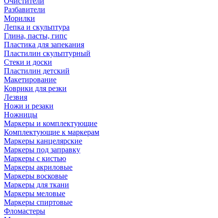
Очистители
Разбавители
Морилки
Лепка и скульптура
Глина, пасты, гипс
Пластика для запекания
Пластилин скульптурный
Стеки и доски
Пластилин детский
Макетирование
Коврики для резки
Лезвия
Ножи и резаки
Ножницы
Маркеры и комплектующие
Комплектующие к маркерам
Маркеры канцелярские
Маркеры под заправку
Маркеры с кистью
Маркеры акриловые
Маркеры восковые
Маркеры для ткани
Маркеры меловые
Маркеры спиртовые
Фломастеры