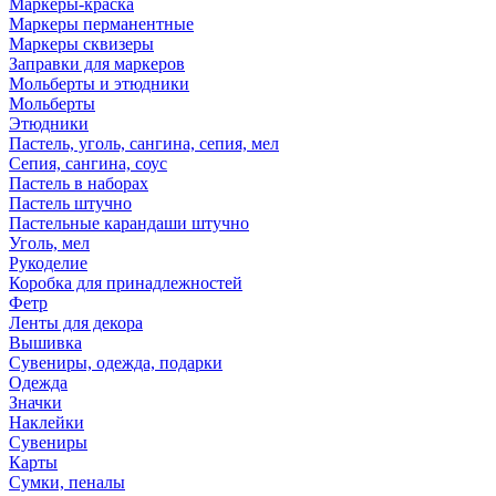
Маркеры-краска
Маркеры перманентные
Маркеры сквизеры
Заправки для маркеров
Мольберты и этюдники
Мольберты
Этюдники
Пастель, уголь, сангина, сепия, мел
Сепия, сангина, соус
Пастель в наборах
Пастель штучно
Пастельные карандаши штучно
Уголь, мел
Рукоделие
Коробка для принадлежностей
Фетр
Ленты для декора
Вышивка
Сувениры, одежда, подарки
Одежда
Значки
Наклейки
Сувениры
Карты
Сумки, пеналы