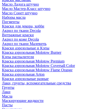
Масло Ладога штучно
Масло Мастер-Класс штучно
Масло Сонет штучно
Наборы масла
Пигменты
Краски для декора, хобби
Акрил по ткани Decola
Витражные краски
Акрил по коже Decola
Акрил по ткани Малевичъ
Краски аэрозольные и Кэпы
Краска аэрозольная Molotow Burner
Кэпы распылители
Краска аэрозольная Molotow Premium
Краска аэрозольная Molotow Coversall Color
Краска аэрозольная Molotow Flame Orange
Краска аэрозольная Arton
Краски аэрозольные разные
Лаки, грунты, вспомогательные средства
Грунты
Лаки
Масла
Маскирующие жидкости
Пасты