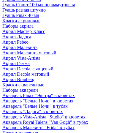
Гуашь Сонет 100 мл перламутровая
Гуашь разная штучно
Гуашь Pinax 40 мл
Краски акриловые
Наборы акрила
Акрил Мастер-Класс
Акрил Ладога
Акрил Pebeo
Акрил Малевичъ
Акрил Малевичъ матовый
Акрил Vista-Artista
Акрил Гамма
Акрил Decola глянцевый
Акрил Decola матовый
Акрил Brauberg
Краски акварельные
Наборы акварели
Акварель Pinax "Экстра" в кюветах
Акварель "Белые Ночи" в кюветах
Акварель "Белые Ночи" в тубах
Акварель "Ладога" в кюветах
Акварель Vista-Artista "Studio" в кюветах
Акварель Royal Talens "Van Gogh" в тубах
Акварель Малевичъ "Frida" в тубах
Краски масляные