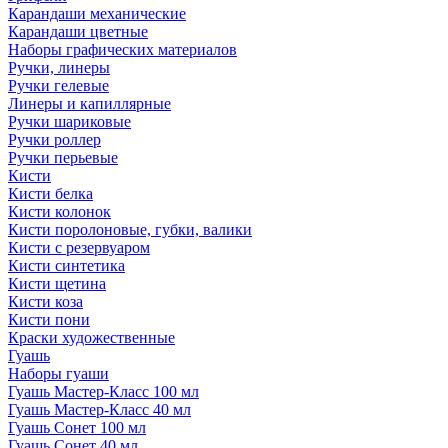
Карандаши механические
Карандаши цветные
Наборы графических материалов
Ручки, линеры
Ручки гелевые
Линеры и капиллярные
Ручки шариковые
Ручки роллер
Ручки перьевые
Кисти
Кисти белка
Кисти колонок
Кисти поролоновые, губки, валики
Кисти с резервуаром
Кисти синтетика
Кисти щетина
Кисти коза
Кисти пони
Краски художественные
Гуашь
Наборы гуаши
Гуашь Мастер-Класс 100 мл
Гуашь Мастер-Класс 40 мл
Гуашь Сонет 100 мл
Гуашь Сонет 40 мл