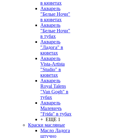
в кюветах
Акварель
"Белые Ночи"
в кюветах
Акварель
"Белые Ночи"
в тубах
Акварель
"Ладога" в
кюветах
Акварель
Vista-Artista
"Studio" в
кюветах
Акварель
Royal Talens
"Van Gogh" в
тубах
Акварель
Малевичъ
"Frida" в тубах
+ ЕЩЕ 1
Краски масляные
Масло Ладога
штучно