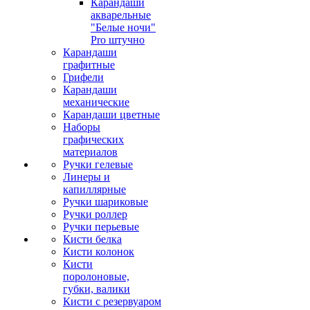
Карандаши
акварельные
"Белые ночи"
Pro штучно
Карандаши
графитные
Грифели
Карандаши
механические
Карандаши цветные
Наборы
графических
материалов
Ручки гелевые
Линеры и
капиллярные
Ручки шариковые
Ручки роллер
Ручки перьевые
Кисти белка
Кисти колонок
Кисти
поролоновые,
губки, валики
Кисти с резервуаром