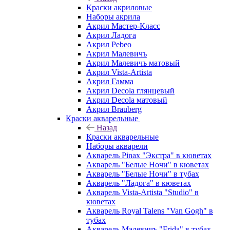
Краски акриловые
Наборы акрила
Акрил Мастер-Класс
Акрил Ладога
Акрил Pebeo
Акрил Малевичъ
Акрил Малевичъ матовый
Акрил Vista-Artista
Акрил Гамма
Акрил Decola глянцевый
Акрил Decola матовый
Акрил Brauberg
Краски акварельные
Назад
Краски акварельные
Наборы акварели
Акварель Pinax "Экстра" в кюветах
Акварель "Белые Ночи" в кюветах
Акварель "Белые Ночи" в тубах
Акварель "Ладога" в кюветах
Акварель Vista-Artista "Studio" в
кюветах
Акварель Royal Talens "Van Gogh" в
тубах
Акварель Малевичъ "Frida" в тубах