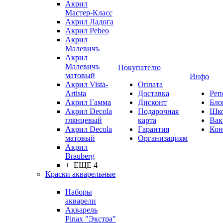
Акрил
Мастер-Класс
Акрил Ладога
Акрил Pebeo
Акрил
Малевичъ
Акрил
Малевичъ
Покупателю
матовый
Инфо
Акрил Vista-
Оплата
Artista
Доставка
Реп
Акрил Гамма
Дисконт
Бло
Акрил Decola
Подарочная
Шк
глянцевый
карта
Вак
Акрил Decola
Гарантия
Кон
матовый
Организациям
Акрил
Brauberg
+ ЕЩЕ 4
Краски акварельные
Наборы
акварели
Акварель
Pinax "Экстра"