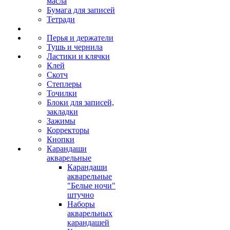
масла
Бумага для записей
Тетради
Перья и держатели
Тушь и чернила
Ластики и клячки
Клей
Скотч
Степлеры
Точилки
Блоки для записей,
закладки
Зажимы
Корректоры
Кнопки
Карандаши
акварельные
Карандаши
акварельные
"Белые ночи"
штучно
Наборы
акварельных
карандашей