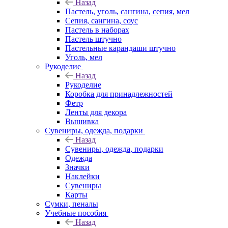
Назад
Пастель, уголь, сангина, сепия, мел
Сепия, сангина, соус
Пастель в наборах
Пастель штучно
Пастельные карандаши штучно
Уголь, мел
Рукоделие
Назад
Рукоделие
Коробка для принадлежностей
Фетр
Ленты для декора
Вышивка
Сувениры, одежда, подарки
Назад
Сувениры, одежда, подарки
Одежда
Значки
Наклейки
Сувениры
Карты
Сумки, пеналы
Учебные пособия
Назад