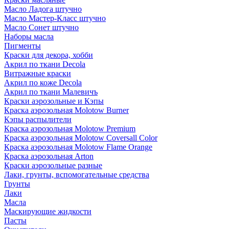
Масло Ладога штучно
Масло Мастер-Класс штучно
Масло Сонет штучно
Наборы масла
Пигменты
Краски для декора, хобби
Акрил по ткани Decola
Витражные краски
Акрил по коже Decola
Акрил по ткани Малевичъ
Краски аэрозольные и Кэпы
Краска аэрозольная Molotow Burner
Кэпы распылители
Краска аэрозольная Molotow Premium
Краска аэрозольная Molotow Coversall Color
Краска аэрозольная Molotow Flame Orange
Краска аэрозольная Arton
Краски аэрозольные разные
Лаки, грунты, вспомогательные средства
Грунты
Лаки
Масла
Маскирующие жидкости
Пасты