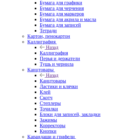
Бумага для графики
Бумага для черчения
Бумага для маркеров
Бумага для акрила и масла
Бумага для записей
Тетради
Картон, пенокартон
Каллиграфия
Назад
Каллиграфия
Перья и держатели
Тушь и чернила
Канцтовары
Назад
Канцтовары
Ластики и клячки
Клей
Скотч
Степлеры
Точилки
Блоки для записей, закладки
Зажимы
Корректоры
Кнопки
Карандаши и грифели