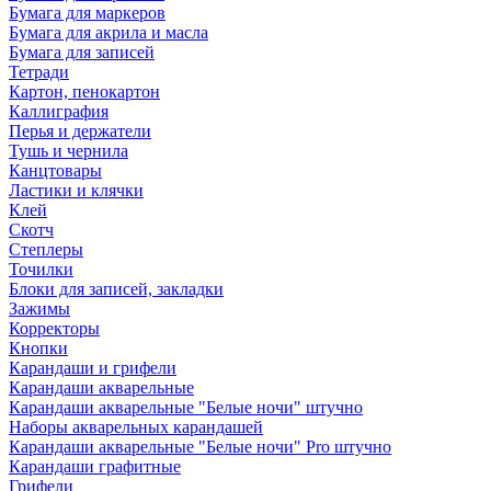
Бумага для маркеров
Бумага для акрила и масла
Бумага для записей
Тетради
Картон, пенокартон
Каллиграфия
Перья и держатели
Тушь и чернила
Канцтовары
Ластики и клячки
Клей
Скотч
Степлеры
Точилки
Блоки для записей, закладки
Зажимы
Корректоры
Кнопки
Карандаши и грифели
Карандаши акварельные
Карандаши акварельные "Белые ночи" штучно
Наборы акварельных карандашей
Карандаши акварельные "Белые ночи" Pro штучно
Карандаши графитные
Грифели