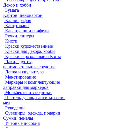
Декор и хобби
Бумага
Картон, пенокартон
Каллиграфия
Канцтовары
Карандаши и грифели
Ручки, линеры
Кисти
Краски художественные
Краски для декора, хобби
Краски аэрозольные и Кэпы
Лаки, грунты,
вспомогательные средства
Лепка и скульптура
Макетирование
Маркеры и комплектующие
Заправки для маркеров
Мольберты и этюдники
Пастель, уголь, сангина, сепия,
мел
Рукоделие
Сувениры, одежда, подарки
Сумки, пеналы
Учебные пособия