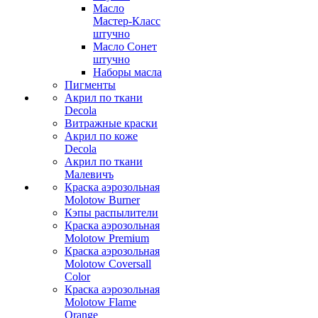
Масло
Мастер-Класс
штучно
Масло Сонет
штучно
Наборы масла
Пигменты
Акрил по ткани
Decola
Витражные краски
Акрил по коже
Decola
Акрил по ткани
Малевичъ
Краска аэрозольная
Molotow Burner
Кэпы распылители
Краска аэрозольная
Molotow Premium
Краска аэрозольная
Molotow Coversall
Color
Краска аэрозольная
Molotow Flame
Orange