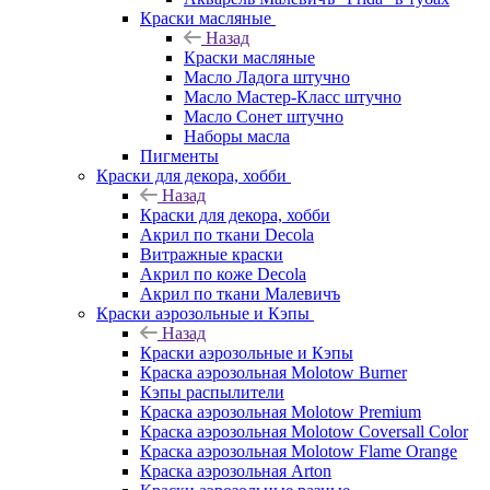
Краски масляные
Назад
Краски масляные
Масло Ладога штучно
Масло Мастер-Класс штучно
Масло Сонет штучно
Наборы масла
Пигменты
Краски для декора, хобби
Назад
Краски для декора, хобби
Акрил по ткани Decola
Витражные краски
Акрил по коже Decola
Акрил по ткани Малевичъ
Краски аэрозольные и Кэпы
Назад
Краски аэрозольные и Кэпы
Краска аэрозольная Molotow Burner
Кэпы распылители
Краска аэрозольная Molotow Premium
Краска аэрозольная Molotow Coversall Color
Краска аэрозольная Molotow Flame Orange
Краска аэрозольная Arton