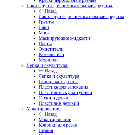
Краски аэрозольные разные
Лаки, грунты, вспомогательные средства
Назад
Лаки, грунты, вспомогательные средства
Грунты
Лаки
Масла
Маскирующие жидкости
Пасты
Очистители
Разбавители
Морилки
Лепка и скульптура
Назад
Лепка и скульптура
Глина, пасты, гипс
Пластика для запекания
Пластилин скульптурный
Стеки и доски
Пластилин детский
Макетирование
Назад
Макетирование
Коврики для резки
Лезвия