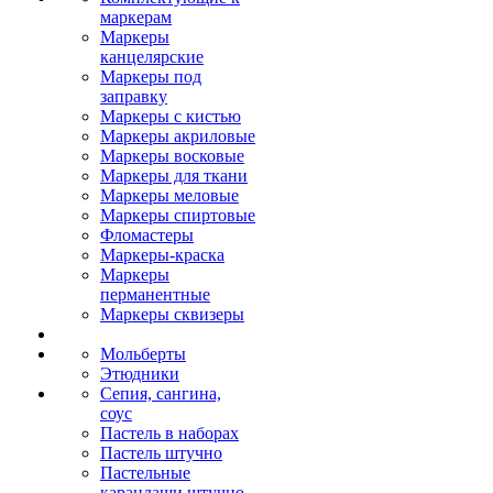
маркерам
Маркеры
канцелярские
Маркеры под
заправку
Маркеры с кистью
Маркеры акриловые
Маркеры восковые
Маркеры для ткани
Маркеры меловые
Маркеры спиртовые
Фломастеры
Маркеры-краска
Маркеры
перманентные
Маркеры сквизеры
Мольберты
Этюдники
Сепия, сангина,
соус
Пастель в наборах
Пастель штучно
Пастельные
карандаши штучно