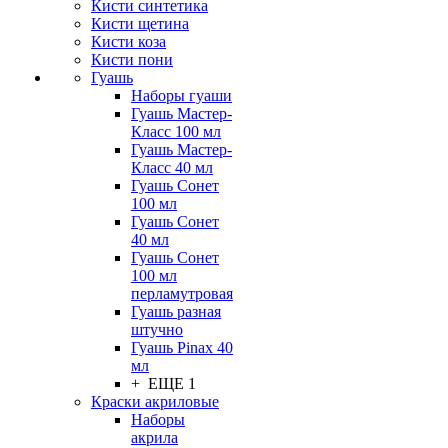
Кисти синтетика
Кисти щетина
Кисти коза
Кисти пони
Гуашь
Наборы гуаши
Гуашь Мастер-
Класс 100 мл
Гуашь Мастер-
Класс 40 мл
Гуашь Сонет
100 мл
Гуашь Сонет
40 мл
Гуашь Сонет
100 мл
перламутровая
Гуашь разная
штучно
Гуашь Pinax 40
мл
+ ЕЩЕ 1
Краски акриловые
Наборы
акрила