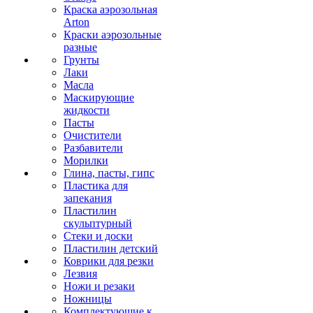
Краска аэрозольная
Arton
Краски аэрозольные
разные
Грунты
Лаки
Масла
Маскирующие
жидкости
Пасты
Очистители
Разбавители
Морилки
Глина, пасты, гипс
Пластика для
запекания
Пластилин
скульптурный
Стеки и доски
Пластилин детский
Коврики для резки
Лезвия
Ножи и резаки
Ножницы
Комплектующие к