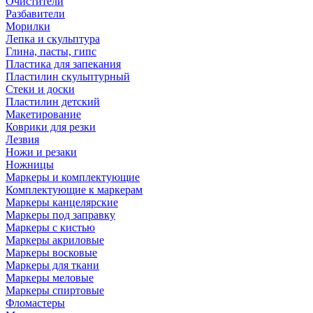
Очистители
Разбавители
Морилки
Лепка и скульптура
Глина, пасты, гипс
Пластика для запекания
Пластилин скульптурный
Стеки и доски
Пластилин детский
Макетирование
Коврики для резки
Лезвия
Ножи и резаки
Ножницы
Маркеры и комплектующие
Комплектующие к маркерам
Маркеры канцелярские
Маркеры под заправку
Маркеры с кистью
Маркеры акриловые
Маркеры восковые
Маркеры для ткани
Маркеры меловые
Маркеры спиртовые
Фломастеры