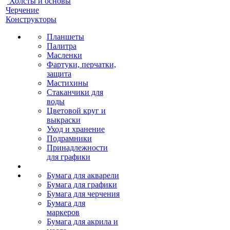
Холсты и основы
Черчение
Конструкторы
Планшеты
Палитра
Масленки
Фартуки, перчатки,
защита
Мастихины
Стаканчики для
воды
Цветовой круг и
выкраски
Уход и хранение
Подрамники
Принадлежности
для графики
Бумага для акварели
Бумага для графики
Бумага для черчения
Бумага для
маркеров
Бумага для акрила и