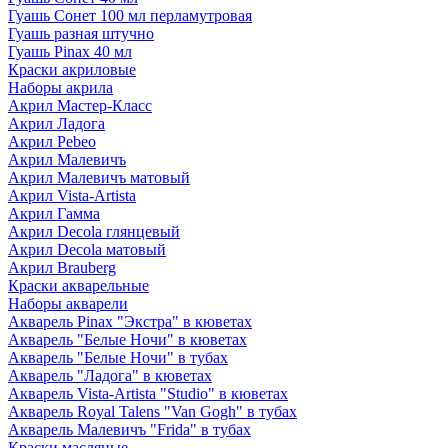
Гуашь Сонет 100 мл перламутровая
Гуашь разная штучно
Гуашь Pinax 40 мл
Краски акриловые
Наборы акрила
Акрил Мастер-Класс
Акрил Ладога
Акрил Pebeo
Акрил Малевичъ
Акрил Малевичъ матовый
Акрил Vista-Artista
Акрил Гамма
Акрил Decola глянцевый
Акрил Decola матовый
Акрил Brauberg
Краски акварельные
Наборы акварели
Акварель Pinax "Экстра" в кюветах
Акварель "Белые Ночи" в кюветах
Акварель "Белые Ночи" в тубах
Акварель "Ладога" в кюветах
Акварель Vista-Artista "Studio" в кюветах
Акварель Royal Talens "Van Gogh" в тубах
Акварель Малевичъ "Frida" в тубах
Краски масляные