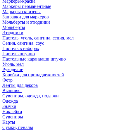
Маркеры-краска
Маркеры перманентные
Маркеры сквизеры
Заправки для маркеров
Мольберты и этюдники
Мольберты
Этюдники
Пастель, уголь, сангина, сепия, мел
Сепия, сангина, соус
Пастель в наборах
Пастель штучно
Пастельные карандаши штучно
Уголь, мел
Рукоделие
Коробка для принадлежностей
Фетр
Ленты для декора
Вышивка
Сувениры, одежда, подарки
Одежда
Значки
Наклейки
Сувениры
Карты
Сумки, пеналы