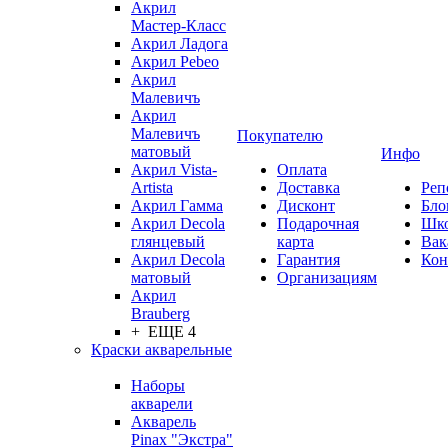
Акрил
Мастер-Класс
Акрил Ладога
Акрил Pebeo
Акрил
Малевичъ
Акрил
Малевичъ
Покупателю
матовый
Инфо
Акрил Vista-
Оплата
Artista
Доставка
Реп
Акрил Гамма
Дисконт
Бло
Акрил Decola
Подарочная
Шк
глянцевый
карта
Вак
Акрил Decola
Гарантия
Кон
матовый
Организациям
Акрил
Brauberg
+ ЕЩЕ 4
Краски акварельные
Наборы
акварели
Акварель
Pinax "Экстра"