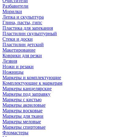
Очистители
Разбавители
Морилки
Лепка и скульптура
Глина, пасты, гипс
Пластика для запекания
Пластилин скульптурный
Стеки и доски
Пластилин детский
Макетирование
Коврики для резки
Лезвия
Ножи и резаки
Ножницы
Маркеры и комплектующие
Комплектующие к маркерам
Маркеры канцелярские
Маркеры под заправку
Маркеры с кистью
Маркеры акриловые
Маркеры восковые
Маркеры для ткани
Маркеры меловые
Маркеры спиртовые
Фломастеры