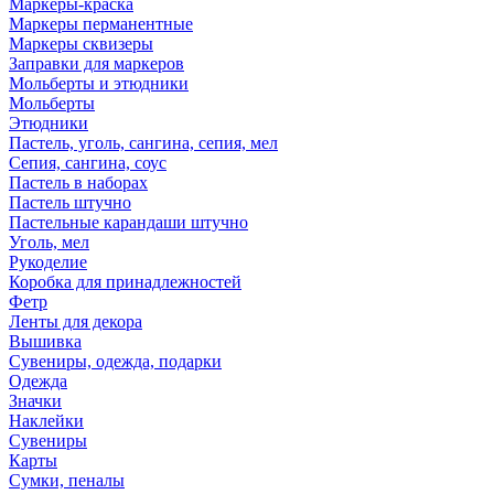
Маркеры-краска
Маркеры перманентные
Маркеры сквизеры
Заправки для маркеров
Мольберты и этюдники
Мольберты
Этюдники
Пастель, уголь, сангина, сепия, мел
Сепия, сангина, соус
Пастель в наборах
Пастель штучно
Пастельные карандаши штучно
Уголь, мел
Рукоделие
Коробка для принадлежностей
Фетр
Ленты для декора
Вышивка
Сувениры, одежда, подарки
Одежда
Значки
Наклейки
Сувениры
Карты
Сумки, пеналы