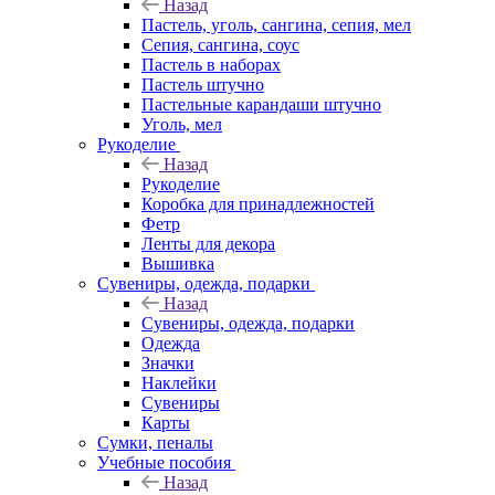
Назад
Пастель, уголь, сангина, сепия, мел
Сепия, сангина, соус
Пастель в наборах
Пастель штучно
Пастельные карандаши штучно
Уголь, мел
Рукоделие
Назад
Рукоделие
Коробка для принадлежностей
Фетр
Ленты для декора
Вышивка
Сувениры, одежда, подарки
Назад
Сувениры, одежда, подарки
Одежда
Значки
Наклейки
Сувениры
Карты
Сумки, пеналы
Учебные пособия
Назад