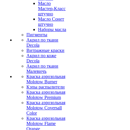
Масло
Мастер-Класс
штучно
Масло Сонет
штучно
Наборы масла
Пигменты
Акрил по ткани
Decola
Витражные краски
Акрил по коже
Decola
Акрил по ткани
Малевичъ
Краска аэрозольная
Molotow Burner
Кэпы распылители
Краска аэрозольная
Molotow Premium
Краска аэрозольная
Molotow Coversall
Color
Краска аэрозольная
Molotow Flame
Orange