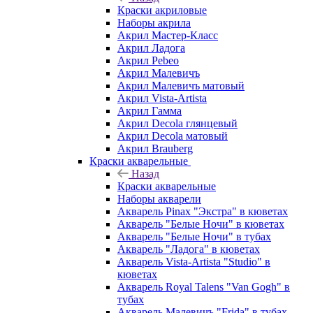
Краски акриловые
Наборы акрила
Акрил Мастер-Класс
Акрил Ладога
Акрил Pebeo
Акрил Малевичъ
Акрил Малевичъ матовый
Акрил Vista-Artista
Акрил Гамма
Акрил Decola глянцевый
Акрил Decola матовый
Акрил Brauberg
Краски акварельные
Назад
Краски акварельные
Наборы акварели
Акварель Pinax "Экстра" в кюветах
Акварель "Белые Ночи" в кюветах
Акварель "Белые Ночи" в тубах
Акварель "Ладога" в кюветах
Акварель Vista-Artista "Studio" в
кюветах
Акварель Royal Talens "Van Gogh" в
тубах
Акварель Малевичъ "Frida" в тубах