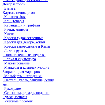
Декор и хобби
Бумага
Картон, пенокартон
Каллиграфия
Канцтовары
Карандаши и грифели
Ручки, линеры
Кисти
Краски художественные
Краски для декора, хобби
Краски аэрозольные и Кэпы
Лаки, грунты,
вспомогательные средства
Лепка и скульптура
Макетирование
Маркеры и комплектующие
Заправки для маркеров
Мольберты и этюдники
Пастель, уголь, сангина, сепия,
мел
Рукоделие
Сувениры, одежда, подарки
Сумки, пеналы
Учебные пособия