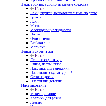
Краски аэрозольные разные
Лаки, грунты, вспомогательные средства
Назад
Лаки, грунты, вспомогательные средства
Грунты
Лаки
Масла
Маскирующие жидкости
Пасты
Очистители
Разбавители
Морилки
Лепка и скульптура
Назад
Лепка и скульптура
Глина, пасты, гипс
Пластика для запекания
Пластилин скульптурный
Стеки и доски
Пластилин детский
Макетирование
Назад
Макетирование
Коврики для резки
Лезвия