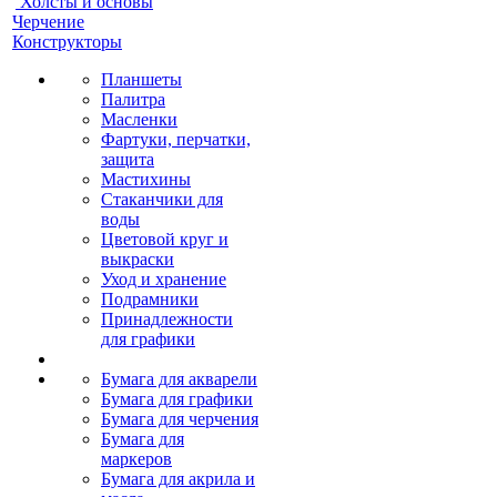
Холсты и основы
Черчение
Конструкторы
Планшеты
Палитра
Масленки
Фартуки, перчатки,
защита
Мастихины
Стаканчики для
воды
Цветовой круг и
выкраски
Уход и хранение
Подрамники
Принадлежности
для графики
Бумага для акварели
Бумага для графики
Бумага для черчения
Бумага для
маркеров
Бумага для акрила и