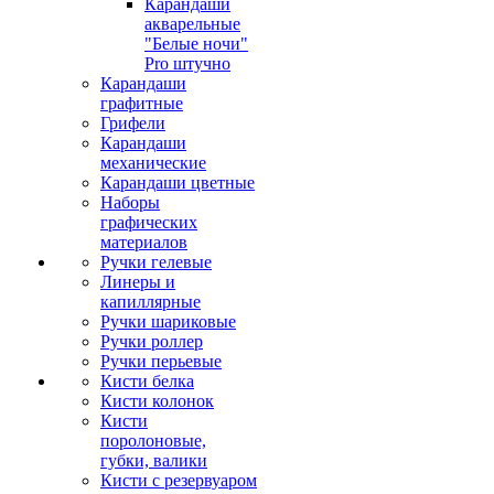
Карандаши
акварельные
"Белые ночи"
Pro штучно
Карандаши
графитные
Грифели
Карандаши
механические
Карандаши цветные
Наборы
графических
материалов
Ручки гелевые
Линеры и
капиллярные
Ручки шариковые
Ручки роллер
Ручки перьевые
Кисти белка
Кисти колонок
Кисти
поролоновые,
губки, валики
Кисти с резервуаром