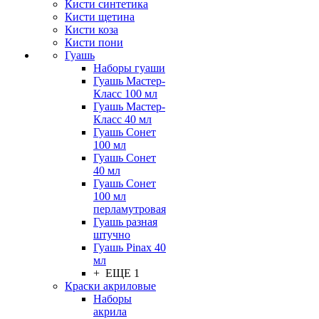
Кисти синтетика
Кисти щетина
Кисти коза
Кисти пони
Гуашь
Наборы гуаши
Гуашь Мастер-
Класс 100 мл
Гуашь Мастер-
Класс 40 мл
Гуашь Сонет
100 мл
Гуашь Сонет
40 мл
Гуашь Сонет
100 мл
перламутровая
Гуашь разная
штучно
Гуашь Pinax 40
мл
+ ЕЩЕ 1
Краски акриловые
Наборы
акрила