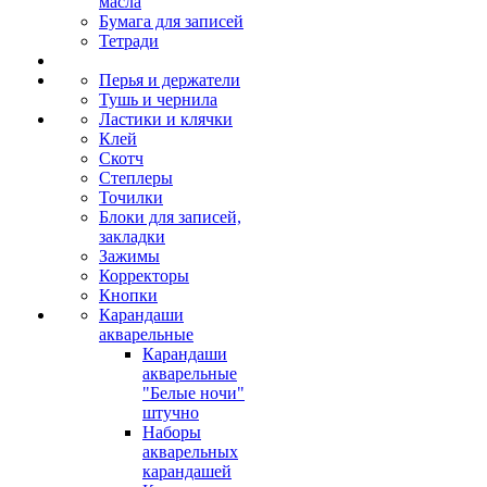
масла
Бумага для записей
Тетради
Перья и держатели
Тушь и чернила
Ластики и клячки
Клей
Скотч
Степлеры
Точилки
Блоки для записей,
закладки
Зажимы
Корректоры
Кнопки
Карандаши
акварельные
Карандаши
акварельные
"Белые ночи"
штучно
Наборы
акварельных
карандашей