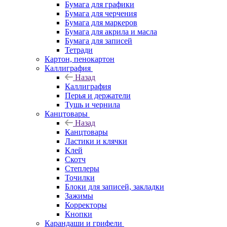
Бумага для графики
Бумага для черчения
Бумага для маркеров
Бумага для акрила и масла
Бумага для записей
Тетради
Картон, пенокартон
Каллиграфия
Назад
Каллиграфия
Перья и держатели
Тушь и чернила
Канцтовары
Назад
Канцтовары
Ластики и клячки
Клей
Скотч
Степлеры
Точилки
Блоки для записей, закладки
Зажимы
Корректоры
Кнопки
Карандаши и грифели