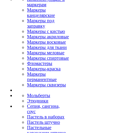
маркерам
Маркеры
канцелярские
Маркеры под
заправку
Маркеры с кистью
Маркеры акриловые
Маркеры восковые
Маркеры для ткани
Маркеры меловые
Маркеры спиртовые
Фломастеры
Маркеры-краска
Маркеры
перманентные
Маркеры сквизеры
Мольберты
Этюдники
Сепия, сангина,
соус
Пастель в наборах
Пастель штучно
Пастельные
карандаши штучно