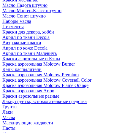
Масло Ладога штучно
Масло Мастер-Класс штучно
Масло Сонет штучно
Наборы масла
Пигменты
Краски для декора, хобби
Акрил по ткани Decola
Витражные краски
Акрил по коже Decola
Акрил по ткани Малевичъ
Краски аэрозольные и Кэпы
Краска аэрозольная Molotow Burner
Кэпы распылители
Краска аэрозольная Molotow Premium
Краска аэрозольная Molotow Coversall Color
Краска аэрозольная Molotow Flame Orange
Краска аэрозольная Arton
Краски аэрозольные разные
Лаки, грунты, вспомогательные средства
Грунты
Лаки
Масла
Маскирующие жидкости
Пасты