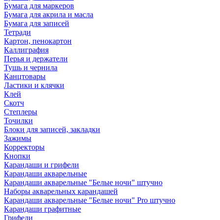
Бумага для маркеров
Бумага для акрила и масла
Бумага для записей
Тетради
Картон, пенокартон
Каллиграфия
Перья и держатели
Тушь и чернила
Канцтовары
Ластики и клячки
Клей
Скотч
Степлеры
Точилки
Блоки для записей, закладки
Зажимы
Корректоры
Кнопки
Карандаши и грифели
Карандаши акварельные
Карандаши акварельные "Белые ночи" штучно
Наборы акварельных карандашей
Карандаши акварельные "Белые ночи" Pro штучно
Карандаши графитные
Грифели