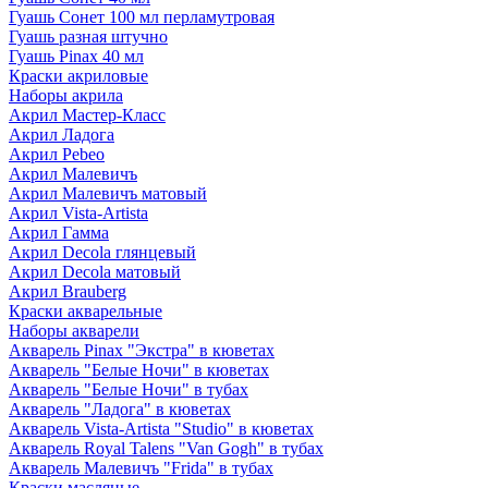
Гуашь Сонет 100 мл перламутровая
Гуашь разная штучно
Гуашь Pinax 40 мл
Краски акриловые
Наборы акрила
Акрил Мастер-Класс
Акрил Ладога
Акрил Pebeo
Акрил Малевичъ
Акрил Малевичъ матовый
Акрил Vista-Artista
Акрил Гамма
Акрил Decola глянцевый
Акрил Decola матовый
Акрил Brauberg
Краски акварельные
Наборы акварели
Акварель Pinax "Экстра" в кюветах
Акварель "Белые Ночи" в кюветах
Акварель "Белые Ночи" в тубах
Акварель "Ладога" в кюветах
Акварель Vista-Artista "Studio" в кюветах
Акварель Royal Talens "Van Gogh" в тубах
Акварель Малевичъ "Frida" в тубах
Краски масляные