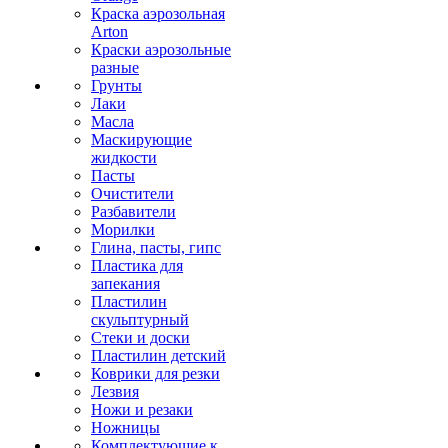
Краска аэрозольная
Arton
Краски аэрозольные
разные
Грунты
Лаки
Масла
Маскирующие
жидкости
Пасты
Очистители
Разбавители
Морилки
Глина, пасты, гипс
Пластика для
запекания
Пластилин
скульптурный
Стеки и доски
Пластилин детский
Коврики для резки
Лезвия
Ножи и резаки
Ножницы
Комплектующие к