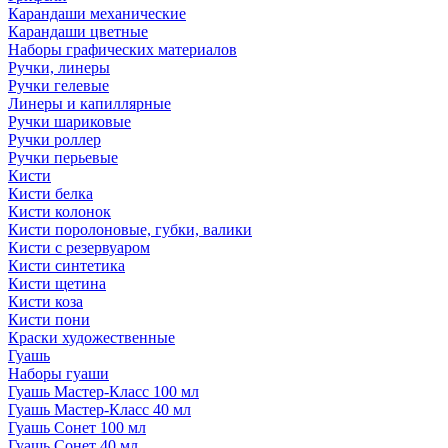
Карандаши механические
Карандаши цветные
Наборы графических материалов
Ручки, линеры
Ручки гелевые
Линеры и капиллярные
Ручки шариковые
Ручки роллер
Ручки перьевые
Кисти
Кисти белка
Кисти колонок
Кисти поролоновые, губки, валики
Кисти с резервуаром
Кисти синтетика
Кисти щетина
Кисти коза
Кисти пони
Краски художественные
Гуашь
Наборы гуаши
Гуашь Мастер-Класс 100 мл
Гуашь Мастер-Класс 40 мл
Гуашь Сонет 100 мл
Гуашь Сонет 40 мл