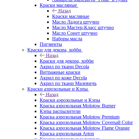
Краски масляные
Назад
Краски масляные
Масло Ладога штучно
Масло Мастер-Класс штучно
Масло Сонет штучно
Наборы масла
Пигменты
Краски для декора, хобби
Назад
Краски для декора, хобби
Акрил по ткани Decola
Витражные краски
Акрил по коже Decola
Акрил по ткани Малевичъ
Краски аэрозольные и Кэпы
Назад
Краски аэрозольные и Кэпы
Краска аэрозольная Molotow Burner
Кэпы распылители
Краска аэрозольная Molotow Premium
Краска аэрозольная Molotow Coversall Color
Краска аэрозольная Molotow Flame Orange
Краска аэрозольная Arton