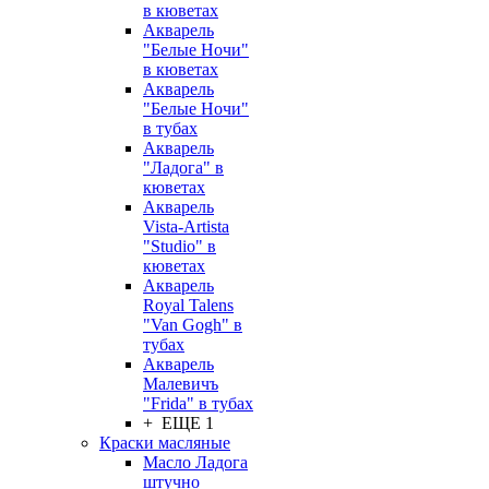
в кюветах
Акварель
"Белые Ночи"
в кюветах
Акварель
"Белые Ночи"
в тубах
Акварель
"Ладога" в
кюветах
Акварель
Vista-Artista
"Studio" в
кюветах
Акварель
Royal Talens
"Van Gogh" в
тубах
Акварель
Малевичъ
"Frida" в тубах
+ ЕЩЕ 1
Краски масляные
Масло Ладога
штучно