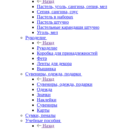
Назад
Пастель, уголь, сангина, сепия, мел
Сепия, сангина, соус
Пастель в наборах
Пастель штучно
Пастельные карандаши штучно
Уголь, мел
Рукоделие
Назад
Рукоделие
Коробка для принадлежностей
Фетр
Ленты для декора
Вышивка
Сувениры, одежда, подарки
Назад
Сувениры, одежда, подарки
Одежда
Значки
Наклейки
Сувениры
Карты
Сумки, пеналы
Учебные пособия
Назад