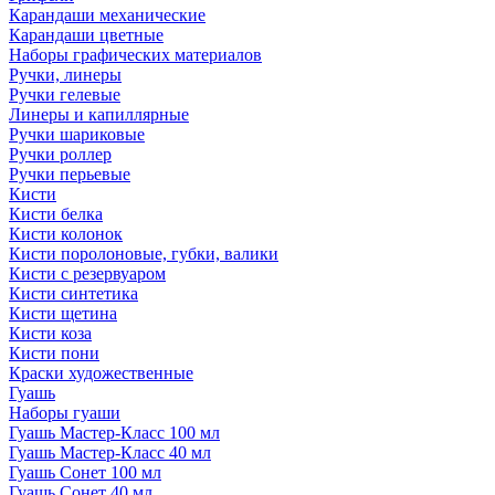
Карандаши механические
Карандаши цветные
Наборы графических материалов
Ручки, линеры
Ручки гелевые
Линеры и капиллярные
Ручки шариковые
Ручки роллер
Ручки перьевые
Кисти
Кисти белка
Кисти колонок
Кисти поролоновые, губки, валики
Кисти с резервуаром
Кисти синтетика
Кисти щетина
Кисти коза
Кисти пони
Краски художественные
Гуашь
Наборы гуаши
Гуашь Мастер-Класс 100 мл
Гуашь Мастер-Класс 40 мл
Гуашь Сонет 100 мл
Гуашь Сонет 40 мл