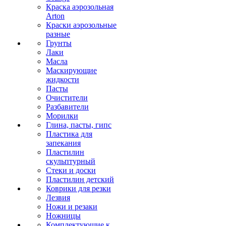
Краска аэрозольная
Arton
Краски аэрозольные
разные
Грунты
Лаки
Масла
Маскирующие
жидкости
Пасты
Очистители
Разбавители
Морилки
Глина, пасты, гипс
Пластика для
запекания
Пластилин
скульптурный
Стеки и доски
Пластилин детский
Коврики для резки
Лезвия
Ножи и резаки
Ножницы
Комплектующие к