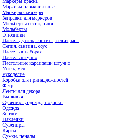
Маркеры-краска
Маркеры перманентные
Маркеры сквизеры
Заправки для маркеров
Мольберты и этюдники
Мольберты
Этюдники
Пастель, уголь, сангина, сепия, мел
Сепия, сангина, соус
Пастель в наборах
Пастель штучно
Пастельные карандаши штучно
Уголь, мел
Рукоделие
Коробка для принадлежностей
Фетр
Ленты для декора
Вышивка
Сувениры, одежда, подарки
Одежда
Значки
Наклейки
Сувениры
Карты
Сумки, пеналы