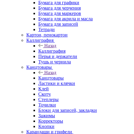
Бумага для графики
Бумага для черчения
Бумага для маркеров
Бумага для акрила и масла
Бумага для записей
Тетради
Картон, пенокартон
Каллиграфия
Назад
Каллиграфия
Перья и держатели
Тушь и чернила
Канцтовары
Назад
Канцтовары
Ластики и клячки
Клей
Скотч
Степлеры
Точилки
Блоки для записей, закладки
Зажимы
Корректоры
Кнопки
Карандаши и грифели