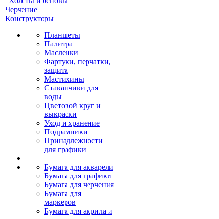
Холсты и основы
Черчение
Конструкторы
Планшеты
Палитра
Масленки
Фартуки, перчатки,
защита
Мастихины
Стаканчики для
воды
Цветовой круг и
выкраски
Уход и хранение
Подрамники
Принадлежности
для графики
Бумага для акварели
Бумага для графики
Бумага для черчения
Бумага для
маркеров
Бумага для акрила и