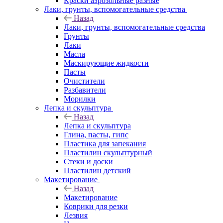
Краски аэрозольные разные
Лаки, грунты, вспомогательные средства
Назад
Лаки, грунты, вспомогательные средства
Грунты
Лаки
Масла
Маскирующие жидкости
Пасты
Очистители
Разбавители
Морилки
Лепка и скульптура
Назад
Лепка и скульптура
Глина, пасты, гипс
Пластика для запекания
Пластилин скульптурный
Стеки и доски
Пластилин детский
Макетирование
Назад
Макетирование
Коврики для резки
Лезвия