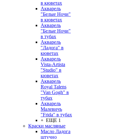
в кюветах
Акварель
"Белые Ночи"
в кюветах
Акварель
"Белые Ночи"
в тубах
Акварель
"Ладога" в
кюветах
Акварель
Vista-Artista
"Studio" в
кюветах
Акварель
Royal Talens
"Van Gogh" в
тубах
Акварель
Малевичъ
"Frida" в тубах
+ ЕЩЕ 1
Краски масляные
Масло Ладога
штучно