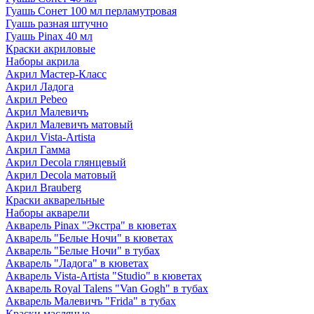
Гуашь Сонет 100 мл перламутровая
Гуашь разная штучно
Гуашь Pinax 40 мл
Краски акриловые
Наборы акрила
Акрил Мастер-Класс
Акрил Ладога
Акрил Pebeo
Акрил Малевичъ
Акрил Малевичъ матовый
Акрил Vista-Artista
Акрил Гамма
Акрил Decola глянцевый
Акрил Decola матовый
Акрил Brauberg
Краски акварельные
Наборы акварели
Акварель Pinax "Экстра" в кюветах
Акварель "Белые Ночи" в кюветах
Акварель "Белые Ночи" в тубах
Акварель "Ладога" в кюветах
Акварель Vista-Artista "Studio" в кюветах
Акварель Royal Talens "Van Gogh" в тубах
Акварель Малевичъ "Frida" в тубах
Краски масляные