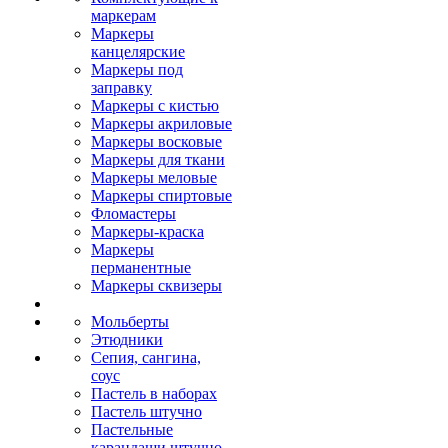
маркерам
Маркеры
канцелярские
Маркеры под
заправку
Маркеры с кистью
Маркеры акриловые
Маркеры восковые
Маркеры для ткани
Маркеры меловые
Маркеры спиртовые
Фломастеры
Маркеры-краска
Маркеры
перманентные
Маркеры сквизеры
Мольберты
Этюдники
Сепия, сангина,
соус
Пастель в наборах
Пастель штучно
Пастельные
карандаши штучно