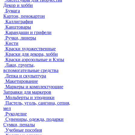
Декор и хобби
Бумага
Картон, пенокартон
Каллиграфия
Канцтовары
Карандаши и грифели
Ручки, линеры
Кисти
Краски художественные
Краски для декора, хобби
Краски аэрозольные и Кэпы
Лаки, грунты,
вспомогательные средства
Лепка и скульптура
Макетирование
Маркеры и комплектующие
Заправки для маркеров
Мольберты и этюдники
Пастель, уголь, сангина, сепия,
мел
Рукоделие
Сувениры, одежда, подарки
Сумки, пеналы
Учебные пособия