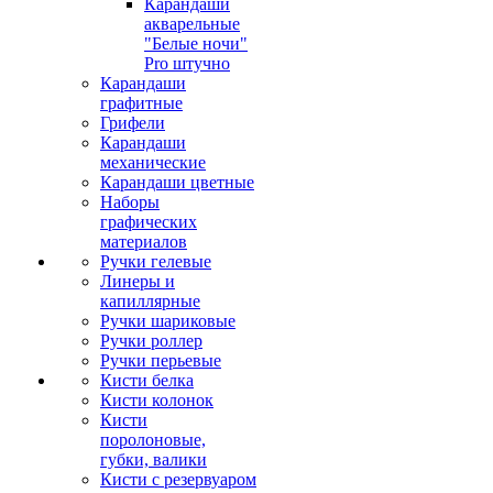
Карандаши
акварельные
"Белые ночи"
Pro штучно
Карандаши
графитные
Грифели
Карандаши
механические
Карандаши цветные
Наборы
графических
материалов
Ручки гелевые
Линеры и
капиллярные
Ручки шариковые
Ручки роллер
Ручки перьевые
Кисти белка
Кисти колонок
Кисти
поролоновые,
губки, валики
Кисти с резервуаром