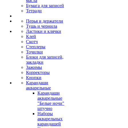
масла
Бумага для записей
Тетради
Перья и держатели
Тушь и чернила
Ластики и клячки
Клей
Скотч
Степлеры
Точилки
Блоки для записей,
закладки
Зажимы
Корректоры
Кнопки
Карандаши
акварельные
Карандаши
акварельные
"Белые ночи"
штучно
Наборы
акварельных
карандашей