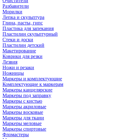
Очистители
Разбавители
Морилки
Лепка и скульптура
Глина, пасты, гипс
Пластика для запекания
Пластилин скульптурный
Стеки и доски
Пластилин детский
Макетирование
Коврики для резки
Лезвия
Ножи и резаки
Ножницы
Маркеры и комплектующие
Комплектующие к маркерам
Маркеры канцелярские
Маркеры под заправку
Маркеры с кистью
Маркеры акриловые
Маркеры восковые
Маркеры для ткани
Маркеры меловые
Маркеры спиртовые
Фломастеры