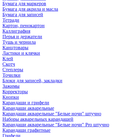
Бумага для маркеров
Бумага для акрила и масла
Бумага для записей
Тетради
Картон, пенокартон
Каллиграфия
Перья и держатели
Тушь и чернила
Канцтовары
Ластики и клячки
Клей
Скотч
Степлеры
Точилки
Блоки для записей, закладки
Зажимы
Корректоры
Кнопки
Карандаши и грифели
Карандаши акварельные
Карандаши акварельные "Белые ночи" штучно
Наборы акварельных карандашей
Карандаши акварельные "Белые ночи" Pro штучно
Карандаши графитные
Грифели