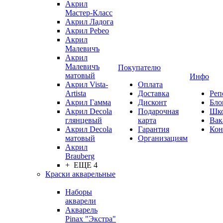
Акрил
Мастер-Класс
Акрил Ладога
Акрил Pebeo
Акрил
Малевичъ
Акрил
Малевичъ
Покупателю
матовый
Инфо
Акрил Vista-
Оплата
Artista
Доставка
Реп
Акрил Гамма
Дисконт
Бло
Акрил Decola
Подарочная
Шк
глянцевый
карта
Вак
Акрил Decola
Гарантия
Кон
матовый
Организациям
Акрил
Brauberg
+ ЕЩЕ 4
Краски акварельные
Наборы
акварели
Акварель
Pinax "Экстра"