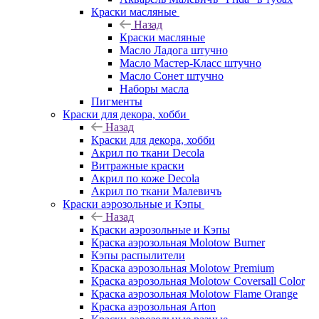
Краски масляные
Назад
Краски масляные
Масло Ладога штучно
Масло Мастер-Класс штучно
Масло Сонет штучно
Наборы масла
Пигменты
Краски для декора, хобби
Назад
Краски для декора, хобби
Акрил по ткани Decola
Витражные краски
Акрил по коже Decola
Акрил по ткани Малевичъ
Краски аэрозольные и Кэпы
Назад
Краски аэрозольные и Кэпы
Краска аэрозольная Molotow Burner
Кэпы распылители
Краска аэрозольная Molotow Premium
Краска аэрозольная Molotow Coversall Color
Краска аэрозольная Molotow Flame Orange
Краска аэрозольная Arton