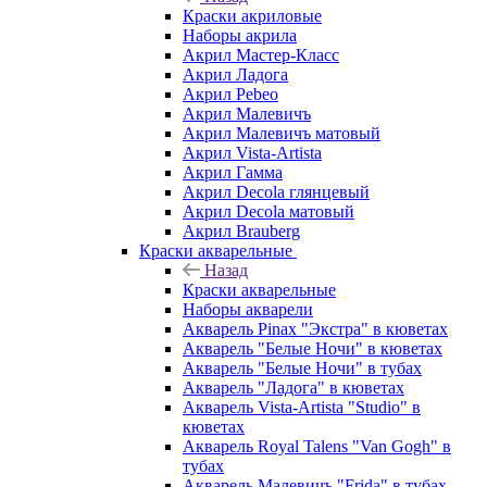
Краски акриловые
Наборы акрила
Акрил Мастер-Класс
Акрил Ладога
Акрил Pebeo
Акрил Малевичъ
Акрил Малевичъ матовый
Акрил Vista-Artista
Акрил Гамма
Акрил Decola глянцевый
Акрил Decola матовый
Акрил Brauberg
Краски акварельные
Назад
Краски акварельные
Наборы акварели
Акварель Pinax "Экстра" в кюветах
Акварель "Белые Ночи" в кюветах
Акварель "Белые Ночи" в тубах
Акварель "Ладога" в кюветах
Акварель Vista-Artista "Studio" в
кюветах
Акварель Royal Talens "Van Gogh" в
тубах
Акварель Малевичъ "Frida" в тубах