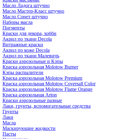
Масло Ладога штучно
Масло Мастер-Класс штучно
Масло Сонет штучно
Наборы масла
Пигменты
Краски для декора, хобби
Акрил по ткани Decola
Витражные краски
Акрил по коже Decola
Акрил по ткани Малевичъ
Краски аэрозольные и Кэпы
Краска аэрозольная Molotow Burner
Кэпы распылители
Краска аэрозольная Molotow Premium
Краска аэрозольная Molotow Coversall Color
Краска аэрозольная Molotow Flame Orange
Краска аэрозольная Arton
Краски аэрозольные разные
Лаки, грунты, вспомогательные средства
Грунты
Лаки
Масла
Маскирующие жидкости
Пасты