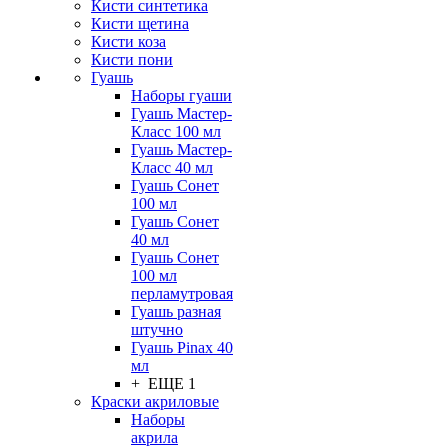
Кисти синтетика
Кисти щетина
Кисти коза
Кисти пони
Гуашь
Наборы гуаши
Гуашь Мастер-
Класс 100 мл
Гуашь Мастер-
Класс 40 мл
Гуашь Сонет
100 мл
Гуашь Сонет
40 мл
Гуашь Сонет
100 мл
перламутровая
Гуашь разная
штучно
Гуашь Pinax 40
мл
+ ЕЩЕ 1
Краски акриловые
Наборы
акрила