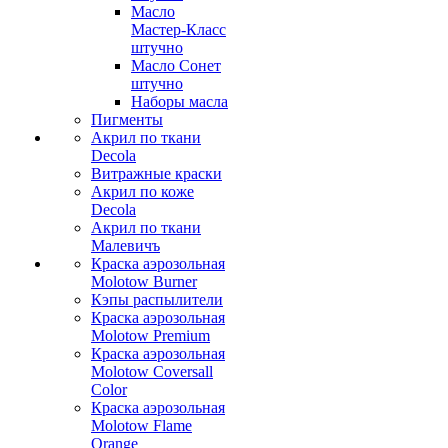
Масло
Мастер-Класс
штучно
Масло Сонет
штучно
Наборы масла
Пигменты
Акрил по ткани
Decola
Витражные краски
Акрил по коже
Decola
Акрил по ткани
Малевичъ
Краска аэрозольная
Molotow Burner
Кэпы распылители
Краска аэрозольная
Molotow Premium
Краска аэрозольная
Molotow Coversall
Color
Краска аэрозольная
Molotow Flame
Orange