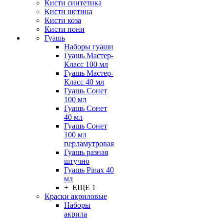
Кисти синтетика
Кисти щетина
Кисти коза
Кисти пони
Гуашь
Наборы гуаши
Гуашь Мастер-
Класс 100 мл
Гуашь Мастер-
Класс 40 мл
Гуашь Сонет
100 мл
Гуашь Сонет
40 мл
Гуашь Сонет
100 мл
перламутровая
Гуашь разная
штучно
Гуашь Pinax 40
мл
+ ЕЩЕ 1
Краски акриловые
Наборы
акрила