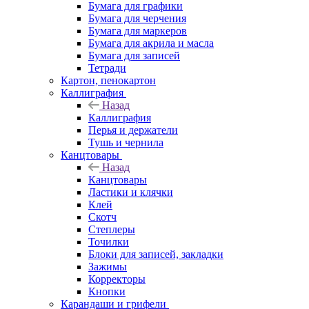
Бумага для графики
Бумага для черчения
Бумага для маркеров
Бумага для акрила и масла
Бумага для записей
Тетради
Картон, пенокартон
Каллиграфия
Назад
Каллиграфия
Перья и держатели
Тушь и чернила
Канцтовары
Назад
Канцтовары
Ластики и клячки
Клей
Скотч
Степлеры
Точилки
Блоки для записей, закладки
Зажимы
Корректоры
Кнопки
Карандаши и грифели