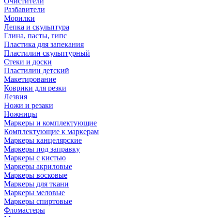
Очистители
Разбавители
Морилки
Лепка и скульптура
Глина, пасты, гипс
Пластика для запекания
Пластилин скульптурный
Стеки и доски
Пластилин детский
Макетирование
Коврики для резки
Лезвия
Ножи и резаки
Ножницы
Маркеры и комплектующие
Комплектующие к маркерам
Маркеры канцелярские
Маркеры под заправку
Маркеры с кистью
Маркеры акриловые
Маркеры восковые
Маркеры для ткани
Маркеры меловые
Маркеры спиртовые
Фломастеры