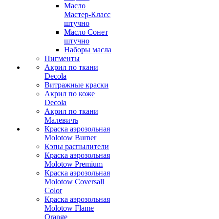
Масло
Мастер-Класс
штучно
Масло Сонет
штучно
Наборы масла
Пигменты
Акрил по ткани
Decola
Витражные краски
Акрил по коже
Decola
Акрил по ткани
Малевичъ
Краска аэрозольная
Molotow Burner
Кэпы распылители
Краска аэрозольная
Molotow Premium
Краска аэрозольная
Molotow Coversall
Color
Краска аэрозольная
Molotow Flame
Orange