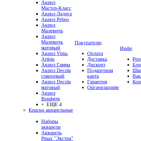
Акрил
Мастер-Класс
Акрил Ладога
Акрил Pebeo
Акрил
Малевичъ
Акрил
Малевичъ
Покупателю
матовый
Инфо
Акрил Vista-
Оплата
Artista
Доставка
Реп
Акрил Гамма
Дисконт
Бло
Акрил Decola
Подарочная
Шк
глянцевый
карта
Вак
Акрил Decola
Гарантия
Кон
матовый
Организациям
Акрил
Brauberg
+ ЕЩЕ 4
Краски акварельные
Наборы
акварели
Акварель
Pinax "Экстра"