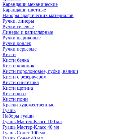
Карандаши механические
Карандаши цветные
Наборы графических материалов
Ручки, линеры
Ручки гелевые
Линеры и капиллярные
Ручки шариковые
Ручки роллер
Ручки перьевые
Кисти
Кисти белка
Кисти колонок
Кисти поролоновые, губки, валики
Кисти с резервуаром
Кисти синтетика
Кисти щетина
Кисти коза
Кисти пони
Краски художественные
Гуашь
Наборы гуаши
Гуашь Мастер-Класс 100 мл
Гуашь Мастер-Класс 40 мл
Гуашь Сонет 100 мл
Гуашь Сонет 40 мл