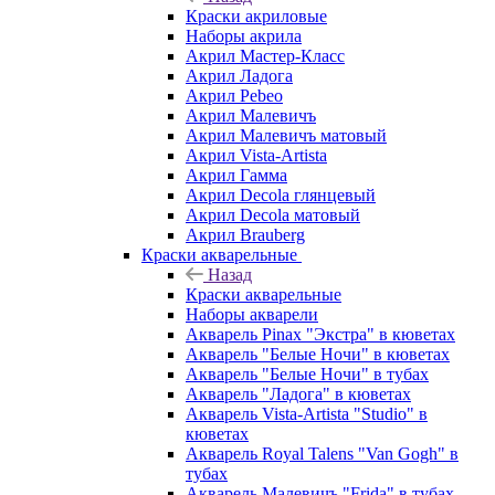
Краски акриловые
Наборы акрила
Акрил Мастер-Класс
Акрил Ладога
Акрил Pebeo
Акрил Малевичъ
Акрил Малевичъ матовый
Акрил Vista-Artista
Акрил Гамма
Акрил Decola глянцевый
Акрил Decola матовый
Акрил Brauberg
Краски акварельные
Назад
Краски акварельные
Наборы акварели
Акварель Pinax "Экстра" в кюветах
Акварель "Белые Ночи" в кюветах
Акварель "Белые Ночи" в тубах
Акварель "Ладога" в кюветах
Акварель Vista-Artista "Studio" в
кюветах
Акварель Royal Talens "Van Gogh" в
тубах
Акварель Малевичъ "Frida" в тубах