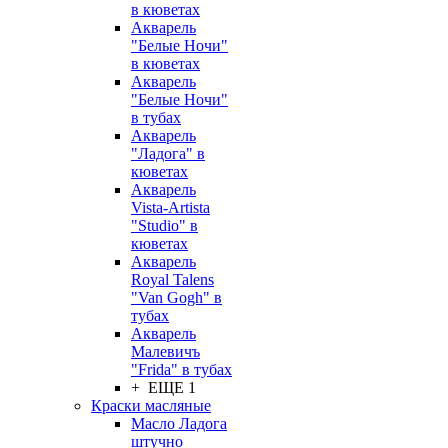
в кюветах
Акварель
"Белые Ночи"
в кюветах
Акварель
"Белые Ночи"
в тубах
Акварель
"Ладога" в
кюветах
Акварель
Vista-Artista
"Studio" в
кюветах
Акварель
Royal Talens
"Van Gogh" в
тубах
Акварель
Малевичъ
"Frida" в тубах
+ ЕЩЕ 1
Краски масляные
Масло Ладога
штучно