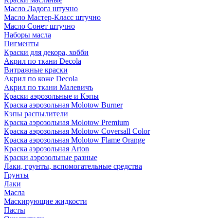
Масло Ладога штучно
Масло Мастер-Класс штучно
Масло Сонет штучно
Наборы масла
Пигменты
Краски для декора, хобби
Акрил по ткани Decola
Витражные краски
Акрил по коже Decola
Акрил по ткани Малевичъ
Краски аэрозольные и Кэпы
Краска аэрозольная Molotow Burner
Кэпы распылители
Краска аэрозольная Molotow Premium
Краска аэрозольная Molotow Coversall Color
Краска аэрозольная Molotow Flame Orange
Краска аэрозольная Arton
Краски аэрозольные разные
Лаки, грунты, вспомогательные средства
Грунты
Лаки
Масла
Маскирующие жидкости
Пасты