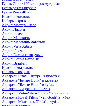
Гуашь Сонет 100 мл перламутровая
Гуашь разная штучно
Гуашь Pinax 40 мл
Краски акриловые
Наборы акрила
Акрил Мастер-Класс
Акрил Ладога
Акрил Pebeo
Акрил Малевичъ
Акрил Малевичъ матовый
Акрил Vista-Artista
Акрил Гамма
Акрил Decola глянцевый
Акрил Decola матовый
Акрил Brauberg
Краски акварельные
Наборы акварели
Акварель Pinax "Экстра" в кюветах
Акварель "Белые Ночи" в кюветах
Акварель "Белые Ночи" в тубах
Акварель "Ладога" в кюветах
Акварель Vista-Artista "Studio" в кюветах
Акварель Royal Talens "Van Gogh" в тубах
Акварель Малевичъ "Frida" в тубах
Краски масляные