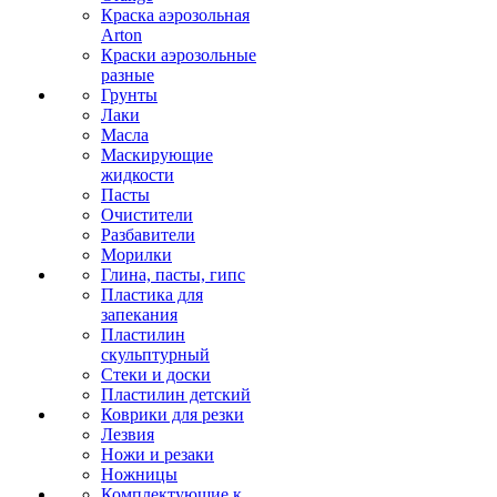
Краска аэрозольная
Arton
Краски аэрозольные
разные
Грунты
Лаки
Масла
Маскирующие
жидкости
Пасты
Очистители
Разбавители
Морилки
Глина, пасты, гипс
Пластика для
запекания
Пластилин
скульптурный
Стеки и доски
Пластилин детский
Коврики для резки
Лезвия
Ножи и резаки
Ножницы
Комплектующие к