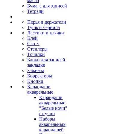
масла
Бумага для записей
Тетради
Перья и держатели
Тушь и чернила
Ластики и клячки
Клей
Скотч
Степлеры
Точилки
Блоки для записей,
закладки
Зажимы
Корректоры
Кнопки
Карандаши
акварельные
Карандаши
акварельные
"Белые ночи"
штучно
Наборы
акварельных
карандашей