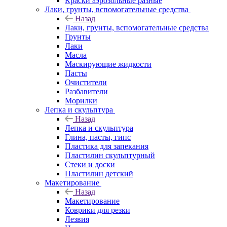
Краски аэрозольные разные
Лаки, грунты, вспомогательные средства
Назад
Лаки, грунты, вспомогательные средства
Грунты
Лаки
Масла
Маскирующие жидкости
Пасты
Очистители
Разбавители
Морилки
Лепка и скульптура
Назад
Лепка и скульптура
Глина, пасты, гипс
Пластика для запекания
Пластилин скульптурный
Стеки и доски
Пластилин детский
Макетирование
Назад
Макетирование
Коврики для резки
Лезвия