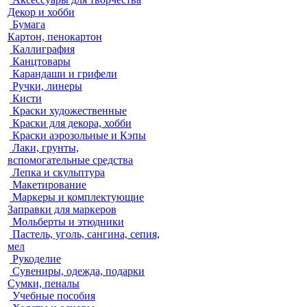
Декор и хобби
Бумага
Картон, пенокартон
Каллиграфия
Канцтовары
Карандаши и грифели
Ручки, линеры
Кисти
Краски художественные
Краски для декора, хобби
Краски аэрозольные и Кэпы
Лаки, грунты,
вспомогательные средства
Лепка и скульптура
Макетирование
Маркеры и комплектующие
Заправки для маркеров
Мольберты и этюдники
Пастель, уголь, сангина, сепия,
мел
Рукоделие
Сувениры, одежда, подарки
Сумки, пеналы
Учебные пособия