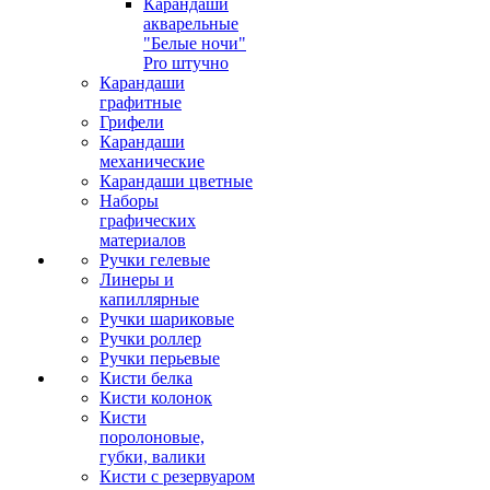
Карандаши
акварельные
"Белые ночи"
Pro штучно
Карандаши
графитные
Грифели
Карандаши
механические
Карандаши цветные
Наборы
графических
материалов
Ручки гелевые
Линеры и
капиллярные
Ручки шариковые
Ручки роллер
Ручки перьевые
Кисти белка
Кисти колонок
Кисти
поролоновые,
губки, валики
Кисти с резервуаром