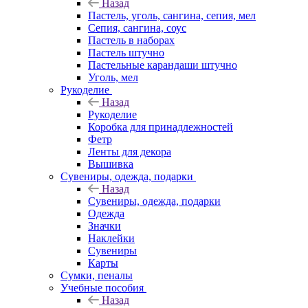
Назад
Пастель, уголь, сангина, сепия, мел
Сепия, сангина, соус
Пастель в наборах
Пастель штучно
Пастельные карандаши штучно
Уголь, мел
Рукоделие
Назад
Рукоделие
Коробка для принадлежностей
Фетр
Ленты для декора
Вышивка
Сувениры, одежда, подарки
Назад
Сувениры, одежда, подарки
Одежда
Значки
Наклейки
Сувениры
Карты
Сумки, пеналы
Учебные пособия
Назад