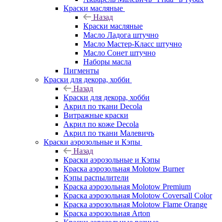
Краски масляные
Назад
Краски масляные
Масло Ладога штучно
Масло Мастер-Класс штучно
Масло Сонет штучно
Наборы масла
Пигменты
Краски для декора, хобби
Назад
Краски для декора, хобби
Акрил по ткани Decola
Витражные краски
Акрил по коже Decola
Акрил по ткани Малевичъ
Краски аэрозольные и Кэпы
Назад
Краски аэрозольные и Кэпы
Краска аэрозольная Molotow Burner
Кэпы распылители
Краска аэрозольная Molotow Premium
Краска аэрозольная Molotow Coversall Color
Краска аэрозольная Molotow Flame Orange
Краска аэрозольная Arton