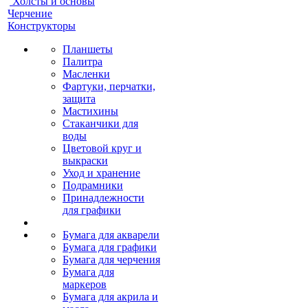
Холсты и основы
Черчение
Конструкторы
Планшеты
Палитра
Масленки
Фартуки, перчатки,
защита
Мастихины
Стаканчики для
воды
Цветовой круг и
выкраски
Уход и хранение
Подрамники
Принадлежности
для графики
Бумага для акварели
Бумага для графики
Бумага для черчения
Бумага для
маркеров
Бумага для акрила и