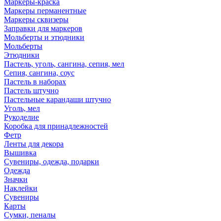
Маркеры-краска
Маркеры перманентные
Маркеры сквизеры
Заправки для маркеров
Мольберты и этюдники
Мольберты
Этюдники
Пастель, уголь, сангина, сепия, мел
Сепия, сангина, соус
Пастель в наборах
Пастель штучно
Пастельные карандаши штучно
Уголь, мел
Рукоделие
Коробка для принадлежностей
Фетр
Ленты для декора
Вышивка
Сувениры, одежда, подарки
Одежда
Значки
Наклейки
Сувениры
Карты
Сумки, пеналы