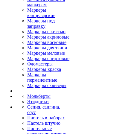
маркерам
Маркеры
канцелярские
Маркеры под
заправку
Маркеры с кистью
Маркеры акриловые
Маркеры восковые
Маркеры для ткани
Маркеры меловые
Маркеры спиртовые
Фломастеры
Маркеры-краска
Маркеры
перманентные
Маркеры сквизеры
Мольберты
Этюдники
Сепия, сангина,
соус
Пастель в наборах
Пастель штучно
Пастельные
карандаши штучно