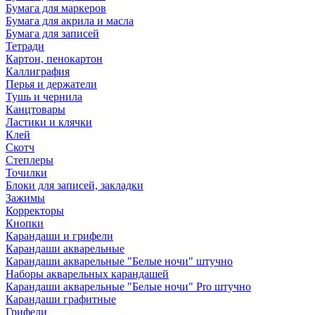
Бумага для маркеров
Бумага для акрила и масла
Бумага для записей
Тетради
Картон, пенокартон
Каллиграфия
Перья и держатели
Тушь и чернила
Канцтовары
Ластики и клячки
Клей
Скотч
Степлеры
Точилки
Блоки для записей, закладки
Зажимы
Корректоры
Кнопки
Карандаши и грифели
Карандаши акварельные
Карандаши акварельные "Белые ночи" штучно
Наборы акварельных карандашей
Карандаши акварельные "Белые ночи" Pro штучно
Карандаши графитные
Грифели