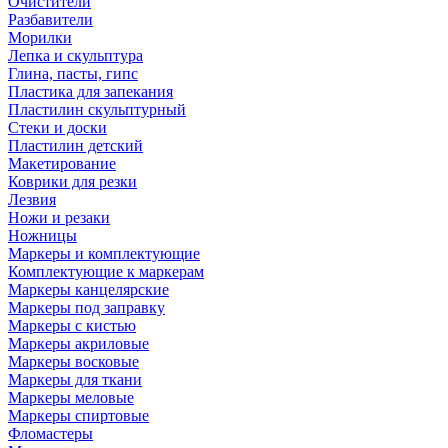
Очистители
Разбавители
Морилки
Лепка и скульптура
Глина, пасты, гипс
Пластика для запекания
Пластилин скульптурный
Стеки и доски
Пластилин детский
Макетирование
Коврики для резки
Лезвия
Ножи и резаки
Ножницы
Маркеры и комплектующие
Комплектующие к маркерам
Маркеры канцелярские
Маркеры под заправку
Маркеры с кистью
Маркеры акриловые
Маркеры восковые
Маркеры для ткани
Маркеры меловые
Маркеры спиртовые
Фломастеры