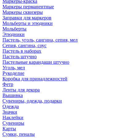
Маркеры-краска
Маркеры перманентные
Маркеры сквизеры
Заправки для маркеров
Мольберты и этюдники
Мольберты
Этюдники
Пастель, уголь, сангина, сепия, мел
Сепия, сангина, соус
Пастель в наборах
Пастель штучно
Пастельные карандаши штучно
Уголь, мел
Рукоделие
Коробка для принадлежностей
Фетр
Ленты для декора
Вышивка
Сувениры, одежда, подарки
Одежда
Значки
Наклейки
Сувениры
Карты
Сумки, пеналы