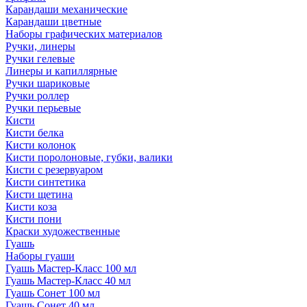
Карандаши механические
Карандаши цветные
Наборы графических материалов
Ручки, линеры
Ручки гелевые
Линеры и капиллярные
Ручки шариковые
Ручки роллер
Ручки перьевые
Кисти
Кисти белка
Кисти колонок
Кисти поролоновые, губки, валики
Кисти с резервуаром
Кисти синтетика
Кисти щетина
Кисти коза
Кисти пони
Краски художественные
Гуашь
Наборы гуаши
Гуашь Мастер-Класс 100 мл
Гуашь Мастер-Класс 40 мл
Гуашь Сонет 100 мл
Гуашь Сонет 40 мл