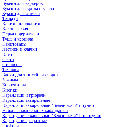
Бумага для маркеров
Бумага для акрила и масла
Бумага для записей
Тетради
Картон, пенокартон
Каллиграфия
Перья и держатели
Тушь и чернила
Канцтовары
Ластики и клячки
Клей
Скотч
Степлеры
Точилки
Блоки для записей, закладки
Зажимы
Корректоры
Кнопки
Карандаши и грифели
Карандаши акварельные
Карандаши акварельные "Белые ночи" штучно
Наборы акварельных карандашей
Карандаши акварельные "Белые ночи" Pro штучно
Карандаши графитные
Грифели