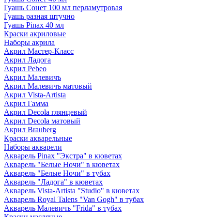
Гуашь Сонет 100 мл перламутровая
Гуашь разная штучно
Гуашь Pinax 40 мл
Краски акриловые
Наборы акрила
Акрил Мастер-Класс
Акрил Ладога
Акрил Pebeo
Акрил Малевичъ
Акрил Малевичъ матовый
Акрил Vista-Artista
Акрил Гамма
Акрил Decola глянцевый
Акрил Decola матовый
Акрил Brauberg
Краски акварельные
Наборы акварели
Акварель Pinax "Экстра" в кюветах
Акварель "Белые Ночи" в кюветах
Акварель "Белые Ночи" в тубах
Акварель "Ладога" в кюветах
Акварель Vista-Artista "Studio" в кюветах
Акварель Royal Talens "Van Gogh" в тубах
Акварель Малевичъ "Frida" в тубах
Краски масляные