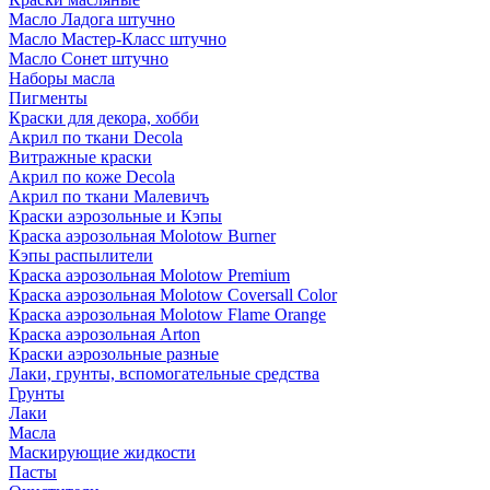
Масло Ладога штучно
Масло Мастер-Класс штучно
Масло Сонет штучно
Наборы масла
Пигменты
Краски для декора, хобби
Акрил по ткани Decola
Витражные краски
Акрил по коже Decola
Акрил по ткани Малевичъ
Краски аэрозольные и Кэпы
Краска аэрозольная Molotow Burner
Кэпы распылители
Краска аэрозольная Molotow Premium
Краска аэрозольная Molotow Coversall Color
Краска аэрозольная Molotow Flame Orange
Краска аэрозольная Arton
Краски аэрозольные разные
Лаки, грунты, вспомогательные средства
Грунты
Лаки
Масла
Маскирующие жидкости
Пасты