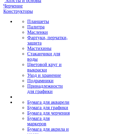
Холсты и основы
Черчение
Конструкторы
Планшеты
Палитра
Масленки
Фартуки, перчатки,
защита
Мастихины
Стаканчики для
воды
Цветовой круг и
выкраски
Уход и хранение
Подрамники
Принадлежности
для графики
Бумага для акварели
Бумага для графики
Бумага для черчения
Бумага для
маркеров
Бумага для акрила и