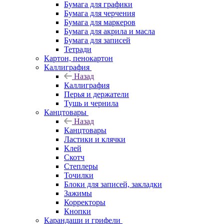
Бумага для графики
Бумага для черчения
Бумага для маркеров
Бумага для акрила и масла
Бумага для записей
Тетради
Картон, пенокартон
Каллиграфия
Назад
Каллиграфия
Перья и держатели
Тушь и чернила
Канцтовары
Назад
Канцтовары
Ластики и клячки
Клей
Скотч
Степлеры
Точилки
Блоки для записей, закладки
Зажимы
Корректоры
Кнопки
Карандаши и грифели