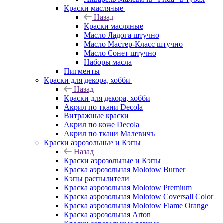
Краски масляные
Назад
Краски масляные
Масло Ладога штучно
Масло Мастер-Класс штучно
Масло Сонет штучно
Наборы масла
Пигменты
Краски для декора, хобби
Назад
Краски для декора, хобби
Акрил по ткани Decola
Витражные краски
Акрил по коже Decola
Акрил по ткани Малевичъ
Краски аэрозольные и Кэпы
Назад
Краски аэрозольные и Кэпы
Краска аэрозольная Molotow Burner
Кэпы распылители
Краска аэрозольная Molotow Premium
Краска аэрозольная Molotow Coversall Color
Краска аэрозольная Molotow Flame Orange
Краска аэрозольная Arton