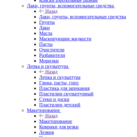
Краски аэрозольные разные
Лаки, грунты, вспомогательные средства
Назад
Лаки, грунты, вспомогательные средства
Грунты
Лаки
Масла
Маскирующие жидкости
Пасты
Очистители
Разбавители
Морилки
Лепка и скульптура
Назад
Лепка и скульптура
Глина, пасты, гипс
Пластика для запекания
Пластилин скульптурный
Стеки и доски
Пластилин детский
Макетирование
Назад
Макетирование
Коврики для резки
Лезвия