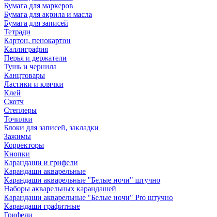
Бумага для маркеров
Бумага для акрила и масла
Бумага для записей
Тетради
Картон, пенокартон
Каллиграфия
Перья и держатели
Тушь и чернила
Канцтовары
Ластики и клячки
Клей
Скотч
Степлеры
Точилки
Блоки для записей, закладки
Зажимы
Корректоры
Кнопки
Карандаши и грифели
Карандаши акварельные
Карандаши акварельные "Белые ночи" штучно
Наборы акварельных карандашей
Карандаши акварельные "Белые ночи" Pro штучно
Карандаши графитные
Грифели