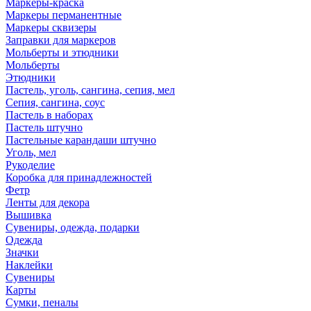
Маркеры-краска
Маркеры перманентные
Маркеры сквизеры
Заправки для маркеров
Мольберты и этюдники
Мольберты
Этюдники
Пастель, уголь, сангина, сепия, мел
Сепия, сангина, соус
Пастель в наборах
Пастель штучно
Пастельные карандаши штучно
Уголь, мел
Рукоделие
Коробка для принадлежностей
Фетр
Ленты для декора
Вышивка
Сувениры, одежда, подарки
Одежда
Значки
Наклейки
Сувениры
Карты
Сумки, пеналы