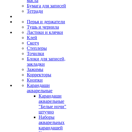
масла
Бумага для записей
Тетради
Перья и держатели
Тушь и чернила
Ластики и клячки
Клей
Скотч
Степлеры
Точилки
Блоки для записей,
закладки
Зажимы
Корректоры
Кнопки
Карандаши
акварельные
Карандаши
акварельные
"Белые ночи"
штучно
Наборы
акварельных
карандашей