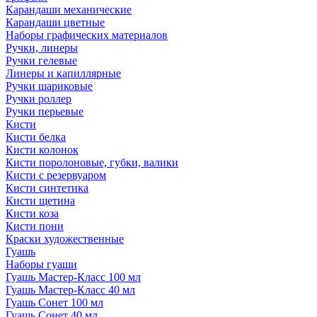
Карандаши механические
Карандаши цветные
Наборы графических материалов
Ручки, линеры
Ручки гелевые
Линеры и капиллярные
Ручки шариковые
Ручки роллер
Ручки перьевые
Кисти
Кисти белка
Кисти колонок
Кисти поролоновые, губки, валики
Кисти с резервуаром
Кисти синтетика
Кисти щетина
Кисти коза
Кисти пони
Краски художественные
Гуашь
Наборы гуаши
Гуашь Мастер-Класс 100 мл
Гуашь Мастер-Класс 40 мл
Гуашь Сонет 100 мл
Гуашь Сонет 40 мл