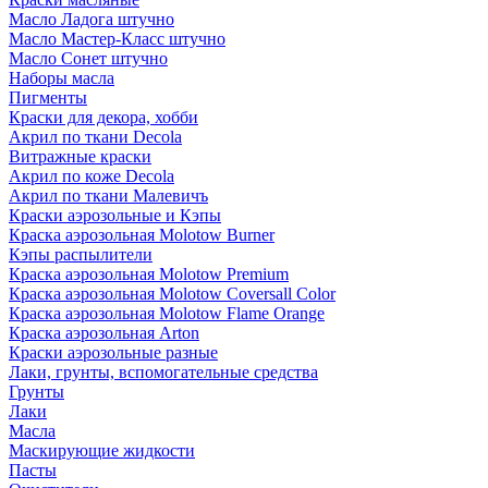
Масло Ладога штучно
Масло Мастер-Класс штучно
Масло Сонет штучно
Наборы масла
Пигменты
Краски для декора, хобби
Акрил по ткани Decola
Витражные краски
Акрил по коже Decola
Акрил по ткани Малевичъ
Краски аэрозольные и Кэпы
Краска аэрозольная Molotow Burner
Кэпы распылители
Краска аэрозольная Molotow Premium
Краска аэрозольная Molotow Coversall Color
Краска аэрозольная Molotow Flame Orange
Краска аэрозольная Arton
Краски аэрозольные разные
Лаки, грунты, вспомогательные средства
Грунты
Лаки
Масла
Маскирующие жидкости
Пасты