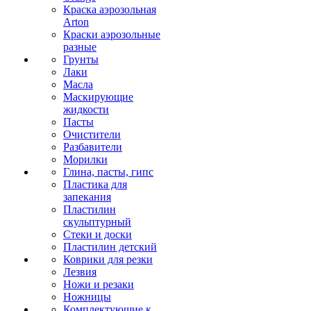
Краска аэрозольная
Arton
Краски аэрозольные
разные
Грунты
Лаки
Масла
Маскирующие
жидкости
Пасты
Очистители
Разбавители
Морилки
Глина, пасты, гипс
Пластика для
запекания
Пластилин
скульптурный
Стеки и доски
Пластилин детский
Коврики для резки
Лезвия
Ножи и резаки
Ножницы
Комплектующие к