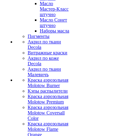
Масло
Мастер-Класс
штучно
Масло Сонет
штучно
Наборы масла
Пигменты
Акрил по ткани
Decola
Витражные краски
Акрил по коже
Decola
Акрил по ткани
Малевичъ
Краска аэрозольная
Molotow Burner
Кэпы распылители
Краска аэрозольная
Molotow Premium
Краска аэрозольная
Molotow Coversall
Color
Краска аэрозольная
Molotow Flame
Orange