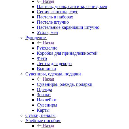
Назад
Пастель, уголь, сангина, сепия, мел
Сепия, сангина, соус
Пастель в наборах
Пастель штучно
Пастельные карандаши штучно
Уголь, мел
Рукоделие
Назад
Рукоделие
Коробка для принадлежностей
Фетр
Ленты для декора
Вышивка
Сувениры, одежда, подарки
Назад
Сувениры, одежда, подарки
Одежда
Значки
Наклейки
Сувениры
Карты
Сумки, пеналы
Учебные пособия
Назад