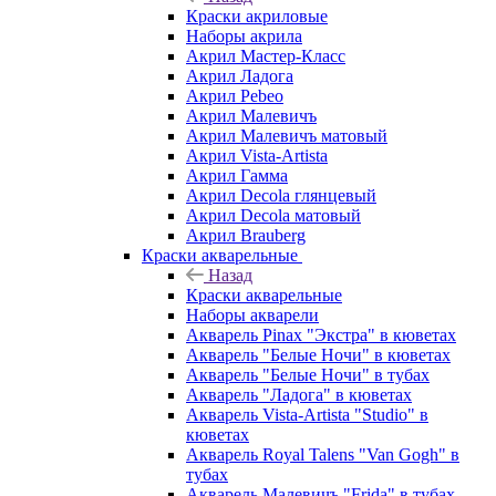
Краски акриловые
Наборы акрила
Акрил Мастер-Класс
Акрил Ладога
Акрил Pebeo
Акрил Малевичъ
Акрил Малевичъ матовый
Акрил Vista-Artista
Акрил Гамма
Акрил Decola глянцевый
Акрил Decola матовый
Акрил Brauberg
Краски акварельные
Назад
Краски акварельные
Наборы акварели
Акварель Pinax "Экстра" в кюветах
Акварель "Белые Ночи" в кюветах
Акварель "Белые Ночи" в тубах
Акварель "Ладога" в кюветах
Акварель Vista-Artista "Studio" в
кюветах
Акварель Royal Talens "Van Gogh" в
тубах
Акварель Малевичъ "Frida" в тубах