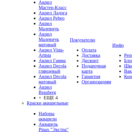
Акрил
Мастер-Класс
Акрил Ладога
Акрил Pebeo
Акрил
Малевичъ
Акрил
Малевичъ
Покупателю
матовый
Инфо
Акрил Vista-
Оплата
Artista
Доставка
Реп
Акрил Гамма
Дисконт
Бло
Акрил Decola
Подарочная
Шк
глянцевый
карта
Вак
Акрил Decola
Гарантия
Кон
матовый
Организациям
Акрил
Brauberg
+ ЕЩЕ 4
Краски акварельные
Наборы
акварели
Акварель
Pinax "Экстра"