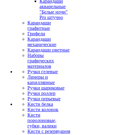
Карандаши
акварельные
"Белые ночи"
Pro штучно
Карандаши
графитные
Грифели
Карандаши
механические
Карандаши цветные
Наборы
графических
материалов
Ручки гелевые
Линеры и
капиллярные
Ручки шариковые
Ручки роллер
Ручки перьевые
Кисти белка
Кисти колонок
Кисти
поролоновые,
губки, валики
Кисти с резервуаром