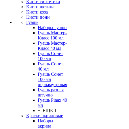
Кисти синтетика
Кисти щетина
Кисти коза
Кисти пони
Гуашь
Наборы гуаши
Гуашь Мастер-
Класс 100 мл
Гуашь Мастер-
Класс 40 мл
Гуашь Сонет
100 мл
Гуашь Сонет
40 мл
Гуашь Сонет
100 мл
перламутровая
Гуашь разная
штучно
Гуашь Pinax 40
мл
+ ЕЩЕ 1
Краски акриловые
Наборы
акрила