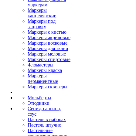
маркерам
Маркеры
канцелярские
Маркеры под
заправку
Маркеры с кистью
Маркеры акриловые
Маркеры восковые
Маркеры для ткани
Маркеры меловые
Маркеры спиртовые
Фломастеры
Маркеры-краска
Маркеры
перманентные
Маркеры сквизеры
Мольберты
Этюдники
Сепия, сангина,
соус
Пастель в наборах
Пастель штучно
Пастельные
карандаши штучно