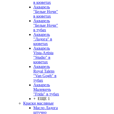
в кюветах
Акварель
"Белые Ночи"
в кюветах
Акварель
"Белые Ночи"
в тубах
Акварель
"Ладога" в
кюветах
Акварель
Vista-Artista
"Studio" в
кюветах
Акварель
Royal Talens
"Van Gogh" в
тубах
Акварель
Малевичъ
"Frida" в тубах
+ ЕЩЕ 1
Краски масляные
Масло Ладога
штучно