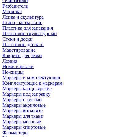
Очистители
Разбавители
Морилки
Лепка и скульптура
Глина, пасты, гипс
Пластика для запекания
Пластилин скульптурный
Стеки и доски
Пластилин детский
Макетирование
Коврики для резки
Лезвия
Ножи и резаки
Ножницы
Маркеры и комплектующие
Комплектующие к маркерам
Маркеры канцелярские
Маркеры под заправку
Маркеры с кистью
Маркеры акриловые
Маркеры восковые
Маркеры для ткани
Маркеры меловые
Маркеры спиртовые
Фломастеры