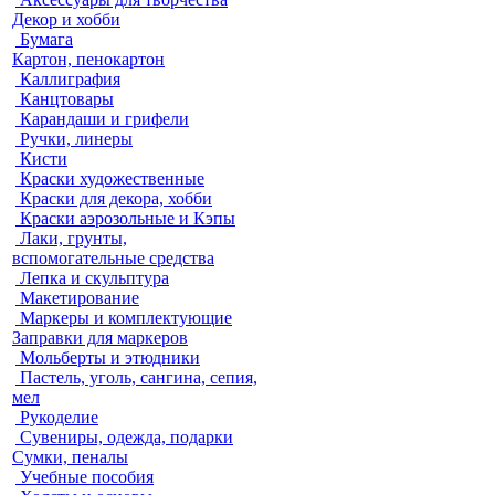
Декор и хобби
Бумага
Картон, пенокартон
Каллиграфия
Канцтовары
Карандаши и грифели
Ручки, линеры
Кисти
Краски художественные
Краски для декора, хобби
Краски аэрозольные и Кэпы
Лаки, грунты,
вспомогательные средства
Лепка и скульптура
Макетирование
Маркеры и комплектующие
Заправки для маркеров
Мольберты и этюдники
Пастель, уголь, сангина, сепия,
мел
Рукоделие
Сувениры, одежда, подарки
Сумки, пеналы
Учебные пособия