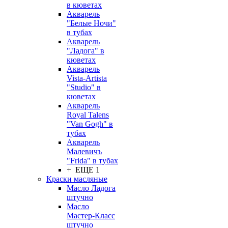
в кюветах
Акварель
"Белые Ночи"
в тубах
Акварель
"Ладога" в
кюветах
Акварель
Vista-Artista
"Studio" в
кюветах
Акварель
Royal Talens
"Van Gogh" в
тубах
Акварель
Малевичъ
"Frida" в тубах
+ ЕЩЕ 1
Краски масляные
Масло Ладога
штучно
Масло
Мастер-Класс
штучно