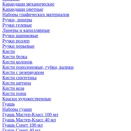
Карандаши механические
Карандаши цветные
Наборы графических материалов
Ручки, линеры
Ручки гелевые
Линеры и капиллярные
Ручки шариковые
Ручки роллер
Ручки перьевые
Кисти
Кисти белка
Кисти колонок
Кисти поролоновые, губки, валики
Кисти с резервуаром
Кисти синтетика
Кисти щетина
Кисти коза
Кисти пони
Краски художественные
Гуашь
Наборы гуаши
Гуашь Мастер-Класс 100 мл
Гуашь Мастер-Класс 40 мл
Гуашь Сонет 100 мл
Гуашь Сонет 40 мл