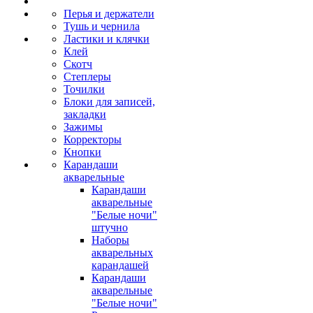
Перья и держатели
Тушь и чернила
Ластики и клячки
Клей
Скотч
Степлеры
Точилки
Блоки для записей,
закладки
Зажимы
Корректоры
Кнопки
Карандаши
акварельные
Карандаши
акварельные
"Белые ночи"
штучно
Наборы
акварельных
карандашей
Карандаши
акварельные
"Белые ночи"