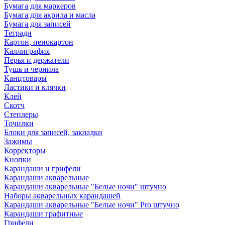
Бумага для маркеров
Бумага для акрила и масла
Бумага для записей
Тетради
Картон, пенокартон
Каллиграфия
Перья и держатели
Тушь и чернила
Канцтовары
Ластики и клячки
Клей
Скотч
Степлеры
Точилки
Блоки для записей, закладки
Зажимы
Корректоры
Кнопки
Карандаши и грифели
Карандаши акварельные
Карандаши акварельные "Белые ночи" штучно
Наборы акварельных карандашей
Карандаши акварельные "Белые ночи" Pro штучно
Карандаши графитные
Грифели