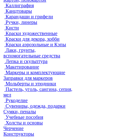
Каллиграфия
Канцтовары
Карандаши и грифели
Ручки, линеры
Кисти
Краски художественные
Краски для декора, хобби
Краски аэрозольные и Кэпы
Лаки, грунты,
вспомогательные средства
Лепка и скульптура
Макетирование
Маркеры и комплектующие
Заправки для маркеров
Мольберты и этюдники
Пастель, уголь, сангина, сепия,
мел
Рукоделие
Сувениры, одежда, подарки
Сумки, пеналы
Учебные пособия
Холсты и основы
Черчение
Конструкторы