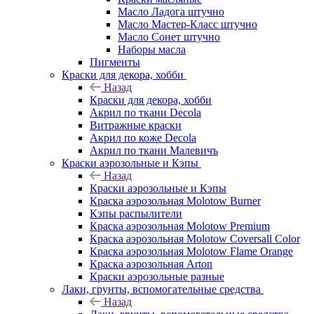
Масло Ладога штучно
Масло Мастер-Класс штучно
Масло Сонет штучно
Наборы масла
Пигменты
Краски для декора, хобби
Назад
Краски для декора, хобби
Акрил по ткани Decola
Витражные краски
Акрил по коже Decola
Акрил по ткани Малевичъ
Краски аэрозольные и Кэпы
Назад
Краски аэрозольные и Кэпы
Краска аэрозольная Molotow Burner
Кэпы распылители
Краска аэрозольная Molotow Premium
Краска аэрозольная Molotow Coversall Color
Краска аэрозольная Molotow Flame Orange
Краска аэрозольная Arton
Краски аэрозольные разные
Лаки, грунты, вспомогательные средства
Назад