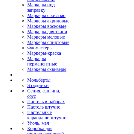
Маркеры под
заправку
Маркеры с кистью
Маркеры акриловые
Маркеры восковые
Маркеры для ткани
Маркеры меловые
Маркеры спиртовые
Фломастеры
Маркеры-краска
Маркеры
перманентные
Маркеры сквизеры
Мольберты
Этюдники
Сепия, сангина,
соус
Пастель в наборах
Пастель штучно
Пастельные
карандаши штучно
Уголь, мел
Коробка для
принадлежностей