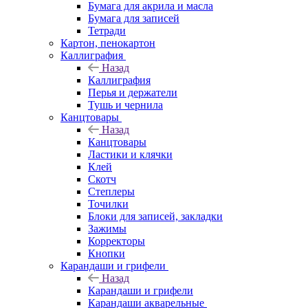
Бумага для акрила и масла
Бумага для записей
Тетради
Картон, пенокартон
Каллиграфия
Назад
Каллиграфия
Перья и держатели
Тушь и чернила
Канцтовары
Назад
Канцтовары
Ластики и клячки
Клей
Скотч
Степлеры
Точилки
Блоки для записей, закладки
Зажимы
Корректоры
Кнопки
Карандаши и грифели
Назад
Карандаши и грифели
Карандаши акварельные