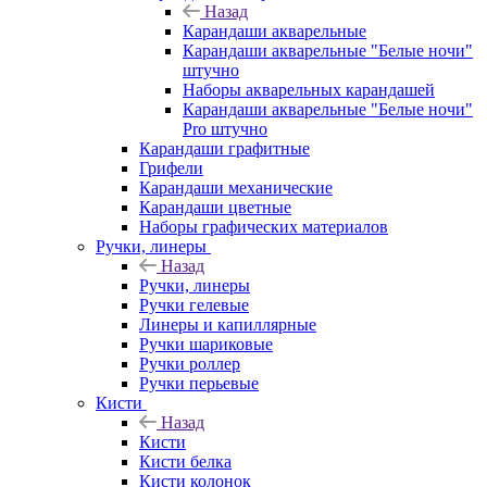
Назад
Карандаши акварельные
Карандаши акварельные "Белые ночи"
штучно
Наборы акварельных карандашей
Карандаши акварельные "Белые ночи"
Pro штучно
Карандаши графитные
Грифели
Карандаши механические
Карандаши цветные
Наборы графических материалов
Ручки, линеры
Назад
Ручки, линеры
Ручки гелевые
Линеры и капиллярные
Ручки шариковые
Ручки роллер
Ручки перьевые
Кисти
Назад
Кисти
Кисти белка
Кисти колонок