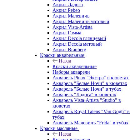
Акрил Ладога
Акрил Pebeo
Акрил Малевичъ
Акрил Малевичъ матовый
Акрил Vista-Artista
Акрил Гамма
Акрил Decola глянцевый
Акрил Decola матовый
Акрил Brauberg
Краски акварельные
Назад
Краски акварельные
Наборы акварели
Акварель Pinax "Экстра" в кюветах
Акварель "Белые Ночи" в кюветах
Акварель "Белые Ночи" в тубах
Акварель "Ладога" в кюветах
Акварель Vista-Artista "Studio" в
кюветах
Акварель Royal Talens "Van Gogh" в
тубах
Акварель Малевичъ "Frida" в тубах
Краски масляные
Назад
Краски масляные