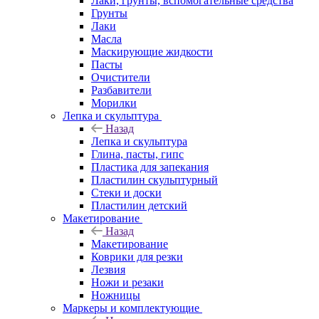
Лаки, грунты, вспомогательные средства
Грунты
Лаки
Масла
Маскирующие жидкости
Пасты
Очистители
Разбавители
Морилки
Лепка и скульптура
Назад
Лепка и скульптура
Глина, пасты, гипс
Пластика для запекания
Пластилин скульптурный
Стеки и доски
Пластилин детский
Макетирование
Назад
Макетирование
Коврики для резки
Лезвия
Ножи и резаки
Ножницы
Маркеры и комплектующие