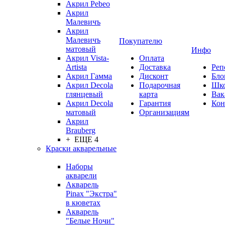
Акрил Pebeo
Акрил
Малевичъ
Акрил
Малевичъ
Покупателю
матовый
Инфо
Акрил Vista-
Оплата
Artista
Доставка
Реп
Акрил Гамма
Дисконт
Бло
Акрил Decola
Подарочная
Шк
глянцевый
карта
Вак
Акрил Decola
Гарантия
Кон
матовый
Организациям
Акрил
Brauberg
+ ЕЩЕ 4
Краски акварельные
Наборы
акварели
Акварель
Pinax "Экстра"
в кюветах
Акварель
"Белые Ночи"