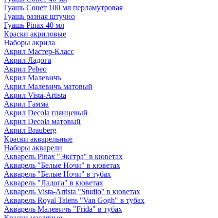
Гуашь Сонет 100 мл перламутровая
Гуашь разная штучно
Гуашь Pinax 40 мл
Краски акриловые
Наборы акрила
Акрил Мастер-Класс
Акрил Ладога
Акрил Pebeo
Акрил Малевичъ
Акрил Малевичъ матовый
Акрил Vista-Artista
Акрил Гамма
Акрил Decola глянцевый
Акрил Decola матовый
Акрил Brauberg
Краски акварельные
Наборы акварели
Акварель Pinax "Экстра" в кюветах
Акварель "Белые Ночи" в кюветах
Акварель "Белые Ночи" в тубах
Акварель "Ладога" в кюветах
Акварель Vista-Artista "Studio" в кюветах
Акварель Royal Talens "Van Gogh" в тубах
Акварель Малевичъ "Frida" в тубах
Краски масляные