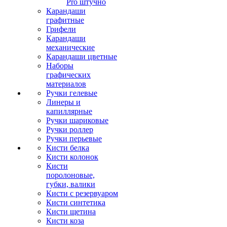
Pro штучно
Карандаши
графитные
Грифели
Карандаши
механические
Карандаши цветные
Наборы
графических
материалов
Ручки гелевые
Линеры и
капиллярные
Ручки шариковые
Ручки роллер
Ручки перьевые
Кисти белка
Кисти колонок
Кисти
поролоновые,
губки, валики
Кисти с резервуаром
Кисти синтетика
Кисти щетина
Кисти коза