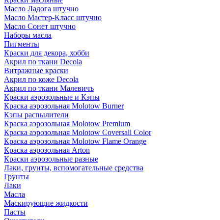
Масло Ладога штучно
Масло Мастер-Класс штучно
Масло Сонет штучно
Наборы масла
Пигменты
Краски для декора, хобби
Акрил по ткани Decola
Витражные краски
Акрил по коже Decola
Акрил по ткани Малевичъ
Краски аэрозольные и Кэпы
Краска аэрозольная Molotow Burner
Кэпы распылители
Краска аэрозольная Molotow Premium
Краска аэрозольная Molotow Coversall Color
Краска аэрозольная Molotow Flame Orange
Краска аэрозольная Arton
Краски аэрозольные разные
Лаки, грунты, вспомогательные средства
Грунты
Лаки
Масла
Маскирующие жидкости
Пасты