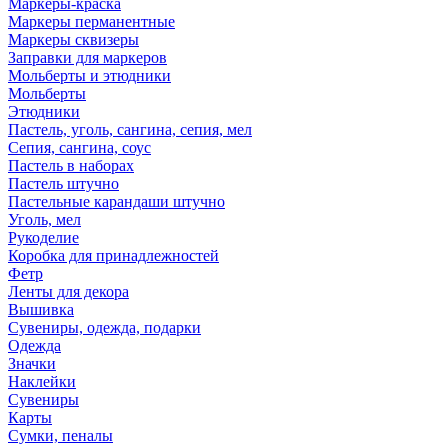
Маркеры-краска
Маркеры перманентные
Маркеры сквизеры
Заправки для маркеров
Мольберты и этюдники
Мольберты
Этюдники
Пастель, уголь, сангина, сепия, мел
Сепия, сангина, соус
Пастель в наборах
Пастель штучно
Пастельные карандаши штучно
Уголь, мел
Рукоделие
Коробка для принадлежностей
Фетр
Ленты для декора
Вышивка
Сувениры, одежда, подарки
Одежда
Значки
Наклейки
Сувениры
Карты
Сумки, пеналы