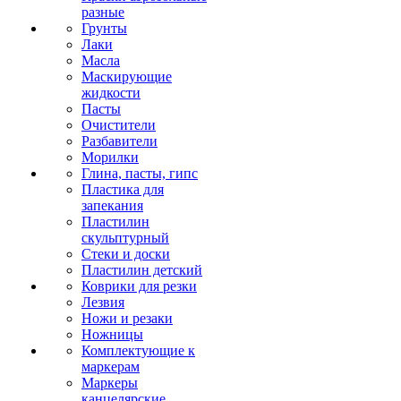
разные
Грунты
Лаки
Масла
Маскирующие
жидкости
Пасты
Очистители
Разбавители
Морилки
Глина, пасты, гипс
Пластика для
запекания
Пластилин
скульптурный
Стеки и доски
Пластилин детский
Коврики для резки
Лезвия
Ножи и резаки
Ножницы
Комплектующие к
маркерам
Маркеры
канцелярские