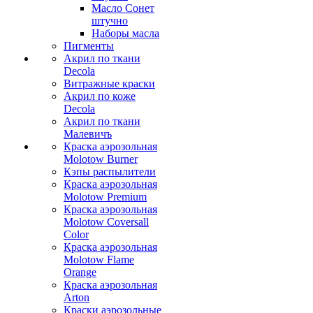
Масло Сонет
штучно
Наборы масла
Пигменты
Акрил по ткани
Decola
Витражные краски
Акрил по коже
Decola
Акрил по ткани
Малевичъ
Краска аэрозольная
Molotow Burner
Кэпы распылители
Краска аэрозольная
Molotow Premium
Краска аэрозольная
Molotow Coversall
Color
Краска аэрозольная
Molotow Flame
Orange
Краска аэрозольная
Arton
Краски аэрозольные