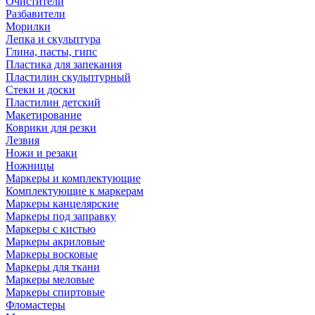
Очистители
Разбавители
Морилки
Лепка и скульптура
Глина, пасты, гипс
Пластика для запекания
Пластилин скульптурный
Стеки и доски
Пластилин детский
Макетирование
Коврики для резки
Лезвия
Ножи и резаки
Ножницы
Маркеры и комплектующие
Комплектующие к маркерам
Маркеры канцелярские
Маркеры под заправку
Маркеры с кистью
Маркеры акриловые
Маркеры восковые
Маркеры для ткани
Маркеры меловые
Маркеры спиртовые
Фломастеры