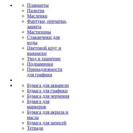
Планшеты
Палитра
Масленки
Фартуки, перчатки,
защита
Мастихины
Стаканчики для
воды
Цветовой круг и
выкраски
Уход и хранение
Подрамники
Принадлежности
для графики
Бумага для акварели
Бумага для графики
Бумага для черчения
Бумага для
маркеров
Бумага для акрила и
масла
Бумага для записей
Тетради