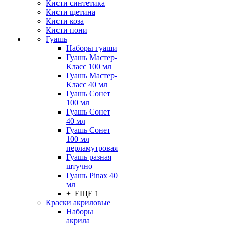
Кисти синтетика
Кисти щетина
Кисти коза
Кисти пони
Гуашь
Наборы гуаши
Гуашь Мастер-
Класс 100 мл
Гуашь Мастер-
Класс 40 мл
Гуашь Сонет
100 мл
Гуашь Сонет
40 мл
Гуашь Сонет
100 мл
перламутровая
Гуашь разная
штучно
Гуашь Pinax 40
мл
+ ЕЩЕ 1
Краски акриловые
Наборы
акрила