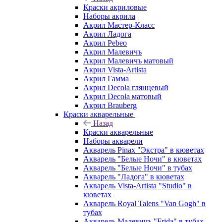
Краски акриловые
Наборы акрила
Акрил Мастер-Класс
Акрил Ладога
Акрил Pebeo
Акрил Малевичъ
Акрил Малевичъ матовый
Акрил Vista-Artista
Акрил Гамма
Акрил Decola глянцевый
Акрил Decola матовый
Акрил Brauberg
Краски акварельные
Назад
Краски акварельные
Наборы акварели
Акварель Pinax "Экстра" в кюветах
Акварель "Белые Ночи" в кюветах
Акварель "Белые Ночи" в тубах
Акварель "Ладога" в кюветах
Акварель Vista-Artista "Studio" в
кюветах
Акварель Royal Talens "Van Gogh" в
тубах
Акварель Малевичъ "Frida" в тубах