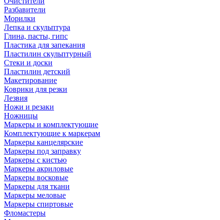
Очистители
Разбавители
Морилки
Лепка и скульптура
Глина, пасты, гипс
Пластика для запекания
Пластилин скульптурный
Стеки и доски
Пластилин детский
Макетирование
Коврики для резки
Лезвия
Ножи и резаки
Ножницы
Маркеры и комплектующие
Комплектующие к маркерам
Маркеры канцелярские
Маркеры под заправку
Маркеры с кистью
Маркеры акриловые
Маркеры восковые
Маркеры для ткани
Маркеры меловые
Маркеры спиртовые
Фломастеры