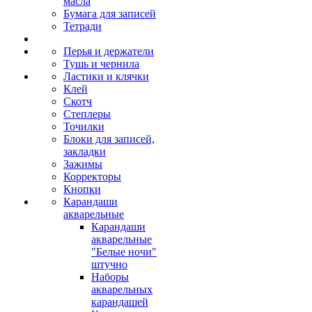
масла
Бумага для записей
Тетради
Перья и держатели
Тушь и чернила
Ластики и клячки
Клей
Скотч
Степлеры
Точилки
Блоки для записей,
закладки
Зажимы
Корректоры
Кнопки
Карандаши
акварельные
Карандаши
акварельные
"Белые ночи"
штучно
Наборы
акварельных
карандашей