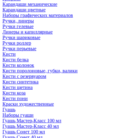
Карандаши механические
Карандаши цветные
Наборы графических материалов
Ручки, линеры
Ручки гелевые
Линеры и капиллярные
Ручки шариковые
Ручки роллер
Ручки перьевые
Кисти
Кисти белка
Кисти колонок
Кисти поролоновые, губки, валики
Кисти с резервуаром
Кисти синтетика
Кисти щетина
Кисти коза
Кисти пони
Краски художественные
Гуашь
Наборы гуаши
Гуашь Мастер-Класс 100 мл
Гуашь Мастер-Класс 40 мл
Гуашь Сонет 100 мл
Гуашь Сонет 40 мл