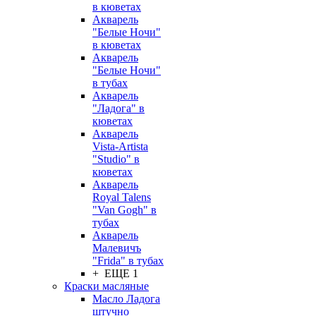
в кюветах
Акварель
"Белые Ночи"
в кюветах
Акварель
"Белые Ночи"
в тубах
Акварель
"Ладога" в
кюветах
Акварель
Vista-Artista
"Studio" в
кюветах
Акварель
Royal Talens
"Van Gogh" в
тубах
Акварель
Малевичъ
"Frida" в тубах
+ ЕЩЕ 1
Краски масляные
Масло Ладога
штучно