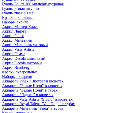
Гуашь Сонет 100 мл перламутровая
Гуашь разная штучно
Гуашь Pinax 40 мл
Краски акриловые
Наборы акрила
Акрил Мастер-Класс
Акрил Ладога
Акрил Pebeo
Акрил Малевичъ
Акрил Малевичъ матовый
Акрил Vista-Artista
Акрил Гамма
Акрил Decola глянцевый
Акрил Decola матовый
Акрил Brauberg
Краски акварельные
Наборы акварели
Акварель Pinax "Экстра" в кюветах
Акварель "Белые Ночи" в кюветах
Акварель "Белые Ночи" в тубах
Акварель "Ладога" в кюветах
Акварель Vista-Artista "Studio" в кюветах
Акварель Royal Talens "Van Gogh" в тубах
Акварель Малевичъ "Frida" в тубах
Краски масляные