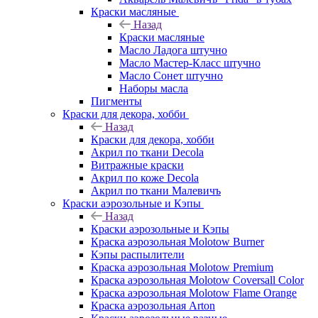
Краски масляные
Назад
Краски масляные
Масло Ладога штучно
Масло Мастер-Класс штучно
Масло Сонет штучно
Наборы масла
Пигменты
Краски для декора, хобби
Назад
Краски для декора, хобби
Акрил по ткани Decola
Витражные краски
Акрил по коже Decola
Акрил по ткани Малевичъ
Краски аэрозольные и Кэпы
Назад
Краски аэрозольные и Кэпы
Краска аэрозольная Molotow Burner
Кэпы распылители
Краска аэрозольная Molotow Premium
Краска аэрозольная Molotow Coversall Color
Краска аэрозольная Molotow Flame Orange
Краска аэрозольная Arton