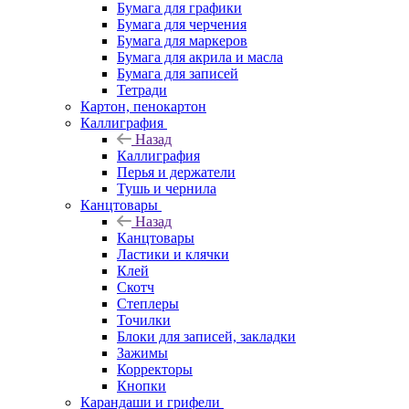
Бумага для графики
Бумага для черчения
Бумага для маркеров
Бумага для акрила и масла
Бумага для записей
Тетради
Картон, пенокартон
Каллиграфия
Назад
Каллиграфия
Перья и держатели
Тушь и чернила
Канцтовары
Назад
Канцтовары
Ластики и клячки
Клей
Скотч
Степлеры
Точилки
Блоки для записей, закладки
Зажимы
Корректоры
Кнопки
Карандаши и грифели