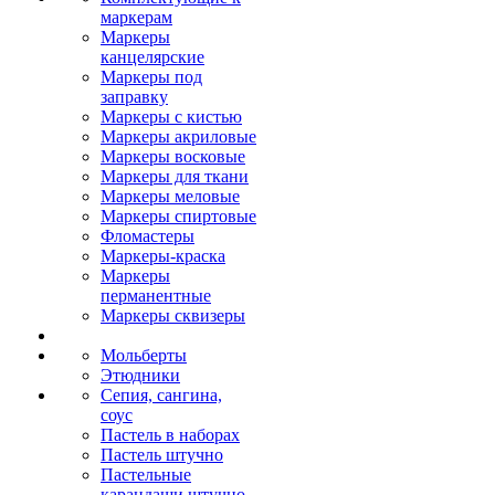
маркерам
Маркеры
канцелярские
Маркеры под
заправку
Маркеры с кистью
Маркеры акриловые
Маркеры восковые
Маркеры для ткани
Маркеры меловые
Маркеры спиртовые
Фломастеры
Маркеры-краска
Маркеры
перманентные
Маркеры сквизеры
Мольберты
Этюдники
Сепия, сангина,
соус
Пастель в наборах
Пастель штучно
Пастельные
карандаши штучно