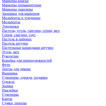
Маркеры-краска
Маркеры перманентные
Маркеры сквизеры
Заправки для маркеров
Мольберты и этюдники
Мольберты
Этюдники
Пастель, уголь, сангина, сепия, мел
Сепия, сангина, соус
Пастель в наборах
Пастель штучно
Пастельные карандаши штучно
Уголь, мел
Рукоделие
Коробка для принадлежностей
Фетр
Ленты для декора
Вышивка
Сувениры, одежда, подарки
Одежда
Значки
Наклейки
Сувениры
Карты
Сумки, пеналы