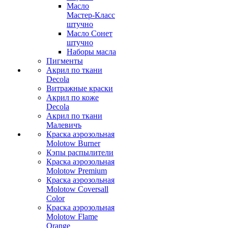
Масло
Мастер-Класс
штучно
Масло Сонет
штучно
Наборы масла
Пигменты
Акрил по ткани
Decola
Витражные краски
Акрил по коже
Decola
Акрил по ткани
Малевичъ
Краска аэрозольная
Molotow Burner
Кэпы распылители
Краска аэрозольная
Molotow Premium
Краска аэрозольная
Molotow Coversall
Color
Краска аэрозольная
Molotow Flame
Orange