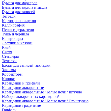
Бумага для маркеров
Бумага для акрила и масла
Бумага для записей
Тетради
Картон, пенокартон
Каллиграфия
Перья и держатели
Тушь и чернила
Канцтовары
Ластики и клячки
Клей
Скотч
Степлеры
Точилки
Блоки для записей, закладки
Зажимы
Корректоры
Кнопки
Карандаши и грифели
Карандаши акварельные
Карандаши акварельные "Белые ночи" штучно
Наборы акварельных карандашей
Карандаши акварельные "Белые ночи" Pro штучно
Карандаши графитные
Грифели