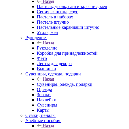
Назад
Пастель, уголь, сангина, сепия, мел
Сепия, сангина, соус
Пастель в наборах
Пастель штучно
Пастельные карандаши штучно
Уголь, мел
Рукоделие
Назад
Рукоделие
Коробка для принадлежностей
Фетр
Ленты для декора
Вышивка
Сувениры, одежда, подарки
Назад
Сувениры, одежда, подарки
Одежда
Значки
Наклейки
Сувениры
Карты
Сумки, пеналы
Учебные пособия
Назад