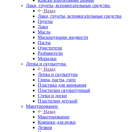
Краски аэрозольные разные
Лаки, грунты, вспомогательные средства
Назад
Лаки, грунты, вспомогательные средства
Грунты
Лаки
Масла
Маскирующие жидкости
Пасты
Очистители
Разбавители
Морилки
Лепка и скульптура
Назад
Лепка и скульптура
Глина, пасты, гипс
Пластика для запекания
Пластилин скульптурный
Стеки и доски
Пластилин детский
Макетирование
Назад
Макетирование
Коврики для резки
Лезвия