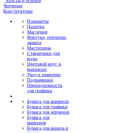
Холсты и основы
Черчение
Конструкторы
Планшеты
Палитра
Масленки
Фартуки, перчатки,
защита
Мастихины
Стаканчики для
воды
Цветовой круг и
выкраски
Уход и хранение
Подрамники
Принадлежности
для графики
Бумага для акварели
Бумага для графики
Бумага для черчения
Бумага для
маркеров
Бумага для акрила и