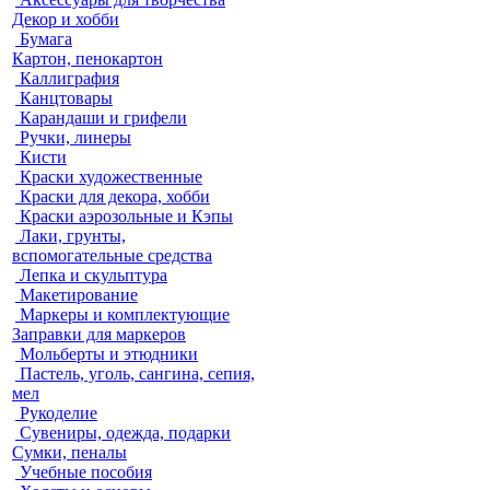
Декор и хобби
Бумага
Картон, пенокартон
Каллиграфия
Канцтовары
Карандаши и грифели
Ручки, линеры
Кисти
Краски художественные
Краски для декора, хобби
Краски аэрозольные и Кэпы
Лаки, грунты,
вспомогательные средства
Лепка и скульптура
Макетирование
Маркеры и комплектующие
Заправки для маркеров
Мольберты и этюдники
Пастель, уголь, сангина, сепия,
мел
Рукоделие
Сувениры, одежда, подарки
Сумки, пеналы
Учебные пособия