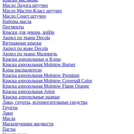
Масло Ладога штучно
Масло Мастер-Класс штучно
Масло Сонет штучно
Наборы масла
Пигменты
Краски для декора, хобби
Акрил по ткани Decola
Витражные краски
Акрил по коже Decola
Акрил по ткани Малевичъ
Краски аэрозольные и Кэпы
Краска аэрозольная Molotow Burner
Кэпы распылители
Краска аэрозольная Molotow Premium
Краска аэрозольная Molotow Coversall Color
Краска аэрозольная Molotow Flame Orange
Краска аэрозольная Arton
Краски аэрозольные разные
Лаки, грунты, вспомогательные средства
Грунты
Лаки
Масла
Маскирующие жидкости
Пасты