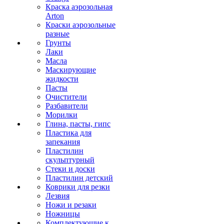
Краска аэрозольная
Arton
Краски аэрозольные
разные
Грунты
Лаки
Масла
Маскирующие
жидкости
Пасты
Очистители
Разбавители
Морилки
Глина, пасты, гипс
Пластика для
запекания
Пластилин
скульптурный
Стеки и доски
Пластилин детский
Коврики для резки
Лезвия
Ножи и резаки
Ножницы
Комплектующие к