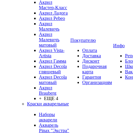
Акрил
Мастер-Класс
Акрил Ладога
Акрил Pebeo
Акрил
Малевичъ
Акрил
Малевичъ
Покупателю
матовый
Инфо
Акрил Vista-
Оплата
Artista
Доставка
Реп
Акрил Гамма
Дисконт
Бло
Акрил Decola
Подарочная
Шк
глянцевый
карта
Вак
Акрил Decola
Гарантия
Кон
матовый
Организациям
Акрил
Brauberg
+ ЕЩЕ 4
Краски акварельные
Наборы
акварели
Акварель
Pinax "Экстра"