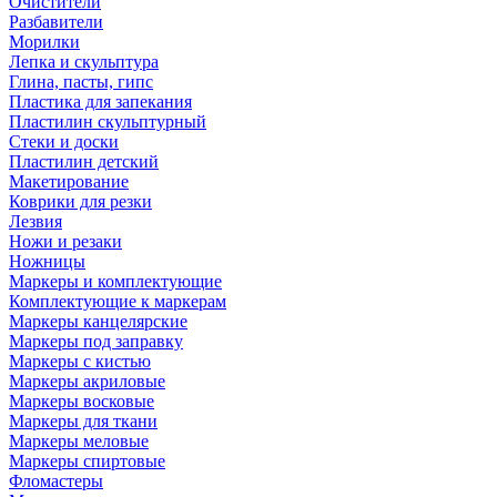
Очистители
Разбавители
Морилки
Лепка и скульптура
Глина, пасты, гипс
Пластика для запекания
Пластилин скульптурный
Стеки и доски
Пластилин детский
Макетирование
Коврики для резки
Лезвия
Ножи и резаки
Ножницы
Маркеры и комплектующие
Комплектующие к маркерам
Маркеры канцелярские
Маркеры под заправку
Маркеры с кистью
Маркеры акриловые
Маркеры восковые
Маркеры для ткани
Маркеры меловые
Маркеры спиртовые
Фломастеры