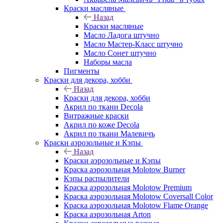
Краски масляные
Назад
Краски масляные
Масло Ладога штучно
Масло Мастер-Класс штучно
Масло Сонет штучно
Наборы масла
Пигменты
Краски для декора, хобби
Назад
Краски для декора, хобби
Акрил по ткани Decola
Витражные краски
Акрил по коже Decola
Акрил по ткани Малевичъ
Краски аэрозольные и Кэпы
Назад
Краски аэрозольные и Кэпы
Краска аэрозольная Molotow Burner
Кэпы распылители
Краска аэрозольная Molotow Premium
Краска аэрозольная Molotow Coversall Color
Краска аэрозольная Molotow Flame Orange
Краска аэрозольная Arton