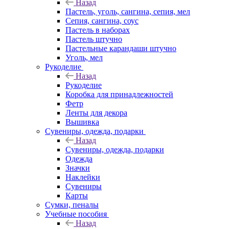
Назад
Пастель, уголь, сангина, сепия, мел
Сепия, сангина, соус
Пастель в наборах
Пастель штучно
Пастельные карандаши штучно
Уголь, мел
Рукоделие
Назад
Рукоделие
Коробка для принадлежностей
Фетр
Ленты для декора
Вышивка
Сувениры, одежда, подарки
Назад
Сувениры, одежда, подарки
Одежда
Значки
Наклейки
Сувениры
Карты
Сумки, пеналы
Учебные пособия
Назад