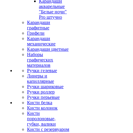
Карандаши
акварельные
"Белые ночи"
Pro штучно
Карандаши
графитные
Грифели
Карандаши
механические
Карандаши цветные
Наборы
графических
материалов
Ручки гелевые
Линеры и
капиллярные
Ручки шариковые
Ручки роллер
Ручки перьевые
Кисти белка
Кисти колонок
Кисти
поролоновые,
губки, валики
Кисти с резервуаром