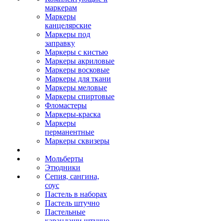
маркерам
Маркеры
канцелярские
Маркеры под
заправку
Маркеры с кистью
Маркеры акриловые
Маркеры восковые
Маркеры для ткани
Маркеры меловые
Маркеры спиртовые
Фломастеры
Маркеры-краска
Маркеры
перманентные
Маркеры сквизеры
Мольберты
Этюдники
Сепия, сангина,
соус
Пастель в наборах
Пастель штучно
Пастельные
карандаши штучно