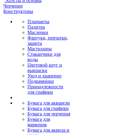
Холсты и основы
Черчение
Конструкторы
Планшеты
Палитра
Масленки
Фартуки, перчатки,
защита
Мастихины
Стаканчики для
воды
Цветовой круг и
выкраски
Уход и хранение
Подрамники
Принадлежности
для графики
Бумага для акварели
Бумага для графики
Бумага для черчения
Бумага для
маркеров
Бумага для акрила и