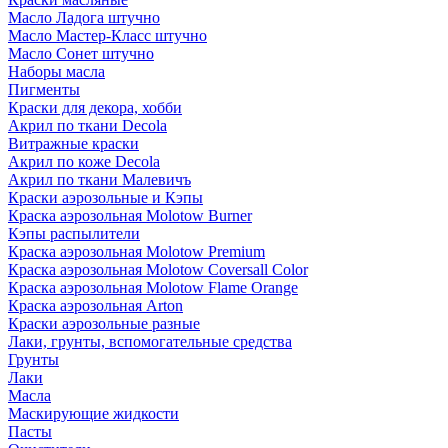
Масло Ладога штучно
Масло Мастер-Класс штучно
Масло Сонет штучно
Наборы масла
Пигменты
Краски для декора, хобби
Акрил по ткани Decola
Витражные краски
Акрил по коже Decola
Акрил по ткани Малевичъ
Краски аэрозольные и Кэпы
Краска аэрозольная Molotow Burner
Кэпы распылители
Краска аэрозольная Molotow Premium
Краска аэрозольная Molotow Coversall Color
Краска аэрозольная Molotow Flame Orange
Краска аэрозольная Arton
Краски аэрозольные разные
Лаки, грунты, вспомогательные средства
Грунты
Лаки
Масла
Маскирующие жидкости
Пасты