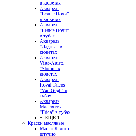
в кюветах
Акварель
"Белые Ночи"
в кюветах
Акварель
"Белые Ночи"
в тубах
Акварель
"Ладога" в
кюветах
Акварель
Vista-Artista
"Studio" в
кюветах
Акварель
Royal Talens
"Van Gogh" в
тубах
Акварель
Малевичъ
"Frida" в тубах
+ ЕЩЕ 1
Краски масляные
Масло Ладога
штучно