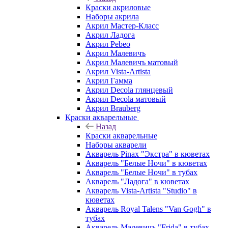
Краски акриловые
Наборы акрила
Акрил Мастер-Класс
Акрил Ладога
Акрил Pebeo
Акрил Малевичъ
Акрил Малевичъ матовый
Акрил Vista-Artista
Акрил Гамма
Акрил Decola глянцевый
Акрил Decola матовый
Акрил Brauberg
Краски акварельные
Назад
Краски акварельные
Наборы акварели
Акварель Pinax "Экстра" в кюветах
Акварель "Белые Ночи" в кюветах
Акварель "Белые Ночи" в тубах
Акварель "Ладога" в кюветах
Акварель Vista-Artista "Studio" в
кюветах
Акварель Royal Talens "Van Gogh" в
тубах
Акварель Малевичъ "Frida" в тубах