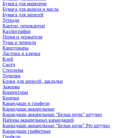
Бумага для маркеров
Бумага для акрила и масла
Бумага для записей
Тетради
Картон, пенокартон
Каллиграфия
Перья и держатели
Тушь и чернила
Канцтовары
Ластики и клячки
Клей
Скотч
Степлеры
Точилки
Блоки для записей, закладки
Зажимы
Корректоры
Кнопки
Карандаши и грифели
Карандаши акварельные
Карандаши акварельные "Белые ночи" штучно
Наборы акварельных карандашей
Карандаши акварельные "Белые ночи" Pro штучно
Карандаши графитные
Грифели