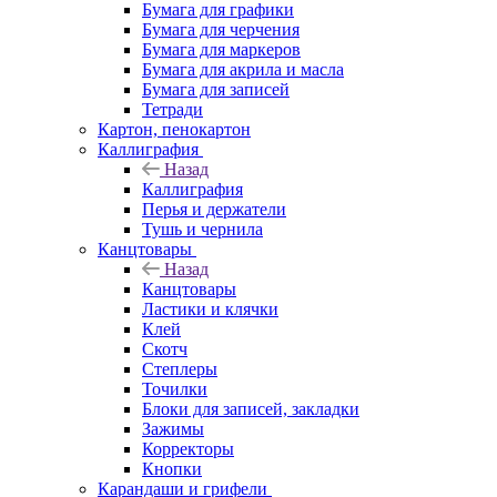
Бумага для графики
Бумага для черчения
Бумага для маркеров
Бумага для акрила и масла
Бумага для записей
Тетради
Картон, пенокартон
Каллиграфия
Назад
Каллиграфия
Перья и держатели
Тушь и чернила
Канцтовары
Назад
Канцтовары
Ластики и клячки
Клей
Скотч
Степлеры
Точилки
Блоки для записей, закладки
Зажимы
Корректоры
Кнопки
Карандаши и грифели