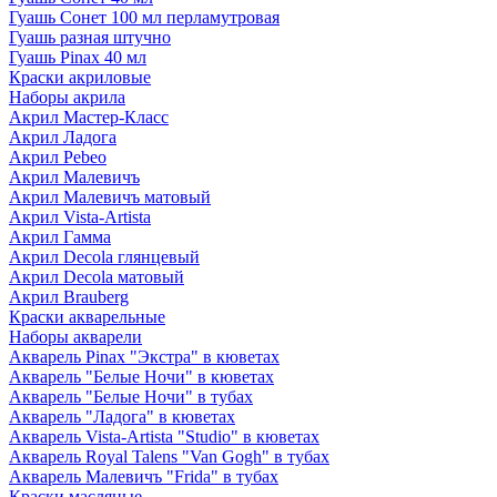
Гуашь Сонет 100 мл перламутровая
Гуашь разная штучно
Гуашь Pinax 40 мл
Краски акриловые
Наборы акрила
Акрил Мастер-Класс
Акрил Ладога
Акрил Pebeo
Акрил Малевичъ
Акрил Малевичъ матовый
Акрил Vista-Artista
Акрил Гамма
Акрил Decola глянцевый
Акрил Decola матовый
Акрил Brauberg
Краски акварельные
Наборы акварели
Акварель Pinax "Экстра" в кюветах
Акварель "Белые Ночи" в кюветах
Акварель "Белые Ночи" в тубах
Акварель "Ладога" в кюветах
Акварель Vista-Artista "Studio" в кюветах
Акварель Royal Talens "Van Gogh" в тубах
Акварель Малевичъ "Frida" в тубах
Краски масляные