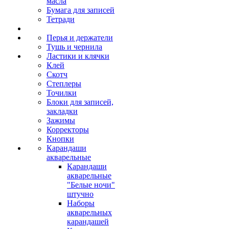
масла
Бумага для записей
Тетради
Перья и держатели
Тушь и чернила
Ластики и клячки
Клей
Скотч
Степлеры
Точилки
Блоки для записей,
закладки
Зажимы
Корректоры
Кнопки
Карандаши
акварельные
Карандаши
акварельные
"Белые ночи"
штучно
Наборы
акварельных
карандашей