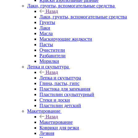
Краски аэрозольные разные
Лаки, грунты, вспомогательные средства
Назад
Лаки, грунты, вспомогательные средства
Грунты
Лаки
Масла
Маскирующие жидкости
Пасты
Очистители
Разбавители
Морилки
Лепка и скульптура
Назад
Лепка и скульптура
Глина, пасты, гипс
Пластика для запекания
Пластилин скульптурный
Стеки и доски
Пластилин детский
Макетирование
Назад
Макетирование
Коврики для резки
Лезвия