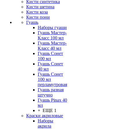
Кисти синтетика
Кисти щетина
Кисти коза
Кисти пони
Гуашь
Наборы гуаши
Гуашь Мастер-
Класс 100 мл
Гуашь Мастер-
Класс 40 мл
Гуашь Сонет
100 мл
Гуашь Сонет
40 мл
Гуашь Сонет
100 мл
перламутровая
Гуашь разная
штучно
Гуашь Pinax 40
мл
+ ЕЩЕ 1
Краски акриловые
Наборы
акрила