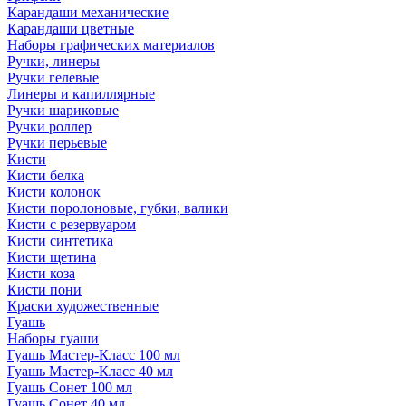
Карандаши механические
Карандаши цветные
Наборы графических материалов
Ручки, линеры
Ручки гелевые
Линеры и капиллярные
Ручки шариковые
Ручки роллер
Ручки перьевые
Кисти
Кисти белка
Кисти колонок
Кисти поролоновые, губки, валики
Кисти с резервуаром
Кисти синтетика
Кисти щетина
Кисти коза
Кисти пони
Краски художественные
Гуашь
Наборы гуаши
Гуашь Мастер-Класс 100 мл
Гуашь Мастер-Класс 40 мл
Гуашь Сонет 100 мл
Гуашь Сонет 40 мл