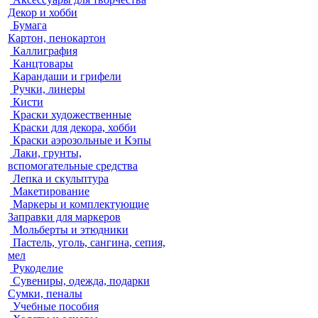
Декор и хобби
Бумага
Картон, пенокартон
Каллиграфия
Канцтовары
Карандаши и грифели
Ручки, линеры
Кисти
Краски художественные
Краски для декора, хобби
Краски аэрозольные и Кэпы
Лаки, грунты,
вспомогательные средства
Лепка и скульптура
Макетирование
Маркеры и комплектующие
Заправки для маркеров
Мольберты и этюдники
Пастель, уголь, сангина, сепия,
мел
Рукоделие
Сувениры, одежда, подарки
Сумки, пеналы
Учебные пособия