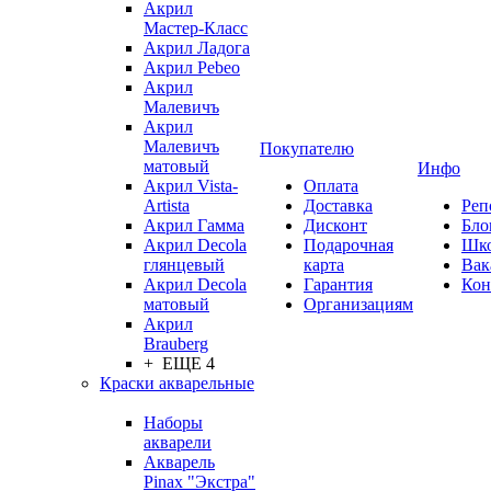
Акрил
Мастер-Класс
Акрил Ладога
Акрил Pebeo
Акрил
Малевичъ
Акрил
Малевичъ
Покупателю
матовый
Инфо
Акрил Vista-
Оплата
Artista
Доставка
Реп
Акрил Гамма
Дисконт
Бло
Акрил Decola
Подарочная
Шк
глянцевый
карта
Вак
Акрил Decola
Гарантия
Кон
матовый
Организациям
Акрил
Brauberg
+ ЕЩЕ 4
Краски акварельные
Наборы
акварели
Акварель
Pinax "Экстра"