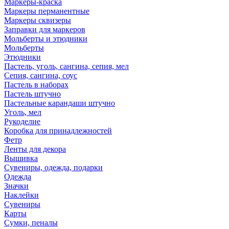
Маркеры-краска
Маркеры перманентные
Маркеры сквизеры
Заправки для маркеров
Мольберты и этюдники
Мольберты
Этюдники
Пастель, уголь, сангина, сепия, мел
Сепия, сангина, соус
Пастель в наборах
Пастель штучно
Пастельные карандаши штучно
Уголь, мел
Рукоделие
Коробка для принадлежностей
Фетр
Ленты для декора
Вышивка
Сувениры, одежда, подарки
Одежда
Значки
Наклейки
Сувениры
Карты
Сумки, пеналы