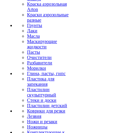
Краска аэрозольная
Arton
Краски аэрозольные
разные
Грунты
Лаки
Масла
Маскирующие
жидкости
Пасты
Очистители
Разбавители
Морилки
Глина, пасты, гипс
Пластика для
запекания
Пластилин
скульптурный
Стеки и доски
Пластилин детский
Коврики для резки
Лезвия
Ножи и резаки
Ножницы
Комплектующие к