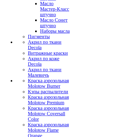
Масло
Мастер-Класс
штучно
Масло Сонет
штучно
Наборы масла
Пигменты
Акрил по ткани
Decola
Витражные краски
Акрил по коже
Decola
Акрил по ткани
Малевичъ
Краска аэрозольная
Molotow Burner
Кэпы распылители
Краска аэрозольная
Molotow Premium
Краска аэрозольная
Molotow Coversall
Color
Краска аэрозольная
Molotow Flame
Orange