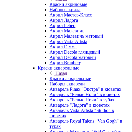
Краски акриловые
Наборы акрила
Акрил Мастер-Класс
Акрил Ладога
Акрил Pebeo
Акрил Малевичъ
Акрил Малевичъ матовый
Акрил Vista-Artista
Акрил Гамма
Акрил Decola глянцевый
Акрил Decola матовый
Акрил Brauberg
Краски акварельные
Назад
Краски акварельные
Наборы акварели
Акварель Pinax "Экстра" в кюветах
Акварель "Белые Ночи" в кюветах
Акварель "Белые Ночи" в тубах
Акварель "Ладога" в кюветах
Акварель Vista-Artista "Studio" в
кюветах
Акварель Royal Talens "Van Gogh" в
тубах
Акварель Малевичъ "Frida" в тубах