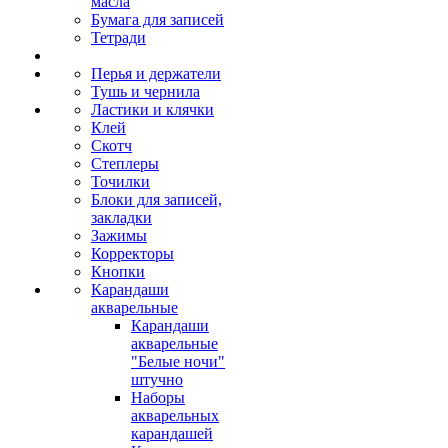
масла
Бумага для записей
Тетради
Перья и держатели
Тушь и чернила
Ластики и клячки
Клей
Скотч
Степлеры
Точилки
Блоки для записей,
закладки
Зажимы
Корректоры
Кнопки
Карандаши
акварельные
Карандаши
акварельные
"Белые ночи"
штучно
Наборы
акварельных
карандашей