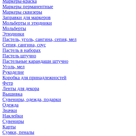
Маркеры-краска
Маркеры перманентные
Маркеры сквизеры
Заправки для маркеров
Мольберты и этюдники
Мольберты
Этюдники
Пастель, уголь, сангина, сепия, мел
Сепия, сангина, соус
Пастель в наборах
Пастель штучно
Пастельные карандаши штучно
Уголь, мел
Рукоделие
Коробка для принадлежностей
Фетр
Ленты для декора
Вышивка
Сувениры, одежда, подарки
Одежда
Значки
Наклейки
Сувениры
Карты
Сумки, пеналы