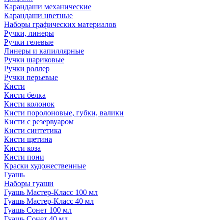
Карандаши механические
Карандаши цветные
Наборы графических материалов
Ручки, линеры
Ручки гелевые
Линеры и капиллярные
Ручки шариковые
Ручки роллер
Ручки перьевые
Кисти
Кисти белка
Кисти колонок
Кисти поролоновые, губки, валики
Кисти с резервуаром
Кисти синтетика
Кисти щетина
Кисти коза
Кисти пони
Краски художественные
Гуашь
Наборы гуаши
Гуашь Мастер-Класс 100 мл
Гуашь Мастер-Класс 40 мл
Гуашь Сонет 100 мл
Гуашь Сонет 40 мл