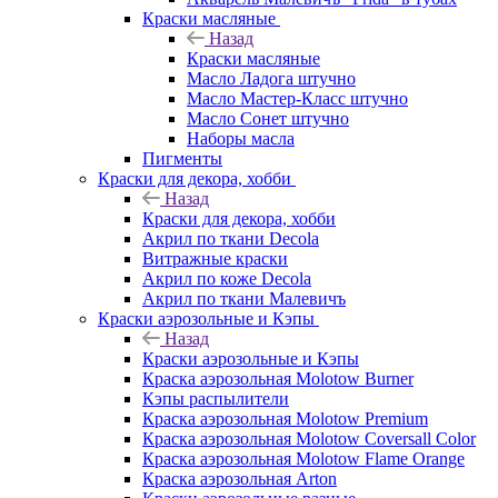
Краски масляные
Назад
Краски масляные
Масло Ладога штучно
Масло Мастер-Класс штучно
Масло Сонет штучно
Наборы масла
Пигменты
Краски для декора, хобби
Назад
Краски для декора, хобби
Акрил по ткани Decola
Витражные краски
Акрил по коже Decola
Акрил по ткани Малевичъ
Краски аэрозольные и Кэпы
Назад
Краски аэрозольные и Кэпы
Краска аэрозольная Molotow Burner
Кэпы распылители
Краска аэрозольная Molotow Premium
Краска аэрозольная Molotow Coversall Color
Краска аэрозольная Molotow Flame Orange
Краска аэрозольная Arton