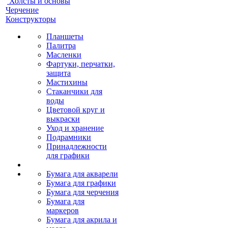
Холсты и основы
Черчение
Конструкторы
Планшеты
Палитра
Масленки
Фартуки, перчатки,
защита
Мастихины
Стаканчики для
воды
Цветовой круг и
выкраски
Уход и хранение
Подрамники
Принадлежности
для графики
Бумага для акварели
Бумага для графики
Бумага для черчения
Бумага для
маркеров
Бумага для акрила и