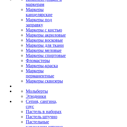
маркерам
Маркеры
канцелярские
Маркеры под
заправку
Маркеры с кистью
Маркеры акриловые
Маркеры восковые
Маркеры для ткани
Маркеры меловые
Маркеры спиртовые
Фломастеры
Маркеры-краска
Маркеры
перманентные
Маркеры сквизеры
Мольберты
Этюдники
Сепия, сангина,
соус
Пастель в наборах
Пастель штучно
Пастельные
карандаши штучно