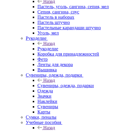
Назад
Пастель, уголь, сангина, сепия, мел
Сепия, сангина, соус
Пастель в наборах
Пастель штучно
Пастельные карандаши штучно
Уголь, мел
Рукоделие
Назад
Рукоделие
Коробка для принадлежностей
Фетр
Ленты для декора
Вышивка
Сувениры, одежда, подарки
Назад
Сувениры, одежда, подарки
Одежда
Значки
Наклейки
Сувениры
Карты
Сумки, пеналы
Учебные пособия
Назад