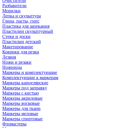
Очистители
Разбавители
Морилки
Лепка и скульптура
Глина, пасты, гипс
Пластика для запекания
Пластилин скульптурный
Стеки и доски
Пластилин детский
Макетирование
Коврики для резки
Лезвия
Ножи и резаки
Ножницы
Маркеры и комплектующие
Комплектующие к маркерам
Маркеры канцелярские
Маркеры под заправку
Маркеры с кистью
Маркеры акриловые
Маркеры восковые
Маркеры для ткани
Маркеры меловые
Маркеры спиртовые
Фломастеры