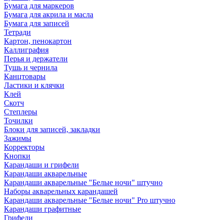
Бумага для маркеров
Бумага для акрила и масла
Бумага для записей
Тетради
Картон, пенокартон
Каллиграфия
Перья и держатели
Тушь и чернила
Канцтовары
Ластики и клячки
Клей
Скотч
Степлеры
Точилки
Блоки для записей, закладки
Зажимы
Корректоры
Кнопки
Карандаши и грифели
Карандаши акварельные
Карандаши акварельные "Белые ночи" штучно
Наборы акварельных карандашей
Карандаши акварельные "Белые ночи" Pro штучно
Карандаши графитные
Грифели