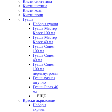
Кисти синтетика
Кисти щетина
Кисти коза
Кисти пони
Гуашь
Наборы гуаши
Гуашь Мастер-
Класс 100 мл
Гуашь Мастер-
Класс 40 мл
Гуашь Сонет
100 мл
Гуашь Сонет
40 мл
Гуашь Сонет
100 мл
перламутровая
Гуашь разная
штучно
Гуашь Pinax 40
мл
+ ЕЩЕ 1
Краски акриловые
Наборы
акрила