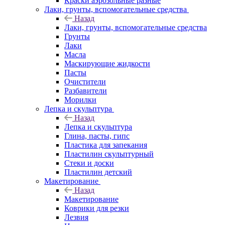
Краски аэрозольные разные
Лаки, грунты, вспомогательные средства
Назад
Лаки, грунты, вспомогательные средства
Грунты
Лаки
Масла
Маскирующие жидкости
Пасты
Очистители
Разбавители
Морилки
Лепка и скульптура
Назад
Лепка и скульптура
Глина, пасты, гипс
Пластика для запекания
Пластилин скульптурный
Стеки и доски
Пластилин детский
Макетирование
Назад
Макетирование
Коврики для резки
Лезвия