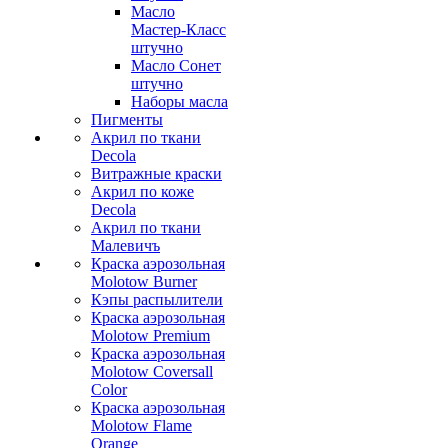
Масло
Мастер-Класс
штучно
Масло Сонет
штучно
Наборы масла
Пигменты
Акрил по ткани
Decola
Витражные краски
Акрил по коже
Decola
Акрил по ткани
Малевичъ
Краска аэрозольная
Molotow Burner
Кэпы распылители
Краска аэрозольная
Molotow Premium
Краска аэрозольная
Molotow Coversall
Color
Краска аэрозольная
Molotow Flame
Orange