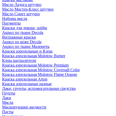
Масло Ладога штучно
Масло Мастер-Класс штучно
Масло Сонет штучно
Наборы масла
Пигменты
Краски для декора, хобби
Акрил по ткани Decola
Витражные краски
Акрил по коже Decola
Акрил по ткани Малевичъ
Краски аэрозольные и Кэпы
Краска аэрозольная Molotow Burner
Кэпы распылители
Краска аэрозольная Molotow Premium
Краска аэрозольная Molotow Coversall Color
Краска аэрозольная Molotow Flame Orange
Краска аэрозольная Arton
Краски аэрозольные разные
Лаки, грунты, вспомогательные средства
Грунты
Лаки
Масла
Маскирующие жидкости
Пасты