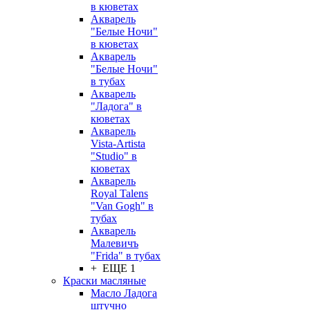
в кюветах
Акварель
"Белые Ночи"
в кюветах
Акварель
"Белые Ночи"
в тубах
Акварель
"Ладога" в
кюветах
Акварель
Vista-Artista
"Studio" в
кюветах
Акварель
Royal Talens
"Van Gogh" в
тубах
Акварель
Малевичъ
"Frida" в тубах
+ ЕЩЕ 1
Краски масляные
Масло Ладога
штучно