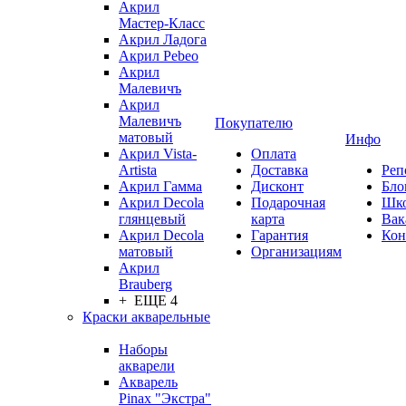
Акрил
Мастер-Класс
Акрил Ладога
Акрил Pebeo
Акрил
Малевичъ
Акрил
Малевичъ
Покупателю
матовый
Инфо
Акрил Vista-
Оплата
Artista
Доставка
Реп
Акрил Гамма
Дисконт
Бло
Акрил Decola
Подарочная
Шк
глянцевый
карта
Вак
Акрил Decola
Гарантия
Кон
матовый
Организациям
Акрил
Brauberg
+ ЕЩЕ 4
Краски акварельные
Наборы
акварели
Акварель
Pinax "Экстра"