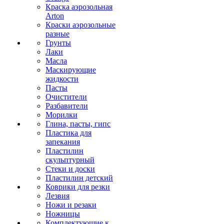
Краска аэрозольная
Arton
Краски аэрозольные
разные
Грунты
Лаки
Масла
Маскирующие
жидкости
Пасты
Очистители
Разбавители
Морилки
Глина, пасты, гипс
Пластика для
запекания
Пластилин
скульптурный
Стеки и доски
Пластилин детский
Коврики для резки
Лезвия
Ножи и резаки
Ножницы
Комплектующие к