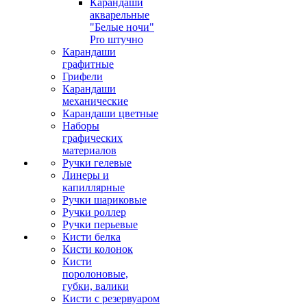
Карандаши
акварельные
"Белые ночи"
Pro штучно
Карандаши
графитные
Грифели
Карандаши
механические
Карандаши цветные
Наборы
графических
материалов
Ручки гелевые
Линеры и
капиллярные
Ручки шариковые
Ручки роллер
Ручки перьевые
Кисти белка
Кисти колонок
Кисти
поролоновые,
губки, валики
Кисти с резервуаром