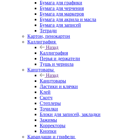
Бумага для графики
Бумага для черчения
Бумага для маркеров
Бумага для акрила и масла
Бумага для записей
Тетради
Картон, пенокартон
Каллиграфия
Назад
Каллиграфия
Перья и держатели
Тушь и чернила
Канцтовары
Назад
Канцтовары
Ластики и клячки
Клей
Скотч
Степлеры
Точилки
Блоки для записей, закладки
Зажимы
Корректоры
Кнопки
Карандаши и грифели