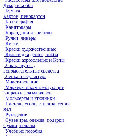
Декор и хобби
Бумага
Картон, пенокартон
Каллиграфия
Канцтовары
Карандаши и грифели
Ручки, линеры
Кисти
Краски художественные
Краски для декора, хобби
Краски аэрозольные и Кэпы
Лаки, грунты,
вспомогательные средства
Лепка и скульптура
Макетирование
Маркеры и комплектующие
Заправки для маркеров
Мольберты и этюдники
Пастель, уголь, сангина, сепия,
мел
Рукоделие
Сувениры, одежда, подарки
Сумки, пеналы
Учебные пособия