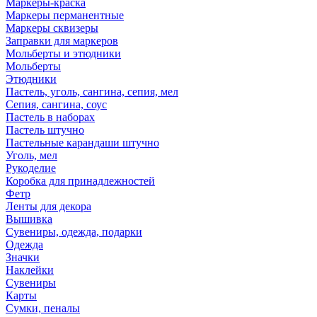
Маркеры-краска
Маркеры перманентные
Маркеры сквизеры
Заправки для маркеров
Мольберты и этюдники
Мольберты
Этюдники
Пастель, уголь, сангина, сепия, мел
Сепия, сангина, соус
Пастель в наборах
Пастель штучно
Пастельные карандаши штучно
Уголь, мел
Рукоделие
Коробка для принадлежностей
Фетр
Ленты для декора
Вышивка
Сувениры, одежда, подарки
Одежда
Значки
Наклейки
Сувениры
Карты
Сумки, пеналы