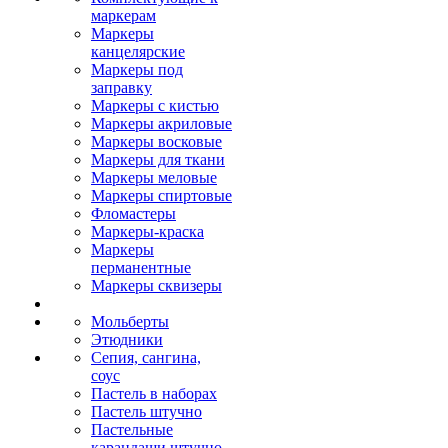
маркерам
Маркеры
канцелярские
Маркеры под
заправку
Маркеры с кистью
Маркеры акриловые
Маркеры восковые
Маркеры для ткани
Маркеры меловые
Маркеры спиртовые
Фломастеры
Маркеры-краска
Маркеры
перманентные
Маркеры сквизеры
Мольберты
Этюдники
Сепия, сангина,
соус
Пастель в наборах
Пастель штучно
Пастельные
карандаши штучно