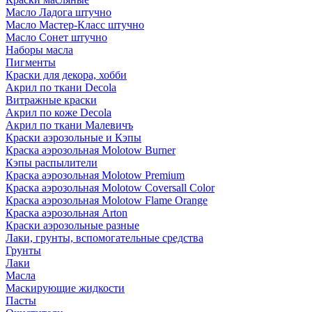
Масло Ладога штучно
Масло Мастер-Класс штучно
Масло Сонет штучно
Наборы масла
Пигменты
Краски для декора, хобби
Акрил по ткани Decola
Витражные краски
Акрил по коже Decola
Акрил по ткани Малевичъ
Краски аэрозольные и Кэпы
Краска аэрозольная Molotow Burner
Кэпы распылители
Краска аэрозольная Molotow Premium
Краска аэрозольная Molotow Coversall Color
Краска аэрозольная Molotow Flame Orange
Краска аэрозольная Arton
Краски аэрозольные разные
Лаки, грунты, вспомогательные средства
Грунты
Лаки
Масла
Маскирующие жидкости
Пасты