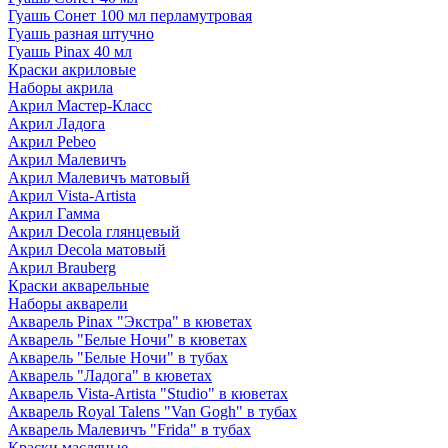
Гуашь Сонет 100 мл перламутровая
Гуашь разная штучно
Гуашь Pinax 40 мл
Краски акриловые
Наборы акрила
Акрил Мастер-Класс
Акрил Ладога
Акрил Pebeo
Акрил Малевичъ
Акрил Малевичъ матовый
Акрил Vista-Artista
Акрил Гамма
Акрил Decola глянцевый
Акрил Decola матовый
Акрил Brauberg
Краски акварельные
Наборы акварели
Акварель Pinax "Экстра" в кюветах
Акварель "Белые Ночи" в кюветах
Акварель "Белые Ночи" в тубах
Акварель "Ладога" в кюветах
Акварель Vista-Artista "Studio" в кюветах
Акварель Royal Talens "Van Gogh" в тубах
Акварель Малевичъ "Frida" в тубах
Краски масляные