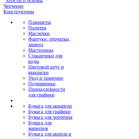
Холсты и основы
Черчение
Конструкторы
Планшеты
Палитра
Масленки
Фартуки, перчатки,
защита
Мастихины
Стаканчики для
воды
Цветовой круг и
выкраски
Уход и хранение
Подрамники
Принадлежности
для графики
Бумага для акварели
Бумага для графики
Бумага для черчения
Бумага для
маркеров
Бумага для акрила и