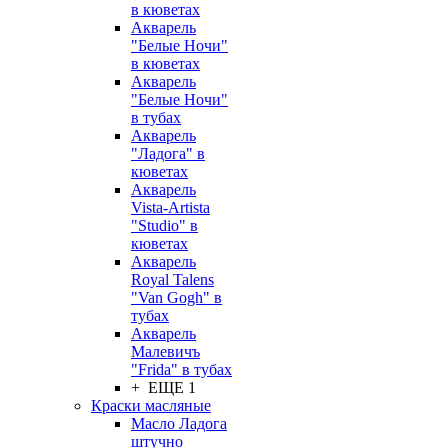
в кюветах
Акварель
"Белые Ночи"
в кюветах
Акварель
"Белые Ночи"
в тубах
Акварель
"Ладога" в
кюветах
Акварель
Vista-Artista
"Studio" в
кюветах
Акварель
Royal Talens
"Van Gogh" в
тубах
Акварель
Малевичъ
"Frida" в тубах
+ ЕЩЕ 1
Краски масляные
Масло Ладога
штучно