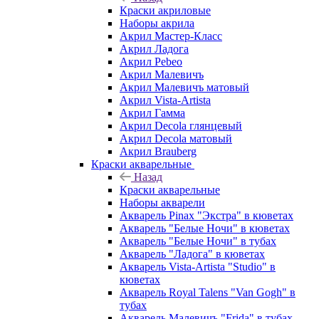
Краски акриловые
Наборы акрила
Акрил Мастер-Класс
Акрил Ладога
Акрил Pebeo
Акрил Малевичъ
Акрил Малевичъ матовый
Акрил Vista-Artista
Акрил Гамма
Акрил Decola глянцевый
Акрил Decola матовый
Акрил Brauberg
Краски акварельные
Назад
Краски акварельные
Наборы акварели
Акварель Pinax "Экстра" в кюветах
Акварель "Белые Ночи" в кюветах
Акварель "Белые Ночи" в тубах
Акварель "Ладога" в кюветах
Акварель Vista-Artista "Studio" в
кюветах
Акварель Royal Talens "Van Gogh" в
тубах
Акварель Малевичъ "Frida" в тубах