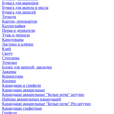
Бумага для маркеров
Бумага для акрила и масла
Бумага для записей
Тетради
Картон, пенокартон
Каллиграфия
Перья и держатели
Тушь и чернила
Канцтовары
Ластики и клячки
Клей
Скотч
Степлеры
Точилки
Блоки для записей, закладки
Зажимы
Корректоры
Кнопки
Карандаши и грифели
Карандаши акварельные
Карандаши акварельные "Белые ночи" штучно
Наборы акварельных карандашей
Карандаши акварельные "Белые ночи" Pro штучно
Карандаши графитные
Грифели