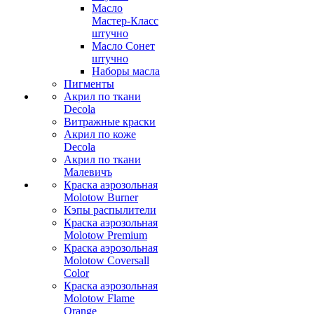
Масло
Мастер-Класс
штучно
Масло Сонет
штучно
Наборы масла
Пигменты
Акрил по ткани
Decola
Витражные краски
Акрил по коже
Decola
Акрил по ткани
Малевичъ
Краска аэрозольная
Molotow Burner
Кэпы распылители
Краска аэрозольная
Molotow Premium
Краска аэрозольная
Molotow Coversall
Color
Краска аэрозольная
Molotow Flame
Orange