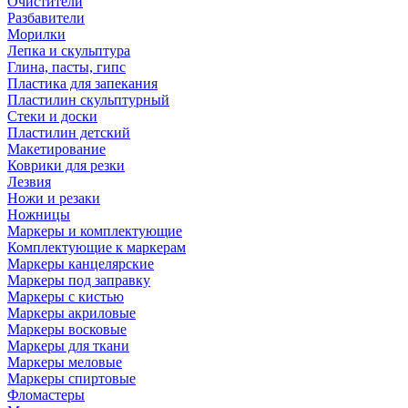
Очистители
Разбавители
Морилки
Лепка и скульптура
Глина, пасты, гипс
Пластика для запекания
Пластилин скульптурный
Стеки и доски
Пластилин детский
Макетирование
Коврики для резки
Лезвия
Ножи и резаки
Ножницы
Маркеры и комплектующие
Комплектующие к маркерам
Маркеры канцелярские
Маркеры под заправку
Маркеры с кистью
Маркеры акриловые
Маркеры восковые
Маркеры для ткани
Маркеры меловые
Маркеры спиртовые
Фломастеры