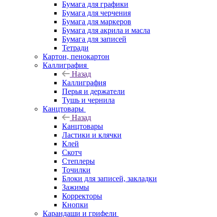
Бумага для графики
Бумага для черчения
Бумага для маркеров
Бумага для акрила и масла
Бумага для записей
Тетради
Картон, пенокартон
Каллиграфия
Назад
Каллиграфия
Перья и держатели
Тушь и чернила
Канцтовары
Назад
Канцтовары
Ластики и клячки
Клей
Скотч
Степлеры
Точилки
Блоки для записей, закладки
Зажимы
Корректоры
Кнопки
Карандаши и грифели