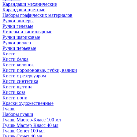
Карандаши механические
Карандаши цветные
Наборы графических материалов
Ручки, линеры
Ручки гелевые
Линеры и капиллярные
Ручки шариковые
Ручки роллер
Ручки перьевые
Кисти
Кисти белка
Кисти колонок
Кисти поролоновые, губки, валики
Кисти с резервуаром
Кисти синтетика
Кисти щетина
Кисти коза
Кисти пони
Краски художественные
Гуашь
Наборы гуаши
Гуашь Мастер-Класс 100 мл
Гуашь Мастер-Класс 40 мл
Гуашь Сонет 100 мл
Гуашь Сонет 40 мл