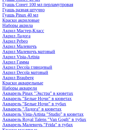
Гуашь Сонет 100 мл перламутровая
Гуашь разная штучно
Гуашь Pinax 40 мл
Краски акриловые
Наборы акрила
Акрил Мастер-Класс
Акрил Ладога
Акрил Pebeo
Акрил Малевичъ
Акрил Малевичъ матовый
Акрил Vista-Artista
Акрил Гамма
Акрил Decola глянцевый
Акрил Decola матовый
Акрил Brauberg
Краски акварельные
Наборы акварели
Акварель Pinax "Экстра" в кюветах
Акварель "Белые Ночи" в кюветах
Акварель "Белые Ночи" в тубах
Акварель "Ладога" в кюветах
Акварель Vista-Artista "Studio" в кюветах
Акварель Royal Talens "Van Gogh" в тубах
Акварель Малевичъ "Frida" в тубах
Краски масляные