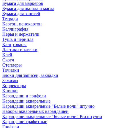
Бумага для маркеров
Бумага для акрила и масла
Бумага для записей
Тетради
Картон, пенокартон
Каллиграфия
Перья и держатели
Тушь и чернила
Канцтовары
Ластики и клячки
Клей
Скотч
Степлеры
Точилки
Блоки для записей, закладки
Зажимы
Корректоры
Кнопки
Карандаши и грифели
Карандаши акварельные
Карандаши акварельные "Белые ночи" штучно
Наборы акварельных карандашей
Карандаши акварельные "Белые ночи" Pro штучно
Карандаши графитные
Грифели