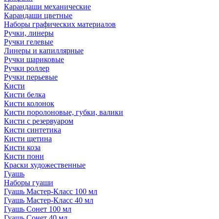
Карандаши механические
Карандаши цветные
Наборы графических материалов
Ручки, линеры
Ручки гелевые
Линеры и капиллярные
Ручки шариковые
Ручки роллер
Ручки перьевые
Кисти
Кисти белка
Кисти колонок
Кисти поролоновые, губки, валики
Кисти с резервуаром
Кисти синтетика
Кисти щетина
Кисти коза
Кисти пони
Краски художественные
Гуашь
Наборы гуаши
Гуашь Мастер-Класс 100 мл
Гуашь Мастер-Класс 40 мл
Гуашь Сонет 100 мл
Гуашь Сонет 40 мл