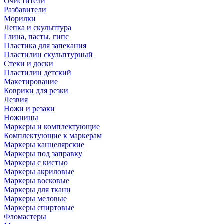
Очистители
Разбавители
Морилки
Лепка и скульптура
Глина, пасты, гипс
Пластика для запекания
Пластилин скульптурный
Стеки и доски
Пластилин детский
Макетирование
Коврики для резки
Лезвия
Ножи и резаки
Ножницы
Маркеры и комплектующие
Комплектующие к маркерам
Маркеры канцелярские
Маркеры под заправку
Маркеры с кистью
Маркеры акриловые
Маркеры восковые
Маркеры для ткани
Маркеры меловые
Маркеры спиртовые
Фломастеры