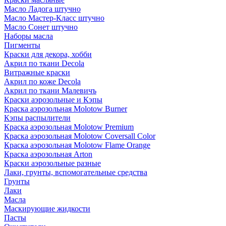
Масло Ладога штучно
Масло Мастер-Класс штучно
Масло Сонет штучно
Наборы масла
Пигменты
Краски для декора, хобби
Акрил по ткани Decola
Витражные краски
Акрил по коже Decola
Акрил по ткани Малевичъ
Краски аэрозольные и Кэпы
Краска аэрозольная Molotow Burner
Кэпы распылители
Краска аэрозольная Molotow Premium
Краска аэрозольная Molotow Coversall Color
Краска аэрозольная Molotow Flame Orange
Краска аэрозольная Arton
Краски аэрозольные разные
Лаки, грунты, вспомогательные средства
Грунты
Лаки
Масла
Маскирующие жидкости
Пасты