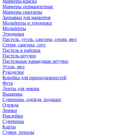
Маркеры-краска
Маркеры перманентные
Маркеры сквизеры
Заправки для маркеров
Мольберты и этюдники
Мольберты
Этюдники
Пастель, уголь, сангина, сепия, мел
Сепия, сангина, соус
Пастель в наборах
Пастель штучно
Пастельные карандаши штучно
Уголь, мел
Рукоделие
Коробка для принадлежностей
Фетр
Ленты для декора
Вышивка
Сувениры, одежда, подарки
Одежда
Значки
Наклейки
Сувениры
Карты
Сумки, пеналы