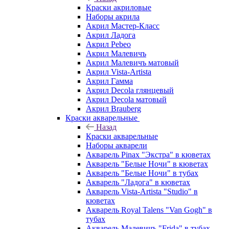
Краски акриловые
Наборы акрила
Акрил Мастер-Класс
Акрил Ладога
Акрил Pebeo
Акрил Малевичъ
Акрил Малевичъ матовый
Акрил Vista-Artista
Акрил Гамма
Акрил Decola глянцевый
Акрил Decola матовый
Акрил Brauberg
Краски акварельные
Назад
Краски акварельные
Наборы акварели
Акварель Pinax "Экстра" в кюветах
Акварель "Белые Ночи" в кюветах
Акварель "Белые Ночи" в тубах
Акварель "Ладога" в кюветах
Акварель Vista-Artista "Studio" в
кюветах
Акварель Royal Talens "Van Gogh" в
тубах
Акварель Малевичъ "Frida" в тубах