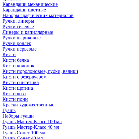
Карандаши механические
Карандаши цветные
Наборы графических материалов
Ручки, линеры
Ручки гелевые
Линеры и капиллярные
Ручки шариковые
Ручки роллер
Ручки перьевые
Кисти
Кисти белка
Кисти колонок
Кисти поролоновые, губки, валики
Кисти с резервуаром
Кисти синтетика
Кисти щетина
Кисти коза
Кисти пони
Краски художественные
Гуашь
Наборы гуаши
Гуашь Мастер-Класс 100 мл
Гуашь Мастер-Класс 40 мл
Гуашь Сонет 100 мл
Гуашь Сонет 40 мл