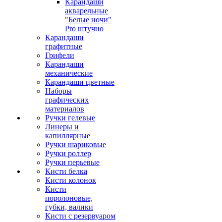
Карандаши
акварельные
"Белые ночи"
Pro штучно
Карандаши
графитные
Грифели
Карандаши
механические
Карандаши цветные
Наборы
графических
материалов
Ручки гелевые
Линеры и
капиллярные
Ручки шариковые
Ручки роллер
Ручки перьевые
Кисти белка
Кисти колонок
Кисти
поролоновые,
губки, валики
Кисти с резервуаром