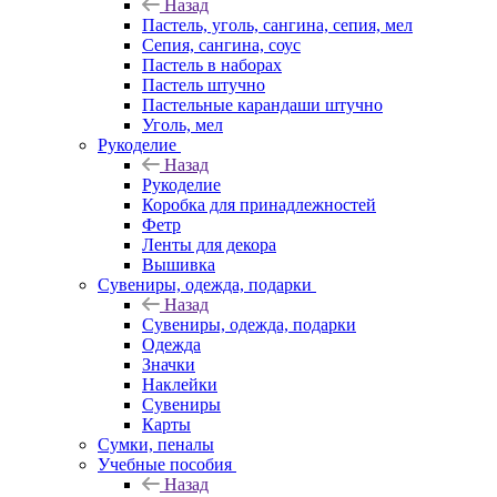
Назад
Пастель, уголь, сангина, сепия, мел
Сепия, сангина, соус
Пастель в наборах
Пастель штучно
Пастельные карандаши штучно
Уголь, мел
Рукоделие
Назад
Рукоделие
Коробка для принадлежностей
Фетр
Ленты для декора
Вышивка
Сувениры, одежда, подарки
Назад
Сувениры, одежда, подарки
Одежда
Значки
Наклейки
Сувениры
Карты
Сумки, пеналы
Учебные пособия
Назад