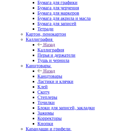
Бумага для графики
Бумага для черчения
Бумага для маркеров
Бумага для акрила и масла
Бумага для записей
Тетради
Картон, пенокартон
Каллиграфия
Назад
Каллиграфия
Перья и держатели
Тушь и чернила
Канцтовары
Назад
Канцтовары
Ластики и клячки
Клей
Скотч
Степлеры
Точилки
Блоки для записей, закладки
Зажимы
Корректоры
Кнопки
Карандаши и грифели