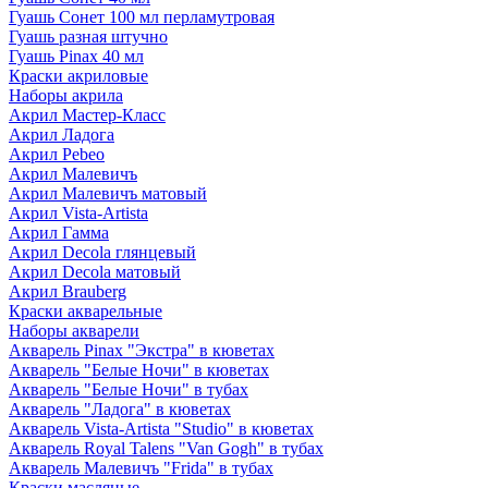
Гуашь Сонет 100 мл перламутровая
Гуашь разная штучно
Гуашь Pinax 40 мл
Краски акриловые
Наборы акрила
Акрил Мастер-Класс
Акрил Ладога
Акрил Pebeo
Акрил Малевичъ
Акрил Малевичъ матовый
Акрил Vista-Artista
Акрил Гамма
Акрил Decola глянцевый
Акрил Decola матовый
Акрил Brauberg
Краски акварельные
Наборы акварели
Акварель Pinax "Экстра" в кюветах
Акварель "Белые Ночи" в кюветах
Акварель "Белые Ночи" в тубах
Акварель "Ладога" в кюветах
Акварель Vista-Artista "Studio" в кюветах
Акварель Royal Talens "Van Gogh" в тубах
Акварель Малевичъ "Frida" в тубах
Краски масляные