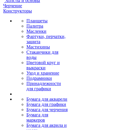
Холсты и основы
Черчение
Конструкторы
Планшеты
Палитра
Масленки
Фартуки, перчатки,
защита
Мастихины
Стаканчики для
воды
Цветовой круг и
выкраски
Уход и хранение
Подрамники
Принадлежности
для графики
Бумага для акварели
Бумага для графики
Бумага для черчения
Бумага для
маркеров
Бумага для акрила и