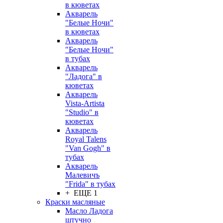
в кюветах
Акварель
"Белые Ночи"
в кюветах
Акварель
"Белые Ночи"
в тубах
Акварель
"Ладога" в
кюветах
Акварель
Vista-Artista
"Studio" в
кюветах
Акварель
Royal Talens
"Van Gogh" в
тубах
Акварель
Малевичъ
"Frida" в тубах
+ ЕЩЕ 1
Краски масляные
Масло Ладога
штучно