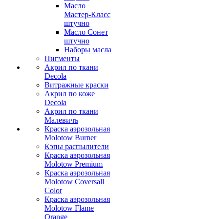
Масло
Мастер-Класс
штучно
Масло Сонет
штучно
Наборы масла
Пигменты
Акрил по ткани
Decola
Витражные краски
Акрил по коже
Decola
Акрил по ткани
Малевичъ
Краска аэрозольная
Molotow Burner
Кэпы распылители
Краска аэрозольная
Molotow Premium
Краска аэрозольная
Molotow Coversall
Color
Краска аэрозольная
Molotow Flame
Orange