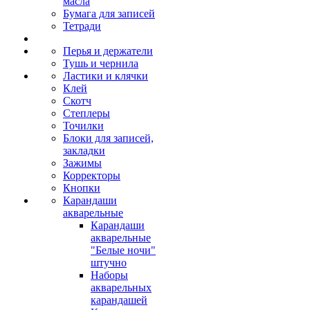
масла
Бумага для записей
Тетради
Перья и держатели
Тушь и чернила
Ластики и клячки
Клей
Скотч
Степлеры
Точилки
Блоки для записей,
закладки
Зажимы
Корректоры
Кнопки
Карандаши
акварельные
Карандаши
акварельные
"Белые ночи"
штучно
Наборы
акварельных
карандашей