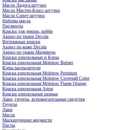
Масло Ладога штучно
Масло Мастер-Класс штучно
Масло Сонет штучно
Наборы масла
Пигменты
Краски для декора, хобби
Акрил по ткани Decola
Витражные краски
Акрил по коже Decola
Акрил по ткани Малевичъ
Краски аэрозольные и Кэпы
Краска аэрозольная Molotow Burner
Кэпы распылители
Краска аэрозольная Molotow Premium
Краска аэрозольная Molotow Coversall Color
Краска аэрозольная Molotow Flame Orange
Краска аэрозольная Arton
Краски аэрозольные разные
Лаки, грунты, вспомогательные средства
Грунты
Лаки
Масла
Маскирующие жидкости
Пасты