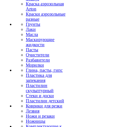
Краска аэрозольная
Arton
Краски аэрозольные
разные
Грунты
Лаки
Масла
Маскирующие
жидкости
Пасты
Очистители
Разбавители
Морилки
Глина, пасты, гипс
Пластика для
запекания
Пластилин
скульптурный
Стеки и доски
Пластилин детский
Коврики для резки
Лезвия
Ножи и резаки
Ножницы
Комплектующие к