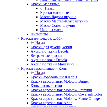
Краски масляные
Назад
Краски масляные
Масло Ладога штучно
Масло Мастер-Класс штучно
Масло Сонет штучно
Наборы масла
Пигменты
Краски для декора, хобби
Назад
Краски для декора, хобби
Акрил по ткани Decola
Витражные краски
Акрил по коже Decola
Акрил по ткани Малевичъ
Краски аэрозольные и Кэпы
Назад
Краски аэрозольные и Кэпы
Краска аэрозольная Molotow Burner
Кэпы распылители
Краска аэрозольная Molotow Premium
Краска аэрозольная Molotow Coversall Color
Краска аэрозольная Molotow Flame Orange
Краска аэрозольная Arton