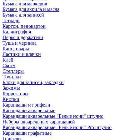
Бумага для маркеров
Бумага для акрила и масла
Бумага для записей
Тетради
Картон, пенокартон
Каллиграфия
Перья и держатели
Тушь и чернила
Канцтовары
Ластики и клячки
Клей
Скотч
Степлеры
Точилки
Блоки для записей, закладки
Зажимы
Корректоры
Кнопки
Карандаши и грифели
Карандаши акварельные
Карандаши акварельные "Белые ночи" штучно
Наборы акварельных карандашей
Карандаши акварельные "Белые ночи" Pro штучно
Карандаши графитные
Грифели