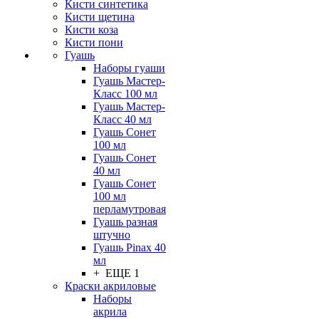
Кисти синтетика
Кисти щетина
Кисти коза
Кисти пони
Гуашь
Наборы гуаши
Гуашь Мастер-
Класс 100 мл
Гуашь Мастер-
Класс 40 мл
Гуашь Сонет
100 мл
Гуашь Сонет
40 мл
Гуашь Сонет
100 мл
перламутровая
Гуашь разная
штучно
Гуашь Pinax 40
мл
+ ЕЩЕ 1
Краски акриловые
Наборы
акрила