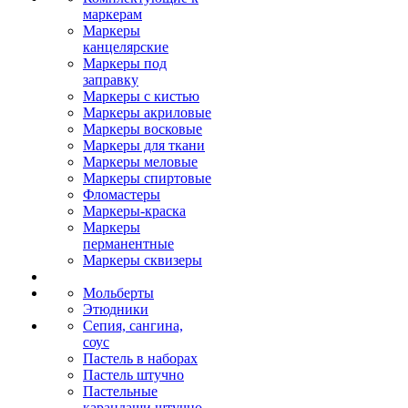
маркерам
Маркеры
канцелярские
Маркеры под
заправку
Маркеры с кистью
Маркеры акриловые
Маркеры восковые
Маркеры для ткани
Маркеры меловые
Маркеры спиртовые
Фломастеры
Маркеры-краска
Маркеры
перманентные
Маркеры сквизеры
Мольберты
Этюдники
Сепия, сангина,
соус
Пастель в наборах
Пастель штучно
Пастельные
карандаши штучно