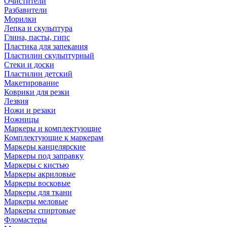
Очистители
Разбавители
Морилки
Лепка и скульптура
Глина, пасты, гипс
Пластика для запекания
Пластилин скульптурный
Стеки и доски
Пластилин детский
Макетирование
Коврики для резки
Лезвия
Ножи и резаки
Ножницы
Маркеры и комплектующие
Комплектующие к маркерам
Маркеры канцелярские
Маркеры под заправку
Маркеры с кистью
Маркеры акриловые
Маркеры восковые
Маркеры для ткани
Маркеры меловые
Маркеры спиртовые
Фломастеры