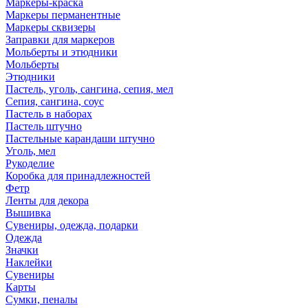
Маркеры-краска
Маркеры перманентные
Маркеры сквизеры
Заправки для маркеров
Мольберты и этюдники
Мольберты
Этюдники
Пастель, уголь, сангина, сепия, мел
Сепия, сангина, соус
Пастель в наборах
Пастель штучно
Пастельные карандаши штучно
Уголь, мел
Рукоделие
Коробка для принадлежностей
Фетр
Ленты для декора
Вышивка
Сувениры, одежда, подарки
Одежда
Значки
Наклейки
Сувениры
Карты
Сумки, пеналы