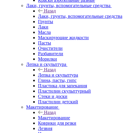
Краски аэрозольные разные
Лаки, грунты, вспомогательные средства
Назад
Лаки, грунты, вспомогательные средства
Грунты
Лаки
Масла
Маскирующие жидкости
Пасты
Очистители
Разбавители
Морилки
Лепка и скульптура
Назад
Лепка и скульптура
Глина, пасты, гипс
Пластика для запекания
Пластилин скульптурный
Стеки и доски
Пластилин детский
Макетирование
Назад
Макетирование
Коврики для резки
Лезвия