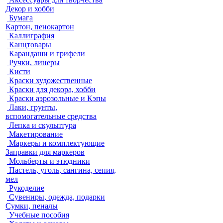
Декор и хобби
Бумага
Картон, пенокартон
Каллиграфия
Канцтовары
Карандаши и грифели
Ручки, линеры
Кисти
Краски художественные
Краски для декора, хобби
Краски аэрозольные и Кэпы
Лаки, грунты,
вспомогательные средства
Лепка и скульптура
Макетирование
Маркеры и комплектующие
Заправки для маркеров
Мольберты и этюдники
Пастель, уголь, сангина, сепия,
мел
Рукоделие
Сувениры, одежда, подарки
Сумки, пеналы
Учебные пособия