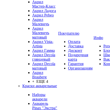
Акрил
Мастер-Класс
Акрил Ладога
Акрил Pebeo
Акрил
Малевичъ
Акрил
Малевичъ
Покупателю
матовый
Инфо
Акрил Vista-
Оплата
Artista
Доставка
Реп
Акрил Гамма
Дисконт
Бло
Акрил Decola
Подарочная
Шк
глянцевый
карта
Вак
Акрил Decola
Гарантия
Кон
матовый
Организациям
Акрил
Brauberg
+ ЕЩЕ 4
Краски акварельные
Наборы
акварели
Акварель
Pinax "Экстра"