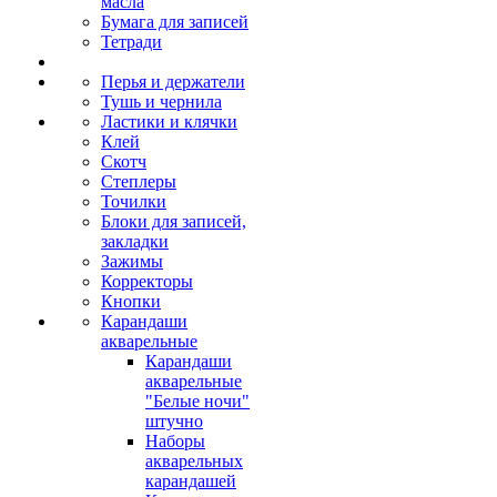
масла
Бумага для записей
Тетради
Перья и держатели
Тушь и чернила
Ластики и клячки
Клей
Скотч
Степлеры
Точилки
Блоки для записей,
закладки
Зажимы
Корректоры
Кнопки
Карандаши
акварельные
Карандаши
акварельные
"Белые ночи"
штучно
Наборы
акварельных
карандашей