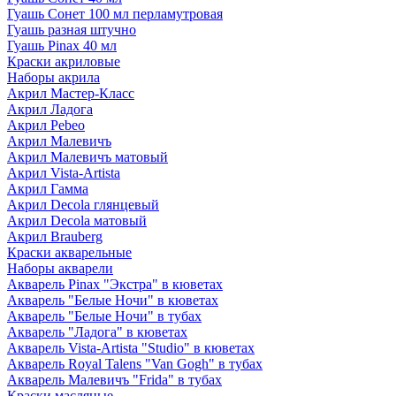
Гуашь Сонет 100 мл перламутровая
Гуашь разная штучно
Гуашь Pinax 40 мл
Краски акриловые
Наборы акрила
Акрил Мастер-Класс
Акрил Ладога
Акрил Pebeo
Акрил Малевичъ
Акрил Малевичъ матовый
Акрил Vista-Artista
Акрил Гамма
Акрил Decola глянцевый
Акрил Decola матовый
Акрил Brauberg
Краски акварельные
Наборы акварели
Акварель Pinax "Экстра" в кюветах
Акварель "Белые Ночи" в кюветах
Акварель "Белые Ночи" в тубах
Акварель "Ладога" в кюветах
Акварель Vista-Artista "Studio" в кюветах
Акварель Royal Talens "Van Gogh" в тубах
Акварель Малевичъ "Frida" в тубах
Краски масляные