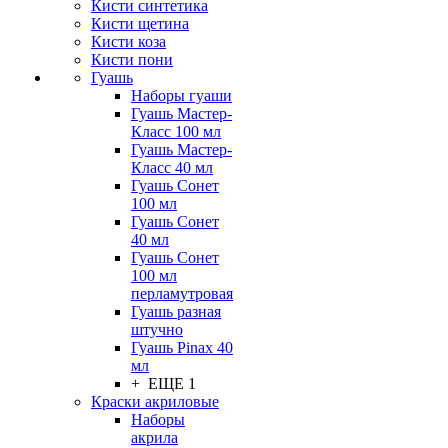
Кисти синтетика
Кисти щетина
Кисти коза
Кисти пони
Гуашь
Наборы гуаши
Гуашь Мастер-
Класс 100 мл
Гуашь Мастер-
Класс 40 мл
Гуашь Сонет
100 мл
Гуашь Сонет
40 мл
Гуашь Сонет
100 мл
перламутровая
Гуашь разная
штучно
Гуашь Pinax 40
мл
+ ЕЩЕ 1
Краски акриловые
Наборы
акрила