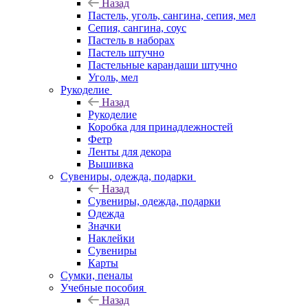
Назад
Пастель, уголь, сангина, сепия, мел
Сепия, сангина, соус
Пастель в наборах
Пастель штучно
Пастельные карандаши штучно
Уголь, мел
Рукоделие
Назад
Рукоделие
Коробка для принадлежностей
Фетр
Ленты для декора
Вышивка
Сувениры, одежда, подарки
Назад
Сувениры, одежда, подарки
Одежда
Значки
Наклейки
Сувениры
Карты
Сумки, пеналы
Учебные пособия
Назад