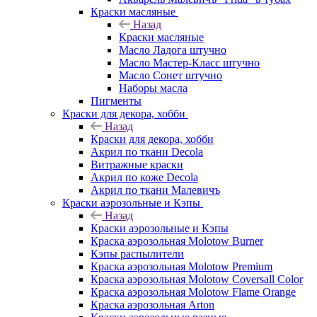
Краски масляные
Назад
Краски масляные
Масло Ладога штучно
Масло Мастер-Класс штучно
Масло Сонет штучно
Наборы масла
Пигменты
Краски для декора, хобби
Назад
Краски для декора, хобби
Акрил по ткани Decola
Витражные краски
Акрил по коже Decola
Акрил по ткани Малевичъ
Краски аэрозольные и Кэпы
Назад
Краски аэрозольные и Кэпы
Краска аэрозольная Molotow Burner
Кэпы распылители
Краска аэрозольная Molotow Premium
Краска аэрозольная Molotow Coversall Color
Краска аэрозольная Molotow Flame Orange
Краска аэрозольная Arton