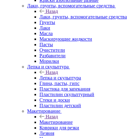
Краски аэрозольные разные
Лаки, грунты, вспомогательные средства
Назад
Лаки, грунты, вспомогательные средства
Грунты
Лаки
Масла
Маскирующие жидкости
Пасты
Очистители
Разбавители
Морилки
Лепка и скульптура
Назад
Лепка и скульптура
Глина, пасты, гипс
Пластика для запекания
Пластилин скульптурный
Стеки и доски
Пластилин детский
Макетирование
Назад
Макетирование
Коврики для резки
Лезвия