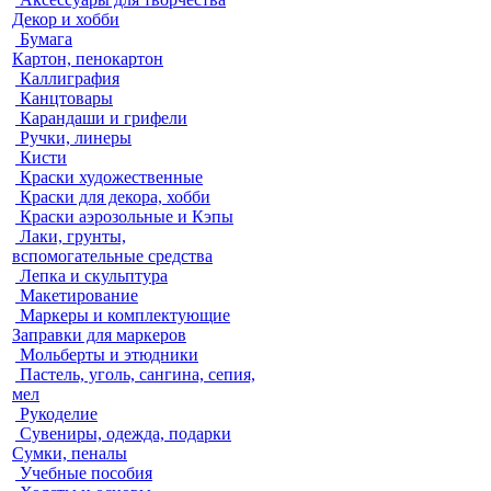
Декор и хобби
Бумага
Картон, пенокартон
Каллиграфия
Канцтовары
Карандаши и грифели
Ручки, линеры
Кисти
Краски художественные
Краски для декора, хобби
Краски аэрозольные и Кэпы
Лаки, грунты,
вспомогательные средства
Лепка и скульптура
Макетирование
Маркеры и комплектующие
Заправки для маркеров
Мольберты и этюдники
Пастель, уголь, сангина, сепия,
мел
Рукоделие
Сувениры, одежда, подарки
Сумки, пеналы
Учебные пособия