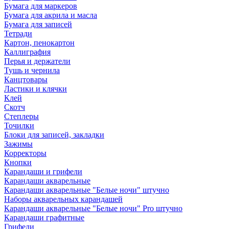
Бумага для маркеров
Бумага для акрила и масла
Бумага для записей
Тетради
Картон, пенокартон
Каллиграфия
Перья и держатели
Тушь и чернила
Канцтовары
Ластики и клячки
Клей
Скотч
Степлеры
Точилки
Блоки для записей, закладки
Зажимы
Корректоры
Кнопки
Карандаши и грифели
Карандаши акварельные
Карандаши акварельные "Белые ночи" штучно
Наборы акварельных карандашей
Карандаши акварельные "Белые ночи" Pro штучно
Карандаши графитные
Грифели