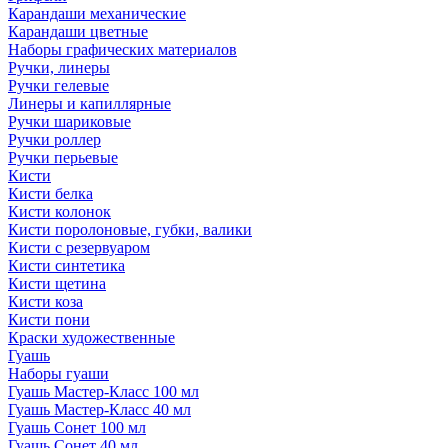
Карандаши механические
Карандаши цветные
Наборы графических материалов
Ручки, линеры
Ручки гелевые
Линеры и капиллярные
Ручки шариковые
Ручки роллер
Ручки перьевые
Кисти
Кисти белка
Кисти колонок
Кисти поролоновые, губки, валики
Кисти с резервуаром
Кисти синтетика
Кисти щетина
Кисти коза
Кисти пони
Краски художественные
Гуашь
Наборы гуаши
Гуашь Мастер-Класс 100 мл
Гуашь Мастер-Класс 40 мл
Гуашь Сонет 100 мл
Гуашь Сонет 40 мл