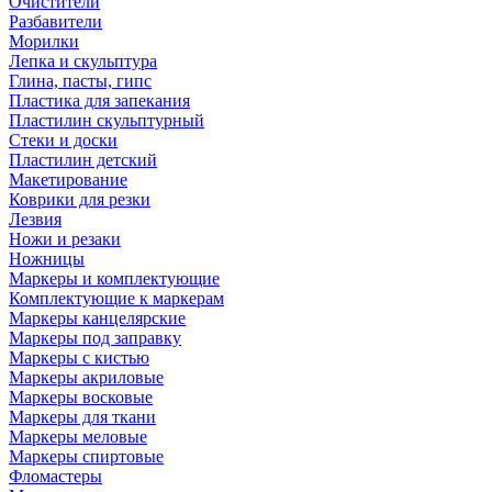
Очистители
Разбавители
Морилки
Лепка и скульптура
Глина, пасты, гипс
Пластика для запекания
Пластилин скульптурный
Стеки и доски
Пластилин детский
Макетирование
Коврики для резки
Лезвия
Ножи и резаки
Ножницы
Маркеры и комплектующие
Комплектующие к маркерам
Маркеры канцелярские
Маркеры под заправку
Маркеры с кистью
Маркеры акриловые
Маркеры восковые
Маркеры для ткани
Маркеры меловые
Маркеры спиртовые
Фломастеры