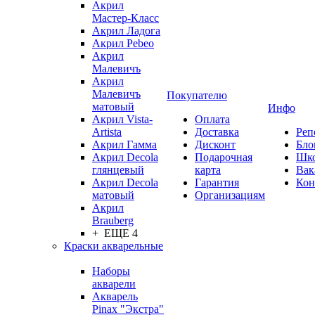
Акрил
Мастер-Класс
Акрил Ладога
Акрил Pebeo
Акрил
Малевичъ
Акрил
Малевичъ
Покупателю
матовый
Инфо
Акрил Vista-
Оплата
Artista
Доставка
Реп
Акрил Гамма
Дисконт
Бло
Акрил Decola
Подарочная
Шк
глянцевый
карта
Вак
Акрил Decola
Гарантия
Кон
матовый
Организациям
Акрил
Brauberg
+ ЕЩЕ 4
Краски акварельные
Наборы
акварели
Акварель
Pinax "Экстра"