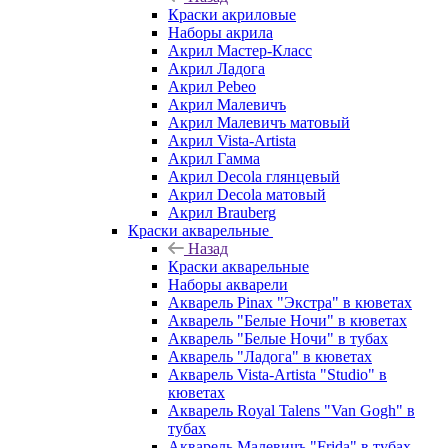
Краски акриловые
Наборы акрила
Акрил Мастер-Класс
Акрил Ладога
Акрил Pebeo
Акрил Малевичъ
Акрил Малевичъ матовый
Акрил Vista-Artista
Акрил Гамма
Акрил Decola глянцевый
Акрил Decola матовый
Акрил Brauberg
Краски акварельные
Назад
Краски акварельные
Наборы акварели
Акварель Pinax "Экстра" в кюветах
Акварель "Белые Ночи" в кюветах
Акварель "Белые Ночи" в тубах
Акварель "Ладога" в кюветах
Акварель Vista-Artista "Studio" в
кюветах
Акварель Royal Talens "Van Gogh" в
тубах
Акварель Малевичъ "Frida" в тубах