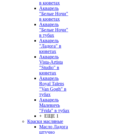
в кюветах
Акварель
"Белые Ночи"
в кюветах
Акварель
"Белые Ночи"
в тубах
Акварель
"Ладога" в
кюветах
Акварель
Vista-Artista
"Studio" в
кюветах
Акварель
Royal Talens
"Van Gogh" в
тубах
Акварель
Малевичъ
"Frida" в тубах
+ ЕЩЕ 1
Краски масляные
Масло Ладога
штучно