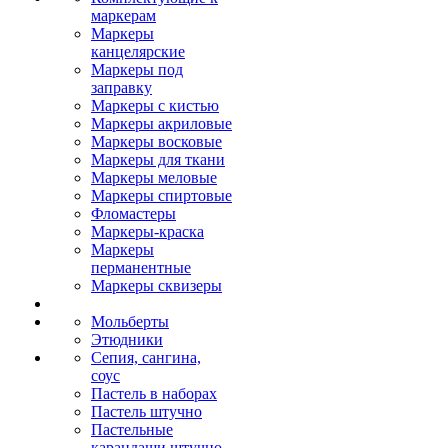
маркерам
Маркеры
канцелярские
Маркеры под
заправку
Маркеры с кистью
Маркеры акриловые
Маркеры восковые
Маркеры для ткани
Маркеры меловые
Маркеры спиртовые
Фломастеры
Маркеры-краска
Маркеры
перманентные
Маркеры сквизеры
Мольберты
Этюдники
Сепия, сангина,
соус
Пастель в наборах
Пастель штучно
Пастельные
карандаши штучно