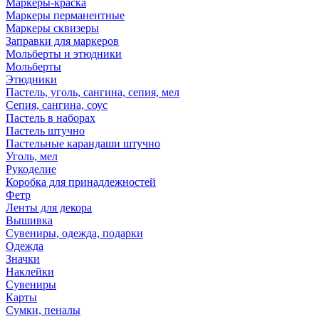
Маркеры-краска
Маркеры перманентные
Маркеры сквизеры
Заправки для маркеров
Мольберты и этюдники
Мольберты
Этюдники
Пастель, уголь, сангина, сепия, мел
Сепия, сангина, соус
Пастель в наборах
Пастель штучно
Пастельные карандаши штучно
Уголь, мел
Рукоделие
Коробка для принадлежностей
Фетр
Ленты для декора
Вышивка
Сувениры, одежда, подарки
Одежда
Значки
Наклейки
Сувениры
Карты
Сумки, пеналы