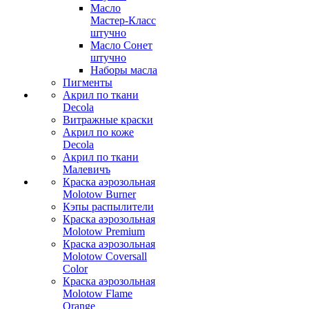
Масло
Мастер-Класс
штучно
Масло Сонет
штучно
Наборы масла
Пигменты
Акрил по ткани
Decola
Витражные краски
Акрил по коже
Decola
Акрил по ткани
Малевичъ
Краска аэрозольная
Molotow Burner
Кэпы распылители
Краска аэрозольная
Molotow Premium
Краска аэрозольная
Molotow Coversall
Color
Краска аэрозольная
Molotow Flame
Orange