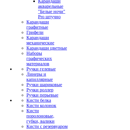
Карандаши
акварельные
"Белые ночи"
Pro штучно
Карандаши
графитные
Грифели
Карандаши
механические
Карандаши цветные
Наборы
графических
материалов
Ручки гелевые
Линеры и
капиллярные
Ручки шариковые
Ручки роллер
Ручки перьевые
Кисти белка
Кисти колонок
Кисти
поролоновые,
губки, валики
Кисти с резервуаром