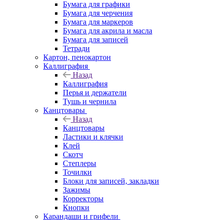
Бумага для графики
Бумага для черчения
Бумага для маркеров
Бумага для акрила и масла
Бумага для записей
Тетради
Картон, пенокартон
Каллиграфия
Назад
Каллиграфия
Перья и держатели
Тушь и чернила
Канцтовары
Назад
Канцтовары
Ластики и клячки
Клей
Скотч
Степлеры
Точилки
Блоки для записей, закладки
Зажимы
Корректоры
Кнопки
Карандаши и грифели