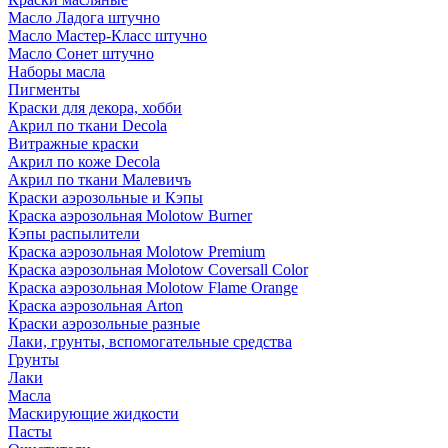
Масло Ладога штучно
Масло Мастер-Класс штучно
Масло Сонет штучно
Наборы масла
Пигменты
Краски для декора, хобби
Акрил по ткани Decola
Витражные краски
Акрил по коже Decola
Акрил по ткани Малевичъ
Краски аэрозольные и Кэпы
Краска аэрозольная Molotow Burner
Кэпы распылители
Краска аэрозольная Molotow Premium
Краска аэрозольная Molotow Coversall Color
Краска аэрозольная Molotow Flame Orange
Краска аэрозольная Arton
Краски аэрозольные разные
Лаки, грунты, вспомогательные средства
Грунты
Лаки
Масла
Маскирующие жидкости
Пасты