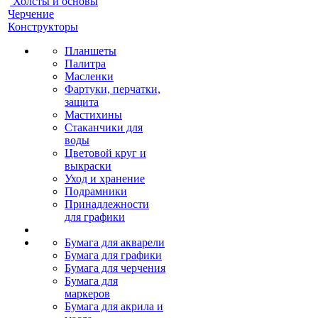
Холсты и основы
Черчение
Конструкторы
Планшеты
Палитра
Масленки
Фартуки, перчатки,
защита
Мастихины
Стаканчики для
воды
Цветовой круг и
выкраски
Уход и хранение
Подрамники
Принадлежности
для графики
Бумага для акварели
Бумага для графики
Бумага для черчения
Бумага для
маркеров
Бумага для акрила и