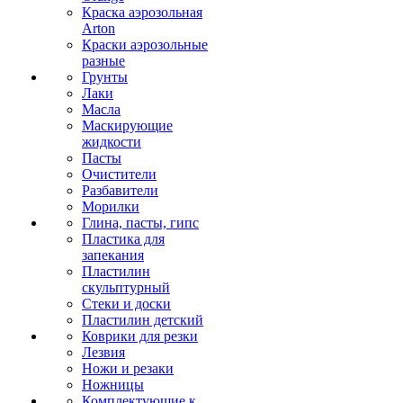
Краска аэрозольная
Arton
Краски аэрозольные
разные
Грунты
Лаки
Масла
Маскирующие
жидкости
Пасты
Очистители
Разбавители
Морилки
Глина, пасты, гипс
Пластика для
запекания
Пластилин
скульптурный
Стеки и доски
Пластилин детский
Коврики для резки
Лезвия
Ножи и резаки
Ножницы
Комплектующие к