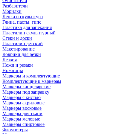
Очистители
Разбавители
Морилки
Лепка и скульптура
Глина, пасты, гипс
Пластика для запекания
Пластилин скульптурный
Стеки и доски
Пластилин детский
Макетирование
Коврики для резки
Лезвия
Ножи и резаки
Ножницы
Маркеры и комплектующие
Комплектующие к маркерам
Маркеры канцелярские
Маркеры под заправку
Маркеры с кистью
Маркеры акриловые
Маркеры восковые
Маркеры для ткани
Маркеры меловые
Маркеры спиртовые
Фломастеры