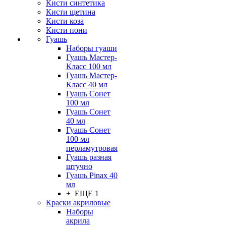
Кисти синтетика
Кисти щетина
Кисти коза
Кисти пони
Гуашь
Наборы гуаши
Гуашь Мастер-
Класс 100 мл
Гуашь Мастер-
Класс 40 мл
Гуашь Сонет
100 мл
Гуашь Сонет
40 мл
Гуашь Сонет
100 мл
перламутровая
Гуашь разная
штучно
Гуашь Pinax 40
мл
+ ЕЩЕ 1
Краски акриловые
Наборы
акрила