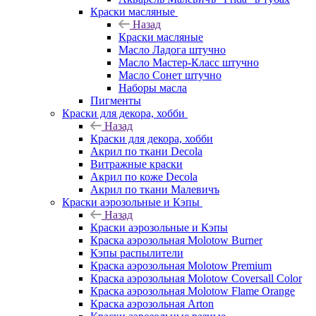
Краски масляные
Назад
Краски масляные
Масло Ладога штучно
Масло Мастер-Класс штучно
Масло Сонет штучно
Наборы масла
Пигменты
Краски для декора, хобби
Назад
Краски для декора, хобби
Акрил по ткани Decola
Витражные краски
Акрил по коже Decola
Акрил по ткани Малевичъ
Краски аэрозольные и Кэпы
Назад
Краски аэрозольные и Кэпы
Краска аэрозольная Molotow Burner
Кэпы распылители
Краска аэрозольная Molotow Premium
Краска аэрозольная Molotow Coversall Color
Краска аэрозольная Molotow Flame Orange
Краска аэрозольная Arton