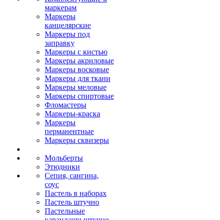
маркерам
Маркеры
канцелярские
Маркеры под
заправку
Маркеры с кистью
Маркеры акриловые
Маркеры восковые
Маркеры для ткани
Маркеры меловые
Маркеры спиртовые
Фломастеры
Маркеры-краска
Маркеры
перманентные
Маркеры сквизеры
Мольберты
Этюдники
Сепия, сангина,
соус
Пастель в наборах
Пастель штучно
Пастельные
карандаши штучно