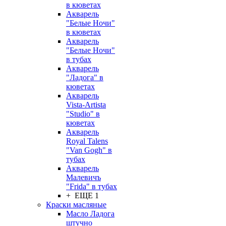
в кюветах
Акварель
"Белые Ночи"
в кюветах
Акварель
"Белые Ночи"
в тубах
Акварель
"Ладога" в
кюветах
Акварель
Vista-Artista
"Studio" в
кюветах
Акварель
Royal Talens
"Van Gogh" в
тубах
Акварель
Малевичъ
"Frida" в тубах
+ ЕЩЕ 1
Краски масляные
Масло Ладога
штучно