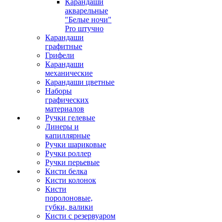
Карандаши
акварельные
"Белые ночи"
Pro штучно
Карандаши
графитные
Грифели
Карандаши
механические
Карандаши цветные
Наборы
графических
материалов
Ручки гелевые
Линеры и
капиллярные
Ручки шариковые
Ручки роллер
Ручки перьевые
Кисти белка
Кисти колонок
Кисти
поролоновые,
губки, валики
Кисти с резервуаром