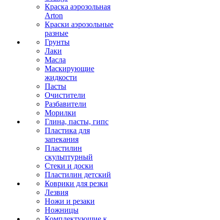
Краска аэрозольная
Arton
Краски аэрозольные
разные
Грунты
Лаки
Масла
Маскирующие
жидкости
Пасты
Очистители
Разбавители
Морилки
Глина, пасты, гипс
Пластика для
запекания
Пластилин
скульптурный
Стеки и доски
Пластилин детский
Коврики для резки
Лезвия
Ножи и резаки
Ножницы
Комплектующие к