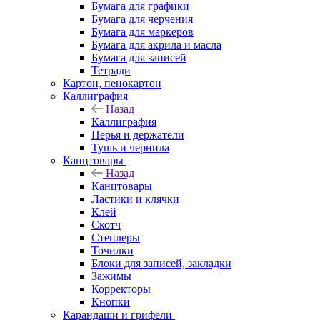
Бумага для графики
Бумага для черчения
Бумага для маркеров
Бумага для акрила и масла
Бумага для записей
Тетради
Картон, пенокартон
Каллиграфия
Назад
Каллиграфия
Перья и держатели
Тушь и чернила
Канцтовары
Назад
Канцтовары
Ластики и клячки
Клей
Скотч
Степлеры
Точилки
Блоки для записей, закладки
Зажимы
Корректоры
Кнопки
Карандаши и грифели