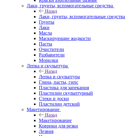
Краски аэрозольные разные
Лаки, грунты, вспомогательные средства
Назад
Лаки, грунты, вспомогательные средства
Грунты
Лаки
Масла
Маскирующие жидкости
Пасты
Очистители
Разбавители
Морилки
Лепка и скульптура
Назад
Лепка и скульптура
Глина, пасты, гипс
Пластика для запекания
Пластилин скульптурный
Стеки и доски
Пластилин детский
Макетирование
Назад
Макетирование
Коврики для резки
Лезвия