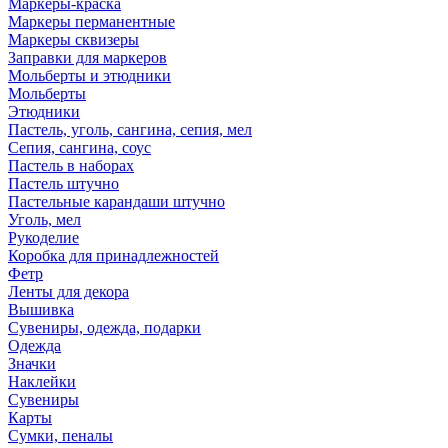
Маркеры-краска
Маркеры перманентные
Маркеры сквизеры
Заправки для маркеров
Мольберты и этюдники
Мольберты
Этюдники
Пастель, уголь, сангина, сепия, мел
Сепия, сангина, соус
Пастель в наборах
Пастель штучно
Пастельные карандаши штучно
Уголь, мел
Рукоделие
Коробка для принадлежностей
Фетр
Ленты для декора
Вышивка
Сувениры, одежда, подарки
Одежда
Значки
Наклейки
Сувениры
Карты
Сумки, пеналы