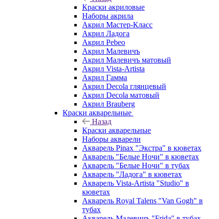
Краски акриловые
Наборы акрила
Акрил Мастер-Класс
Акрил Ладога
Акрил Pebeo
Акрил Малевичъ
Акрил Малевичъ матовый
Акрил Vista-Artista
Акрил Гамма
Акрил Decola глянцевый
Акрил Decola матовый
Акрил Brauberg
Краски акварельные
Назад
Краски акварельные
Наборы акварели
Акварель Pinax "Экстра" в кюветах
Акварель "Белые Ночи" в кюветах
Акварель "Белые Ночи" в тубах
Акварель "Ладога" в кюветах
Акварель Vista-Artista "Studio" в
кюветах
Акварель Royal Talens "Van Gogh" в
тубах
Акварель Малевичъ "Frida" в тубах