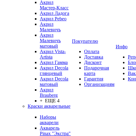
Акрил
Мастер-Класс
Акрил Ладога
Акрил Pebeo
Акрил
Малевичъ
Акрил
Малевичъ
Покупателю
матовый
Инфо
Акрил Vista-
Оплата
Artista
Доставка
Реп
Акрил Гамма
Дисконт
Бло
Акрил Decola
Подарочная
Шк
глянцевый
карта
Вак
Акрил Decola
Гарантия
Кон
матовый
Организациям
Акрил
Brauberg
+ ЕЩЕ 4
Краски акварельные
Наборы
акварели
Акварель
Pinax "Экстра"