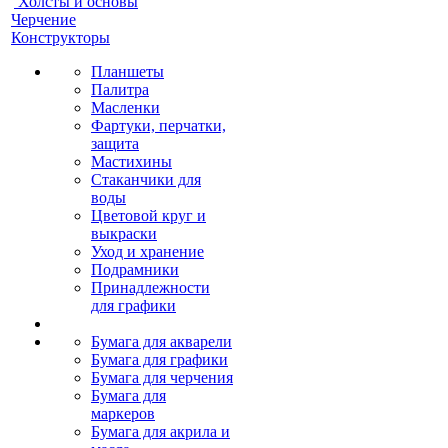
Холсты и основы
Черчение
Конструкторы
Планшеты
Палитра
Масленки
Фартуки, перчатки,
защита
Мастихины
Стаканчики для
воды
Цветовой круг и
выкраски
Уход и хранение
Подрамники
Принадлежности
для графики
Бумага для акварели
Бумага для графики
Бумага для черчения
Бумага для
маркеров
Бумага для акрила и