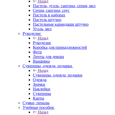
Назад
Пастель, уголь, сангина, сепия, мел
Сепия, сангина, соус
Пастель в наборах
Пастель штучно
Пастельные карандаши штучно
Уголь, мел
Рукоделие
Назад
Рукоделие
Коробка для принадлежностей
Фетр
Ленты для декора
Вышивка
Сувениры, одежда, подарки
Назад
Сувениры, одежда, подарки
Одежда
Значки
Наклейки
Сувениры
Карты
Сумки, пеналы
Учебные пособия
Назад