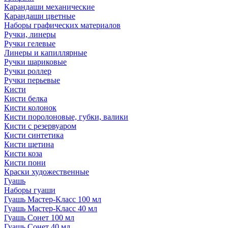
Карандаши механические
Карандаши цветные
Наборы графических материалов
Ручки, линеры
Ручки гелевые
Линеры и капиллярные
Ручки шариковые
Ручки роллер
Ручки перьевые
Кисти
Кисти белка
Кисти колонок
Кисти поролоновые, губки, валики
Кисти с резервуаром
Кисти синтетика
Кисти щетина
Кисти коза
Кисти пони
Краски художественные
Гуашь
Наборы гуаши
Гуашь Мастер-Класс 100 мл
Гуашь Мастер-Класс 40 мл
Гуашь Сонет 100 мл
Гуашь Сонет 40 мл