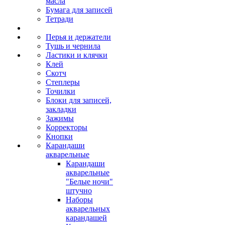
масла
Бумага для записей
Тетради
Перья и держатели
Тушь и чернила
Ластики и клячки
Клей
Скотч
Степлеры
Точилки
Блоки для записей,
закладки
Зажимы
Корректоры
Кнопки
Карандаши
акварельные
Карандаши
акварельные
"Белые ночи"
штучно
Наборы
акварельных
карандашей