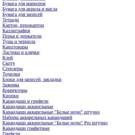
Бумага для маркеров
Бумага для акрила и масла
Бумага для записей
Тетради
Картон, пенокартон
Каллиграфия
Перья и держатели
Тушь и чернила
Канцтовары
Ластики и клячки
Клей
Скотч
Степлеры
Точилки
Блоки для записей, закладки
Зажимы
Корректоры
Кнопки
Карандаши и грифели
Карандаши акварельные
Карандаши акварельные "Белые ночи" штучно
Наборы акварельных карандашей
Карандаши акварельные "Белые ночи" Pro штучно
Карандаши графитные
Грифели