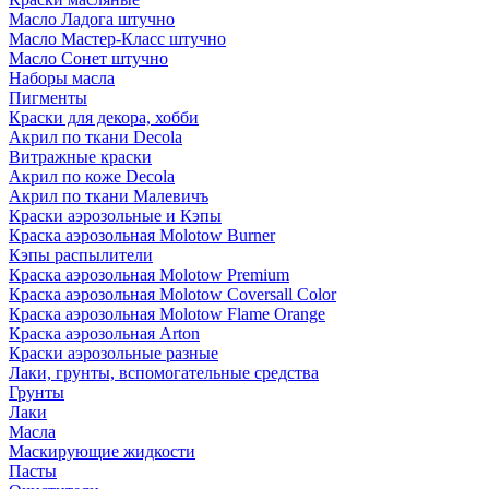
Масло Ладога штучно
Масло Мастер-Класс штучно
Масло Сонет штучно
Наборы масла
Пигменты
Краски для декора, хобби
Акрил по ткани Decola
Витражные краски
Акрил по коже Decola
Акрил по ткани Малевичъ
Краски аэрозольные и Кэпы
Краска аэрозольная Molotow Burner
Кэпы распылители
Краска аэрозольная Molotow Premium
Краска аэрозольная Molotow Coversall Color
Краска аэрозольная Molotow Flame Orange
Краска аэрозольная Arton
Краски аэрозольные разные
Лаки, грунты, вспомогательные средства
Грунты
Лаки
Масла
Маскирующие жидкости
Пасты