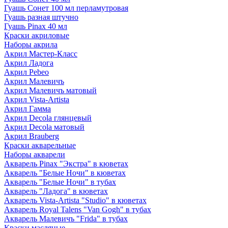
Гуашь Сонет 100 мл перламутровая
Гуашь разная штучно
Гуашь Pinax 40 мл
Краски акриловые
Наборы акрила
Акрил Мастер-Класс
Акрил Ладога
Акрил Pebeo
Акрил Малевичъ
Акрил Малевичъ матовый
Акрил Vista-Artista
Акрил Гамма
Акрил Decola глянцевый
Акрил Decola матовый
Акрил Brauberg
Краски акварельные
Наборы акварели
Акварель Pinax "Экстра" в кюветах
Акварель "Белые Ночи" в кюветах
Акварель "Белые Ночи" в тубах
Акварель "Ладога" в кюветах
Акварель Vista-Artista "Studio" в кюветах
Акварель Royal Talens "Van Gogh" в тубах
Акварель Малевичъ "Frida" в тубах
Краски масляные