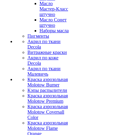
Масло
Мастер-Класс
штучно
Масло Сонет
штучно
Наборы масла
Пигменты
Акрил по ткани
Decola
Витражные краски
Акрил по коже
Decola
Акрил по ткани
Малевичъ
Краска аэрозольная
Molotow Burner
Кэпы распылители
Краска аэрозольная
Molotow Premium
Краска аэрозольная
Molotow Coversall
Color
Краска аэрозольная
Molotow Flame
Orange