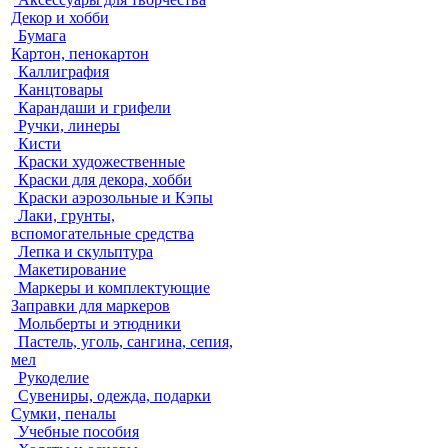
Декор и хобби
Бумага
Картон, пенокартон
Каллиграфия
Канцтовары
Карандаши и грифели
Ручки, линеры
Кисти
Краски художественные
Краски для декора, хобби
Краски аэрозольные и Кэпы
Лаки, грунты,
вспомогательные средства
Лепка и скульптура
Макетирование
Маркеры и комплектующие
Заправки для маркеров
Мольберты и этюдники
Пастель, уголь, сангина, сепия,
мел
Рукоделие
Сувениры, одежда, подарки
Сумки, пеналы
Учебные пособия