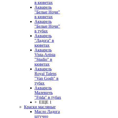
в кюветах
Акварель
"Белые Ночи"
в кюветах
Акварель
"Белые Ночи"
в тубах
Акварель
"Ладога" в
кюветах
Акварель
Vista-Artista
"Studio" в
кюветах
Акварель
Royal Talens
"Van Gogh" в
тубах
Акварель
Малевичъ
"Frida" в тубах
+ ЕЩЕ 1
Краски масляные
Масло Ладога
штучно