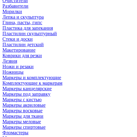
Очистители
Разбавители
Морилки
Лепка и скульптура
Глина, пасты, гипс
Пластика для запекания
Пластилин скульптурный
Стеки и доски
Пластилин детский
Макетирование
Коврики для резки
Лезвия
Ножи и резаки
Ножницы
Маркеры и комплектующие
Комплектующие к маркерам
Маркеры канцелярские
Маркеры под заправку
Маркеры с кистью
Маркеры акриловые
Маркеры восковые
Маркеры для ткани
Маркеры меловые
Маркеры спиртовые
Фломастеры