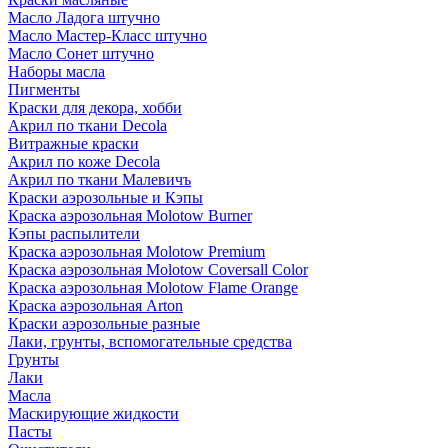
Масло Ладога штучно
Масло Мастер-Класс штучно
Масло Сонет штучно
Наборы масла
Пигменты
Краски для декора, хобби
Акрил по ткани Decola
Витражные краски
Акрил по коже Decola
Акрил по ткани Малевичъ
Краски аэрозольные и Кэпы
Краска аэрозольная Molotow Burner
Кэпы распылители
Краска аэрозольная Molotow Premium
Краска аэрозольная Molotow Coversall Color
Краска аэрозольная Molotow Flame Orange
Краска аэрозольная Arton
Краски аэрозольные разные
Лаки, грунты, вспомогательные средства
Грунты
Лаки
Масла
Маскирующие жидкости
Пасты