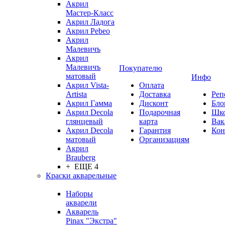
Акрил
Мастер-Класс
Акрил Ладога
Акрил Pebeo
Акрил
Малевичъ
Акрил
Малевичъ
Покупателю
матовый
Инфо
Акрил Vista-
Оплата
Artista
Доставка
Реп
Акрил Гамма
Дисконт
Бло
Акрил Decola
Подарочная
Шк
глянцевый
карта
Вак
Акрил Decola
Гарантия
Кон
матовый
Организациям
Акрил
Brauberg
+ ЕЩЕ 4
Краски акварельные
Наборы
акварели
Акварель
Pinax "Экстра"