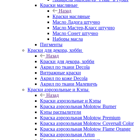
Краски масляные
Назад
Краски масляные
Масло Ладога штучно
Масло Мастер-Класс штучно
Масло Сонет штучно
Наборы масла
Пигменты
Краски для декора, хобби
Назад
Краски для декора, хобби
Акрил по ткани Decola
Витражные краски
Акрил по коже Decola
Акрил по ткани Малевичъ
Краски аэрозольные и Кэпы
Назад
Краски аэрозольные и Кэпы
Краска аэрозольная Molotow Burner
Кэпы распылители
Краска аэрозольная Molotow Premium
Краска аэрозольная Molotow Coversall Color
Краска аэрозольная Molotow Flame Orange
Краска аэрозольная Arton