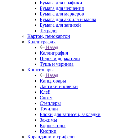
Бумага для графики
Бумага для черчения
Бумага для маркеров
Бумага для акрила и масла
Бумага для записей
Тетради
Картон, пенокартон
Каллиграфия
Назад
Каллиграфия
Перья и держатели
Тушь и чернила
Канцтовары
Назад
Канцтовары
Ластики и клячки
Клей
Скотч
Степлеры
Точилки
Блоки для записей, закладки
Зажимы
Корректоры
Кнопки
Карандаши и грифели