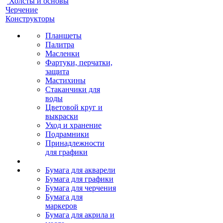
Холсты и основы
Черчение
Конструкторы
Планшеты
Палитра
Масленки
Фартуки, перчатки,
защита
Мастихины
Стаканчики для
воды
Цветовой круг и
выкраски
Уход и хранение
Подрамники
Принадлежности
для графики
Бумага для акварели
Бумага для графики
Бумага для черчения
Бумага для
маркеров
Бумага для акрила и