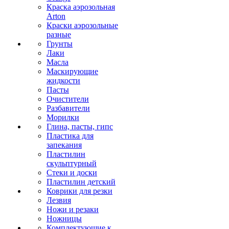
Краска аэрозольная
Arton
Краски аэрозольные
разные
Грунты
Лаки
Масла
Маскирующие
жидкости
Пасты
Очистители
Разбавители
Морилки
Глина, пасты, гипс
Пластика для
запекания
Пластилин
скульптурный
Стеки и доски
Пластилин детский
Коврики для резки
Лезвия
Ножи и резаки
Ножницы
Комплектующие к