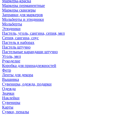
Маркеры-краска
Маркеры перманентные
Маркеры сквизеры
Заправки для маркеров
Мольберты и этюдники
Мольберты
Этюдники
Пастель, уголь, сангина, сепия, мел
Сепия, сангина, соус
Пастель в наборах
Пастель штучно
Пастельные карандаши штучно
Уголь, мел
Рукоделие
Коробка для принадлежностей
Фетр
Ленты для декора
Вышивка
Сувениры, одежда, подарки
Одежда
Значки
Наклейки
Сувениры
Карты
Сумки, пеналы