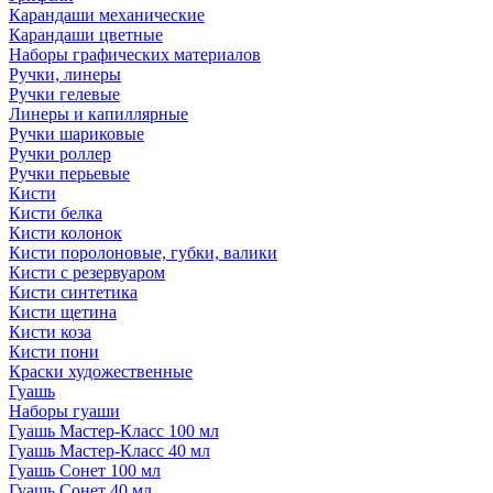
Карандаши механические
Карандаши цветные
Наборы графических материалов
Ручки, линеры
Ручки гелевые
Линеры и капиллярные
Ручки шариковые
Ручки роллер
Ручки перьевые
Кисти
Кисти белка
Кисти колонок
Кисти поролоновые, губки, валики
Кисти с резервуаром
Кисти синтетика
Кисти щетина
Кисти коза
Кисти пони
Краски художественные
Гуашь
Наборы гуаши
Гуашь Мастер-Класс 100 мл
Гуашь Мастер-Класс 40 мл
Гуашь Сонет 100 мл
Гуашь Сонет 40 мл