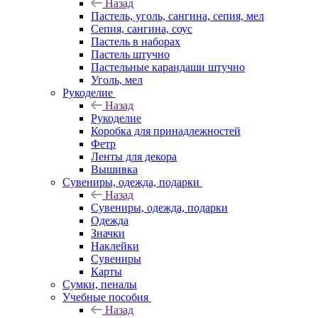
Назад
Пастель, уголь, сангина, сепия, мел
Сепия, сангина, соус
Пастель в наборах
Пастель штучно
Пастельные карандаши штучно
Уголь, мел
Рукоделие
Назад
Рукоделие
Коробка для принадлежностей
Фетр
Ленты для декора
Вышивка
Сувениры, одежда, подарки
Назад
Сувениры, одежда, подарки
Одежда
Значки
Наклейки
Сувениры
Карты
Сумки, пеналы
Учебные пособия
Назад