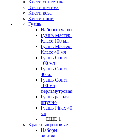
Кисти синтетика
Кисти щетина
Кисти коза
Кисти пони
Гуашь
Наборы гуаши
Гуашь Мастер-
Класс 100 мл
Гуашь Мастер-
Класс 40 мл
Гуашь Сонет
100 мл
Гуашь Сонет
40 мл
Гуашь Сонет
100 мл
перламутровая
Гуашь разная
штучно
Гуашь Pinax 40
мл
+ ЕЩЕ 1
Краски акриловые
Наборы
акрила