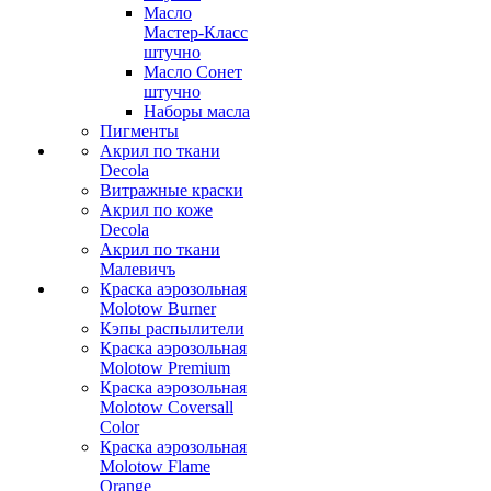
Масло
Мастер-Класс
штучно
Масло Сонет
штучно
Наборы масла
Пигменты
Акрил по ткани
Decola
Витражные краски
Акрил по коже
Decola
Акрил по ткани
Малевичъ
Краска аэрозольная
Molotow Burner
Кэпы распылители
Краска аэрозольная
Molotow Premium
Краска аэрозольная
Molotow Coversall
Color
Краска аэрозольная
Molotow Flame
Orange