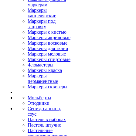
маркерам
Маркеры
канцелярские
Маркеры под
заправку
Маркеры с кистью
Маркеры акриловые
Маркеры восковые
Маркеры для ткани
Маркеры меловые
Маркеры спиртовые
Фломастеры
Маркеры-краска
Маркеры
перманентные
Маркеры сквизеры
Мольберты
Этюдники
Сепия, сангина,
соус
Пастель в наборах
Пастель штучно
Пастельные
карандаши штучно