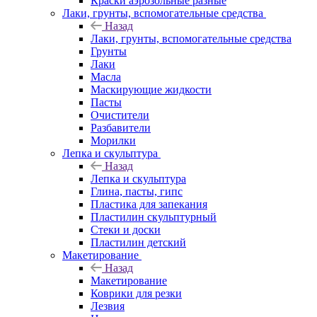
Краски аэрозольные разные
Лаки, грунты, вспомогательные средства
Назад
Лаки, грунты, вспомогательные средства
Грунты
Лаки
Масла
Маскирующие жидкости
Пасты
Очистители
Разбавители
Морилки
Лепка и скульптура
Назад
Лепка и скульптура
Глина, пасты, гипс
Пластика для запекания
Пластилин скульптурный
Стеки и доски
Пластилин детский
Макетирование
Назад
Макетирование
Коврики для резки
Лезвия