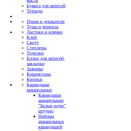
масла
Бумага для записей
Тетради
Перья и держатели
Тушь и чернила
Ластики и клячки
Клей
Скотч
Степлеры
Точилки
Блоки для записей,
закладки
Зажимы
Корректоры
Кнопки
Карандаши
акварельные
Карандаши
акварельные
"Белые ночи"
штучно
Наборы
акварельных
карандашей