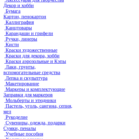
Декор и хобби
Бумага
Картон, пенокартон
Каллиграфия
Канцтовары
Карандаши и грифели
Ручки, линеры
Кисти
Краски художественные
Краски для декора, хобби
Краски аэрозольные и Кэпы
Лаки, грунты,
вспомогательные средства
Лепка и скульптура
Макетирование
Маркеры и комплектующие
Заправки для маркеров
Мольберты и этюдники
Пастель, уголь, сангина, сепия,
мел
Рукоделие
Сувениры, одежда, подарки
Сумки, пеналы
Учебные пособия