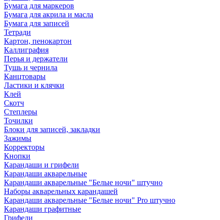
Бумага для маркеров
Бумага для акрила и масла
Бумага для записей
Тетради
Картон, пенокартон
Каллиграфия
Перья и держатели
Тушь и чернила
Канцтовары
Ластики и клячки
Клей
Скотч
Степлеры
Точилки
Блоки для записей, закладки
Зажимы
Корректоры
Кнопки
Карандаши и грифели
Карандаши акварельные
Карандаши акварельные "Белые ночи" штучно
Наборы акварельных карандашей
Карандаши акварельные "Белые ночи" Pro штучно
Карандаши графитные
Грифели