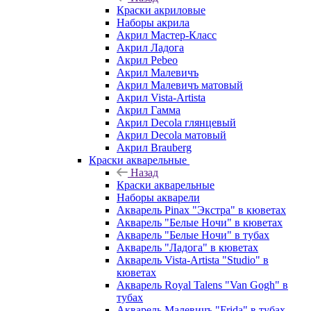
Краски акриловые
Наборы акрила
Акрил Мастер-Класс
Акрил Ладога
Акрил Pebeo
Акрил Малевичъ
Акрил Малевичъ матовый
Акрил Vista-Artista
Акрил Гамма
Акрил Decola глянцевый
Акрил Decola матовый
Акрил Brauberg
Краски акварельные
Назад
Краски акварельные
Наборы акварели
Акварель Pinax "Экстра" в кюветах
Акварель "Белые Ночи" в кюветах
Акварель "Белые Ночи" в тубах
Акварель "Ладога" в кюветах
Акварель Vista-Artista "Studio" в
кюветах
Акварель Royal Talens "Van Gogh" в
тубах
Акварель Малевичъ "Frida" в тубах