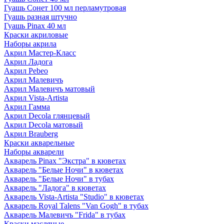
Гуашь Сонет 100 мл перламутровая
Гуашь разная штучно
Гуашь Pinax 40 мл
Краски акриловые
Наборы акрила
Акрил Мастер-Класс
Акрил Ладога
Акрил Pebeo
Акрил Малевичъ
Акрил Малевичъ матовый
Акрил Vista-Artista
Акрил Гамма
Акрил Decola глянцевый
Акрил Decola матовый
Акрил Brauberg
Краски акварельные
Наборы акварели
Акварель Pinax "Экстра" в кюветах
Акварель "Белые Ночи" в кюветах
Акварель "Белые Ночи" в тубах
Акварель "Ладога" в кюветах
Акварель Vista-Artista "Studio" в кюветах
Акварель Royal Talens "Van Gogh" в тубах
Акварель Малевичъ "Frida" в тубах
Краски масляные