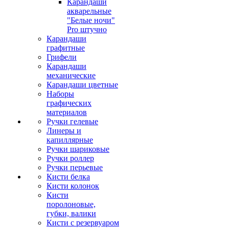
Карандаши
акварельные
"Белые ночи"
Pro штучно
Карандаши
графитные
Грифели
Карандаши
механические
Карандаши цветные
Наборы
графических
материалов
Ручки гелевые
Линеры и
капиллярные
Ручки шариковые
Ручки роллер
Ручки перьевые
Кисти белка
Кисти колонок
Кисти
поролоновые,
губки, валики
Кисти с резервуаром