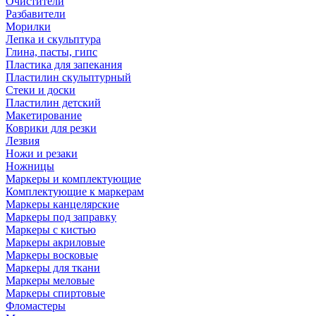
Очистители
Разбавители
Морилки
Лепка и скульптура
Глина, пасты, гипс
Пластика для запекания
Пластилин скульптурный
Стеки и доски
Пластилин детский
Макетирование
Коврики для резки
Лезвия
Ножи и резаки
Ножницы
Маркеры и комплектующие
Комплектующие к маркерам
Маркеры канцелярские
Маркеры под заправку
Маркеры с кистью
Маркеры акриловые
Маркеры восковые
Маркеры для ткани
Маркеры меловые
Маркеры спиртовые
Фломастеры