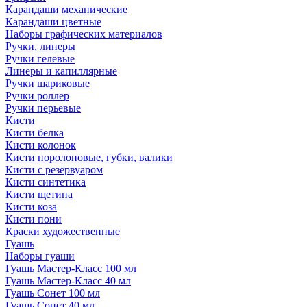
Карандаши механические
Карандаши цветные
Наборы графических материалов
Ручки, линеры
Ручки гелевые
Линеры и капиллярные
Ручки шариковые
Ручки роллер
Ручки перьевые
Кисти
Кисти белка
Кисти колонок
Кисти поролоновые, губки, валики
Кисти с резервуаром
Кисти синтетика
Кисти щетина
Кисти коза
Кисти пони
Краски художественные
Гуашь
Наборы гуаши
Гуашь Мастер-Класс 100 мл
Гуашь Мастер-Класс 40 мл
Гуашь Сонет 100 мл
Гуашь Сонет 40 мл