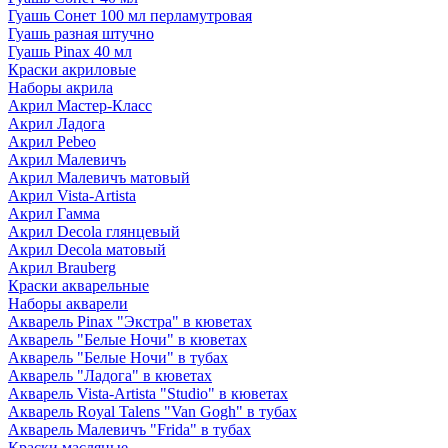
Гуашь Сонет 100 мл перламутровая
Гуашь разная штучно
Гуашь Pinax 40 мл
Краски акриловые
Наборы акрила
Акрил Мастер-Класс
Акрил Ладога
Акрил Pebeo
Акрил Малевичъ
Акрил Малевичъ матовый
Акрил Vista-Artista
Акрил Гамма
Акрил Decola глянцевый
Акрил Decola матовый
Акрил Brauberg
Краски акварельные
Наборы акварели
Акварель Pinax "Экстра" в кюветах
Акварель "Белые Ночи" в кюветах
Акварель "Белые Ночи" в тубах
Акварель "Ладога" в кюветах
Акварель Vista-Artista "Studio" в кюветах
Акварель Royal Talens "Van Gogh" в тубах
Акварель Малевичъ "Frida" в тубах
Краски масляные