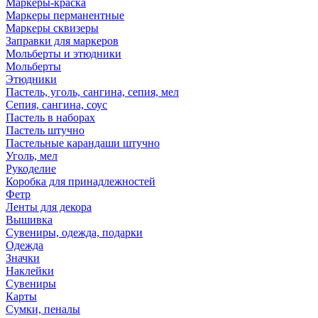
Маркеры-краска
Маркеры перманентные
Маркеры сквизеры
Заправки для маркеров
Мольберты и этюдники
Мольберты
Этюдники
Пастель, уголь, сангина, сепия, мел
Сепия, сангина, соус
Пастель в наборах
Пастель штучно
Пастельные карандаши штучно
Уголь, мел
Рукоделие
Коробка для принадлежностей
Фетр
Ленты для декора
Вышивка
Сувениры, одежда, подарки
Одежда
Значки
Наклейки
Сувениры
Карты
Сумки, пеналы