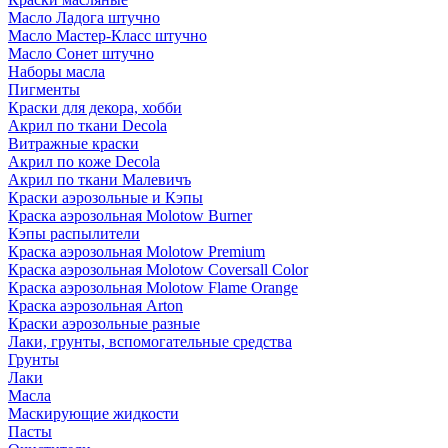
Масло Ладога штучно
Масло Мастер-Класс штучно
Масло Сонет штучно
Наборы масла
Пигменты
Краски для декора, хобби
Акрил по ткани Decola
Витражные краски
Акрил по коже Decola
Акрил по ткани Малевичъ
Краски аэрозольные и Кэпы
Краска аэрозольная Molotow Burner
Кэпы распылители
Краска аэрозольная Molotow Premium
Краска аэрозольная Molotow Coversall Color
Краска аэрозольная Molotow Flame Orange
Краска аэрозольная Arton
Краски аэрозольные разные
Лаки, грунты, вспомогательные средства
Грунты
Лаки
Масла
Маскирующие жидкости
Пасты