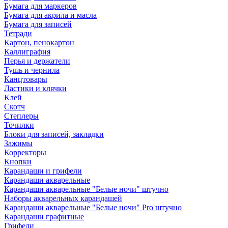
Бумага для маркеров
Бумага для акрила и масла
Бумага для записей
Тетради
Картон, пенокартон
Каллиграфия
Перья и держатели
Тушь и чернила
Канцтовары
Ластики и клячки
Клей
Скотч
Степлеры
Точилки
Блоки для записей, закладки
Зажимы
Корректоры
Кнопки
Карандаши и грифели
Карандаши акварельные
Карандаши акварельные "Белые ночи" штучно
Наборы акварельных карандашей
Карандаши акварельные "Белые ночи" Pro штучно
Карандаши графитные
Грифели