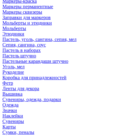
Маркеры-краска
Маркеры перманентные
Маркеры сквизеры
Заправки для маркеров
Мольберты и этюдники
Мольберты
Этюдники
Пастель, уголь, сангина, сепия, мел
Сепия, сангина, соус
Пастель в наборах
Пастель штучно
Пастельные карандаши штучно
Уголь, мел
Рукоделие
Коробка для принадлежностей
Фетр
Ленты для декора
Вышивка
Сувениры, одежда, подарки
Одежда
Значки
Наклейки
Сувениры
Карты
Сумки, пеналы