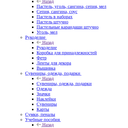
Назад
Пастель, уголь, сангина, сепия, мел
Сепия, сангина, соус
Пастель в наборах
Пастель штучно
Пастельные карандаши штучно
Уголь, мел
Рукоделие
Назад
Рукоделие
Коробка для принадлежностей
Фетр
Ленты для декора
Вышивка
Сувениры, одежда, подарки
Назад
Сувениры, одежда, подарки
Одежда
Значки
Наклейки
Сувениры
Карты
Сумки, пеналы
Учебные пособия
Назад