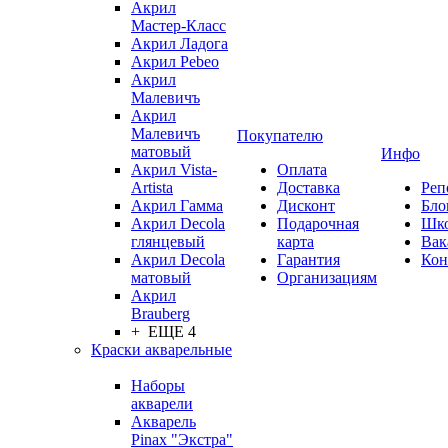
Акрил
Мастер-Класс
Акрил Ладога
Акрил Pebeo
Акрил
Малевичъ
Акрил
Малевичъ
Покупателю
матовый
Инфо
Акрил Vista-
Оплата
Artista
Доставка
Реп
Акрил Гамма
Дисконт
Бло
Акрил Decola
Подарочная
Шк
глянцевый
карта
Вак
Акрил Decola
Гарантия
Кон
матовый
Организациям
Акрил
Brauberg
+ ЕЩЕ 4
Краски акварельные
Наборы
акварели
Акварель
Pinax "Экстра"