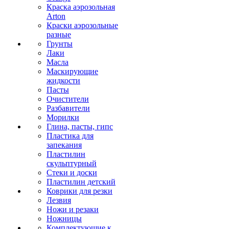
Краска аэрозольная
Arton
Краски аэрозольные
разные
Грунты
Лаки
Масла
Маскирующие
жидкости
Пасты
Очистители
Разбавители
Морилки
Глина, пасты, гипс
Пластика для
запекания
Пластилин
скульптурный
Стеки и доски
Пластилин детский
Коврики для резки
Лезвия
Ножи и резаки
Ножницы
Комплектующие к