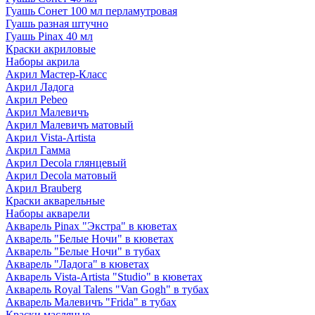
Гуашь Сонет 100 мл перламутровая
Гуашь разная штучно
Гуашь Pinax 40 мл
Краски акриловые
Наборы акрила
Акрил Мастер-Класс
Акрил Ладога
Акрил Pebeo
Акрил Малевичъ
Акрил Малевичъ матовый
Акрил Vista-Artista
Акрил Гамма
Акрил Decola глянцевый
Акрил Decola матовый
Акрил Brauberg
Краски акварельные
Наборы акварели
Акварель Pinax "Экстра" в кюветах
Акварель "Белые Ночи" в кюветах
Акварель "Белые Ночи" в тубах
Акварель "Ладога" в кюветах
Акварель Vista-Artista "Studio" в кюветах
Акварель Royal Talens "Van Gogh" в тубах
Акварель Малевичъ "Frida" в тубах
Краски масляные