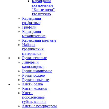
Карандаши
акварельные
"Белые ночи"
Pro штучно
Карандаши
графитные
Грифели
Карандаши
механические
Карандаши цветные
Наборы
графических
материалов
Ручки гелевые
Линеры и
капиллярные
Ручки шариковые
Ручки роллер
Ручки перьевые
Кисти белка
Кисти колонок
Кисти
поролоновые,
губки, валики
Кисти с резервуаром