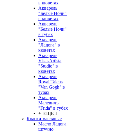
в кюветах
Акварель
"Белые Ночи"
в кюветах
Акварель
"Белые Ночи"
в тубах
Акварель
"Ладога" в
кюветах
Акварель
Vista-Artista
"Studio" в
кюветах
Акварель
Royal Talens
"Van Gogh" в
тубах
Акварель
Малевичъ
"Frida" в тубах
+ ЕЩЕ 1
Краски масляные
Масло Ладога
штучно