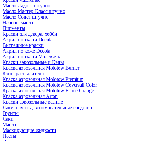
Масло Ладога штучно
Масло Мастер-Класс штучно
Масло Сонет штучно
Наборы масла
Пигменты
Краски для декора, хобби
Акрил по ткани Decola
Витражные краски
Акрил по коже Decola
Акрил по ткани Малевичъ
Краски аэрозольные и Кэпы
Краска аэрозольная Molotow Burner
Кэпы распылители
Краска аэрозольная Molotow Premium
Краска аэрозольная Molotow Coversall Color
Краска аэрозольная Molotow Flame Orange
Краска аэрозольная Arton
Краски аэрозольные разные
Лаки, грунты, вспомогательные средства
Грунты
Лаки
Масла
Маскирующие жидкости
Пасты