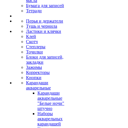
масла
Бумага для записей
Тетради
Перья и держатели
Тушь и чернила
Ластики и клячки
Клей
Скотч
Степлеры
Точилки
Блоки для записей,
закладки
Зажимы
Корректоры
Кнопки
Карандаши
акварельные
Карандаши
акварельные
"Белые ночи"
штучно
Наборы
акварельных
карандашей