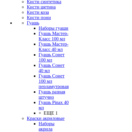
Кисти синтетика
Кисти щетина
Кисти коза
Кисти пони
Гуашь
Наборы гуаши
Гуашь Мастер-
Класс 100 мл
Гуашь Мастер-
Класс 40 мл
Гуашь Сонет
100 мл
Гуашь Сонет
40 мл
Гуашь Сонет
100 мл
перламутровая
Гуашь разная
штучно
Гуашь Pinax 40
мл
+ ЕЩЕ 1
Краски акриловые
Наборы
акрила