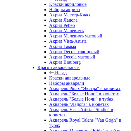
Краски акриловые
Наборы акрила
Акрил Мастер-Класс
Акрил Ладога
Акрил Pebeo
Акрил Малевичъ
Акрил Малевичъ матовый
Акрил Vista-Artista
Акрил Гамма
Акрил Decola глянцевый
Акрил Decola матовый
Акрил Brauberg
Краски акварельные
Назад
Краски акварельные
Наборы акварели
Акварель Pinax "Экстра" в кюветах
Акварель "Белые Ночи" в кюветах
Акварель "Белые Ночи" в тубах
Акварель "Ладога" в кюветах
Акварель Vista-Artista "Studio" в
кюветах
Акварель Royal Talens "Van Gogh" в
тубах
Акварель Малевичъ "Frida" в тубах