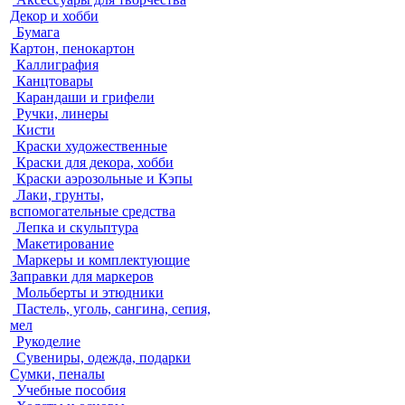
Декор и хобби
Бумага
Картон, пенокартон
Каллиграфия
Канцтовары
Карандаши и грифели
Ручки, линеры
Кисти
Краски художественные
Краски для декора, хобби
Краски аэрозольные и Кэпы
Лаки, грунты,
вспомогательные средства
Лепка и скульптура
Макетирование
Маркеры и комплектующие
Заправки для маркеров
Мольберты и этюдники
Пастель, уголь, сангина, сепия,
мел
Рукоделие
Сувениры, одежда, подарки
Сумки, пеналы
Учебные пособия