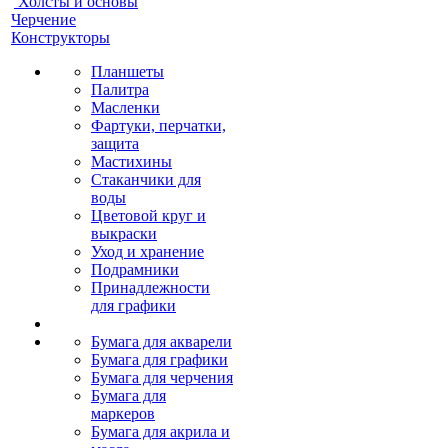
Холсты и основы
Черчение
Конструкторы
Планшеты
Палитра
Масленки
Фартуки, перчатки,
защита
Мастихины
Стаканчики для
воды
Цветовой круг и
выкраски
Уход и хранение
Подрамники
Принадлежности
для графики
Бумага для акварели
Бумага для графики
Бумага для черчения
Бумага для
маркеров
Бумага для акрила и