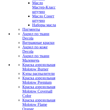
Масло
Мастер-Класс
штучно
Масло Сонет
штучно
Наборы масла
Пигменты
Акрил по ткани
Decola
Витражные краски
Акрил по коже
Decola
Акрил по ткани
Малевичъ
Краска аэрозольная
Molotow Burner
Кэпы распылители
Краска аэрозольная
Molotow Premium
Краска аэрозольная
Molotow Coversall
Color
Краска аэрозольная
Molotow Flame
Orange