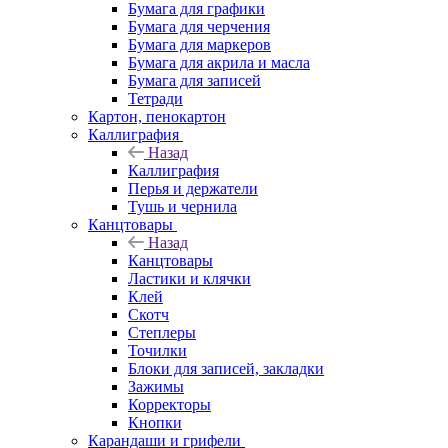
Бумага для графики
Бумага для черчения
Бумага для маркеров
Бумага для акрила и масла
Бумага для записей
Тетради
Картон, пенокартон
Каллиграфия
Назад
Каллиграфия
Перья и держатели
Тушь и чернила
Канцтовары
Назад
Канцтовары
Ластики и клячки
Клей
Скотч
Степлеры
Точилки
Блоки для записей, закладки
Зажимы
Корректоры
Кнопки
Карандаши и грифели