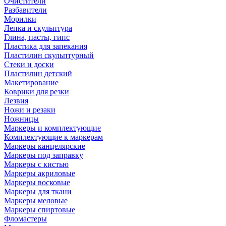
Очистители
Разбавители
Морилки
Лепка и скульптура
Глина, пасты, гипс
Пластика для запекания
Пластилин скульптурный
Стеки и доски
Пластилин детский
Макетирование
Коврики для резки
Лезвия
Ножи и резаки
Ножницы
Маркеры и комплектующие
Комплектующие к маркерам
Маркеры канцелярские
Маркеры под заправку
Маркеры с кистью
Маркеры акриловые
Маркеры восковые
Маркеры для ткани
Маркеры меловые
Маркеры спиртовые
Фломастеры