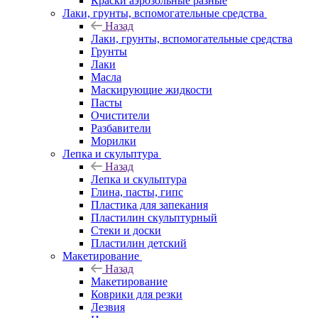
Краски аэрозольные разные
Лаки, грунты, вспомогательные средства
Назад
Лаки, грунты, вспомогательные средства
Грунты
Лаки
Масла
Маскирующие жидкости
Пасты
Очистители
Разбавители
Морилки
Лепка и скульптура
Назад
Лепка и скульптура
Глина, пасты, гипс
Пластика для запекания
Пластилин скульптурный
Стеки и доски
Пластилин детский
Макетирование
Назад
Макетирование
Коврики для резки
Лезвия