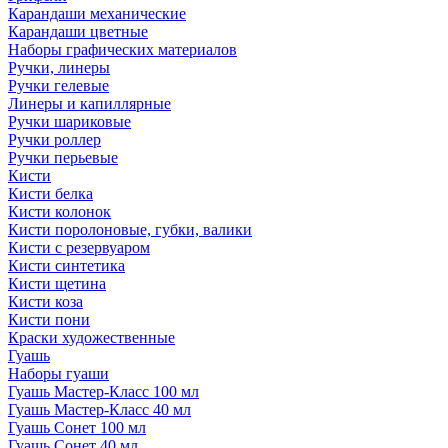
Карандаши механические
Карандаши цветные
Наборы графических материалов
Ручки, линеры
Ручки гелевые
Линеры и капиллярные
Ручки шариковые
Ручки роллер
Ручки перьевые
Кисти
Кисти белка
Кисти колонок
Кисти поролоновые, губки, валики
Кисти с резервуаром
Кисти синтетика
Кисти щетина
Кисти коза
Кисти пони
Краски художественные
Гуашь
Наборы гуаши
Гуашь Мастер-Класс 100 мл
Гуашь Мастер-Класс 40 мл
Гуашь Сонет 100 мл
Гуашь Сонет 40 мл