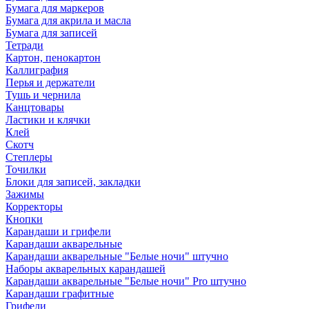
Бумага для маркеров
Бумага для акрила и масла
Бумага для записей
Тетради
Картон, пенокартон
Каллиграфия
Перья и держатели
Тушь и чернила
Канцтовары
Ластики и клячки
Клей
Скотч
Степлеры
Точилки
Блоки для записей, закладки
Зажимы
Корректоры
Кнопки
Карандаши и грифели
Карандаши акварельные
Карандаши акварельные "Белые ночи" штучно
Наборы акварельных карандашей
Карандаши акварельные "Белые ночи" Pro штучно
Карандаши графитные
Грифели