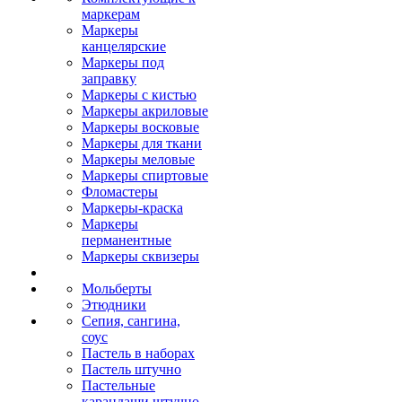
маркерам
Маркеры
канцелярские
Маркеры под
заправку
Маркеры с кистью
Маркеры акриловые
Маркеры восковые
Маркеры для ткани
Маркеры меловые
Маркеры спиртовые
Фломастеры
Маркеры-краска
Маркеры
перманентные
Маркеры сквизеры
Мольберты
Этюдники
Сепия, сангина,
соус
Пастель в наборах
Пастель штучно
Пастельные
карандаши штучно