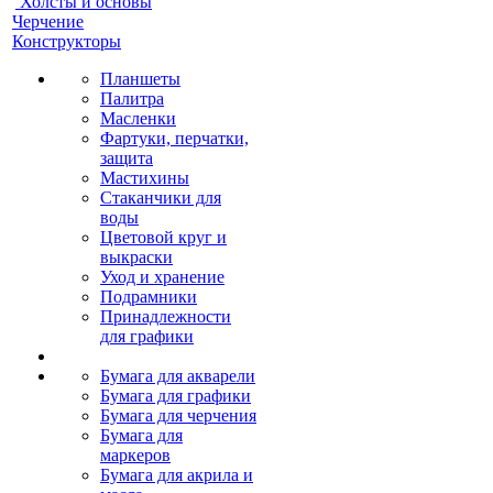
Холсты и основы
Черчение
Конструкторы
Планшеты
Палитра
Масленки
Фартуки, перчатки,
защита
Мастихины
Стаканчики для
воды
Цветовой круг и
выкраски
Уход и хранение
Подрамники
Принадлежности
для графики
Бумага для акварели
Бумага для графики
Бумага для черчения
Бумага для
маркеров
Бумага для акрила и