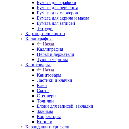
Бумага для графики
Бумага для черчения
Бумага для маркеров
Бумага для акрила и масла
Бумага для записей
Тетради
Картон, пенокартон
Каллиграфия
Назад
Каллиграфия
Перья и держатели
Тушь и чернила
Канцтовары
Назад
Канцтовары
Ластики и клячки
Клей
Скотч
Степлеры
Точилки
Блоки для записей, закладки
Зажимы
Корректоры
Кнопки
Карандаши и грифели