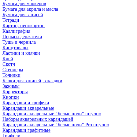
Бумага для маркеров
Бумага для акрила и масла
Бумага для записей
Тетради
Картон, пенокартон
Каллиграфия
Перья и держатели
Тушь и чернила
Канцтовары
Ластики и клячки
Клей
Скотч
Степлеры
Точилки
Блоки для записей, закладки
Зажимы
Корректоры
Кнопки
Карандаши и грифели
Карандаши акварельные
Карандаши акварельные "Белые ночи" штучно
Наборы акварельных карандашей
Карандаши акварельные "Белые ночи" Pro штучно
Карандаши графитные
Грифели