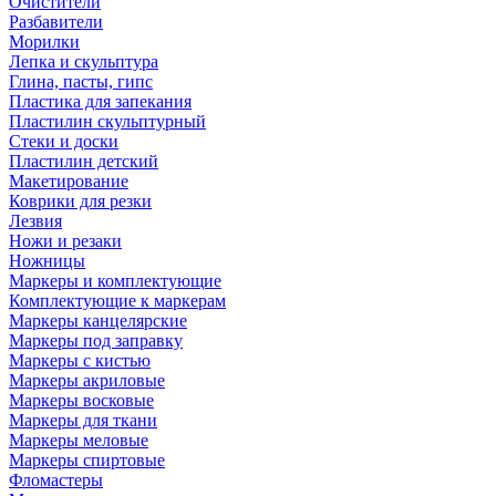
Очистители
Разбавители
Морилки
Лепка и скульптура
Глина, пасты, гипс
Пластика для запекания
Пластилин скульптурный
Стеки и доски
Пластилин детский
Макетирование
Коврики для резки
Лезвия
Ножи и резаки
Ножницы
Маркеры и комплектующие
Комплектующие к маркерам
Маркеры канцелярские
Маркеры под заправку
Маркеры с кистью
Маркеры акриловые
Маркеры восковые
Маркеры для ткани
Маркеры меловые
Маркеры спиртовые
Фломастеры