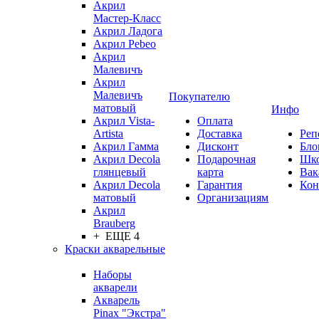
Акрил
Мастер-Класс
Акрил Ладога
Акрил Pebeo
Акрил
Малевичъ
Акрил
Малевичъ
Покупателю
матовый
Инфо
Акрил Vista-
Оплата
Artista
Доставка
Реп
Акрил Гамма
Дисконт
Бло
Акрил Decola
Подарочная
Шк
глянцевый
карта
Вак
Акрил Decola
Гарантия
Кон
матовый
Организациям
Акрил
Brauberg
+ ЕЩЕ 4
Краски акварельные
Наборы
акварели
Акварель
Pinax "Экстра"