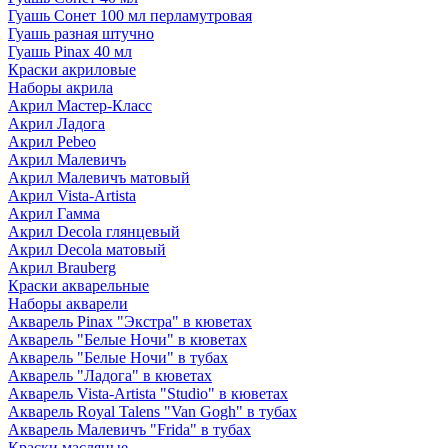
Гуашь Сонет 100 мл перламутровая
Гуашь разная штучно
Гуашь Pinax 40 мл
Краски акриловые
Наборы акрила
Акрил Мастер-Класс
Акрил Ладога
Акрил Pebeo
Акрил Малевичъ
Акрил Малевичъ матовый
Акрил Vista-Artista
Акрил Гамма
Акрил Decola глянцевый
Акрил Decola матовый
Акрил Brauberg
Краски акварельные
Наборы акварели
Акварель Pinax "Экстра" в кюветах
Акварель "Белые Ночи" в кюветах
Акварель "Белые Ночи" в тубах
Акварель "Ладога" в кюветах
Акварель Vista-Artista "Studio" в кюветах
Акварель Royal Talens "Van Gogh" в тубах
Акварель Малевичъ "Frida" в тубах
Краски масляные