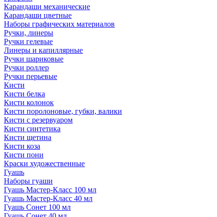
Карандаши механические
Карандаши цветные
Наборы графических материалов
Ручки, линеры
Ручки гелевые
Линеры и капиллярные
Ручки шариковые
Ручки роллер
Ручки перьевые
Кисти
Кисти белка
Кисти колонок
Кисти поролоновые, губки, валики
Кисти с резервуаром
Кисти синтетика
Кисти щетина
Кисти коза
Кисти пони
Краски художественные
Гуашь
Наборы гуаши
Гуашь Мастер-Класс 100 мл
Гуашь Мастер-Класс 40 мл
Гуашь Сонет 100 мл
Гуашь Сонет 40 мл