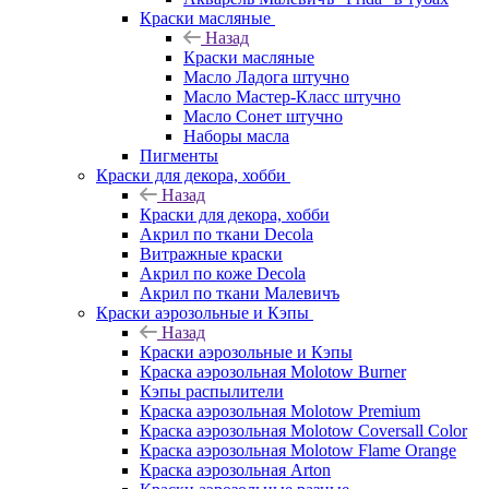
Краски масляные
Назад
Краски масляные
Масло Ладога штучно
Масло Мастер-Класс штучно
Масло Сонет штучно
Наборы масла
Пигменты
Краски для декора, хобби
Назад
Краски для декора, хобби
Акрил по ткани Decola
Витражные краски
Акрил по коже Decola
Акрил по ткани Малевичъ
Краски аэрозольные и Кэпы
Назад
Краски аэрозольные и Кэпы
Краска аэрозольная Molotow Burner
Кэпы распылители
Краска аэрозольная Molotow Premium
Краска аэрозольная Molotow Coversall Color
Краска аэрозольная Molotow Flame Orange
Краска аэрозольная Arton