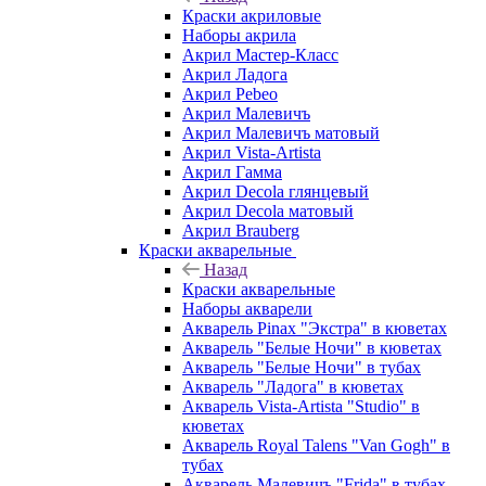
Краски акриловые
Наборы акрила
Акрил Мастер-Класс
Акрил Ладога
Акрил Pebeo
Акрил Малевичъ
Акрил Малевичъ матовый
Акрил Vista-Artista
Акрил Гамма
Акрил Decola глянцевый
Акрил Decola матовый
Акрил Brauberg
Краски акварельные
Назад
Краски акварельные
Наборы акварели
Акварель Pinax "Экстра" в кюветах
Акварель "Белые Ночи" в кюветах
Акварель "Белые Ночи" в тубах
Акварель "Ладога" в кюветах
Акварель Vista-Artista "Studio" в
кюветах
Акварель Royal Talens "Van Gogh" в
тубах
Акварель Малевичъ "Frida" в тубах