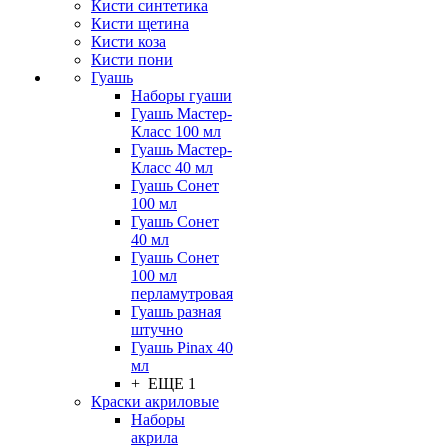
Кисти синтетика
Кисти щетина
Кисти коза
Кисти пони
Гуашь
Наборы гуаши
Гуашь Мастер-
Класс 100 мл
Гуашь Мастер-
Класс 40 мл
Гуашь Сонет
100 мл
Гуашь Сонет
40 мл
Гуашь Сонет
100 мл
перламутровая
Гуашь разная
штучно
Гуашь Pinax 40
мл
+ ЕЩЕ 1
Краски акриловые
Наборы
акрила