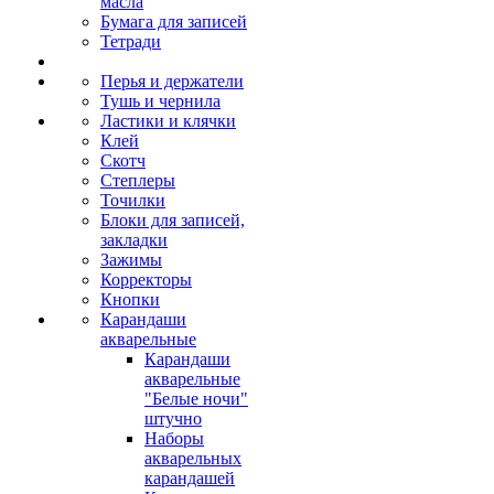
масла
Бумага для записей
Тетради
Перья и держатели
Тушь и чернила
Ластики и клячки
Клей
Скотч
Степлеры
Точилки
Блоки для записей,
закладки
Зажимы
Корректоры
Кнопки
Карандаши
акварельные
Карандаши
акварельные
"Белые ночи"
штучно
Наборы
акварельных
карандашей