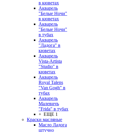
в кюветах
Акварель
"Белые Ночи"
в кюветах
Акварель
"Белые Ночи"
в тубах
Акварель
"Ладога" в
кюветах
Акварель
Vista-Artista
"Studio" в
кюветах
Акварель
Royal Talens
"Van Gogh" в
тубах
Акварель
Малевичъ
"Frida" в тубах
+ ЕЩЕ 1
Краски масляные
Масло Ладога
штучно