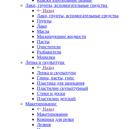
Краски аэрозольные разные
Лаки, грунты, вспомогательные средства
Назад
Лаки, грунты, вспомогательные средства
Грунты
Лаки
Масла
Маскирующие жидкости
Пасты
Очистители
Разбавители
Морилки
Лепка и скульптура
Назад
Лепка и скульптура
Глина, пасты, гипс
Пластика для запекания
Пластилин скульптурный
Стеки и доски
Пластилин детский
Макетирование
Назад
Макетирование
Коврики для резки
Лезвия