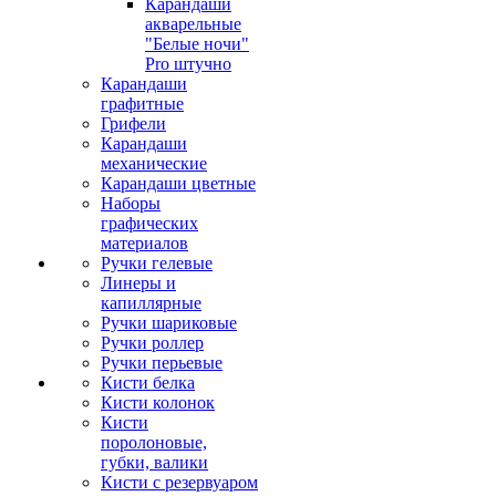
Карандаши
акварельные
"Белые ночи"
Pro штучно
Карандаши
графитные
Грифели
Карандаши
механические
Карандаши цветные
Наборы
графических
материалов
Ручки гелевые
Линеры и
капиллярные
Ручки шариковые
Ручки роллер
Ручки перьевые
Кисти белка
Кисти колонок
Кисти
поролоновые,
губки, валики
Кисти с резервуаром