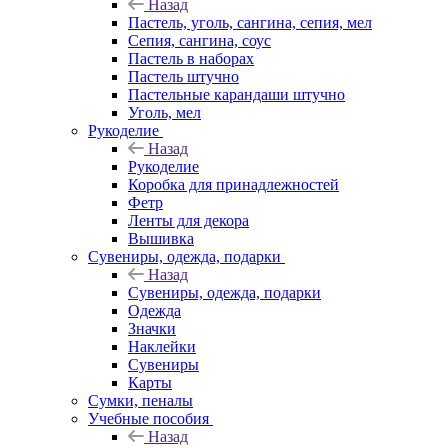
Назад
Пастель, уголь, сангина, сепия, мел
Сепия, сангина, соус
Пастель в наборах
Пастель штучно
Пастельные карандаши штучно
Уголь, мел
Рукоделие
Назад
Рукоделие
Коробка для принадлежностей
Фетр
Ленты для декора
Вышивка
Сувениры, одежда, подарки
Назад
Сувениры, одежда, подарки
Одежда
Значки
Наклейки
Сувениры
Карты
Сумки, пеналы
Учебные пособия
Назад