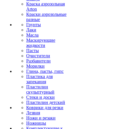
Краска аэрозольная
Arton
Краски аэрозольные
разные
Грунты
Лаки
Масла
Маскирующие
жидкости
Пасты
Очистители
Разбавители
Морилки
Глина, пасты, гипс
Пластика для
запекания
Пластилин
скульптурный
Стеки и доски
Пластилин детский
Коврики для резки
Лезвия
Ножи и резаки
Ножницы
Комплектующие к