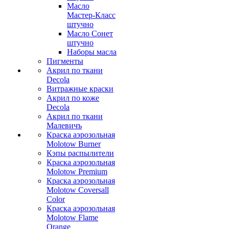
Масло
Мастер-Класс
штучно
Масло Сонет
штучно
Наборы масла
Пигменты
Акрил по ткани
Decola
Витражные краски
Акрил по коже
Decola
Акрил по ткани
Малевичъ
Краска аэрозольная
Molotow Burner
Кэпы распылители
Краска аэрозольная
Molotow Premium
Краска аэрозольная
Molotow Coversall
Color
Краска аэрозольная
Molotow Flame
Orange