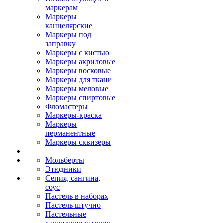
маркерам
Маркеры
канцелярские
Маркеры под
заправку
Маркеры с кистью
Маркеры акриловые
Маркеры восковые
Маркеры для ткани
Маркеры меловые
Маркеры спиртовые
Фломастеры
Маркеры-краска
Маркеры
перманентные
Маркеры сквизеры
Мольберты
Этюдники
Сепия, сангина,
соус
Пастель в наборах
Пастель штучно
Пастельные
карандаши штучно