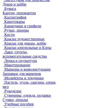
Декор и хобби
Бумага
Картон, пенокартон
Каллиграфия
Канцтовары
Карандаши и грифели
Ручки, линеры
Кисти
Краски художественные
Краски для декора, хобби
Краски аэрозольные и Кэпы
Лаки, грунты,
вспомогательные средства
Лепка и скульптура
Макетирование
Маркеры и комплектующие
Заправки для маркеров
Мольберты и этюдники
Пастель, уголь, сангина, сепия,
мел
Рукоделие
Сувениры, одежда, подарки
Сумки, пеналы
Учебные пособия