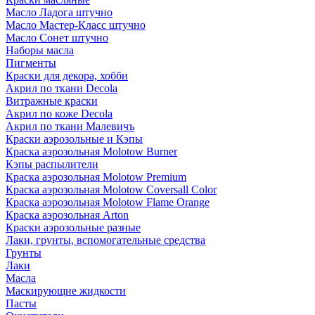
Масло Ладога штучно
Масло Мастер-Класс штучно
Масло Сонет штучно
Наборы масла
Пигменты
Краски для декора, хобби
Акрил по ткани Decola
Витражные краски
Акрил по коже Decola
Акрил по ткани Малевичъ
Краски аэрозольные и Кэпы
Краска аэрозольная Molotow Burner
Кэпы распылители
Краска аэрозольная Molotow Premium
Краска аэрозольная Molotow Coversall Color
Краска аэрозольная Molotow Flame Orange
Краска аэрозольная Arton
Краски аэрозольные разные
Лаки, грунты, вспомогательные средства
Грунты
Лаки
Масла
Маскирующие жидкости
Пасты