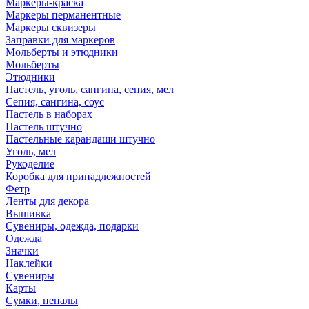
Маркеры-краска
Маркеры перманентные
Маркеры сквизеры
Заправки для маркеров
Мольберты и этюдники
Мольберты
Этюдники
Пастель, уголь, сангина, сепия, мел
Сепия, сангина, соус
Пастель в наборах
Пастель штучно
Пастельные карандаши штучно
Уголь, мел
Рукоделие
Коробка для принадлежностей
Фетр
Ленты для декора
Вышивка
Сувениры, одежда, подарки
Одежда
Значки
Наклейки
Сувениры
Карты
Сумки, пеналы