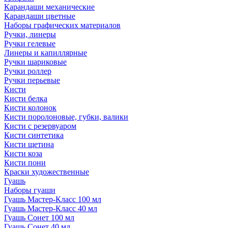
Карандаши механические
Карандаши цветные
Наборы графических материалов
Ручки, линеры
Ручки гелевые
Линеры и капиллярные
Ручки шариковые
Ручки роллер
Ручки перьевые
Кисти
Кисти белка
Кисти колонок
Кисти поролоновые, губки, валики
Кисти с резервуаром
Кисти синтетика
Кисти щетина
Кисти коза
Кисти пони
Краски художественные
Гуашь
Наборы гуаши
Гуашь Мастер-Класс 100 мл
Гуашь Мастер-Класс 40 мл
Гуашь Сонет 100 мл
Гуашь Сонет 40 мл