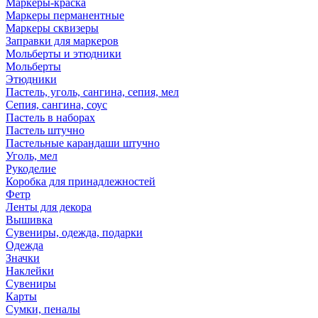
Маркеры-краска
Маркеры перманентные
Маркеры сквизеры
Заправки для маркеров
Мольберты и этюдники
Мольберты
Этюдники
Пастель, уголь, сангина, сепия, мел
Сепия, сангина, соус
Пастель в наборах
Пастель штучно
Пастельные карандаши штучно
Уголь, мел
Рукоделие
Коробка для принадлежностей
Фетр
Ленты для декора
Вышивка
Сувениры, одежда, подарки
Одежда
Значки
Наклейки
Сувениры
Карты
Сумки, пеналы