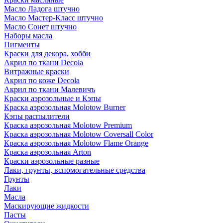
Масло Ладога штучно
Масло Мастер-Класс штучно
Масло Сонет штучно
Наборы масла
Пигменты
Краски для декора, хобби
Акрил по ткани Decola
Витражные краски
Акрил по коже Decola
Акрил по ткани Малевичъ
Краски аэрозольные и Кэпы
Краска аэрозольная Molotow Burner
Кэпы распылители
Краска аэрозольная Molotow Premium
Краска аэрозольная Molotow Coversall Color
Краска аэрозольная Molotow Flame Orange
Краска аэрозольная Arton
Краски аэрозольные разные
Лаки, грунты, вспомогательные средства
Грунты
Лаки
Масла
Маскирующие жидкости
Пасты