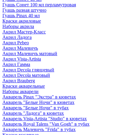
Гуашь Сонет 100 мл перламутровая
Гуашь разная штучно
Гуашь Pinax 40 мл
Краски акриловые
Наборы акрила
Акрил Мастер-Класс
Акрил Ладога
Акрил Pebeo
Акрил Малевичъ
Акрил Малевичъ матовый
Акрил Vista-Artista
Акрил Гамма
Акрил Decola глянцевый
Акрил Decola матовый
Акрил Brauberg
Краски акварельные
Наборы акварели
Акварель Pinax "Экстра" в кюветах
Акварель "Белые Ночи" в кюветах
Акварель "Белые Ночи" в тубах
Акварель "Ладога" в кюветах
Акварель Vista-Artista "Studio" в кюветах
Акварель Royal Talens "Van Gogh" в тубах
Акварель Малевичъ "Frida" в тубах
Краски масляные