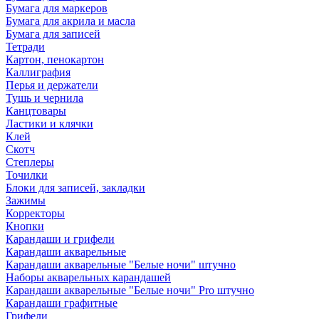
Бумага для маркеров
Бумага для акрила и масла
Бумага для записей
Тетради
Картон, пенокартон
Каллиграфия
Перья и держатели
Тушь и чернила
Канцтовары
Ластики и клячки
Клей
Скотч
Степлеры
Точилки
Блоки для записей, закладки
Зажимы
Корректоры
Кнопки
Карандаши и грифели
Карандаши акварельные
Карандаши акварельные "Белые ночи" штучно
Наборы акварельных карандашей
Карандаши акварельные "Белые ночи" Pro штучно
Карандаши графитные
Грифели