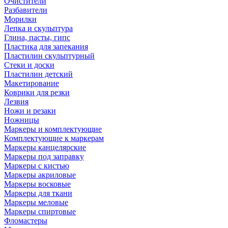
Очистители
Разбавители
Морилки
Лепка и скульптура
Глина, пасты, гипс
Пластика для запекания
Пластилин скульптурный
Стеки и доски
Пластилин детский
Макетирование
Коврики для резки
Лезвия
Ножи и резаки
Ножницы
Маркеры и комплектующие
Комплектующие к маркерам
Маркеры канцелярские
Маркеры под заправку
Маркеры с кистью
Маркеры акриловые
Маркеры восковые
Маркеры для ткани
Маркеры меловые
Маркеры спиртовые
Фломастеры