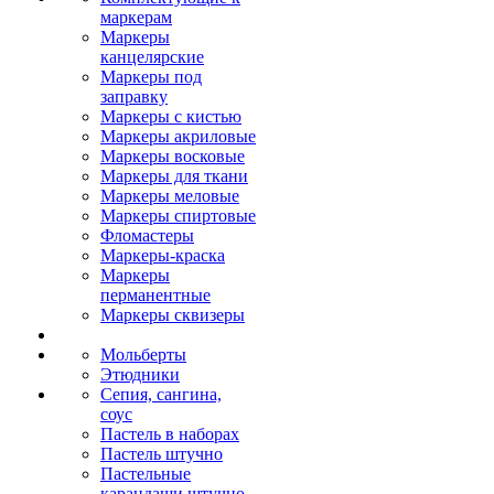
маркерам
Маркеры
канцелярские
Маркеры под
заправку
Маркеры с кистью
Маркеры акриловые
Маркеры восковые
Маркеры для ткани
Маркеры меловые
Маркеры спиртовые
Фломастеры
Маркеры-краска
Маркеры
перманентные
Маркеры сквизеры
Мольберты
Этюдники
Сепия, сангина,
соус
Пастель в наборах
Пастель штучно
Пастельные
карандаши штучно