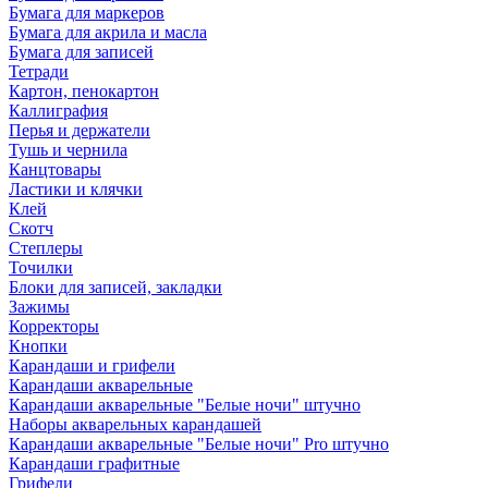
Бумага для маркеров
Бумага для акрила и масла
Бумага для записей
Тетради
Картон, пенокартон
Каллиграфия
Перья и держатели
Тушь и чернила
Канцтовары
Ластики и клячки
Клей
Скотч
Степлеры
Точилки
Блоки для записей, закладки
Зажимы
Корректоры
Кнопки
Карандаши и грифели
Карандаши акварельные
Карандаши акварельные "Белые ночи" штучно
Наборы акварельных карандашей
Карандаши акварельные "Белые ночи" Pro штучно
Карандаши графитные
Грифели