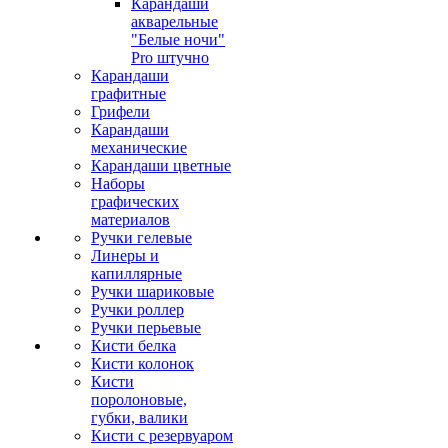
Карандаши
акварельные
"Белые ночи"
Pro штучно
Карандаши
графитные
Грифели
Карандаши
механические
Карандаши цветные
Наборы
графических
материалов
Ручки гелевые
Линеры и
капиллярные
Ручки шариковые
Ручки роллер
Ручки перьевые
Кисти белка
Кисти колонок
Кисти
поролоновые,
губки, валики
Кисти с резервуаром