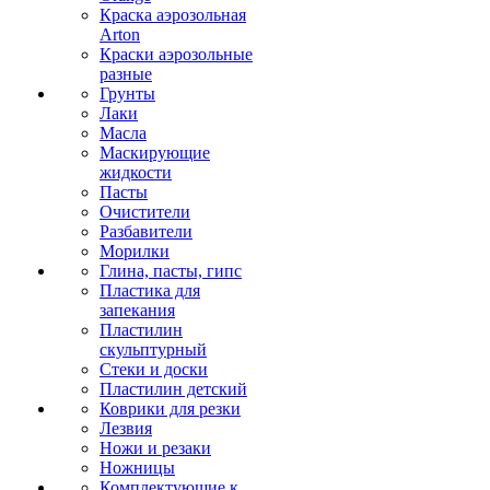
Краска аэрозольная
Arton
Краски аэрозольные
разные
Грунты
Лаки
Масла
Маскирующие
жидкости
Пасты
Очистители
Разбавители
Морилки
Глина, пасты, гипс
Пластика для
запекания
Пластилин
скульптурный
Стеки и доски
Пластилин детский
Коврики для резки
Лезвия
Ножи и резаки
Ножницы
Комплектующие к