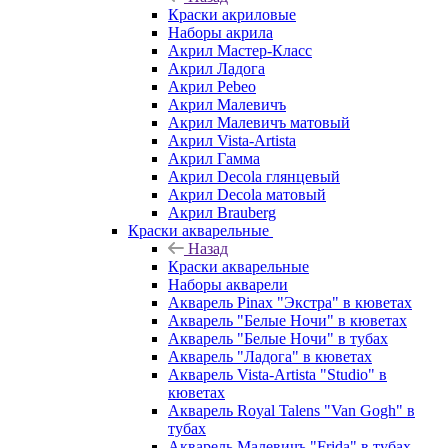
Краски акриловые
Наборы акрила
Акрил Мастер-Класс
Акрил Ладога
Акрил Pebeo
Акрил Малевичъ
Акрил Малевичъ матовый
Акрил Vista-Artista
Акрил Гамма
Акрил Decola глянцевый
Акрил Decola матовый
Акрил Brauberg
Краски акварельные
Назад
Краски акварельные
Наборы акварели
Акварель Pinax "Экстра" в кюветах
Акварель "Белые Ночи" в кюветах
Акварель "Белые Ночи" в тубах
Акварель "Ладога" в кюветах
Акварель Vista-Artista "Studio" в
кюветах
Акварель Royal Talens "Van Gogh" в
тубах
Акварель Малевичъ "Frida" в тубах