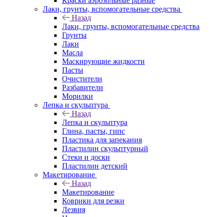
Краски аэрозольные разные
Лаки, грунты, вспомогательные средства
Назад
Лаки, грунты, вспомогательные средства
Грунты
Лаки
Масла
Маскирующие жидкости
Пасты
Очистители
Разбавители
Морилки
Лепка и скульптура
Назад
Лепка и скульптура
Глина, пасты, гипс
Пластика для запекания
Пластилин скульптурный
Стеки и доски
Пластилин детский
Макетирование
Назад
Макетирование
Коврики для резки
Лезвия