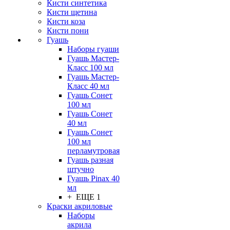
Кисти синтетика
Кисти щетина
Кисти коза
Кисти пони
Гуашь
Наборы гуаши
Гуашь Мастер-
Класс 100 мл
Гуашь Мастер-
Класс 40 мл
Гуашь Сонет
100 мл
Гуашь Сонет
40 мл
Гуашь Сонет
100 мл
перламутровая
Гуашь разная
штучно
Гуашь Pinax 40
мл
+ ЕЩЕ 1
Краски акриловые
Наборы
акрила