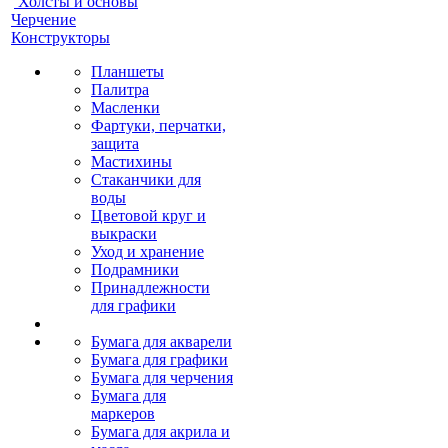
Холсты и основы
Черчение
Конструкторы
Планшеты
Палитра
Масленки
Фартуки, перчатки,
защита
Мастихины
Стаканчики для
воды
Цветовой круг и
выкраски
Уход и хранение
Подрамники
Принадлежности
для графики
Бумага для акварели
Бумага для графики
Бумага для черчения
Бумага для
маркеров
Бумага для акрила и