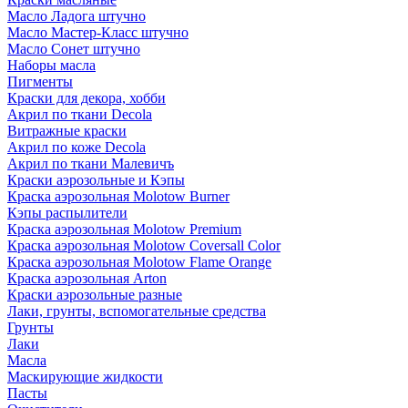
Масло Ладога штучно
Масло Мастер-Класс штучно
Масло Сонет штучно
Наборы масла
Пигменты
Краски для декора, хобби
Акрил по ткани Decola
Витражные краски
Акрил по коже Decola
Акрил по ткани Малевичъ
Краски аэрозольные и Кэпы
Краска аэрозольная Molotow Burner
Кэпы распылители
Краска аэрозольная Molotow Premium
Краска аэрозольная Molotow Coversall Color
Краска аэрозольная Molotow Flame Orange
Краска аэрозольная Arton
Краски аэрозольные разные
Лаки, грунты, вспомогательные средства
Грунты
Лаки
Масла
Маскирующие жидкости
Пасты