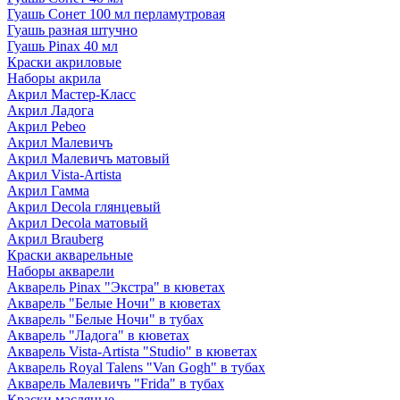
Гуашь Сонет 100 мл перламутровая
Гуашь разная штучно
Гуашь Pinax 40 мл
Краски акриловые
Наборы акрила
Акрил Мастер-Класс
Акрил Ладога
Акрил Pebeo
Акрил Малевичъ
Акрил Малевичъ матовый
Акрил Vista-Artista
Акрил Гамма
Акрил Decola глянцевый
Акрил Decola матовый
Акрил Brauberg
Краски акварельные
Наборы акварели
Акварель Pinax "Экстра" в кюветах
Акварель "Белые Ночи" в кюветах
Акварель "Белые Ночи" в тубах
Акварель "Ладога" в кюветах
Акварель Vista-Artista "Studio" в кюветах
Акварель Royal Talens "Van Gogh" в тубах
Акварель Малевичъ "Frida" в тубах
Краски масляные