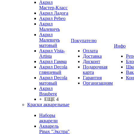
Акрил
Мастер-Класс
Акрил Ладога
Акрил Pebeo
Акрил
Малевичъ
Акрил
Малевичъ
Покупателю
матовый
Инфо
Акрил Vista-
Оплата
Artista
Доставка
Реп
Акрил Гамма
Дисконт
Бло
Акрил Decola
Подарочная
Шк
глянцевый
карта
Вак
Акрил Decola
Гарантия
Кон
матовый
Организациям
Акрил
Brauberg
+ ЕЩЕ 4
Краски акварельные
Наборы
акварели
Акварель
Pinax "Экстра"