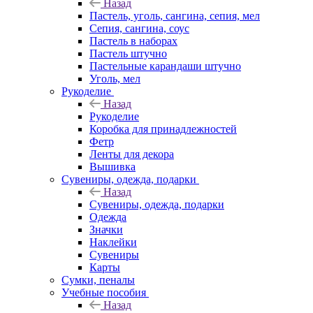
Назад
Пастель, уголь, сангина, сепия, мел
Сепия, сангина, соус
Пастель в наборах
Пастель штучно
Пастельные карандаши штучно
Уголь, мел
Рукоделие
Назад
Рукоделие
Коробка для принадлежностей
Фетр
Ленты для декора
Вышивка
Сувениры, одежда, подарки
Назад
Сувениры, одежда, подарки
Одежда
Значки
Наклейки
Сувениры
Карты
Сумки, пеналы
Учебные пособия
Назад