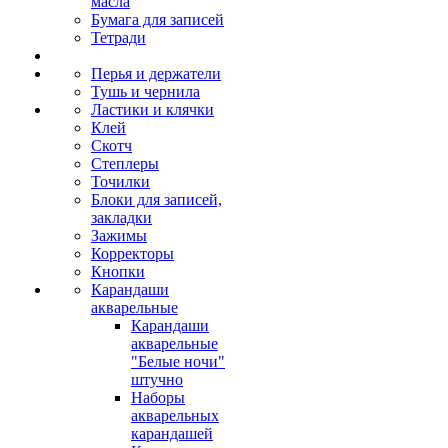
масла
Бумага для записей
Тетради
Перья и держатели
Тушь и чернила
Ластики и клячки
Клей
Скотч
Степлеры
Точилки
Блоки для записей,
закладки
Зажимы
Корректоры
Кнопки
Карандаши
акварельные
Карандаши
акварельные
"Белые ночи"
штучно
Наборы
акварельных
карандашей