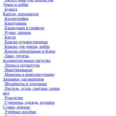
Декор и хобби
Бумага
Картон, пенокартон
Каллиграфия
Канцтовары
Карандаши и грифели
Ручки, линеры
Кисти
Краски художественные
Краски для декора, хобби
Краски аэрозольные и Кэпы
Лаки, грунты,
вспомогательные средства
Лепка и скульптура
Макетирование
Маркеры и комплектующие
Заправки для маркеров
Мольберты и этюдники
Пастель, уголь, сангина, сепия,
мел
Рукоделие
Сувениры, одежда, подарки
Сумки, пеналы
Учебные пособия