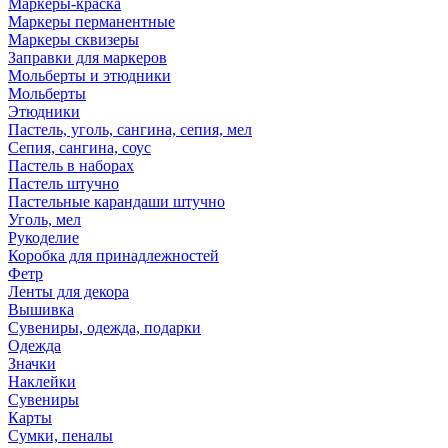
Маркеры-краска
Маркеры перманентные
Маркеры сквизеры
Заправки для маркеров
Мольберты и этюдники
Мольберты
Этюдники
Пастель, уголь, сангина, сепия, мел
Сепия, сангина, соус
Пастель в наборах
Пастель штучно
Пастельные карандаши штучно
Уголь, мел
Рукоделие
Коробка для принадлежностей
Фетр
Ленты для декора
Вышивка
Сувениры, одежда, подарки
Одежда
Значки
Наклейки
Сувениры
Карты
Сумки, пеналы