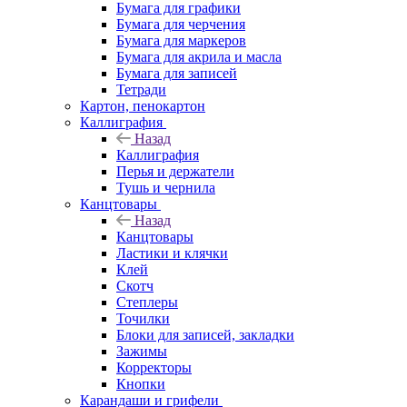
Бумага для графики
Бумага для черчения
Бумага для маркеров
Бумага для акрила и масла
Бумага для записей
Тетради
Картон, пенокартон
Каллиграфия
Назад
Каллиграфия
Перья и держатели
Тушь и чернила
Канцтовары
Назад
Канцтовары
Ластики и клячки
Клей
Скотч
Степлеры
Точилки
Блоки для записей, закладки
Зажимы
Корректоры
Кнопки
Карандаши и грифели