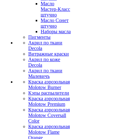
Масло
Мастер-Класс
штучно
Масло Сонет
штучно
Наборы масла
Пигменты
Акрил по ткани
Decola
Витражные краски
Акрил по коже
Decola
Акрил по ткани
Малевичъ
Краска аэрозольная
Molotow Burner
Кэпы распылители
Краска аэрозольная
Molotow Premium
Краска аэрозольная
Molotow Coversall
Color
Краска аэрозольная
Molotow Flame
Orange