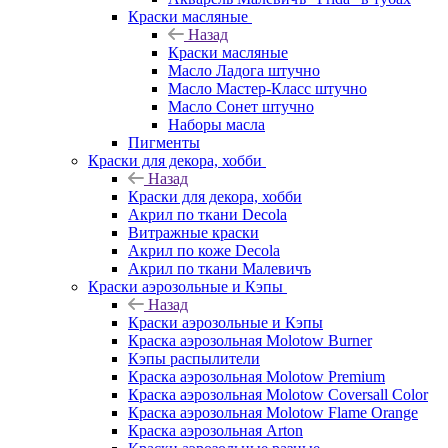
Краски масляные
Назад
Краски масляные
Масло Ладога штучно
Масло Мастер-Класс штучно
Масло Сонет штучно
Наборы масла
Пигменты
Краски для декора, хобби
Назад
Краски для декора, хобби
Акрил по ткани Decola
Витражные краски
Акрил по коже Decola
Акрил по ткани Малевичъ
Краски аэрозольные и Кэпы
Назад
Краски аэрозольные и Кэпы
Краска аэрозольная Molotow Burner
Кэпы распылители
Краска аэрозольная Molotow Premium
Краска аэрозольная Molotow Coversall Color
Краска аэрозольная Molotow Flame Orange
Краска аэрозольная Arton