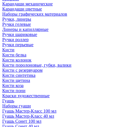
Карандаши механические
Карандаши цветные
Наборы графических материалов
Ручки, линеры
Ручки гелевые
Линеры и капиллярные
Ручки шариковые
Ручки роллер
Ручки перьевые
Кисти
Кисти белка
Кисти колонок
Кисти поролоновые, губки, валики
Кисти с резервуаром
Кисти синтетика
Кисти щетина
Кисти коза
Кисти пони
Краски художественные
Гуашь
Наборы гуаши
Гуашь Мастер-Класс 100 мл
Гуашь Мастер-Класс 40 мл
Гуашь Сонет 100 мл
Гуашь Сонет 40 мл