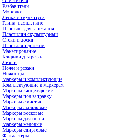
Очистители
Разбавители
Морилки
Лепка и скульптура
Глина, пасты, гипс
Пластика для запекания
Пластилин скульптурный
Стеки и доски
Пластилин детский
Макетирование
Коврики для резки
Лезвия
Ножи и резаки
Ножницы
Маркеры и комплектующие
Комплектующие к маркерам
Маркеры канцелярские
Маркеры под заправку
Маркеры с кистью
Маркеры акриловые
Маркеры восковые
Маркеры для ткани
Маркеры меловые
Маркеры спиртовые
Фломастеры