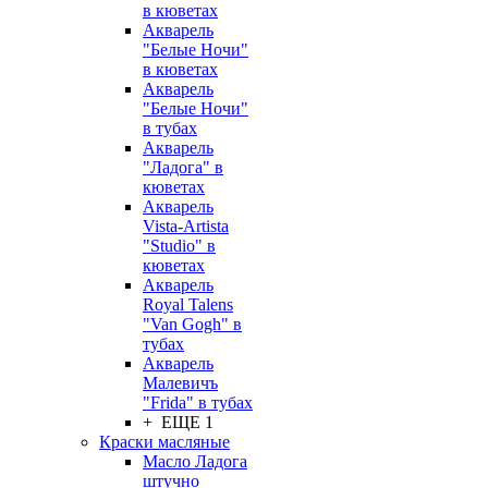
в кюветах
Акварель
"Белые Ночи"
в кюветах
Акварель
"Белые Ночи"
в тубах
Акварель
"Ладога" в
кюветах
Акварель
Vista-Artista
"Studio" в
кюветах
Акварель
Royal Talens
"Van Gogh" в
тубах
Акварель
Малевичъ
"Frida" в тубах
+ ЕЩЕ 1
Краски масляные
Масло Ладога
штучно