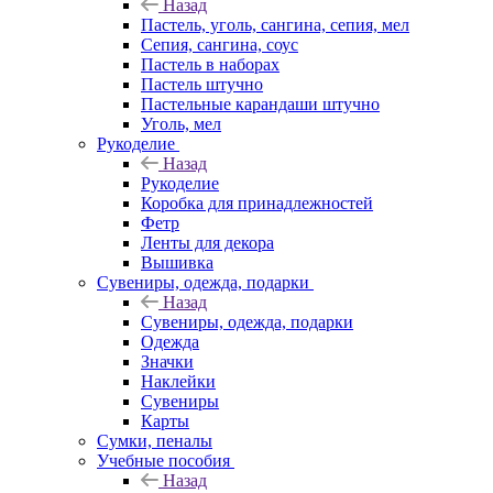
Назад
Пастель, уголь, сангина, сепия, мел
Сепия, сангина, соус
Пастель в наборах
Пастель штучно
Пастельные карандаши штучно
Уголь, мел
Рукоделие
Назад
Рукоделие
Коробка для принадлежностей
Фетр
Ленты для декора
Вышивка
Сувениры, одежда, подарки
Назад
Сувениры, одежда, подарки
Одежда
Значки
Наклейки
Сувениры
Карты
Сумки, пеналы
Учебные пособия
Назад