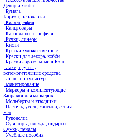
Декор и хобби
Бумага
Картон, пенокартон
Каллиграфия
Канцтовары
Карандаши и грифели
Ручки, линеры
Кисти
Краски художественные
Краски для декора, хобби
Краски аэрозольные и Кэпы
Лаки, грунты,
вспомогательные средства
Лепка и скульптура
Макетирование
Маркеры и комплектующие
Заправки для маркеров
Мольберты и этюдники
Пастель, уголь, сангина, сепия,
мел
Рукоделие
Сувениры, одежда, подарки
Сумки, пеналы
Учебные пособия