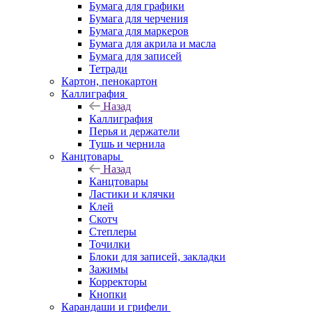
Бумага для графики
Бумага для черчения
Бумага для маркеров
Бумага для акрила и масла
Бумага для записей
Тетради
Картон, пенокартон
Каллиграфия
Назад
Каллиграфия
Перья и держатели
Тушь и чернила
Канцтовары
Назад
Канцтовары
Ластики и клячки
Клей
Скотч
Степлеры
Точилки
Блоки для записей, закладки
Зажимы
Корректоры
Кнопки
Карандаши и грифели