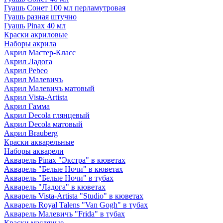
Гуашь Сонет 100 мл перламутровая
Гуашь разная штучно
Гуашь Pinax 40 мл
Краски акриловые
Наборы акрила
Акрил Мастер-Класс
Акрил Ладога
Акрил Pebeo
Акрил Малевичъ
Акрил Малевичъ матовый
Акрил Vista-Artista
Акрил Гамма
Акрил Decola глянцевый
Акрил Decola матовый
Акрил Brauberg
Краски акварельные
Наборы акварели
Акварель Pinax "Экстра" в кюветах
Акварель "Белые Ночи" в кюветах
Акварель "Белые Ночи" в тубах
Акварель "Ладога" в кюветах
Акварель Vista-Artista "Studio" в кюветах
Акварель Royal Talens "Van Gogh" в тубах
Акварель Малевичъ "Frida" в тубах
Краски масляные