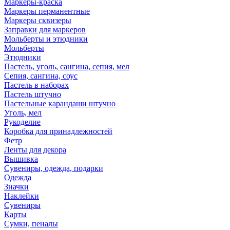
Маркеры-краска
Маркеры перманентные
Маркеры сквизеры
Заправки для маркеров
Мольберты и этюдники
Мольберты
Этюдники
Пастель, уголь, сангина, сепия, мел
Сепия, сангина, соус
Пастель в наборах
Пастель штучно
Пастельные карандаши штучно
Уголь, мел
Рукоделие
Коробка для принадлежностей
Фетр
Ленты для декора
Вышивка
Сувениры, одежда, подарки
Одежда
Значки
Наклейки
Сувениры
Карты
Сумки, пеналы