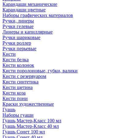
Карандаши механические
Карандаши цветные
Наборы графических материалов
Ручки, линеры
Ручки гелевые
Линеры и капиллярные
Ручки шариковые
Ручки роллер
Ручки перьевые
Кисти
Кисти белка
Кисти колонок
Кисти поролоновые, губки, валики
Кисти с резервуаром
Кисти синтетика
Кисти щетина
Кисти коза
Кисти пони
Краски художественные
Гуашь
Наборы гуаши
Гуашь Мастер-Класс 100 мл
Гуашь Мастер-Класс 40 мл
Гуашь Сонет 100 мл
Гуашь Сонет 40 мл