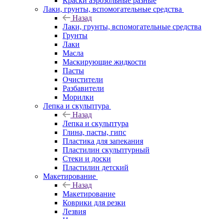
Краски аэрозольные разные
Лаки, грунты, вспомогательные средства
Назад
Лаки, грунты, вспомогательные средства
Грунты
Лаки
Масла
Маскирующие жидкости
Пасты
Очистители
Разбавители
Морилки
Лепка и скульптура
Назад
Лепка и скульптура
Глина, пасты, гипс
Пластика для запекания
Пластилин скульптурный
Стеки и доски
Пластилин детский
Макетирование
Назад
Макетирование
Коврики для резки
Лезвия