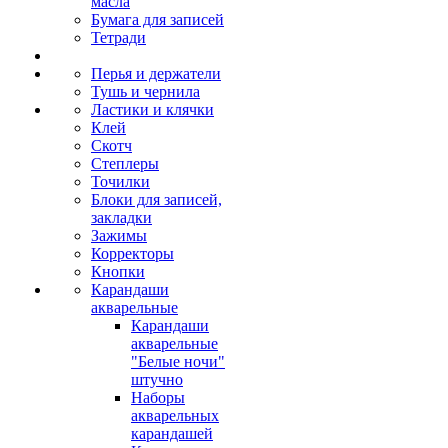
масла
Бумага для записей
Тетради
Перья и держатели
Тушь и чернила
Ластики и клячки
Клей
Скотч
Степлеры
Точилки
Блоки для записей,
закладки
Зажимы
Корректоры
Кнопки
Карандаши
акварельные
Карандаши
акварельные
"Белые ночи"
штучно
Наборы
акварельных
карандашей