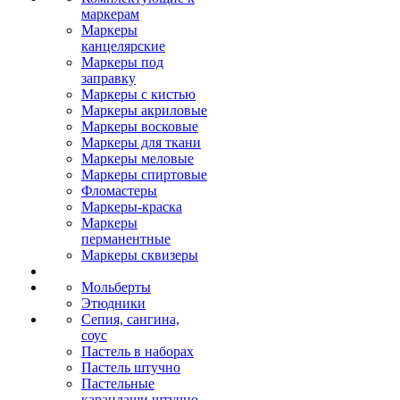
маркерам
Маркеры
канцелярские
Маркеры под
заправку
Маркеры с кистью
Маркеры акриловые
Маркеры восковые
Маркеры для ткани
Маркеры меловые
Маркеры спиртовые
Фломастеры
Маркеры-краска
Маркеры
перманентные
Маркеры сквизеры
Мольберты
Этюдники
Сепия, сангина,
соус
Пастель в наборах
Пастель штучно
Пастельные
карандаши штучно