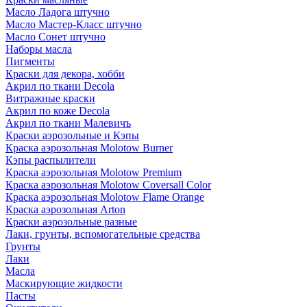
Масло Ладога штучно
Масло Мастер-Класс штучно
Масло Сонет штучно
Наборы масла
Пигменты
Краски для декора, хобби
Акрил по ткани Decola
Витражные краски
Акрил по коже Decola
Акрил по ткани Малевичъ
Краски аэрозольные и Кэпы
Краска аэрозольная Molotow Burner
Кэпы распылители
Краска аэрозольная Molotow Premium
Краска аэрозольная Molotow Coversall Color
Краска аэрозольная Molotow Flame Orange
Краска аэрозольная Arton
Краски аэрозольные разные
Лаки, грунты, вспомогательные средства
Грунты
Лаки
Масла
Маскирующие жидкости
Пасты