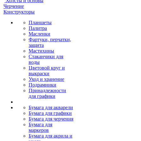
Холсты и основы
Черчение
Конструкторы
Планшеты
Палитра
Масленки
Фартуки, перчатки,
защита
Мастихины
Стаканчики для
воды
Цветовой круг и
выкраски
Уход и хранение
Подрамники
Принадлежности
для графики
Бумага для акварели
Бумага для графики
Бумага для черчения
Бумага для
маркеров
Бумага для акрила и