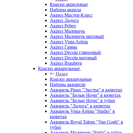
Краски акриловые
Наборы акрила
Акрил Мастер-Класс
Акрил Ладога
Акрил Pebeo
Акрил Малевичъ
Акрил Малевичъ матовый
Акрил Vista-Artista
Акрил Гамма
Акрил Decola глянцевый
Акрил Decola матовый
Акрил Brauberg
Краски акварельные
Назад
Краски акварельные
Наборы акварели
Акварель Pinax "Экстра" в кюветах
Акварель "Белые Ночи" в кюветах
Акварель "Белые Ночи" в тубах
Акварель "Ладога" в кюветах
Акварель Vista-Artista "Studio" в
кюветах
Акварель Royal Talens "Van Gogh" в
тубах
Акварель Малевичъ "Frida" в тубах