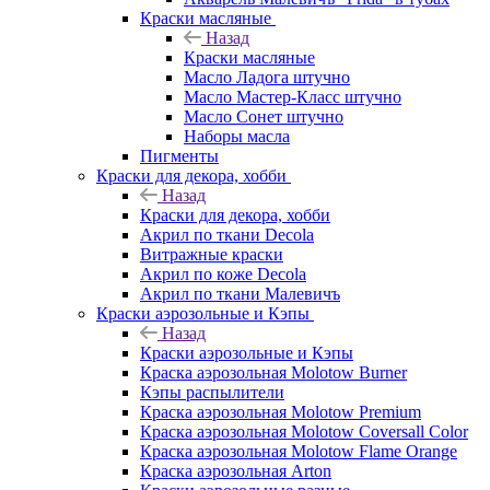
Краски масляные
Назад
Краски масляные
Масло Ладога штучно
Масло Мастер-Класс штучно
Масло Сонет штучно
Наборы масла
Пигменты
Краски для декора, хобби
Назад
Краски для декора, хобби
Акрил по ткани Decola
Витражные краски
Акрил по коже Decola
Акрил по ткани Малевичъ
Краски аэрозольные и Кэпы
Назад
Краски аэрозольные и Кэпы
Краска аэрозольная Molotow Burner
Кэпы распылители
Краска аэрозольная Molotow Premium
Краска аэрозольная Molotow Coversall Color
Краска аэрозольная Molotow Flame Orange
Краска аэрозольная Arton