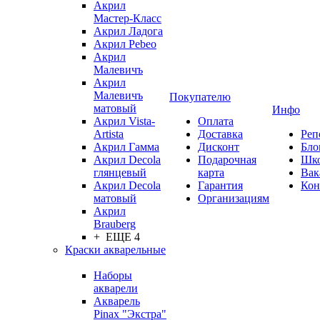
Акрил
Мастер-Класс
Акрил Ладога
Акрил Pebeo
Акрил
Малевичъ
Акрил
Малевичъ
Покупателю
матовый
Инфо
Акрил Vista-
Оплата
Artista
Доставка
Реп
Акрил Гамма
Дисконт
Бло
Акрил Decola
Подарочная
Шк
глянцевый
карта
Вак
Акрил Decola
Гарантия
Кон
матовый
Организациям
Акрил
Brauberg
+ ЕЩЕ 4
Краски акварельные
Наборы
акварели
Акварель
Pinax "Экстра"