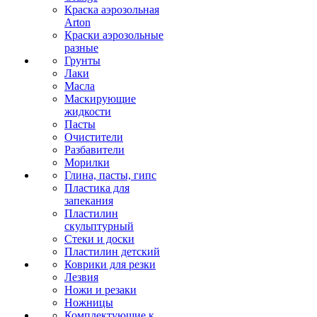
Краска аэрозольная
Arton
Краски аэрозольные
разные
Грунты
Лаки
Масла
Маскирующие
жидкости
Пасты
Очистители
Разбавители
Морилки
Глина, пасты, гипс
Пластика для
запекания
Пластилин
скульптурный
Стеки и доски
Пластилин детский
Коврики для резки
Лезвия
Ножи и резаки
Ножницы
Комплектующие к