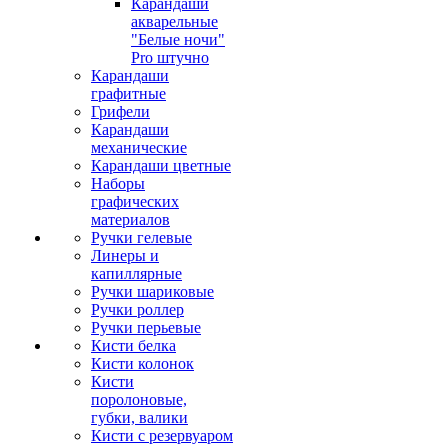
Карандаши
акварельные
"Белые ночи"
Pro штучно
Карандаши
графитные
Грифели
Карандаши
механические
Карандаши цветные
Наборы
графических
материалов
Ручки гелевые
Линеры и
капиллярные
Ручки шариковые
Ручки роллер
Ручки перьевые
Кисти белка
Кисти колонок
Кисти
поролоновые,
губки, валики
Кисти с резервуаром