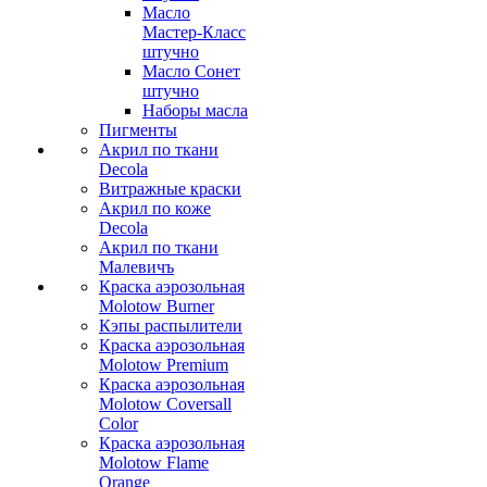
Масло
Мастер-Класс
штучно
Масло Сонет
штучно
Наборы масла
Пигменты
Акрил по ткани
Decola
Витражные краски
Акрил по коже
Decola
Акрил по ткани
Малевичъ
Краска аэрозольная
Molotow Burner
Кэпы распылители
Краска аэрозольная
Molotow Premium
Краска аэрозольная
Molotow Coversall
Color
Краска аэрозольная
Molotow Flame
Orange