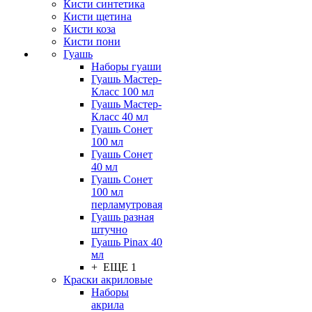
Кисти синтетика
Кисти щетина
Кисти коза
Кисти пони
Гуашь
Наборы гуаши
Гуашь Мастер-
Класс 100 мл
Гуашь Мастер-
Класс 40 мл
Гуашь Сонет
100 мл
Гуашь Сонет
40 мл
Гуашь Сонет
100 мл
перламутровая
Гуашь разная
штучно
Гуашь Pinax 40
мл
+ ЕЩЕ 1
Краски акриловые
Наборы
акрила