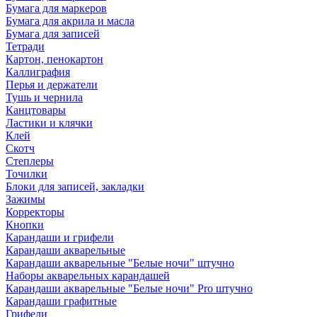
Бумага для маркеров
Бумага для акрила и масла
Бумага для записей
Тетради
Картон, пенокартон
Каллиграфия
Перья и держатели
Тушь и чернила
Канцтовары
Ластики и клячки
Клей
Скотч
Степлеры
Точилки
Блоки для записей, закладки
Зажимы
Корректоры
Кнопки
Карандаши и грифели
Карандаши акварельные
Карандаши акварельные "Белые ночи" штучно
Наборы акварельных карандашей
Карандаши акварельные "Белые ночи" Pro штучно
Карандаши графитные
Грифели