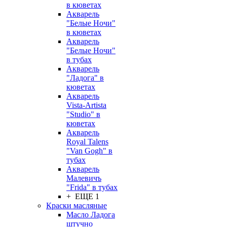
в кюветах
Акварель
"Белые Ночи"
в кюветах
Акварель
"Белые Ночи"
в тубах
Акварель
"Ладога" в
кюветах
Акварель
Vista-Artista
"Studio" в
кюветах
Акварель
Royal Talens
"Van Gogh" в
тубах
Акварель
Малевичъ
"Frida" в тубах
+ ЕЩЕ 1
Краски масляные
Масло Ладога
штучно