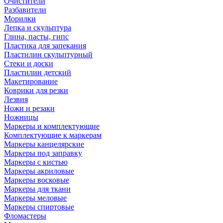
Очистители
Разбавители
Морилки
Лепка и скульптура
Глина, пасты, гипс
Пластика для запекания
Пластилин скульптурный
Стеки и доски
Пластилин детский
Макетирование
Коврики для резки
Лезвия
Ножи и резаки
Ножницы
Маркеры и комплектующие
Комплектующие к маркерам
Маркеры канцелярские
Маркеры под заправку
Маркеры с кистью
Маркеры акриловые
Маркеры восковые
Маркеры для ткани
Маркеры меловые
Маркеры спиртовые
Фломастеры